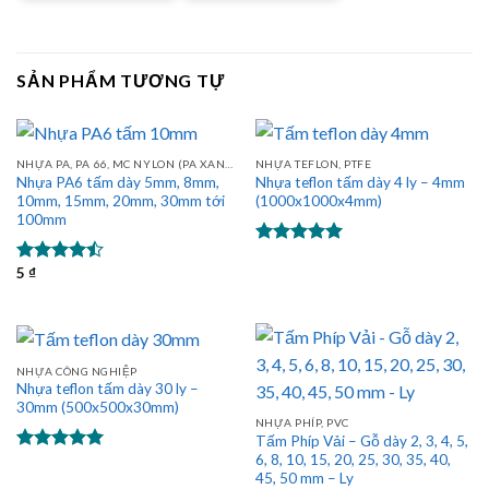
SẢN PHẨM TƯƠNG TỰ
NHỰA PA, PA 66, MC NYLON (PA XANH)
NHỰA TEFLON, PTFE
Nhựa PA6 tấm dày 5mm, 8mm,
Nhựa teflon tấm dày 4 ly – 4mm
10mm, 15mm, 20mm, 30mm tới
(1000x1000x4mm)
100mm
Được xếp
5
₫
hạng
5.00
Được xếp
5 sao
hạng
4.43
5 sao
NHỰA CÔNG NGHIỆP
Nhựa teflon tấm dày 30 ly –
30mm (500x500x30mm)
NHỰA PHÍP, PVC
Tấm Phíp Vải – Gỗ dày 2, 3, 4, 5,
6, 8, 10, 15, 20, 25, 30, 35, 40,
Được xếp
45, 50 mm – Ly
hạng
5.00