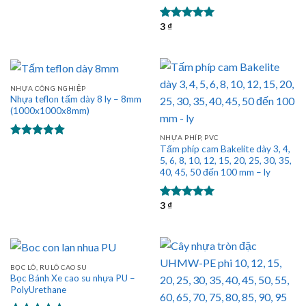
5 sao
3
₫
Được xếp
hạng
5.00
5 sao
NHỰA CÔNG NGHIỆP
Nhựa teflon tấm dày 8 ly – 8mm
(1000x1000x8mm)
NHỰA PHÍP, PVC
Được xếp
Tấm phíp cam Bakelite dày 3, 4,
hạng
5.00
5, 6, 8, 10, 12, 15, 20, 25, 30, 35,
5 sao
40, 45, 50 đến 100 mm – ly
3
₫
Được xếp
hạng
5.00
5 sao
BỌC LÔ, RULÔ CAO SU
Bọc Bánh Xe cao su nhựa PU –
PolyUrethane