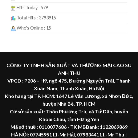
Hits Today : 579
Total Hits : 3793915
Who's Online : 15
CÔNG TY TNHH SẢN XUẤT VÀ THƯƠNG MẠI CAO SU
ANH THU
VPGD : P206 – H9, ngõ 475, Đường Nguyễn Trãi, Thanh
Xuân Nam, Thanh Xuân, Hà Nội
Kho hàng tại TP. HCM: 1647 Lê Văn Lương, xã Nhơn Đức,
huyện Nhà Bè, TP. HCM
Cơ sở sản xuất: Thôn Phương Trù, xã Tứ Dân, huyện
Khoái Châu, tỉnh Hưng Yên
Mã số thuế :
0110077686
- TK MBBank: 1122869869
HÀ NỘI:
0774595111
-Mr Hải
,
0798344111 -Mr Thu
|