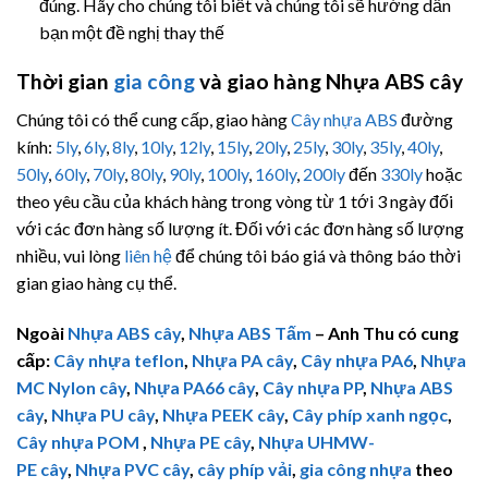
đúng. Hãy cho chúng tôi biết và chúng tôi sẽ hướng dẫn
bạn một đề nghị thay thế
Thời gian
gia công
và giao hàng Nhựa ABS cây
Chúng tôi có thể cung cấp, giao hàng
Cây nhựa ABS
đường
kính:
5ly
,
6ly
,
8ly
,
10ly
,
12ly
,
15ly
,
20ly
,
25ly
,
30ly
,
35ly
,
40ly
,
50ly
,
60ly
,
70ly
,
80ly
,
90ly
,
100ly
,
160ly
,
200ly
đến
330ly
hoặc
theo yêu cầu của khách hàng trong vòng từ 1 tới 3 ngày đối
với các đơn hàng số lượng ít. Đối với các đơn hàng số lượng
nhiều, vui lòng
liên hệ
để chúng tôi báo giá và thông báo thời
gian giao hàng cụ thể.
Ngoài
Nhựa ABS cây
,
Nhựa ABS Tấm
– Anh Thu có cung
cấp:
Cây nhựa teflon
,
Nhựa PA cây
,
Cây nhựa PA6
,
Nhựa
MC Nylon cây
,
Nhựa PA66 cây
,
Cây nhựa PP
,
Nhựa ABS
cây
,
Nhựa PU cây
,
Nhựa PEEK cây
,
Cây phíp xanh ngọc
,
Cây nhựa POM
,
Nhựa PE cây
,
Nhựa
UHMW-
PE
cây
,
Nhựa PVC cây
,
cây phíp vải
,
gia công nhựa
theo