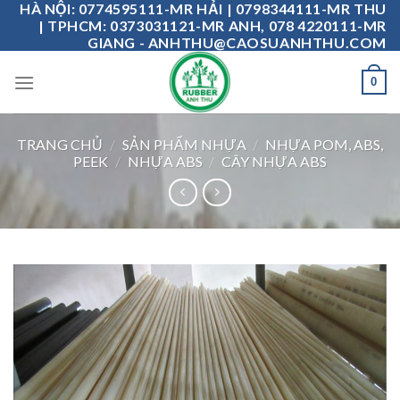
HÀ NỘI: 0774595111-MR HẢI | 0798344111-MR THU
Skip
| TPHCM: 0373031121-MR ANH, 078 4220111-MR
to
GIANG - ANHTHU@CAOSUANHTHU.COM
content
0
TRANG CHỦ
/
SẢN PHẨM NHỰA
/
NHỰA POM, ABS,
PEEK
/
NHỰA ABS
/
CÂY NHỰA ABS