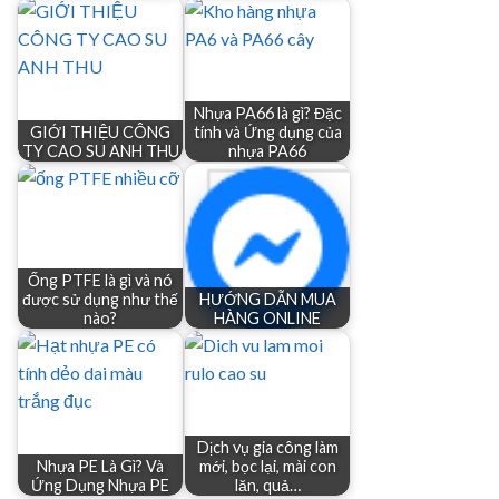
Nhựa PA66 là gì? Đặc
GIỚI THIỆU CÔNG
tính và Ứng dụng của
TY CAO SU ANH THU
nhựa PA66
Ống PTFE là gì và nó
được sử dụng như thế
HƯỚNG DẪN MUA
nào?
HÀNG ONLINE
Dịch vụ gia công làm
Nhựa PE Là Gì? Và
mới, bọc lại, mài con
Ứng Dụng Nhựa PE
lăn, quả…