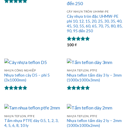
Được xếp
CÂY NHỰA TRÒN UHMW-PE
hạng
5.00
Cây nhựa tròn đặc UHMW-PE
5 sao
phi 10, 12, 15, 20, 25, 30, 35, 40,
45, 50, 55, 60, 65, 70, 75, 80, 85,
90, 95 đến 250
100
₫
Được xếp
hạng
5.00
5 sao
NHỰA CÔNG NGHIỆP
NHỰA TEFLON, PTFE
Nhựa teflon cây D5 – phi 5
Nhựa teflon tấm dày 3 ly – 3mm
(3x1000mm)
(1000x1000x3mm)
Được xếp
Được xếp
hạng
5.00
hạng
5.00
5 sao
5 sao
NHỰA TEFLON, PTFE
NHỰA TEFLON, PTFE
Tấm nhựa PTFE dày 0.5, 1, 2, 3,
Nhựa teflon tấm dày 2 ly – 2mm
4, 5, 6, 8, 10 ly
(1000x1000x2mm)