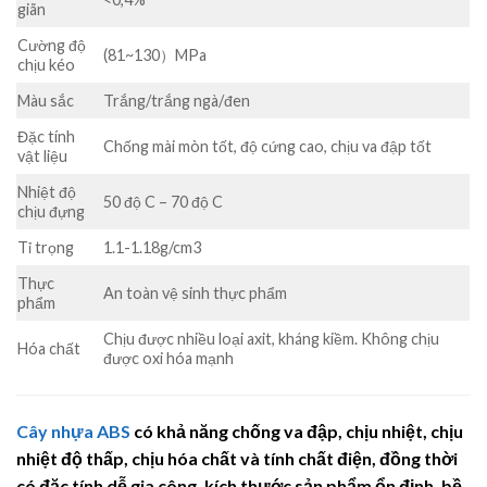
giãn
Cường độ
(81~130）MPa
chịu kéo
Màu sắc
Trắng/trắng ngà/đen
Đặc tính
Chống mài mòn tốt, độ cứng cao, chịu va đập tốt
vật liệu
Nhiệt độ
50 độ C – 70 độ C
chịu đựng
Tỉ trọng
1.1-1.18g/cm3
Thực
An toàn vệ sinh thực phẩm
phẩm
Chịu được nhiều loại axit, kháng kiềm. Không chịu
Hóa chất
được oxi hóa mạnh
Cây nhựa ABS
có khả năng chống va đập, chịu nhiệt, chịu
nhiệt độ thấp, chịu hóa chất và tính chất điện, đồng thời
có đặc tính dễ gia công, kích thước sản phẩm ổn định, bề