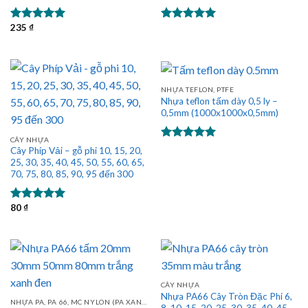
235
₫
Được xếp
Được xếp
hạng
5.00
hạng
5.00
5 sao
5 sao
NHỰA TEFLON, PTFE
Nhựa teflon tấm dày 0,5 ly –
0,5mm (1000x1000x0,5mm)
CÂY NHỰA
Được xếp
Cây Phíp Vải – gỗ phi 10, 15, 20,
hạng
5.00
25, 30, 35, 40, 45, 50, 55, 60, 65,
5 sao
70, 75, 80, 85, 90, 95 đến 300
80
₫
Được xếp
hạng
5.00
5 sao
CÂY NHỰA
Nhựa PA66 Cây Tròn Đặc Phi 6,
NHỰA PA, PA 66, MC NYLON (PA XANH)