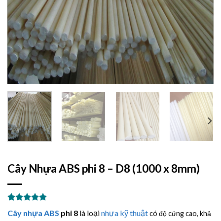
Cây Nhựa ABS phi 8 – D8 (1000 x 8mm)
5.00
3
trên 5
Cây nhựa ABS
phi 8
là loại
nhựa kỹ thuật
có độ cứng cao, khả
dựa trên