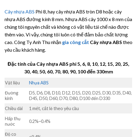
Cây nhựa ABS
Phi 8, hay cây nhựa ABS tròn D8 hoặc cây
nhựa ABS đường kính 8 mm. Nhựa ABS cây 1000 x 8 mm của
chúng tôi nguyên chất và không có vật liệu tái chế nào được
thêm vào. Vì vậy, chúng tôi luôn có thể đảm bảo chất lượng
cao. Công Ty Anh Thu nhận
gia công cắt
Cây nhựa ABS
theo
yêu cầu khách hàng.
Đặc tính của Cây nhựa ABS phi 5, 6, 8, 10, 12, 15, 20, 25,
30, 40, 50, 60, 70, 80, 90, 100 đến 330mm
Vật liệu
Nhựa ABS
Đường
D5, D6, D8, D10, D12, D15, D20, D25, D30, D35, D40,
kính
D45, D50, D60, D70, D80, D100 đến D330
Chiều dài
1 mét, cắt lẻ theo yêu cầu
Hấp thụ
0.2%~0.4%
nước
Độ co
<0,4%