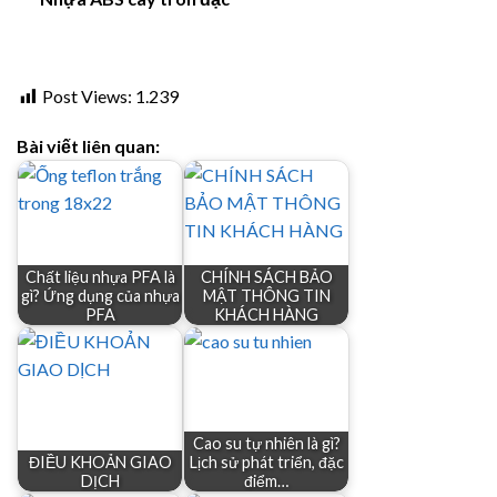
Post Views:
1.239
Bài viết liên quan:
Chất liệu nhựa PFA là
CHÍNH SÁCH BẢO
gì? Ứng dụng của nhựa
MẬT THÔNG TIN
PFA
KHÁCH HÀNG
Cao su tự nhiên là gì?
ĐIỀU KHOẢN GIAO
Lịch sử phát triển, đặc
DỊCH
điểm…