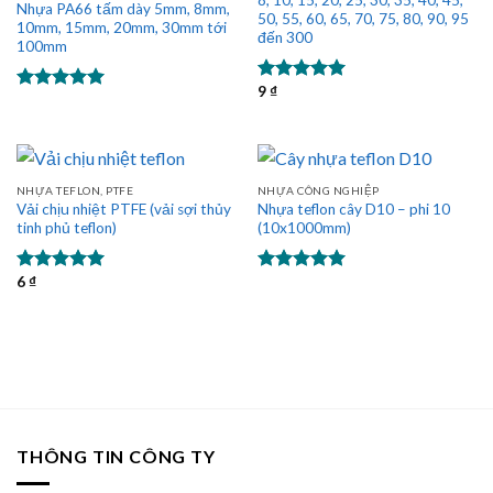
8, 10, 15, 20, 25, 30, 35, 40, 45,
Nhựa PA66 tấm dày 5mm, 8mm,
50, 55, 60, 65, 70, 75, 80, 90, 95
10mm, 15mm, 20mm, 30mm tới
đến 300
100mm
9
₫
Được xếp
Được xếp
hạng
5.00
hạng
5.00
5 sao
5 sao
NHỰA TEFLON, PTFE
NHỰA CÔNG NGHIỆP
Vải chịu nhiệt PTFE (vải sợi thủy
Nhựa teflon cây D10 – phi 10
tinh phủ teflon)
(10x1000mm)
6
₫
Được xếp
Được xếp
hạng
5.00
hạng
5.00
5 sao
5 sao
THÔNG TIN CÔNG TY