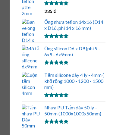
Được xếp
235
₫
hạng
5.00
5 sao
Ống nhựa teflon 14x16 (D14
x D16, phi 14 x 16 mm)
Được xếp
hạng
Ống silicon D6 x D9 (phi 9 -
5.00
5 sao
6x9 - 6x9mm)
Được xếp
hạng
Tấm silicone dày 4 ly - 4mm (
5.00
5 sao
khổ rộng 1000 - 1200 - 1500
mm)
Được xếp
hạng
Nhựa PU Tấm dày 50 ly –
5.00
5 sao
50mm (1000x1000x50mm)
Được xếp
hạng
5.00