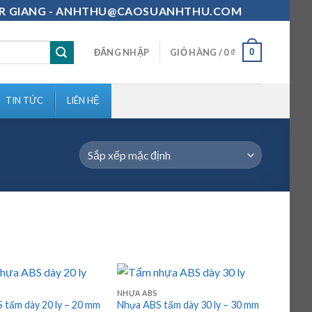
111-MR GIANG - ANHTHU@CAOSUANHTHU.COM
0
ĐĂNG NHẬP
GIỎ HÀNG /
0
₫
TIN TỨC
LIÊN HỆ
NHỰA ABS
 tấm dày 20 ly – 20 mm
Nhựa ABS tấm dày 30 ly – 30 mm