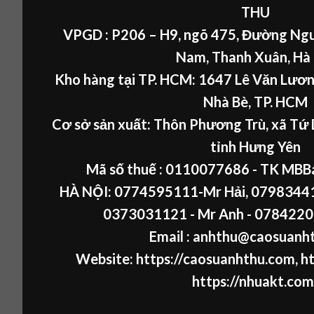
THU
VPGD : P206 – H9, ngõ 475, Đường Ngu
Nam, Thanh Xuân, Hà
Kho hàng tại TP. HCM: 1647 Lê Văn Lươn
Nhà Bè, TP. HCM
Cơ sở sản xuất: Thôn Phương Trù, xã Tứ 
tỉnh Hưng Yên
Mã số thuế :
0110077686
- TK MBB
HÀ NỘI:
0774595111
-Mr Hải
,
07983441
0373031121
- Mr Anh -
0784220
Email : anhthu@caosuanh
Website:
https://caosuanhthu.com
,
ht
https://nhuakt.com