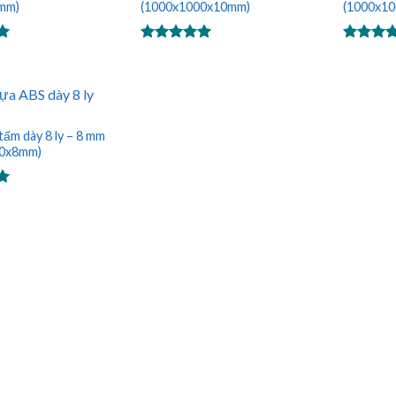
5mm)
(1000x1000x10mm)
(1000x1
Được xếp
Được xế
hạng
5.00
hạng
5.0
5 sao
5 sao
ấm dày 8 ly – 8 mm
00x8mm)