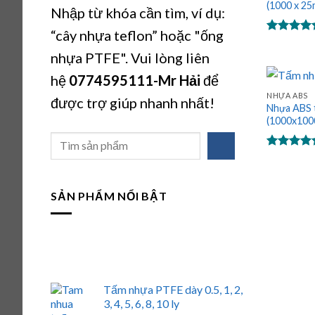
(1000 x 2
Nhập từ khóa cần tìm, ví dụ:
“cây nhựa teflon” hoặc "ống
Được xếp
hạng
5.00
nhựa PTFE". Vui lòng liên
5 sao
hệ
0774595111
-Mr Hải
để
NHỰA ABS
được trợ giúp nhanh nhất!
Nhựa ABS t
(1000x10
Tìm
kiếm
Được xếp
hạng
5.00
5 sao
SẢN PHẨM NỔI BẬT
Tấm nhựa PTFE dày 0.5, 1, 2,
3, 4, 5, 6, 8, 10 ly