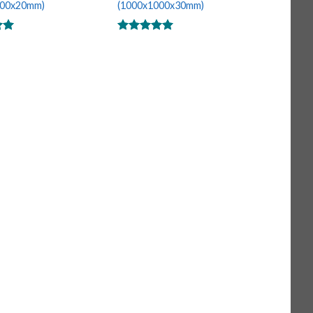
000x20mm)
(1000x1000x30mm)
p
Được xếp
0
hạng
5.00
5 sao