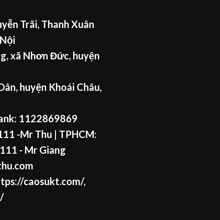
yễn Trãi, Thanh Xuân
 Nội
g, xã Nhơn Đức, huyện
Dân, huyện Khoái Châu,
ank: 1122869869
11 -Mr Thu
| TPHCM:
111 - Mr
Giang
thu.com
tps://caosukt.com/
,
/