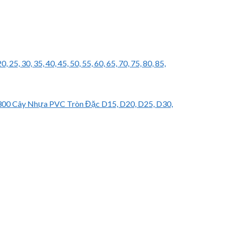
, 25, 30, 35, 40, 45, 50, 55, 60, 65, 70, 75, 80, 85,
Cây Nhựa PVC Tròn Đặc D15, D20, D25, D30,