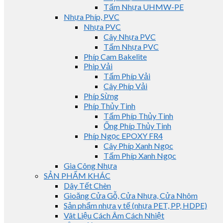
Tấm Nhựa UHMW-PE
Nhựa Phíp, PVC
Nhựa PVC
Cây Nhựa PVC
Tấm Nhựa PVC
Phíp Cam Bakelite
Phip Vải
Tấm Phíp Vải
Cây Phíp Vải
Phíp Sừng
Phíp Thủy Tinh
Tấm Phíp Thủy Tinh
Ống Phíp Thủy Tinh
Phíp Ngọc EPOXY FR4
Cây Phíp Xanh Ngọc
Tấm Phíp Xanh Ngọc
Gia Công Nhựa
SẢN PHẨM KHÁC
Dây Tết Chèn
Gioăng Cửa Gỗ, Cửa Nhựa, Cửa Nhôm
Sản phẩm nhựa y tế (nhựa PET, PP, HDPE)
Vât Liệu Cách Âm Cách Nhiệt