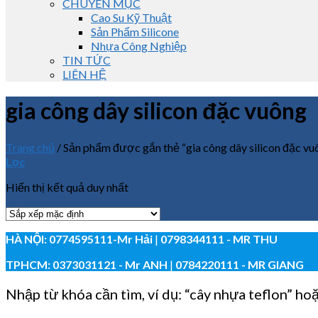
CHUYÊN MỤC
Cao Su Kỹ Thuật
Sản Phẩm Silicone
Nhựa Công Nghiệp
TIN TỨC
LIÊN HỆ
gia công dây silicon đặc vuông
Trang chủ
/
Sản phẩm được gắn thẻ “gia công dây silicon đặc vu
Lọc
Hiển thị kết quả duy nhất
HÀ NỘI:
0774595111
-Mr Hải
|
0798344111 - MR THU
TPHCM:
0373031121
- Mr ANH
|
0784220111 - MR GIANG
Nhập từ khóa cần tìm, ví dụ: “cây nhựa teflon” ho