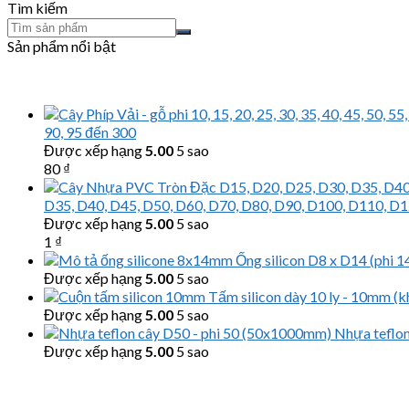
Tìm kiếm
Sản phẩm nổi bật
90, 95 đến 300
Được xếp hạng
5.00
5 sao
80
₫
D35, D40, D45, D50, D60, D70, D80, D90, D100, D110, D
Được xếp hạng
5.00
5 sao
1
₫
Ống silicon D8 x D14 (phi 
Được xếp hạng
5.00
5 sao
Tấm silicon dày 10 ly - 10mm (
Được xếp hạng
5.00
5 sao
Nhựa teflo
Được xếp hạng
5.00
5 sao