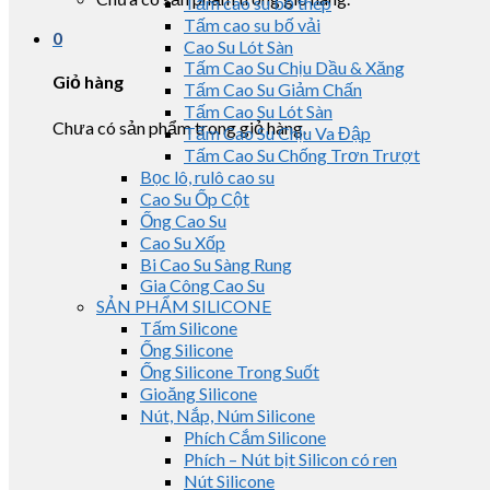
Tấm cao su bố thép
Tấm cao su bố vải
0
Cao Su Lót Sàn
Tấm Cao Su Chịu Dầu & Xăng
Giỏ hàng
Tấm Cao Su Giảm Chấn
Tấm Cao Su Lót Sàn
Chưa có sản phẩm trong giỏ hàng.
Tấm Cao Su Chịu Va Đập
Tấm Cao Su Chống Trơn Trượt
Bọc lô, rulô cao su
Cao Su Ốp Cột
Ống Cao Su
Cao Su Xốp
Bi Cao Su Sàng Rung
Gia Công Cao Su
SẢN PHẨM SILICONE
Tấm Silicone
Ống Silicone
Ống Silicone Trong Suốt
Gioăng Silicone
Nút, Nắp, Núm Silicone
Phích Cắm Silicone
Phích – Nút bịt Silicon có ren
Nút Silicone