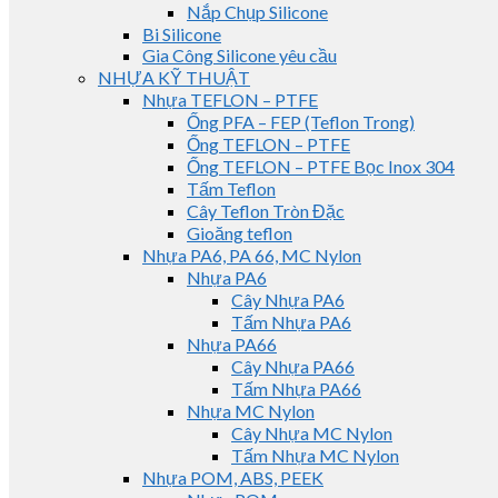
Nắp Chụp Silicone
Bi Silicone
Gia Công Silicone yêu cầu
NHỰA KỸ THUẬT
Nhựa TEFLON – PTFE
Ống PFA – FEP (Teflon Trong)
Ống TEFLON – PTFE
Ống TEFLON – PTFE Bọc Inox 304
Tấm Teflon
Cây Teflon Tròn Đặc
Gioăng teflon
Nhựa PA6, PA 66, MC Nylon
Nhựa PA6
Cây Nhựa PA6
Tấm Nhựa PA6
Nhựa PA66
Cây Nhựa PA66
Tấm Nhựa PA66
Nhựa MC Nylon
Cây Nhựa MC Nylon
Tấm Nhựa MC Nylon
Nhựa POM, ABS, PEEK