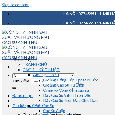
Skip to content
HÀ NỘI: 0774595111-MR HẢ
HÀ NỘI: 0774595111-MR HẢ
Menu
≡
╳
TRANG CHỦ
CAO SU KỸ THUẬT
Gioăng Cao Su
Gioăng Cống Cấp Thoát Nước
Tìm kiếm:
Gioăng Cao Su Tủ Điện
Oring và Vòng đệm cao su
Dây Cao Su Viton Tròn Đặc
Đăng nhập
Dây Cao Su Tròn Đặc Chịu Dầu
Giỏ hàng /
0
Tấm Cao Su
₫
0
Cao Su Cuộn
Chưa có sản phẩm trong giỏ hàng.