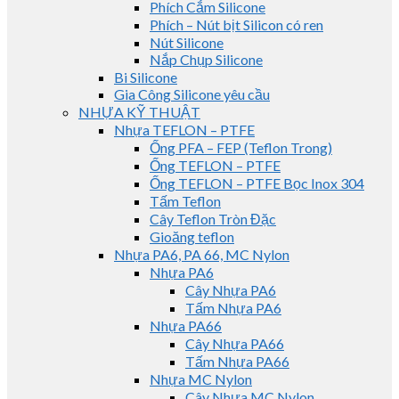
Phích Cắm Silicone
Phích – Nút bịt Silicon có ren
Nút Silicone
Nắp Chụp Silicone
Bi Silicone
Gia Công Silicone yêu cầu
NHỰA KỸ THUẬT
Nhựa TEFLON – PTFE
Ống PFA – FEP (Teflon Trong)
Ống TEFLON – PTFE
Ống TEFLON – PTFE Bọc Inox 304
Tấm Teflon
Cây Teflon Tròn Đặc
Gioăng teflon
Nhựa PA6, PA 66, MC Nylon
Nhựa PA6
Cây Nhựa PA6
Tấm Nhựa PA6
Nhựa PA66
Cây Nhựa PA66
Tấm Nhựa PA66
Nhựa MC Nylon
Cây Nhựa MC Nylon