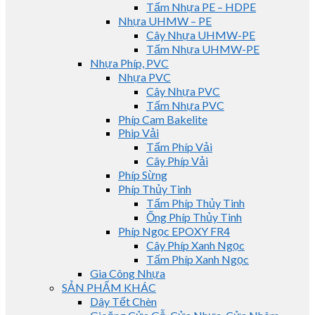
Tấm Nhựa PE – HDPE
Nhựa UHMW – PE
Cây Nhựa UHMW-PE
Tấm Nhựa UHMW-PE
Nhựa Phíp, PVC
Nhựa PVC
Cây Nhựa PVC
Tấm Nhựa PVC
Phíp Cam Bakelite
Phip Vải
Tấm Phíp Vải
Cây Phíp Vải
Phíp Sừng
Phíp Thủy Tinh
Tấm Phíp Thủy Tinh
Ống Phíp Thủy Tinh
Phíp Ngọc EPOXY FR4
Cây Phíp Xanh Ngọc
Tấm Phíp Xanh Ngọc
Gia Công Nhựa
SẢN PHẨM KHÁC
Dây Tết Chèn