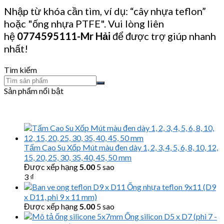
Nhập từ khóa cần tìm, ví dụ: “cây nhựa teflon”
hoặc "ống nhựa PTFE". Vui lòng liên
hệ
0774595111
-Mr Hải
để được trợ giúp nhanh
nhất!
Tìm kiếm
Sản phẩm nổi bật
Tấm Cao Su Xốp Mút màu đen dày 1, 2, 3, 4, 5, 6, 8, 10, 12,
15, 20, 25, 30, 35, 40, 45, 50 mm
Được xếp hạng
5.00
5 sao
3
₫
Ống nhựa teflon 9x11 (D9
x D11, phi 9 x 11 mm)
Được xếp hạng
5.00
5 sao
Ống silicon D5 x D7 (phi 7 -