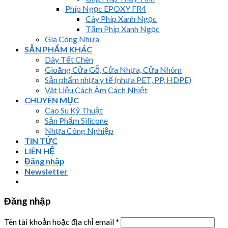
Phíp Ngọc EPOXY FR4
Cây Phíp Xanh Ngọc
Tấm Phíp Xanh Ngọc
Gia Công Nhựa
SẢN PHẨM KHÁC
Dây Tết Chèn
Gioăng Cửa Gỗ, Cửa Nhựa, Cửa Nhôm
Sản phẩm nhựa y tế (nhựa PET, PP, HDPE)
Vât Liệu Cách Âm Cách Nhiệt
CHUYÊN MỤC
Cao Su Kỹ Thuật
Sản Phẩm Silicone
Nhựa Công Nghiệp
TIN TỨC
LIÊN HỆ
Đăng nhập
Newsletter
Đăng nhập
Tên tài khoản hoặc địa chỉ email
*