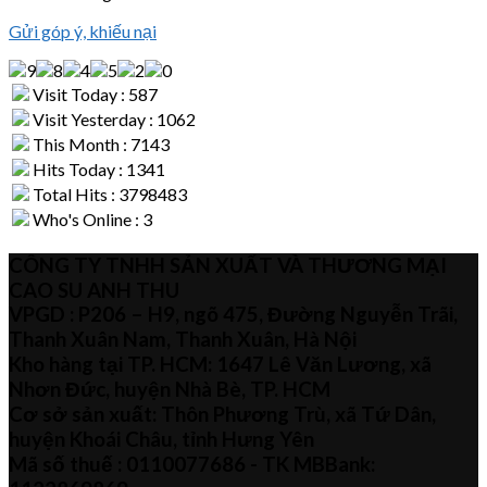
Gửi góp ý, khiếu nại
Visit Today : 587
Visit Yesterday : 1062
This Month : 7143
Hits Today : 1341
Total Hits : 3798483
Who's Online : 3
CÔNG TY TNHH SẢN XUẤT VÀ THƯƠNG MẠI
CAO SU ANH THU
VPGD : P206 – H9, ngõ 475, Đường Nguyễn Trãi,
Thanh Xuân Nam, Thanh Xuân, Hà Nội
Kho hàng tại TP. HCM: 1647 Lê Văn Lương, xã
Nhơn Đức, huyện Nhà Bè, TP. HCM
Cơ sở sản xuất: Thôn Phương Trù, xã Tứ Dân,
huyện Khoái Châu, tỉnh Hưng Yên
Mã số thuế :
0110077686
- TK MBBank: