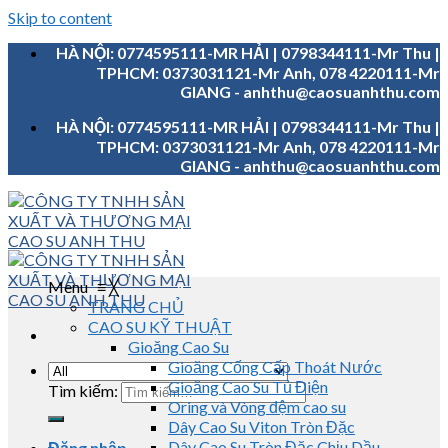
Skip to content
HÀ NỘI: 0774595111-MR HẢI | 0798344111-Mr Thu |
TPHCM: 0373031121-Mr Anh, 078 4220111-Mr
GIANG - anhthu@caosuanhthu.com
HÀ NỘI: 0774595111-MR HẢI | 0798344111-Mr Thu |
TPHCM: 0373031121-Mr Anh, 078 4220111-Mr
GIANG - anhthu@caosuanhthu.com
Menu
≡
╳
TRANG CHỦ
CAO SU KỸ THUẬT
Gioăng Cao Su
Gioăng Cống Cấp Thoát Nước
Gioăng Cao Su Tủ Điện
Tìm kiếm:
Oring và Vòng đệm cao su
Dây Cao Su Viton Tròn Đặc
Dây Cao Su Tròn Đặc Chịu Dầu
Đăng nhập