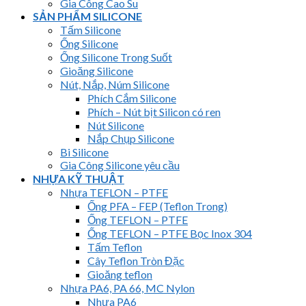
Gia Công Cao Su
SẢN PHẨM SILICONE
Tấm Silicone
Ống Silicone
Ống Silicone Trong Suốt
Gioăng Silicone
Nút, Nắp, Núm Silicone
Phích Cắm Silicone
Phích – Nút bịt Silicon có ren
Nút Silicone
Nắp Chụp Silicone
Bi Silicone
Gia Công Silicone yêu cầu
NHỰA KỸ THUẬT
Nhựa TEFLON – PTFE
Ống PFA – FEP (Teflon Trong)
Ống TEFLON – PTFE
Ống TEFLON – PTFE Bọc Inox 304
Tấm Teflon
Cây Teflon Tròn Đặc
Gioăng teflon
Nhựa PA6, PA 66, MC Nylon
Nhựa PA6