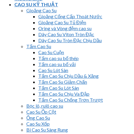
CAO SU KỸ THUẬT
Gioăng Cao Su
Gioăng Cống Cấp Thoát Nước
Gioăng Cao Su Tủ Điện
Oring và Vòng đệm cao su
Dây Cao Su Viton Tròn Đặc
Dây Cao Su Tròn Đặc Chịu Dầu
Tấm Cao Su
Cao Su Cuộn
Tấm cao su bố thép
Tấm cao su bố vải
Cao Su Lót Sàn
Tấm Cao Su Chịu Dầu & Xăng
Tấm Cao Su Giảm Chấn
Tấm Cao Su Lót Sàn
Tấm Cao Su Chịu Va Đập
Tấm Cao Su Chống Trơn Trượt
Bọc lô, rulô cao su
Cao Su Ốp Cột
Ống Cao Su
Cao Su Xốp
Bi Cao Su Sàng Rung