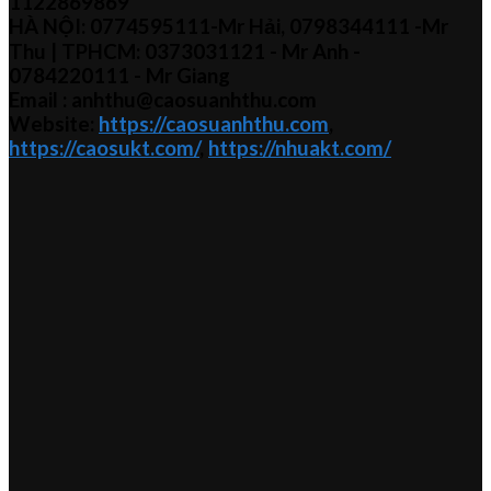
1122869869
HÀ NỘI:
0774595111
-Mr Hải
,
0798344111 -Mr
Thu
| TPHCM:
0373031121
- Mr Anh -
0784220111 - Mr
Giang
Email : anhthu@caosuanhthu.com
Website:
https://caosuanhthu.com
,
https://caosukt.com/
,
https://nhuakt.com/