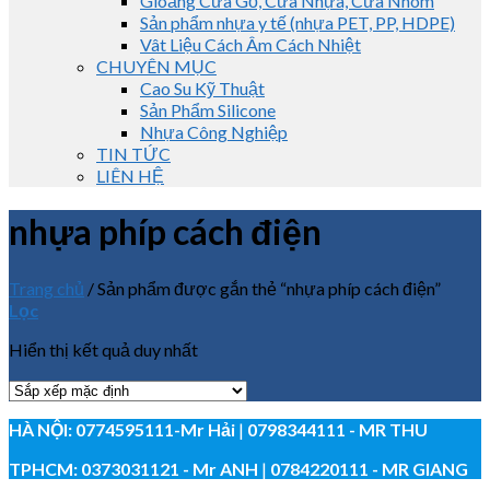
Gioăng Cửa Gỗ, Cửa Nhựa, Cửa Nhôm
Sản phẩm nhựa y tế (nhựa PET, PP, HDPE)
Vât Liệu Cách Âm Cách Nhiệt
CHUYÊN MỤC
Cao Su Kỹ Thuật
Sản Phẩm Silicone
Nhựa Công Nghiệp
TIN TỨC
LIÊN HỆ
nhựa phíp cách điện
Trang chủ
/
Sản phẩm được gắn thẻ “nhựa phíp cách điện”
Lọc
Hiển thị kết quả duy nhất
HÀ NỘI:
0774595111
-Mr Hải
|
0798344111 - MR THU
TPHCM:
0373031121
- Mr ANH
|
0784220111 - MR GIANG