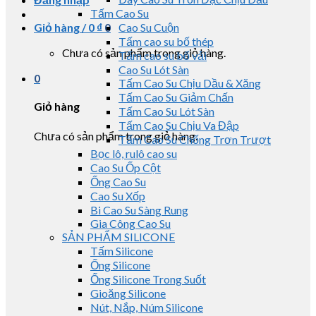
Tấm Cao Su
Giỏ hàng /
0
₫
0
Cao Su Cuộn
Tấm cao su bố thép
Chưa có sản phẩm trong giỏ hàng.
Tấm cao su bố vải
Cao Su Lót Sàn
0
Tấm Cao Su Chịu Dầu & Xăng
Tấm Cao Su Giảm Chấn
Giỏ hàng
Tấm Cao Su Lót Sàn
Tấm Cao Su Chịu Va Đập
Chưa có sản phẩm trong giỏ hàng.
Tấm Cao Su Chống Trơn Trượt
Bọc lô, rulô cao su
Cao Su Ốp Cột
Ống Cao Su
Cao Su Xốp
Bi Cao Su Sàng Rung
Gia Công Cao Su
SẢN PHẨM SILICONE
Tấm Silicone
Ống Silicone
Ống Silicone Trong Suốt
Gioăng Silicone
Nút, Nắp, Núm Silicone