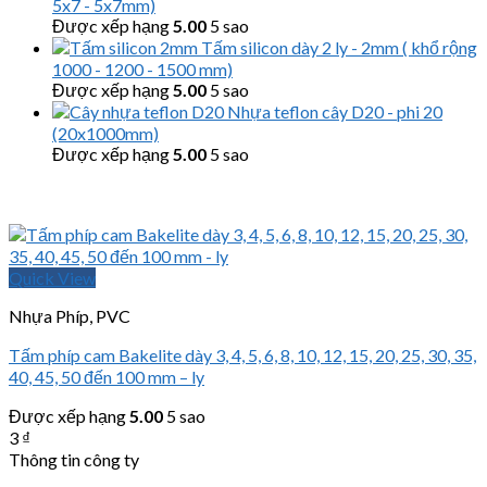
5x7 - 5x7mm)
Được xếp hạng
5.00
5 sao
Tấm silicon dày 2 ly - 2mm ( khổ rộng
1000 - 1200 - 1500 mm)
Được xếp hạng
5.00
5 sao
Nhựa teflon cây D20 - phi 20
(20x1000mm)
Được xếp hạng
5.00
5 sao
Quick View
Nhựa Phíp, PVC
Tấm phíp cam Bakelite dày 3, 4, 5, 6, 8, 10, 12, 15, 20, 25, 30, 35,
40, 45, 50 đến 100 mm – ly
Được xếp hạng
5.00
5 sao
3
₫
Thông tin công ty