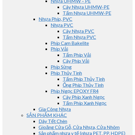
Nhựa UHMW – PE
Cây Nhựa UHMW-PE
Tấm Nhựa UHMW-PE
Nhựa Phíp, PVC
Nhựa PVC
Cây Nhựa PVC
Tấm Nhựa PVC
Phíp Cam Bakelite
Phip Vải
Tấm Phíp Vải
Cây Phíp Vải
Phíp Sừng
Phíp Thủy Tinh
Tấm Phíp Thủy Tinh
Ống Phíp Thủy Tinh
Phíp Ngọc EPOXY FR4
Cây Phíp Xanh Ngọc
Tấm Phíp Xanh Ngọc
Gia Công Nhựa
SẢN PHẨM KHÁC
Dây Tết Chèn
Gioăng Cửa Gỗ, Cửa Nhựa, Cửa Nhôm
Sản phẩm nhựa y tế (nhựa PET, PP, HDPE)