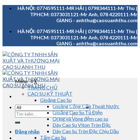
Skip
HÀ NỘI: 0774595111-MR HẢI | 0798344111-Mr Thu |
to
TPHCM: 0373031121-Mr Anh, 078 4220111-Mr
content
GIANG - anhthu@caosuanhthu.com
HÀ NỘI: 0774595111-MR HẢI | 0798344111-Mr Thu |
TPHCM: 0373031121-Mr Anh, 078 4220111-Mr
GIANG - anhthu@caosuanhthu.com
Menu
≡
╳
TRANG CHỦ
CAO SU KỸ THUẬT
Gioăng Cao Su
Gioăng Cống Cấp Thoát Nước
Gioăng Cao Su Tủ Điện
Tìm
Oring và Vòng đệm cao su
kiếm:
Dây Cao Su Viton Tròn Đặc
Dây Cao Su Tròn Đặc Chịu Dầu
Đăng nhập
Tấm Cao Su