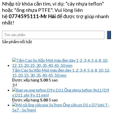
Nhập từ khóa cần tìm, ví dụ: “cây nhựa teflon”
hoặc "ống nhựa PTFE". Vui lòng liên
hệ
0774595111
-Mr Hải
để được trợ giúp nhanh
nhất!
Tìm
kiếm
Sản phẩm nổi bật
Tấm Cao Su Xốp Mút màu đen dày 1, 2, 3, 4, 5, 6, 8, 10, 12,
15, 20, 25, 30, 35, 40, 45, 50 mm
Được xếp hạng
5.00
5 sao
3
₫
Ống nhựa teflon 9x11 (D9
x D11, phi 9 x 11 mm)
Được xếp hạng
5.00
5 sao
Ống silicon D5 x D7 (phi 7 -
5x7 - 5x7mm)