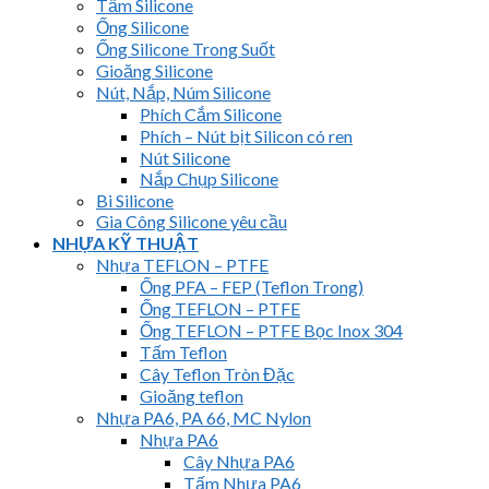
Tấm Silicone
Ống Silicone
Ống Silicone Trong Suốt
Gioăng Silicone
Nút, Nắp, Núm Silicone
Phích Cắm Silicone
Phích – Nút bịt Silicon có ren
Nút Silicone
Nắp Chụp Silicone
Bi Silicone
Gia Công Silicone yêu cầu
NHỰA KỸ THUẬT
Nhựa TEFLON – PTFE
Ống PFA – FEP (Teflon Trong)
Ống TEFLON – PTFE
Ống TEFLON – PTFE Bọc Inox 304
Tấm Teflon
Cây Teflon Tròn Đặc
Gioăng teflon
Nhựa PA6, PA 66, MC Nylon
Nhựa PA6
Cây Nhựa PA6
Tấm Nhựa PA6