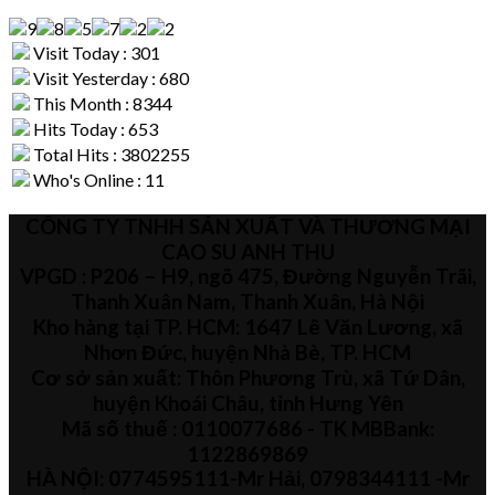
Visit Today : 301
Visit Yesterday : 680
This Month : 8344
Hits Today : 653
Total Hits : 3802255
Who's Online : 11
CÔNG TY TNHH SẢN XUẤT VÀ THƯƠNG MẠI
CAO SU ANH THU
VPGD : P206 – H9, ngõ 475, Đường Nguyễn Trãi,
Thanh Xuân Nam, Thanh Xuân, Hà Nội
Kho hàng tại TP. HCM: 1647 Lê Văn Lương, xã
Nhơn Đức, huyện Nhà Bè, TP. HCM
Cơ sở sản xuất: Thôn Phương Trù, xã Tứ Dân,
huyện Khoái Châu, tỉnh Hưng Yên
Mã số thuế :
0110077686
- TK MBBank:
1122869869
HÀ NỘI:
0774595111
-Mr Hải
,
0798344111 -Mr