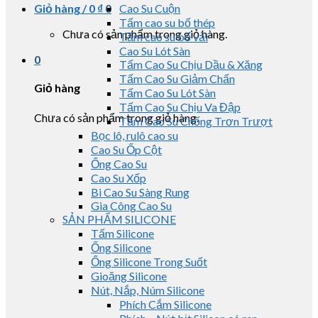
Giỏ hàng /
0
₫
0
Cao Su Cuộn
Tấm cao su bố thép
Chưa có sản phẩm trong giỏ hàng.
Tấm cao su bố vải
Cao Su Lót Sàn
0
Tấm Cao Su Chịu Dầu & Xăng
Tấm Cao Su Giảm Chấn
Giỏ hàng
Tấm Cao Su Lót Sàn
Tấm Cao Su Chịu Va Đập
Chưa có sản phẩm trong giỏ hàng.
Tấm Cao Su Chống Trơn Trượt
Bọc lô, rulô cao su
Cao Su Ốp Cột
Ống Cao Su
Cao Su Xốp
Bi Cao Su Sàng Rung
Gia Công Cao Su
SẢN PHẨM SILICONE
Tấm Silicone
Ống Silicone
Ống Silicone Trong Suốt
Gioăng Silicone
Nút, Nắp, Núm Silicone
Phích Cắm Silicone