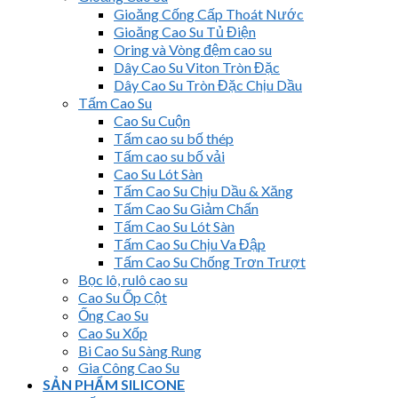
Gioăng Cống Cấp Thoát Nước
Gioăng Cao Su Tủ Điện
Oring và Vòng đệm cao su
Dây Cao Su Viton Tròn Đặc
Dây Cao Su Tròn Đặc Chịu Dầu
Tấm Cao Su
Cao Su Cuộn
Tấm cao su bố thép
Tấm cao su bố vải
Cao Su Lót Sàn
Tấm Cao Su Chịu Dầu & Xăng
Tấm Cao Su Giảm Chấn
Tấm Cao Su Lót Sàn
Tấm Cao Su Chịu Va Đập
Tấm Cao Su Chống Trơn Trượt
Bọc lô, rulô cao su
Cao Su Ốp Cột
Ống Cao Su
Cao Su Xốp
Bi Cao Su Sàng Rung
Gia Công Cao Su
SẢN PHẨM SILICONE