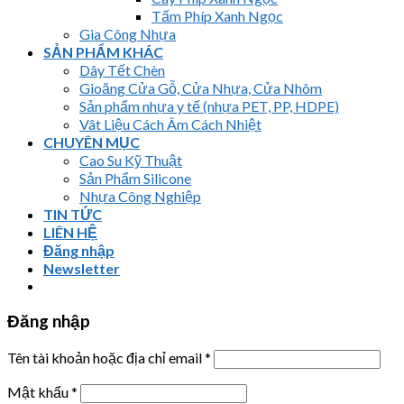
Tấm Phíp Xanh Ngọc
Gia Công Nhựa
SẢN PHẨM KHÁC
Dây Tết Chèn
Gioăng Cửa Gỗ, Cửa Nhựa, Cửa Nhôm
Sản phẩm nhựa y tế (nhựa PET, PP, HDPE)
Vât Liệu Cách Âm Cách Nhiệt
CHUYÊN MỤC
Cao Su Kỹ Thuật
Sản Phẩm Silicone
Nhựa Công Nghiệp
TIN TỨC
LIÊN HỆ
Đăng nhập
Newsletter
Đăng nhập
Tên tài khoản hoặc địa chỉ email
*
Mật khẩu
*