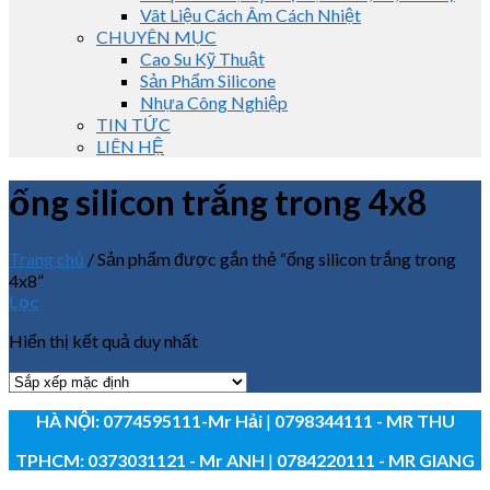
Vât Liệu Cách Âm Cách Nhiệt
CHUYÊN MỤC
Cao Su Kỹ Thuật
Sản Phẩm Silicone
Nhựa Công Nghiệp
TIN TỨC
LIÊN HỆ
ống silicon trắng trong 4x8
Trang chủ
/
Sản phẩm được gắn thẻ “ống silicon trắng trong
4x8”
Lọc
Hiển thị kết quả duy nhất
HÀ NỘI:
0774595111
-Mr Hải
|
0798344111 - MR THU
TPHCM:
0373031121
- Mr ANH
|
0784220111 - MR GIANG