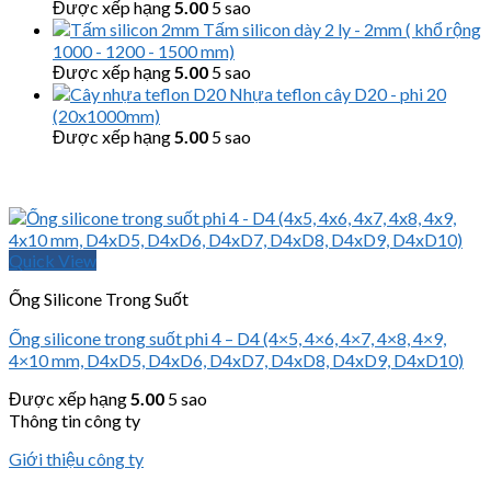
Được xếp hạng
5.00
5 sao
Tấm silicon dày 2 ly - 2mm ( khổ rộng
1000 - 1200 - 1500 mm)
Được xếp hạng
5.00
5 sao
Nhựa teflon cây D20 - phi 20
(20x1000mm)
Được xếp hạng
5.00
5 sao
Quick View
Ống Silicone Trong Suốt
Ống silicone trong suốt phi 4 – D4 (4×5, 4×6, 4×7, 4×8, 4×9,
4×10 mm, D4xD5, D4xD6, D4xD7, D4xD8, D4xD9, D4xD10)
Được xếp hạng
5.00
5 sao
Thông tin công ty
Giới thiệu công ty