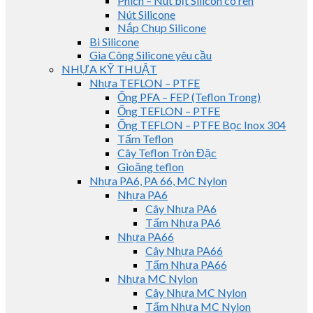
Phích – Nút bịt Silicon có ren
Nút Silicone
Nắp Chụp Silicone
Bi Silicone
Gia Công Silicone yêu cầu
NHỰA KỸ THUẬT
Nhựa TEFLON – PTFE
Ống PFA – FEP (Teflon Trong)
Ống TEFLON – PTFE
Ống TEFLON – PTFE Bọc Inox 304
Tấm Teflon
Cây Teflon Tròn Đặc
Gioăng teflon
Nhựa PA6, PA 66, MC Nylon
Nhựa PA6
Cây Nhựa PA6
Tấm Nhựa PA6
Nhựa PA66
Cây Nhựa PA66
Tấm Nhựa PA66
Nhựa MC Nylon
Cây Nhựa MC Nylon
Tấm Nhựa MC Nylon