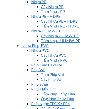
Nhựa PP
Cây Nhựa PP
Tấm Nhựa PP
Nhựa PE – HDPE
Cây Nhựa PE – HDPE
Tấm Nhựa PE – HDPE
Nhựa UHMW – PE
Cây Nhựa UHMW-PE
Tấm Nhựa UHMW-PE
Nhựa Phíp, PVC
Nhựa PVC
Cây Nhựa PVC
Tấm Nhựa PVC
Phíp Cam Bakelite
Phip Vải
Tấm Phíp Vải
Cây Phíp Vải
Phíp Sừng
Phíp Thủy Tinh
Tấm Phíp Thủy Tinh
Ống Phíp Thủy Tinh
Phíp Ngọc EPOXY FR4
Cây Phíp Xanh Ngọc