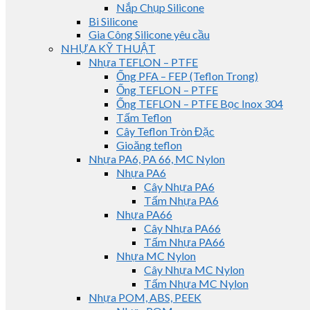
Nắp Chụp Silicone
Bi Silicone
Gia Công Silicone yêu cầu
NHỰA KỸ THUẬT
Nhựa TEFLON – PTFE
Ống PFA – FEP (Teflon Trong)
Ống TEFLON – PTFE
Ống TEFLON – PTFE Bọc Inox 304
Tấm Teflon
Cây Teflon Tròn Đặc
Gioăng teflon
Nhựa PA6, PA 66, MC Nylon
Nhựa PA6
Cây Nhựa PA6
Tấm Nhựa PA6
Nhựa PA66
Cây Nhựa PA66
Tấm Nhựa PA66
Nhựa MC Nylon
Cây Nhựa MC Nylon
Tấm Nhựa MC Nylon
Nhựa POM, ABS, PEEK