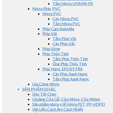
Tấm Nhựa UHMW-PE
Nhựa Phíp, PVC
Nhựa PVC
Cây Nhựa PVC
Tấm Nhựa PVC
Phíp Cam Bakelite
Phip Vải
Tấm Phíp Vải
Cây Phíp Vải
Phíp Sừng
Phíp Thủy Tinh
Tấm Phíp Thủy Tinh
Ống Phíp Thủy Tinh
Phíp Ngọc EPOXY FR4
Cây Phíp Xanh Ngọc
Tấm Phíp Xanh Ngọc
Gia Công Nhựa
SẢN PHẨM KHÁC
Dây Tết Chèn
Gioăng Cửa Gỗ, Cửa Nhựa, Cửa Nhôm
Sản phẩm nhựa y tế (nhựa PET, PP, HDPE)
Vât Liệu Cách Âm Cách Nhiệt