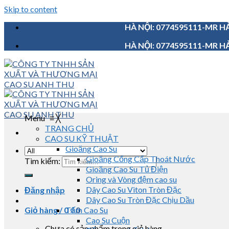
Skip to content
HÀ NỘI: 0774595111-MR HẢ
HÀ NỘI: 0774595111-MR HẢ
Menu
≡
╳
TRANG CHỦ
CAO SU KỸ THUẬT
Gioăng Cao Su
Gioăng Cống Cấp Thoát Nước
Tìm kiếm:
Gioăng Cao Su Tủ Điện
Oring và Vòng đệm cao su
Dây Cao Su Viton Tròn Đặc
Đăng nhập
Dây Cao Su Tròn Đặc Chịu Dầu
Giỏ hàng /
0
Tấm Cao Su
₫
0
Cao Su Cuộn
Chưa có sản phẩm trong giỏ hàng.