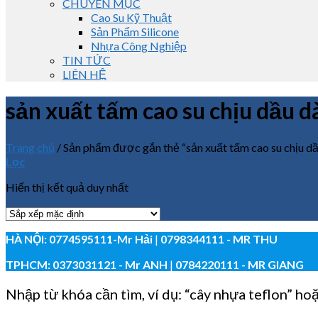
CHUYÊN MỤC
Cao Su Kỹ Thuật
Sản Phẩm Silicone
Nhựa Công Nghiệp
TIN TỨC
LIÊN HỆ
sản xuất tấm cao su chịu dầu d
Trang chủ
/
Sản phẩm được gắn thẻ “sản xuất tấm cao su chịu dầ
Lọc
Hiển thị kết quả duy nhất
HÀ NỘI:
0774595111
-Mr Hải
|
0798344111 - MR THU
TPHCM:
0373031121
- Mr ANH
|
0784220111 - MR GIANG
Nhập từ khóa cần tìm, ví dụ: “cây nhựa teflon” ho