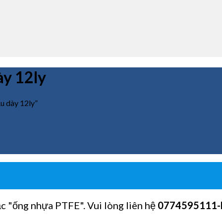
ày 12ly
u dày 12ly”
ặc "ống nhựa PTFE". Vui lòng liên hệ
0774595111
-