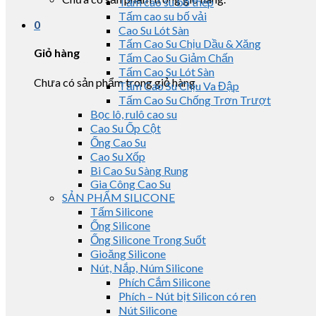
Tấm cao su bố thép
Tấm cao su bố vải
0
Cao Su Lót Sàn
Tấm Cao Su Chịu Dầu & Xăng
Giỏ hàng
Tấm Cao Su Giảm Chấn
Tấm Cao Su Lót Sàn
Chưa có sản phẩm trong giỏ hàng.
Tấm Cao Su Chịu Va Đập
Tấm Cao Su Chống Trơn Trượt
Bọc lô, rulô cao su
Cao Su Ốp Cột
Ống Cao Su
Cao Su Xốp
Bi Cao Su Sàng Rung
Gia Công Cao Su
SẢN PHẨM SILICONE
Tấm Silicone
Ống Silicone
Ống Silicone Trong Suốt
Gioăng Silicone
Nút, Nắp, Núm Silicone
Phích Cắm Silicone
Phích – Nút bịt Silicon có ren
Nút Silicone