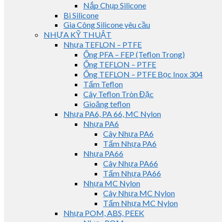
Nắp Chụp Silicone
Bi Silicone
Gia Công Silicone yêu cầu
NHỰA KỸ THUẬT
Nhựa TEFLON – PTFE
Ống PFA – FEP (Teflon Trong)
Ống TEFLON – PTFE
Ống TEFLON – PTFE Bọc Inox 304
Tấm Teflon
Cây Teflon Tròn Đặc
Gioăng teflon
Nhựa PA6, PA 66, MC Nylon
Nhựa PA6
Cây Nhựa PA6
Tấm Nhựa PA6
Nhựa PA66
Cây Nhựa PA66
Tấm Nhựa PA66
Nhựa MC Nylon
Cây Nhựa MC Nylon
Tấm Nhựa MC Nylon
Nhựa POM, ABS, PEEK