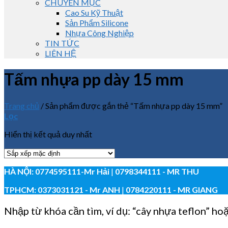
CHUYÊN MỤC
Cao Su Kỹ Thuật
Sản Phẩm Silicone
Nhựa Công Nghiệp
TIN TỨC
LIÊN HỆ
Tấm nhựa pp dày 15 mm
Trang chủ
/
Sản phẩm được gắn thẻ “Tấm nhựa pp dày 15 mm”
Lọc
Hiển thị kết quả duy nhất
HÀ NỘI:
0774595111
-Mr Hải
|
0798344111 - MR THU
TPHCM:
0373031121
- Mr ANH
|
0784220111 - MR GIANG
Nhập từ khóa cần tìm, ví dụ: “cây nhựa teflon” ho