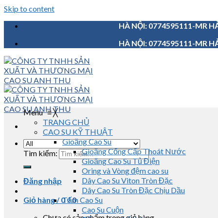
Skip to content
HÀ NỘI: 0774595111-MR HẢ
HÀ NỘI: 0774595111-MR HẢ
Menu
≡
╳
TRANG CHỦ
CAO SU KỸ THUẬT
Gioăng Cao Su
Gioăng Cống Cấp Thoát Nước
Tìm kiếm:
Gioăng Cao Su Tủ Điện
Oring và Vòng đệm cao su
Dây Cao Su Viton Tròn Đặc
Đăng nhập
Dây Cao Su Tròn Đặc Chịu Dầu
Giỏ hàng /
0
Tấm Cao Su
₫
0
Cao Su Cuộn
Chưa có sản phẩm trong giỏ hàng.