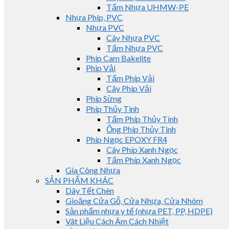
Tấm Nhựa UHMW-PE
Nhựa Phíp, PVC
Nhựa PVC
Cây Nhựa PVC
Tấm Nhựa PVC
Phíp Cam Bakelite
Phip Vải
Tấm Phíp Vải
Cây Phíp Vải
Phíp Sừng
Phíp Thủy Tinh
Tấm Phíp Thủy Tinh
Ống Phíp Thủy Tinh
Phíp Ngọc EPOXY FR4
Cây Phíp Xanh Ngọc
Tấm Phíp Xanh Ngọc
Gia Công Nhựa
SẢN PHẨM KHÁC
Dây Tết Chèn
Gioăng Cửa Gỗ, Cửa Nhựa, Cửa Nhôm
Sản phẩm nhựa y tế (nhựa PET, PP, HDPE)
Vât Liệu Cách Âm Cách Nhiệt