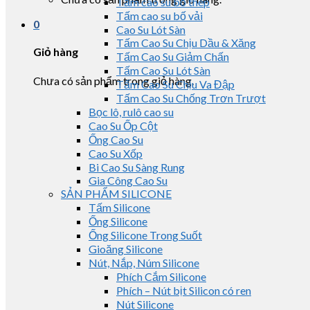
Tấm cao su bố thép
Tấm cao su bố vải
0
Cao Su Lót Sàn
Tấm Cao Su Chịu Dầu & Xăng
Giỏ hàng
Tấm Cao Su Giảm Chấn
Tấm Cao Su Lót Sàn
Chưa có sản phẩm trong giỏ hàng.
Tấm Cao Su Chịu Va Đập
Tấm Cao Su Chống Trơn Trượt
Bọc lô, rulô cao su
Cao Su Ốp Cột
Ống Cao Su
Cao Su Xốp
Bi Cao Su Sàng Rung
Gia Công Cao Su
SẢN PHẨM SILICONE
Tấm Silicone
Ống Silicone
Ống Silicone Trong Suốt
Gioăng Silicone
Nút, Nắp, Núm Silicone
Phích Cắm Silicone
Phích – Nút bịt Silicon có ren
Nút Silicone