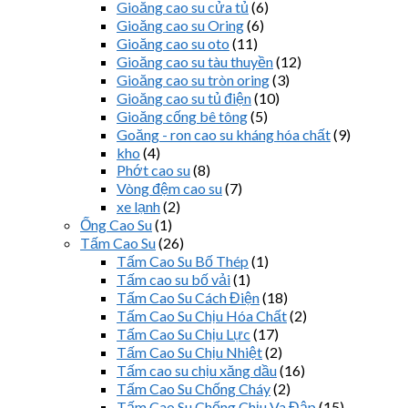
Gioăng cao su cửa tủ
(6)
Gioăng cao su Oring
(6)
Gioăng cao su oto
(11)
Gioăng cao su tàu thuyền
(12)
Gioăng cao su tròn oring
(3)
Gioăng cao su tủ điện
(10)
Gioăng cống bê tông
(5)
Goăng - ron cao su kháng hóa chất
(9)
kho
(4)
Phớt cao su
(8)
Vòng đệm cao su
(7)
xe lạnh
(2)
Ống Cao Su
(1)
Tấm Cao Su
(26)
Tấm Cao Su Bố Thép
(1)
Tấm cao su bố vải
(1)
Tấm Cao Su Cách Điện
(18)
Tấm Cao Su Chịu Hóa Chất
(2)
Tấm Cao Su Chịu Lực
(17)
Tấm Cao Su Chịu Nhiệt
(2)
Tấm cao su chịu xăng dầu
(16)
Tấm Cao Su Chống Cháy
(2)
Tấm Cao Su Chống Chịu Va Đập
(15)