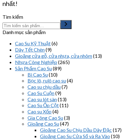
nhất!
Tìm kiếm
Danh mục sản phẩm
Cao Su Kỹ Thuật
(6)
Dây Tết Chèn
(9)
Gioăng cửa gỗ, cửa nhựa, cửa nhôm
(13)
Nhựa Công Nghiệp
(265)
Sản Phẩm Cao Su
(89)
Bi Cao Su
(10)
Bọc lô, rulô cao su
(4)
Cao su chịu dầu
(7)
Cao Su Cuộn
(9)
Cao su lót sàn
(13)
Cao Su Ốp Cột
(11)
Cao su Xốp
(4)
Gia Công Cao Su
(3)
Gioăng Cao Su
(47)
Gioăng Cao Su Chịu Dầu Dây Đặc
(17)
Gioăng Cao Su Cửa Sổ và Ra Vào
(10)