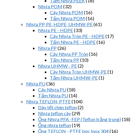
Tấm Nhựa PEEK
(18)
Nhựa POM
(32)
Cây Nhựa POM
(16)
Tấm Nhựa POM
(16)
Nhựa PP, PE, HDPE, UHMW-PE
(61)
Nhựa PE - HDPE
(33)
Cây Nhựa Tròn PE - HDPE
(17)
Tấm Nhựa PE - HDPE
(16)
Nhựa PP
(26)
Cây Nhựa PP Tròn
(16)
Tấm Nhựa PP
(10)
Nhựa UHMW - PE
(2)
Cây Nhựa Tròn UHMW-PE
(1)
Tấm Nhựa UHMW-PE
(1)
Nhựa PU
(36)
Cây Nhựa PU
(18)
Tấm Nhựa PU
(14)
Nhựa TEFLON, PTFE
(104)
Dây tết chèn teflon
(2)
Nhựa teflon cây
(29)
Ống Nhựa PFA -FEP (Teflon trắng trong)
(18)
Ống nhựa teflon
(19)
Ống TEFLON - PTFE bọc Inox 304
(16)