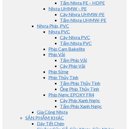
Tấm Nhựa PE – HDPE
Nhựa UHMW – PE
Cây Nhựa UHMW-PE
Tấm Nhựa UHMW-PE
Nhựa Phíp, PVC
Nhựa PVC
Cây Nhựa PVC
Tấm Nhựa PVC
Phíp Cam Bakelite
Phip Vải
Tấm Phíp Vải
Cây Phíp Vải
Phíp Sừng
Phíp Thủy Tinh
Tấm Phíp Thủy Tinh
Ống Phíp Thủy Tinh
Phíp Ngọc EPOXY FR4
Cây Phíp Xanh Ngọc
Tấm Phíp Xanh Ngọc
Gia Công Nhựa
SẢN PHẨM KHÁC
Dây Tết Chèn