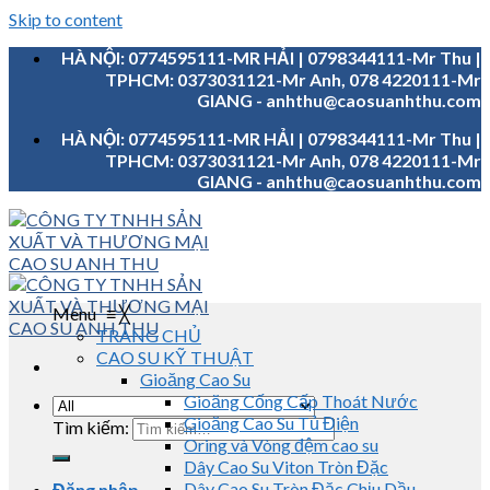
Skip to content
HÀ NỘI: 0774595111-MR HẢI | 0798344111-Mr Thu |
TPHCM: 0373031121-Mr Anh, 078 4220111-Mr
GIANG - anhthu@caosuanhthu.com
HÀ NỘI: 0774595111-MR HẢI | 0798344111-Mr Thu |
TPHCM: 0373031121-Mr Anh, 078 4220111-Mr
GIANG - anhthu@caosuanhthu.com
Menu
≡
╳
TRANG CHỦ
CAO SU KỸ THUẬT
Gioăng Cao Su
Gioăng Cống Cấp Thoát Nước
Gioăng Cao Su Tủ Điện
Tìm kiếm:
Oring và Vòng đệm cao su
Dây Cao Su Viton Tròn Đặc
Dây Cao Su Tròn Đặc Chịu Dầu
Đăng nhập