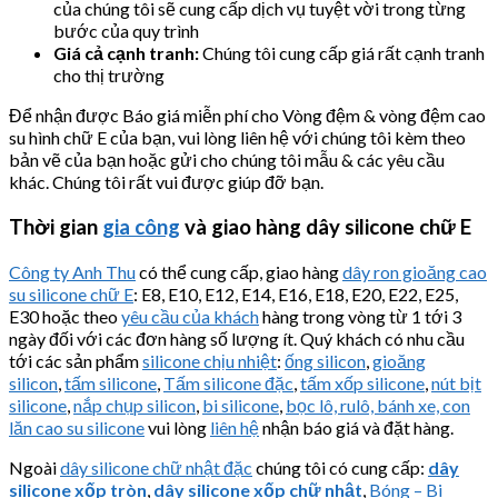
của chúng tôi sẽ cung cấp dịch vụ tuyệt vời trong từng
bước của quy trình
Giá cả cạnh tranh:
Chúng tôi cung cấp giá rất cạnh tranh
cho thị trường
Để nhận được Báo giá miễn phí cho Vòng đệm & vòng đệm cao
su hình chữ E của bạn, vui lòng liên hệ với chúng tôi kèm theo
bản vẽ của bạn hoặc gửi cho chúng tôi mẫu & các yêu cầu
khác. Chúng tôi rất vui được giúp đỡ bạn.
Thời gian
gia công
và giao hàng dây silicone chữ E
Công ty Anh Thu
có thể cung cấp, giao hàng
dây ron gioăng cao
su silicone chữ E
: E8, E10, E12, E14, E16, E18, E20, E22, E25,
E30 hoặc theo
yêu cầu của khách
hàng trong vòng từ 1 tới 3
ngày đối với các đơn hàng số lượng ít. Quý khách có nhu cầu
tới các sản phẩm
silicone chịu nhiệt
:
ống silicon
,
gioăng
silicon
,
tấm silicone
,
Tấm silicone đặc
,
tấm xốp silicone
,
nút bịt
silicone
,
nắp chụp silicon
,
bi silicone
,
bọc lô, rulô, bánh xe, con
lăn cao su silicone
vui lòng
liên hệ
nhận báo giá và đặt hàng.
Ngoài
dây silicone chữ nhật đặc
chúng tôi có cung cấp:
dây
silicone xốp tròn
,
dây silicone xốp chữ nhật
,
Bóng – Bi