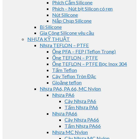
Phích Cắm Silicone
Phích – Nút bịt Silicon có ren
Nút Silicone
Nắp Chụp Silicone
Bi Silicone
Gia Công Silicone yêu cầu
NHỰA KỸ THUẬT
Nhựa TEFLON – PTFE
Ống PFA – FEP (Teflon Trong)
Ống TEFLON – PTFE
Ống TEFLON – PTFE Bọc Inox 304
Tấm Teflon
Cây Teflon Tròn Đặc
Gioăng teflon
Nhựa PA6, PA 66, MC Nylon
Nhựa PA6
Cây Nhựa PA6
Tấm Nhựa PA6
Nhựa PA66
Cây Nhựa PA66
Tấm Nhựa PA66
Nhựa MC Nylon
Cây Nhựa MC Nylon