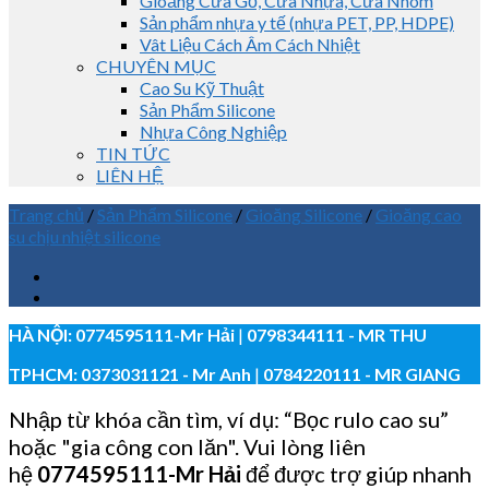
Gioăng Cửa Gỗ, Cửa Nhựa, Cửa Nhôm
Sản phẩm nhựa y tế (nhựa PET, PP, HDPE)
Vât Liệu Cách Âm Cách Nhiệt
CHUYÊN MỤC
Cao Su Kỹ Thuật
Sản Phẩm Silicone
Nhựa Công Nghiệp
TIN TỨC
LIÊN HỆ
Trang chủ
/
Sản Phẩm Silicone
/
Gioăng Silicone
/
Gioăng cao
su chịu nhiệt silicone
HÀ NỘI:
0774595111
-Mr Hải
|
0798344111 - MR THU
TPHCM:
0373031121
- Mr Anh
|
0784220111 - MR GIANG
Nhập từ khóa cần tìm, ví dụ: “Bọc rulo cao su”
hoặc "gia công con lăn". Vui lòng liên
hệ
0774595111
-Mr Hải
để được trợ giúp nhanh