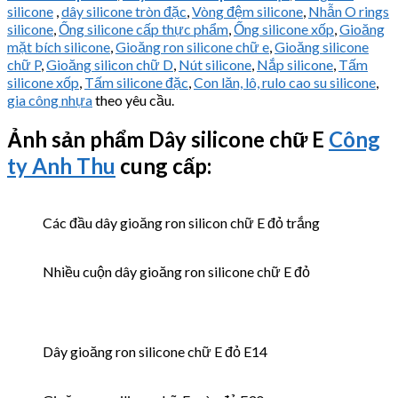
silicone
,
dây silicone tròn đặc
,
Vòng đệm silicone
,
Nhẫn O rings
silicone
,
Ống silicone cấp thực phẩm
,
Ống silicone xốp
,
Gioăng
mặt bích silicone
,
Gioăng ron silicone chữ e
,
Gioăng silicone
chữ P
,
Gioăng silicon chữ D
,
Nút silicone
,
Nắp silicone
,
Tấm
silicone xốp
,
Tấm silicone đặc
,
Con lăn, lô, rulo cao su silicone
,
gia công nhựa
theo yêu cầu.
Ảnh sản phẩm Dây silicone chữ E
Công
ty Anh Thu
cung cấp:
Các đầu dây gioăng ron silicon chữ E đỏ trắng
Nhiều cuộn dây gioăng ron silicone chữ E đỏ
Dây gioăng ron silicone chữ E đỏ E14