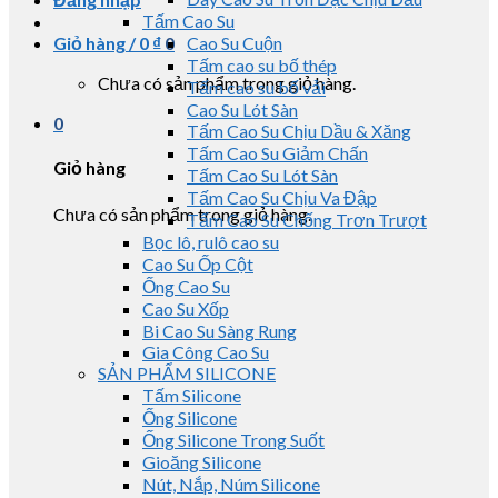
Tấm Cao Su
Giỏ hàng /
0
₫
0
Cao Su Cuộn
Tấm cao su bố thép
Chưa có sản phẩm trong giỏ hàng.
Tấm cao su bố vải
Cao Su Lót Sàn
0
Tấm Cao Su Chịu Dầu & Xăng
Tấm Cao Su Giảm Chấn
Giỏ hàng
Tấm Cao Su Lót Sàn
Tấm Cao Su Chịu Va Đập
Chưa có sản phẩm trong giỏ hàng.
Tấm Cao Su Chống Trơn Trượt
Bọc lô, rulô cao su
Cao Su Ốp Cột
Ống Cao Su
Cao Su Xốp
Bi Cao Su Sàng Rung
Gia Công Cao Su
SẢN PHẨM SILICONE
Tấm Silicone
Ống Silicone
Ống Silicone Trong Suốt
Gioăng Silicone
Nút, Nắp, Núm Silicone