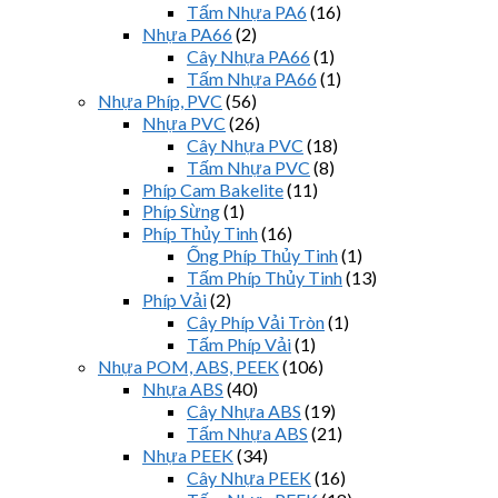
Tấm Nhựa PA6
(16)
Nhựa PA66
(2)
Cây Nhựa PA66
(1)
Tấm Nhựa PA66
(1)
Nhựa Phíp, PVC
(56)
Nhựa PVC
(26)
Cây Nhựa PVC
(18)
Tấm Nhựa PVC
(8)
Phíp Cam Bakelite
(11)
Phíp Sừng
(1)
Phíp Thủy Tinh
(16)
Ống Phíp Thủy Tinh
(1)
Tấm Phíp Thủy Tinh
(13)
Phíp Vải
(2)
Cây Phíp Vải Tròn
(1)
Tấm Phíp Vải
(1)
Nhựa POM, ABS, PEEK
(106)
Nhựa ABS
(40)
Cây Nhựa ABS
(19)
Tấm Nhựa ABS
(21)
Nhựa PEEK
(34)
Cây Nhựa PEEK
(16)