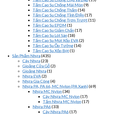
Tấm Cao Su Chống Mài Mòn
(9)
Tấm Cao Su Chống Thấm
(14)
Tấm Cao Su Chống Tĩnh ĐIện
(17)
Tấm Cao Su Chống Trơn Trượt
(11)
Tấm Cao Su EPDM
(1)
Tấm Cao Su Giảm Chấn
(17)
Tấm Cao Su Lót Sàn
(18)
Tấm Cao Su Mút Xốp EVA
(2)
Tấm Cao Su Ốp Tường
(14)
Tấm Cao Su Xốp Bọt
(1)
Sản Phẩm Nhựa
(435)
Cây Nhựa
(23)
Gioăng Cửa Gỗ
(2)
Gioăng Nhựa
(1)
Nhựa EVA
(2)
Nhựa Gia Công
(4)
Nhựa PA, PA 66, MC Nylon (PA Xanh)
(69)
Nhựa MC Nylon
(34)
Cây Nhựa MC Nylon
(17)
Tấm Nhựa MC Nylon
(17)
Nhựa PA6
(33)
Cây Nhựa PA6
(17)