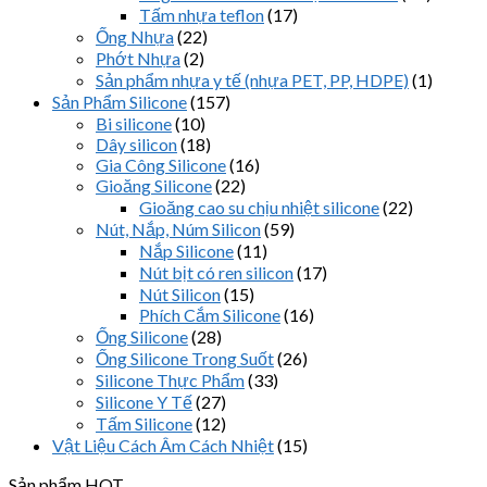
Tấm nhựa teflon
(17)
Ống Nhựa
(22)
Phớt Nhựa
(2)
Sản phẩm nhựa y tế (nhựa PET, PP, HDPE)
(1)
Sản Phẩm Silicone
(157)
Bi silicone
(10)
Dây silicon
(18)
Gia Công Silicone
(16)
Gioăng Silicone
(22)
Gioăng cao su chịu nhiệt silicone
(22)
Nút, Nắp, Núm Silicon
(59)
Nắp Silicone
(11)
Nút bịt có ren silicon
(17)
Nút Silicon
(15)
Phích Cắm Silicone
(16)
Ống Silicone
(28)
Ống Silicone Trong Suốt
(26)
Silicone Thực Phẩm
(33)
Silicone Y Tế
(27)
Tấm Silicone
(12)
Vật Liệu Cách Âm Cách Nhiệt
(15)
Sản phẩm HOT