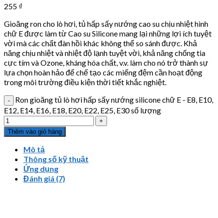
255
₫
Gioăng ron cho lò hơi, tủ hấp sấy nướng cao su chịu nhiệt hình
chữ E được làm từ Cao su Silicone mang lại những lợi ích tuyệt
vời mà các chất đàn hồi khác không thể so sánh được. Khả
năng chịu nhiệt và nhiệt độ lạnh tuyệt vời, khả năng chống tia
cực tím và Ozone, kháng hóa chất, v.v. làm cho nó trở thành sự
lựa chọn hoàn hảo để chế tạo các miếng đệm cần hoạt động
trong môi trường điều kiện thời tiết khắc nghiệt.
Ron gioăng tủ lò hơi hấp sấy nướng silicone chữ E - E8, E10,
E12, E14, E16, E18, E20, E22, E25, E30 số lượng
Thêm vào giỏ hàng
Mô tả
Thông số kỹ thuật
Ứng dụng
Đánh giá (7)