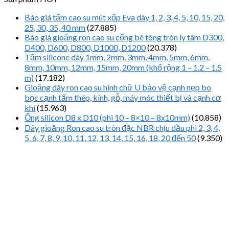
Báo giá tấm cao su mút xốp Eva dày 1, 2, 3, 4, 5, 10, 15, 20,
25, 30, 35, 40 mm
(27.885)
Báo giá gioăng ron cao su cống bê tông tròn ly tâm D300,
D400, D600, D800, D1000, D1200
(20.378)
Tấm silicone dày 1mm, 2mm, 3mm, 4mm, 5mm, 6mm,
8mm, 10mm, 12mm, 15mm, 20mm (khổ rộng 1 – 1.2 – 1.5
m)
(17.182)
Gioăng dây ron cao su hình chữ U bảo vệ cạnh nẹp bo
bọc cạnh tấm thép, kính, gỗ, máy móc thiết bị và cạnh cơ
khí
(15.963)
Ống silicon D8 x D10 (phi 10 – 8×10 – 8x10mm)
(10.858)
Dây gioăng Ron cao su tròn đặc NBR chịu dầu phi 2, 3, 4,
5, 6, 7, 8, 9, 10, 11, 12, 13, 14, 15, 16, 18, 20 đến 50
(9.350)