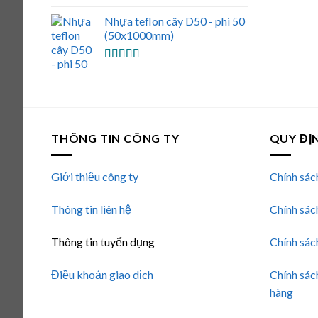
Được xếp
hạng
5.00
5
Nhựa teflon cây D50 - phi 50
sao
(50x1000mm)
Được xếp
hạng
5.00
5
sao
THÔNG TIN CÔNG TY
QUY ĐỊ
Giới thiệu công ty
Chính sác
Thông tin liên hệ
Chính sác
Thông tin tuyển dụng
Chính sác
Điều khoản giao dịch
Chính sác
hàng