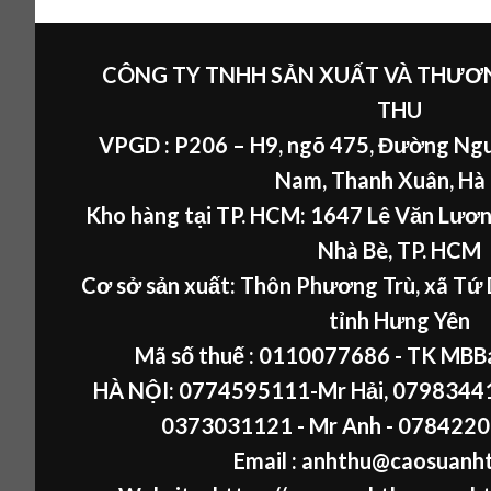
CÔNG TY TNHH SẢN XUẤT VÀ THƯƠN
THU
VPGD : P206 – H9, ngõ 475, Đường Ngu
Nam, Thanh Xuân, Hà
Kho hàng tại TP. HCM: 1647 Lê Văn Lươn
Nhà Bè, TP. HCM
Cơ sở sản xuất: Thôn Phương Trù, xã Tứ 
tỉnh Hưng Yên
Mã số thuế :
0110077686
- TK MBB
HÀ NỘI:
0774595111
-Mr Hải
,
07983441
0373031121
- Mr Anh -
0784220
Email : anhthu@caosuanh