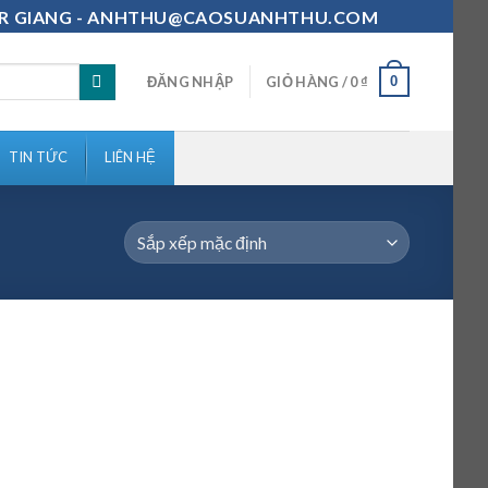
111-MR GIANG - ANHTHU@CAOSUANHTHU.COM
0
ĐĂNG NHẬP
GIỎ HÀNG /
0
₫
TIN TỨC
LIÊN HỆ