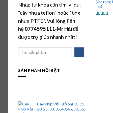
(khổ rộng 
Nhập từ khóa cần tìm, ví dụ:
mm)
“cây nhựa teflon” hoặc "ống
Được xếp
nhựa PTFE". Vui lòng liên
hạng
5.00
sao
hệ
0774595111
-Mr Hải
để
được trợ giúp nhanh nhất!
Tìm
kiếm
SẢN PHẨM NỔI BẬT
Cây Phíp Vải - gỗ phi 10, 15,
20, 25, 30, 35, 40, 45, 50, 55,