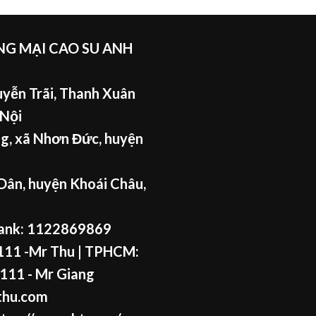
G MẠI CAO SU ANH
yễn Trãi, Thanh Xuân
 Nội
g, xã Nhơn Đức, huyện
Dân, huyện Khoái Châu,
ank: 1122869869
11 -Mr Thu
| TPHCM:
111 - Mr
Giang
thu.com