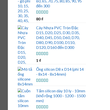
60, 65, 70, 75, 80, 85, 90, 95
đến 300
Được xếp
80
₫
hạng
5.00
5
sao
Cây Nhựa PVC Tròn Đặc
D15, D20, D25, D30, D35,
D40, D45, D50, D60, D70,
D80, D90, D100, D110,
D120, D160 đến D300
Được xếp
1
₫
hạng
5.00
5
sao
Ống silicon D8 x D14 (phi 14
- 8x14 - 8x14mm)
Được xếp
hạng
5.00
5
Tấm silicon dày 10 ly - 10mm
sao
(khổ rộng 1000 - 1200 - 1500
mm)