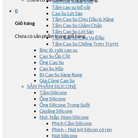
Tấm cao su bố thép
Tấm cao su bố vải
0
Cao Su Lót Sàn
Tấm Cao Su Chịu Dầu & Xăng
Giỏ hàng
Tấm Cao Su Giảm Chấn
Tấm Cao Su Lót Sàn
Chưa có sản phẩm trong giỏ hàng.
Tấm Cao Su Chịu Va Đập
Tấm Cao Su Chống Trơn Trượt
Bọc lô, rulô cao su
Cao Su Ốp Cột
Ống Cao Su
Cao Su Xốp
Bi Cao Su Sàng Rung
Gia Công Cao Su
SẢN PHẨM SILICONE
Tấm Silicone
Ống Silicone
Ống Silicone Trong Suốt
Gioăng Silicone
Nút, Nắp, Núm Silicone
Phích Cắm Silicone
Phích – Nút bịt Silicon có ren
Nút Silicone