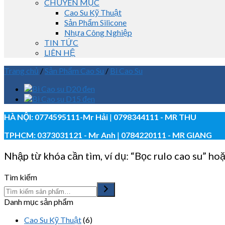
CHUYÊN MỤC
Cao Su Kỹ Thuật
Sản Phẩm Silicone
Nhựa Công Nghiệp
TIN TỨC
LIÊN HỆ
Trang chủ
/
Sản Phẩm Cao Su
/
Bi Cao Su
HÀ NỘI:
0774595111
-Mr Hải
|
0798344111 - MR THU
TPHCM:
0373031121
- Mr Anh
|
0784220111 - MR GIANG
Nhập từ khóa cần tìm, ví dụ: “Bọc rulo cao su” hoặ
Tìm kiếm
Danh mục sản phẩm
Cao Su Kỹ Thuật
(6)