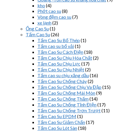
kho
(4)
Phớt cao su
(8)
Vòng đệm cao su
(7)
xe lạnh
(2)
Ống Cao Su
(1)
Tấm Cao Su
(26)
Tấm Cao Su Bố Thép
(1)
Tấm cao su bố vải
(1)
Tấm Cao Su Cách Điện
(18)
Tấm Cao Su Chịu Hóa Chất
(2)
Tấm Cao Su Chịu Lực
(17)
Tấm Cao Su Chịu Nhiệt
(2)
Tấm cao su chịu xăng dầu
(16)
Tấm Cao Su Chống Cháy
(2)
Tấm Cao Su Chống Chịu Va Đập
(15)
Tấm Cao Su Chống Mài Mòn
(9)
Tấm Cao Su Chống Thấm
(14)
Tấm Cao Su Chống Tĩnh ĐIện
(17)
Tấm Cao Su Chống Trơn Trượt
(11)
Tấm Cao Su EPDM
(1)
Tấm Cao Su Giảm Chấn
(17)
Tấm Cao Su Lót Sàn
(18)