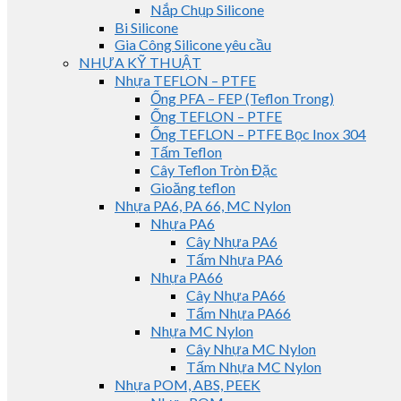
Nắp Chụp Silicone
Bi Silicone
Gia Công Silicone yêu cầu
NHỰA KỸ THUẬT
Nhựa TEFLON – PTFE
Ống PFA – FEP (Teflon Trong)
Ống TEFLON – PTFE
Ống TEFLON – PTFE Bọc Inox 304
Tấm Teflon
Cây Teflon Tròn Đặc
Gioăng teflon
Nhựa PA6, PA 66, MC Nylon
Nhựa PA6
Cây Nhựa PA6
Tấm Nhựa PA6
Nhựa PA66
Cây Nhựa PA66
Tấm Nhựa PA66
Nhựa MC Nylon
Cây Nhựa MC Nylon
Tấm Nhựa MC Nylon
Nhựa POM, ABS, PEEK