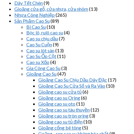
Dây Tết Chèn
(9)
Gioăng cửa gỗ, cửa nhựa, cửa nhôm
(13)
Nhựa Công Nghiệp
(265)
Sản Phẩm Cao Su
(89)
Bi Cao Su
(10)
Bọc lô, rulô cao su
(4)
Cao su chịu dầu
(7)
Cao Su Cuộn
(9)
Cao su lót sàn
(13)
Cao Su Ốp Cột
(11)
Cao su Xốp
(4)
Gia Công Cao Su
(3)
Gioăng Cao Su
(47)
Gioăng Cao Su Chịu Dầu Dây Đặc
(17)
Gioăng Cao Su Cửa Sổ và Ra Vào
(10)
Gioăng cao su cửa tủ
(6)
Gioăng cao su Oring
(6)
Gioăng cao su oto
(11)
Gioăng cao su tàu thuyền
(12)
Gioăng cao su tròn oring
(3)
Gioăng cao su tủ điện
(10)
Gioăng cống bê tông
(5)
Goăng - ron cao su kháng hóa chất
(9)