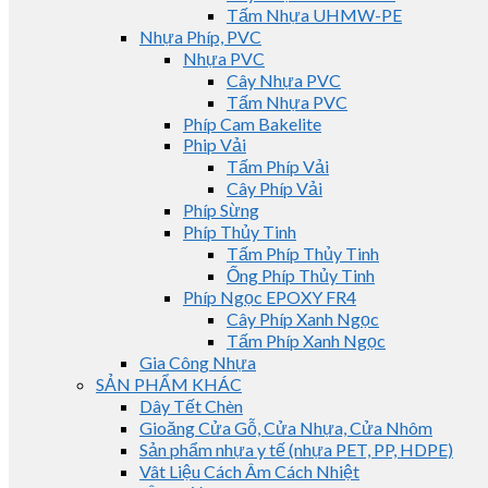
Tấm Nhựa UHMW-PE
Nhựa Phíp, PVC
Nhựa PVC
Cây Nhựa PVC
Tấm Nhựa PVC
Phíp Cam Bakelite
Phip Vải
Tấm Phíp Vải
Cây Phíp Vải
Phíp Sừng
Phíp Thủy Tinh
Tấm Phíp Thủy Tinh
Ống Phíp Thủy Tinh
Phíp Ngọc EPOXY FR4
Cây Phíp Xanh Ngọc
Tấm Phíp Xanh Ngọc
Gia Công Nhựa
SẢN PHẨM KHÁC
Dây Tết Chèn
Gioăng Cửa Gỗ, Cửa Nhựa, Cửa Nhôm
Sản phẩm nhựa y tế (nhựa PET, PP, HDPE)
Vât Liệu Cách Âm Cách Nhiệt