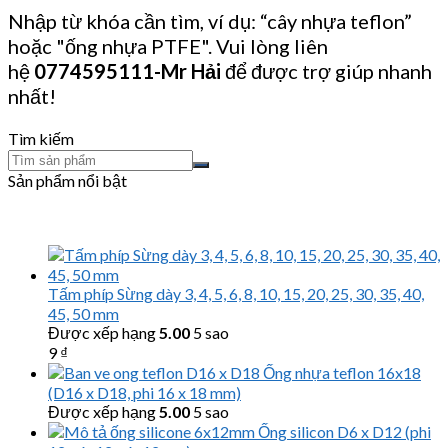
Nhập từ khóa cần tìm, ví dụ: “cây nhựa teflon”
hoặc "ống nhựa PTFE". Vui lòng liên
hệ
0774595111
-Mr Hải
để được trợ giúp nhanh
nhất!
Tìm kiếm
Sản phẩm nổi bật
Tấm phíp Sừng dày 3, 4, 5, 6, 8, 10, 15, 20, 25, 30, 35, 40,
45, 50 mm
Được xếp hạng
5.00
5 sao
9
₫
Ống nhựa teflon 16x18
(D16 x D18, phi 16 x 18 mm)
Được xếp hạng
5.00
5 sao
Ống silicon D6 x D12 (phi