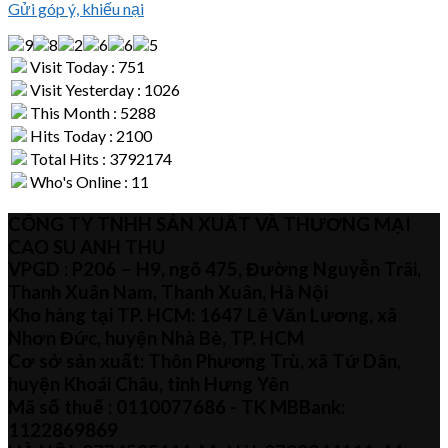
Gửi góp ý, khiếu nại
Visit Today : 751
Visit Yesterday : 1026
This Month : 5288
Hits Today : 2100
Total Hits : 3792174
Who's Online : 11
CÔNG TY TNHH SẢN XUẤT VÀ THƯƠNG MẠI
CAO SU ANH THU
VPGD : P206 – H9, ngõ 475, Đường Nguyễn Trãi,
Thanh Xuân Nam, Thanh Xuân, Hà Nội
Kho hàng tại TP. HCM: 1647 Lê Văn Lương, xã
Nhơn Đức, huyện Nhà Bè, TP. HCM
Cơ sở sản xuất: Thôn Phương Trù, xã Tứ Dân,
huyện Khoái Châu, tỉnh Hưng Yên
Mã số thuế :
0110077686
- TK MBBank:
1122869869