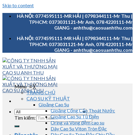
Skip to content
HÀ NỘI: 0774595111-MR HẢI | 0798344111-Mr Thu |
TPHCM: 0373031121-Mr Anh, 078 4220111-Mr
GIANG - anhthu@caosuanhthu.com
HÀ NỘI: 0774595111-MR HẢI | 0798344111-Mr Thu |
TPHCM: 0373031121-Mr Anh, 078 4220111-Mr
GIANG - anhthu@caosuanhthu.com
Menu
≡
╳
TRANG CHỦ
CAO SU KỸ THUẬT
Gioăng Cao Su
Gioăng Cống Cấp Thoát Nước
Gioăng Cao Su Tủ Điện
Tìm kiếm:
Oring và Vòng đệm cao su
Dây Cao Su Viton Tròn Đặc
Dây Cao Su Tròn Đặc Chịu Dầu
Đăng nhập