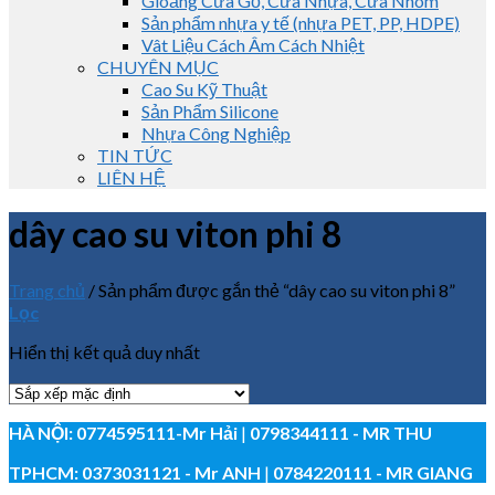
Gioăng Cửa Gỗ, Cửa Nhựa, Cửa Nhôm
Sản phẩm nhựa y tế (nhựa PET, PP, HDPE)
Vât Liệu Cách Âm Cách Nhiệt
CHUYÊN MỤC
Cao Su Kỹ Thuật
Sản Phẩm Silicone
Nhựa Công Nghiệp
TIN TỨC
LIÊN HỆ
dây cao su viton phi 8
Trang chủ
/
Sản phẩm được gắn thẻ “dây cao su viton phi 8”
Lọc
Hiển thị kết quả duy nhất
HÀ NỘI:
0774595111
-Mr Hải
|
0798344111 - MR THU
TPHCM:
0373031121
- Mr ANH
|
0784220111 - MR GIANG