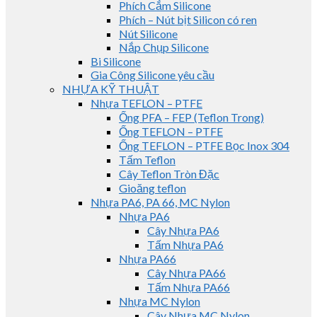
Phích Cắm Silicone
Phích – Nút bịt Silicon có ren
Nút Silicone
Nắp Chụp Silicone
Bi Silicone
Gia Công Silicone yêu cầu
NHỰA KỸ THUẬT
Nhựa TEFLON – PTFE
Ống PFA – FEP (Teflon Trong)
Ống TEFLON – PTFE
Ống TEFLON – PTFE Bọc Inox 304
Tấm Teflon
Cây Teflon Tròn Đặc
Gioăng teflon
Nhựa PA6, PA 66, MC Nylon
Nhựa PA6
Cây Nhựa PA6
Tấm Nhựa PA6
Nhựa PA66
Cây Nhựa PA66
Tấm Nhựa PA66
Nhựa MC Nylon
Cây Nhựa MC Nylon