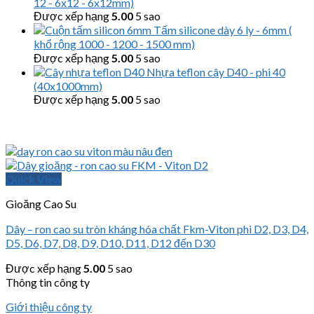
12 - 6x12 - 6x12mm)
Được xếp hạng
5.00
5 sao
Tấm silicone dày 6 ly - 6mm (
khổ rộng 1000 - 1200 - 1500 mm)
Được xếp hạng
5.00
5 sao
Nhựa teflon cây D40 - phi 40
(40x1000mm)
Được xếp hạng
5.00
5 sao
Quick View
Gioăng Cao Su
Dây – ron cao su tròn kháng hóa chất Fkm-Viton phi D2, D3, D4,
D5, D6, D7, D8, D9, D10, D11, D12 đến D30
Được xếp hạng
5.00
5 sao
Thông tin công ty
Giới thiệu công ty