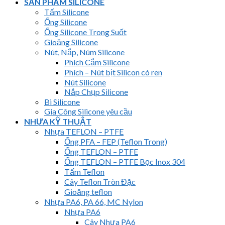
SẢN PHẨM SILICONE
Tấm Silicone
Ống Silicone
Ống Silicone Trong Suốt
Gioăng Silicone
Nút, Nắp, Núm Silicone
Phích Cắm Silicone
Phích – Nút bịt Silicon có ren
Nút Silicone
Nắp Chụp Silicone
Bi Silicone
Gia Công Silicone yêu cầu
NHỰA KỸ THUẬT
Nhựa TEFLON – PTFE
Ống PFA – FEP (Teflon Trong)
Ống TEFLON – PTFE
Ống TEFLON – PTFE Bọc Inox 304
Tấm Teflon
Cây Teflon Tròn Đặc
Gioăng teflon
Nhựa PA6, PA 66, MC Nylon
Nhựa PA6
Cây Nhựa PA6