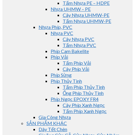
Tấm Nhựa PE – HDPE
Nhựa UHMW – PE
Cây Nhựa UHMW-PE
Tấm Nhựa UHMW-PE
Nhựa Phíp, PVC
Nhựa PVC
Cây Nhựa PVC
Tấm Nhựa PVC
Phíp Cam Bakelite
Phip Vải
Tấm Phíp Vải
Cây Phíp Vải
Phíp Sừng
Phíp Thủy Tinh
Tấm Phíp Thủy Tinh
Ống Phíp Thủy Tinh
Phíp Ngọc EPOXY FR4
Cây Phíp Xanh Ngọc
Tấm Phíp Xanh Ngọc
Gia Công Nhựa
SẢN PHẨM KHÁC
Dây Tết Chèn