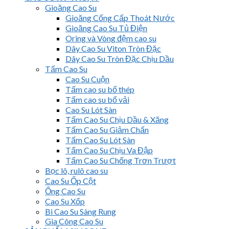
Gioăng Cao Su
Gioăng Cống Cấp Thoát Nước
Gioăng Cao Su Tủ Điện
Oring và Vòng đệm cao su
Dây Cao Su Viton Tròn Đặc
Dây Cao Su Tròn Đặc Chịu Dầu
Tấm Cao Su
Cao Su Cuộn
Tấm cao su bố thép
Tấm cao su bố vải
Cao Su Lót Sàn
Tấm Cao Su Chịu Dầu & Xăng
Tấm Cao Su Giảm Chấn
Tấm Cao Su Lót Sàn
Tấm Cao Su Chịu Va Đập
Tấm Cao Su Chống Trơn Trượt
Bọc lô, rulô cao su
Cao Su Ốp Cột
Ống Cao Su
Cao Su Xốp
Bi Cao Su Sàng Rung
Gia Công Cao Su