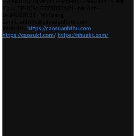
HÀ NỘI:
0774595111
-Mr Hải
,
0798344111 -Mr
Thu
| TPHCM:
0373031121
- Mr Anh -
0784220111 - Mr
Giang
Email : anhthu@caosuanhthu.com
Website:
https://caosuanhthu.com
,
https://caosukt.com/
,
https://nhuakt.com/