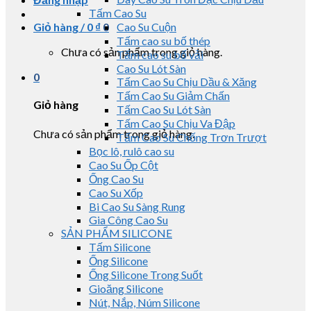
Tấm Cao Su
Giỏ hàng /
0
₫
0
Cao Su Cuộn
Tấm cao su bố thép
Chưa có sản phẩm trong giỏ hàng.
Tấm cao su bố vải
Cao Su Lót Sàn
0
Tấm Cao Su Chịu Dầu & Xăng
Tấm Cao Su Giảm Chấn
Giỏ hàng
Tấm Cao Su Lót Sàn
Tấm Cao Su Chịu Va Đập
Chưa có sản phẩm trong giỏ hàng.
Tấm Cao Su Chống Trơn Trượt
Bọc lô, rulô cao su
Cao Su Ốp Cột
Ống Cao Su
Cao Su Xốp
Bi Cao Su Sàng Rung
Gia Công Cao Su
SẢN PHẨM SILICONE
Tấm Silicone
Ống Silicone
Ống Silicone Trong Suốt
Gioăng Silicone
Nút, Nắp, Núm Silicone