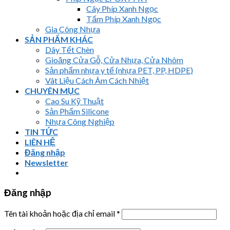
Cây Phíp Xanh Ngọc
Tấm Phíp Xanh Ngọc
Gia Công Nhựa
SẢN PHẨM KHÁC
Dây Tết Chèn
Gioăng Cửa Gỗ, Cửa Nhựa, Cửa Nhôm
Sản phẩm nhựa y tế (nhựa PET, PP, HDPE)
Vât Liệu Cách Âm Cách Nhiệt
CHUYÊN MỤC
Cao Su Kỹ Thuật
Sản Phẩm Silicone
Nhựa Công Nghiệp
TIN TỨC
LIÊN HỆ
Đăng nhập
Newsletter
Đăng nhập
Tên tài khoản hoặc địa chỉ email
*