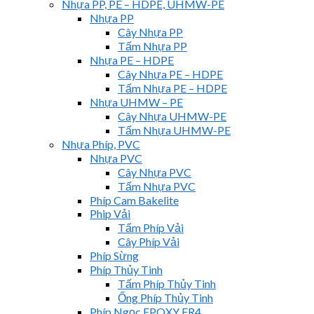
Nhựa PP, PE – HDPE, UHMW-PE
Nhựa PP
Cây Nhựa PP
Tấm Nhựa PP
Nhựa PE – HDPE
Cây Nhựa PE – HDPE
Tấm Nhựa PE – HDPE
Nhựa UHMW – PE
Cây Nhựa UHMW-PE
Tấm Nhựa UHMW-PE
Nhựa Phíp, PVC
Nhựa PVC
Cây Nhựa PVC
Tấm Nhựa PVC
Phíp Cam Bakelite
Phip Vải
Tấm Phíp Vải
Cây Phíp Vải
Phíp Sừng
Phíp Thủy Tinh
Tấm Phíp Thủy Tinh
Ống Phíp Thủy Tinh
Phíp Ngọc EPOXY FR4