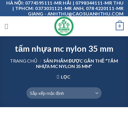
HÀ NỘI: 0774595111-MR HẢI | 0798344111-MR THU
Skip
| TPHCM: 0373031121-MR ANH, 078 4220111-MR
to
GIANG - ANHTHU@CAOSUANHTHU.COM
content
0
tấm nhựa mc nylon 35 mm
TRANG CHỦ
/
SẢN PHẨM ĐƯỢC GẮN THẺ “TẤM
NHỰA MC NYLON 35 MM”
LỌC