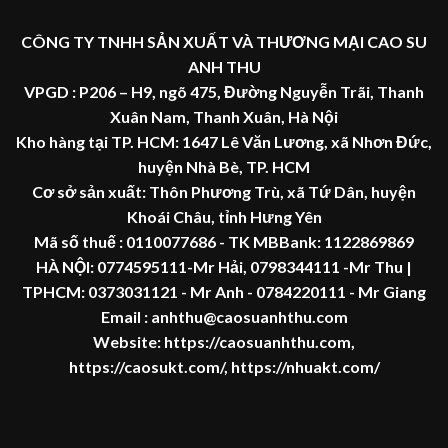
CÔNG TY TNHH SẢN XUẤT VÀ THƯƠNG MẠI CAO SU
ANH THU
VPGD : P206 – H9, ngõ 475, Đường Nguyễn Trãi, Thanh
Xuân Nam, Thanh Xuân, Hà Nội
Kho hàng tại TP. HCM: 1647 Lê Văn Lương, xã Nhơn Đức,
huyện Nhà Bè, TP. HCM
Cơ sở sản xuất: Thôn Phương Trù, xã Tứ Dân, huyện
Khoái Châu, tỉnh Hưng Yên
Mã số thuế :
0110077686
- TK MBBank: 1122869869
HÀ NỘI:
0774595111
-Mr Hải
,
0798344111 -Mr Thu
|
TPHCM:
0373031121
- Mr Anh -
0784220111 - Mr
Giang
Email : anhthu@caosuanhthu.com
Website:
https://caosuanhthu.com
,
https://caosukt.com/
,
https://nhuakt.com/