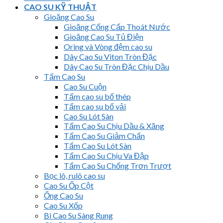
CAO SU KỸ THUẬT
Gioăng Cao Su
Gioăng Cống Cấp Thoát Nước
Gioăng Cao Su Tủ Điện
Oring và Vòng đệm cao su
Dây Cao Su Viton Tròn Đặc
Dây Cao Su Tròn Đặc Chịu Dầu
Tấm Cao Su
Cao Su Cuộn
Tấm cao su bố thép
Tấm cao su bố vải
Cao Su Lót Sàn
Tấm Cao Su Chịu Dầu & Xăng
Tấm Cao Su Giảm Chấn
Tấm Cao Su Lót Sàn
Tấm Cao Su Chịu Va Đập
Tấm Cao Su Chống Trơn Trượt
Bọc lô, rulô cao su
Cao Su Ốp Cột
Ống Cao Su
Cao Su Xốp
Bi Cao Su Sàng Rung