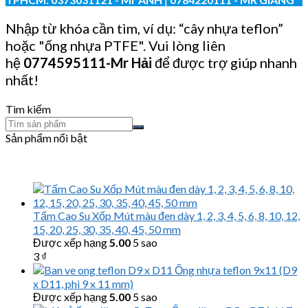
Nhập từ khóa cần tìm, ví dụ: “cây nhựa teflon”
hoặc "ống nhựa PTFE". Vui lòng liên
hệ
0774595111
-Mr Hải
để được trợ giúp nhanh
nhất!
Tìm kiếm
Sản phẩm nổi bật
Tấm Cao Su Xốp Mút màu đen dày 1, 2, 3, 4, 5, 6, 8, 10, 12,
15, 20, 25, 30, 35, 40, 45, 50 mm
Được xếp hạng
5.00
5 sao
3
₫
Ống nhựa teflon 9x11 (D9
x D11, phi 9 x 11 mm)
Được xếp hạng
5.00
5 sao