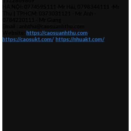
1122869869
HÀ NỘI:
0774595111
-Mr Hải
,
0798344111 -Mr
Thu
| TPHCM:
0373031121
- Mr Anh -
0784220111 - Mr
Giang
Email : anhthu@caosuanhthu.com
Website:
https://caosuanhthu.com
,
https://caosukt.com/
,
https://nhuakt.com/