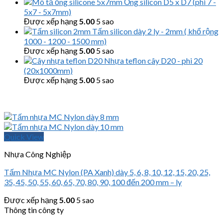
Ống silicon D5 x D7 (phi 7 -
5x7 - 5x7mm)
Được xếp hạng
5.00
5 sao
Tấm silicon dày 2 ly - 2mm ( khổ rộng
1000 - 1200 - 1500 mm)
Được xếp hạng
5.00
5 sao
Nhựa teflon cây D20 - phi 20
(20x1000mm)
Được xếp hạng
5.00
5 sao
Quick View
Nhựa Công Nghiệp
Tấm Nhựa MC Nylon (PA Xanh) dày 5, 6, 8, 10, 12, 15, 20, 25,
35, 45, 50, 55, 60, 65, 70, 80, 90, 100 đến 200 mm – ly
Được xếp hạng
5.00
5 sao
Thông tin công ty