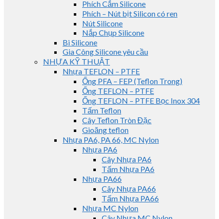
Phích Cắm Silicone
Phích – Nút bịt Silicon có ren
Nút Silicone
Nắp Chụp Silicone
Bi Silicone
Gia Công Silicone yêu cầu
NHỰA KỸ THUẬT
Nhựa TEFLON – PTFE
Ống PFA – FEP (Teflon Trong)
Ống TEFLON – PTFE
Ống TEFLON – PTFE Bọc Inox 304
Tấm Teflon
Cây Teflon Tròn Đặc
Gioăng teflon
Nhựa PA6, PA 66, MC Nylon
Nhựa PA6
Cây Nhựa PA6
Tấm Nhựa PA6
Nhựa PA66
Cây Nhựa PA66
Tấm Nhựa PA66
Nhựa MC Nylon
Cây Nhựa MC Nylon