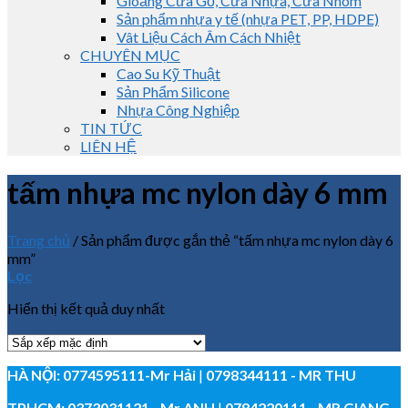
Gioăng Cửa Gỗ, Cửa Nhựa, Cửa Nhôm
Sản phẩm nhựa y tế (nhựa PET, PP, HDPE)
Vât Liệu Cách Âm Cách Nhiệt
CHUYÊN MỤC
Cao Su Kỹ Thuật
Sản Phẩm Silicone
Nhựa Công Nghiệp
TIN TỨC
LIÊN HỆ
tấm nhựa mc nylon dày 6 mm
Trang chủ
/
Sản phẩm được gắn thẻ “tấm nhựa mc nylon dày 6
mm”
Lọc
Hiển thị kết quả duy nhất
HÀ NỘI:
0774595111
-Mr Hải
|
0798344111 - MR THU
TPHCM:
0373031121
- Mr ANH
|
0784220111 - MR GIANG