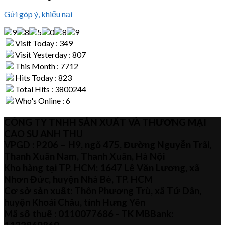
Gửi góp ý, khiếu nại
Visit Today : 349
Visit Yesterday : 807
This Month : 7712
Hits Today : 823
Total Hits : 3800244
Who's Online : 6
CÔNG TY TNHH SẢN XUẤT VÀ THƯƠNG MẠI
CAO SU ANH THU
VPGD : P206 – H9, ngõ 475, Đường Nguyễn Trãi,
Thanh Xuân Nam, Thanh Xuân, Hà Nội
Kho hàng tại TP. HCM: 1647 Lê Văn Lương, xã
Nhơn Đức, huyện Nhà Bè, TP. HCM
Cơ sở sản xuất: Thôn Phương Trù, xã Tứ Dân,
huyện Khoái Châu, tỉnh Hưng Yên
Mã số thuế :
0110077686
- TK MBBank: