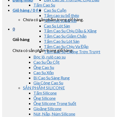
Tấm Cao Su
Giỏ hàng /
0
₫
0
Cao Su Cuộn
Tấm cao su bố thép
Chưa có sản phẩm trong giỏ hàng.
Tấm cao su bố vải
Cao Su Lót Sàn
0
Tấm Cao Su Chịu Dầu & Xăng
Tấm Cao Su Giảm Chấn
Giỏ hàng
Tấm Cao Su Lót Sàn
Tấm Cao Su Chịu Va Đập
Chưa có sản phẩm trong giỏ hàng.
Tấm Cao Su Chống Trơn Trượt
Bọc lô, rulô cao su
Cao Su Ốp Cột
Ống Cao Su
Cao Su Xốp
Bi Cao Su Sàng Rung
Gia Công Cao Su
SẢN PHẨM SILICONE
Tấm Silicone
Ống Silicone
Ống Silicone Trong Suốt
Gioăng Silicone
Nút, Nắp, Núm Silicone