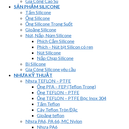
Gia Công Cao Su
SẢN PHẨM SILICONE
Tấm Silicone
Ống Silicone
Ống Silicone Trong Suốt
Gioăng Silicone
Nút, Nắp, Núm Silicone
Phích Cắm Silicone
Phích – Nút bịt Silicon có ren
Nút Silicone
Nắp Chụp Silicone
Bi Silicone
Gia Công Silicone yêu cầu
NHỰA KỸ THUẬT
Nhựa TEFLON – PTFE
Ống PFA – FEP (Teflon Trong)
Ống TEFLON – PTFE
Ống TEFLON – PTFE Bọc Inox 304
Tấm Teflon
Cây Teflon Tròn Đặc
Gioăng teflon
Nhựa PA6, PA 66, MC Nylon
Nhựa PA6