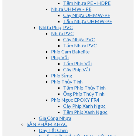
Tấm Nhựa PE – HDPE
Nhựa UHMW – PE
Cây Nhựa UHMW-PE
Tấm Nhựa UHMW-PE
Nhựa Phíp, PVC
Nhựa PVC
Cây Nhựa PVC
Tấm Nhựa PVC
Phíp Cam Bakelite
Phip Vải
Tấm Phíp Vải
Cây Phíp Vải
Phíp Sừng
Phíp Thủy Tinh
Tấm Phíp Thủy Tinh
Ống Phíp Thủy Tinh
Phíp Ngọc EPOXY FR4
Cây Phíp Xanh Ngọc
Tấm Phíp Xanh Ngọc
Gia Công Nhựa
SẢN PHẨM KHÁC
Dây Tết Chèn