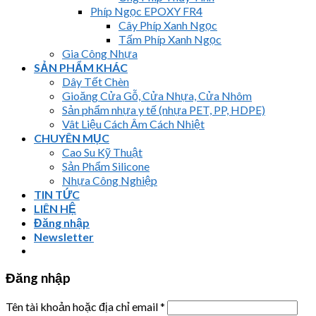
Phíp Ngọc EPOXY FR4
Cây Phíp Xanh Ngọc
Tấm Phíp Xanh Ngọc
Gia Công Nhựa
SẢN PHẨM KHÁC
Dây Tết Chèn
Gioăng Cửa Gỗ, Cửa Nhựa, Cửa Nhôm
Sản phẩm nhựa y tế (nhựa PET, PP, HDPE)
Vât Liệu Cách Âm Cách Nhiệt
CHUYÊN MỤC
Cao Su Kỹ Thuật
Sản Phẩm Silicone
Nhựa Công Nghiệp
TIN TỨC
LIÊN HỆ
Đăng nhập
Newsletter
Đăng nhập
Tên tài khoản hoặc địa chỉ email
*