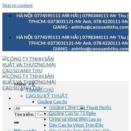
Skip to content
HÀ NỘI: 0774595111-MR HẢI | 0798344111-Mr Thu |
TPHCM: 0373031121-Mr Anh, 078 4220111-Mr
GIANG - anhthu@caosuanhthu.com
HÀ NỘI: 0774595111-MR HẢI | 0798344111-Mr Thu |
TPHCM: 0373031121-Mr Anh, 078 4220111-Mr
GIANG - anhthu@caosuanhthu.com
Menu
≡
╳
TRANG CHỦ
CAO SU KỸ THUẬT
Gioăng Cao Su
Gioăng Cống Cấp Thoát Nước
Gioăng Cao Su Tủ Điện
Tìm kiếm:
Oring và Vòng đệm cao su
Dây Cao Su Viton Tròn Đặc
Dây Cao Su Tròn Đặc Chịu Dầu
Đăng nhập