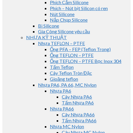
Phích Cắm Silicone
Phích – Nút bịt Silicon có ren
Nút Silicone
Nắp Chụp Silicone
Bi Silicone
Gia Công Silicone yêu cầu
NHỰA KỸ THUẬT
Nhựa TEFLON – PTFE
Ống PFA – FEP (Teflon Trong)
Ống TEFLON – PTFE
Ống TEFLON – PTFE Bọc Inox 304
Tấm Teflon
Cây Teflon Tròn Đặc
Gioăng teflon
Nhựa PA6, PA 66, MC Nylon
Nhựa PA6
Cây Nhựa PA6
Tấm Nhựa PA6
Nhựa PA66
Cây Nhựa PA66
Tấm Nhựa PA66
Nhựa MC Nylon
Cây Nhựa MC Nylon