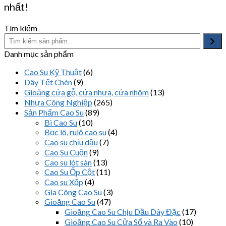
nhất!
Tìm kiếm
Danh mục sản phẩm
Cao Su Kỹ Thuật
(6)
Dây Tết Chèn
(9)
Gioăng cửa gỗ, cửa nhựa, cửa nhôm
(13)
Nhựa Công Nghiệp
(265)
Sản Phẩm Cao Su
(89)
Bi Cao Su
(10)
Bọc lô, rulô cao su
(4)
Cao su chịu dầu
(7)
Cao Su Cuộn
(9)
Cao su lót sàn
(13)
Cao Su Ốp Cột
(11)
Cao su Xốp
(4)
Gia Công Cao Su
(3)
Gioăng Cao Su
(47)
Gioăng Cao Su Chịu Dầu Dây Đặc
(17)
Gioăng Cao Su Cửa Sổ và Ra Vào
(10)