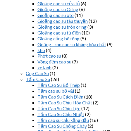
Gioăng cao su cửa tủ
(6)
Gioăng cao su Oring
(6)
Gioăng cao su oto
(11)
Gioăng cao su tàu thuyền
(12)
Gioăng cao su tròn oring
(3)
Gioăng cao su tủ điện
(10)
Gioăng cống bê tông
(5)
Goăng - ron cao su kháng hóa chất
(9)
kho
(4)
Phớt cao su
(8)
Vòng đệm cao su
(7)
xe lạnh
(2)
Ống Cao Su
(1)
Tấm Cao Su
(26)
Tấm Cao Su Bố Thép
(1)
Tấm cao su bố vải
(1)
Tấm Cao Su Cách Điện
(18)
Tấm Cao Su Chịu Hóa Chất
(2)
Tấm Cao Su Chịu Lực
(17)
Tấm Cao Su Chịu Nhiệt
(2)
Tấm cao su chịu xăng dầu
(16)
Tấm Cao Su Chống Cháy
(2)