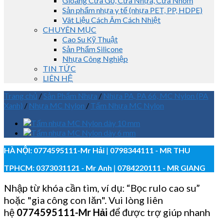
Gioăng Cửa Gỗ, Cửa Nhựa, Cửa Nhôm
Sản phẩm nhựa y tế (nhựa PET, PP, HDPE)
Vât Liệu Cách Âm Cách Nhiệt
CHUYÊN MỤC
Cao Su Kỹ Thuật
Sản Phẩm Silicone
Nhựa Công Nghiệp
TIN TỨC
LIÊN HỆ
Trang chủ
/
Sản Phẩm Nhựa
/
Nhựa PA, PA 66, MC Nylon (PA
Xanh)
/
Nhựa MC Nylon
/
Tấm Nhựa MC Nylon
HÀ NỘI:
0774595111
-Mr Hải
|
0798344111 - MR THU
TPHCM:
0373031121
- Mr Anh
|
0784220111 - MR GIANG
Nhập từ khóa cần tìm, ví dụ: “Bọc rulo cao su”
hoặc "gia công con lăn". Vui lòng liên
hệ
0774595111
-Mr Hải
để được trợ giúp nhanh