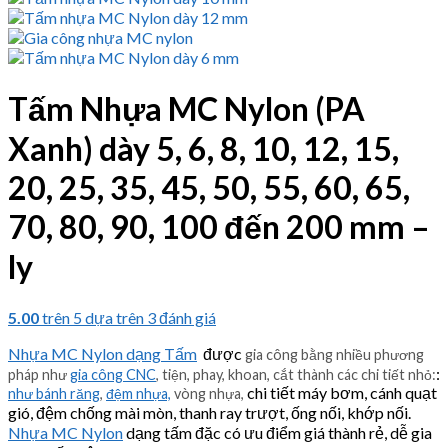
Tấm Nhựa MC Nylon (PA
Xanh) dày 5, 6, 8, 10, 12, 15,
20, 25, 35, 45, 50, 55, 60, 65,
70, 80, 90, 100 đến 200 mm –
ly
5.00
trên 5 dựa trên
3
đánh giá
Nhựa MC Nylon dạng Tấm
được
gia công bằng nhiều phương
:
pháp như
gia công CNC
, tiện, phay, khoan, cắt thành các chi tiết nhỏ:
chi tiết máy bơm, cánh quạt
như bánh răng
,
đệm nhựa,
vòng nhựa,
gió, đệm chống mài mòn, thanh ray trượt, ống nối, khớp nối.
Nhựa MC Nylon
dạng tấm đặc có ưu điểm giá thành rẻ, dễ gia