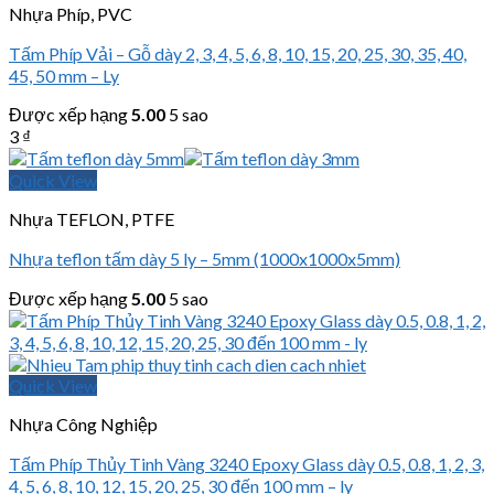
Nhựa Phíp, PVC
Tấm Phíp Vải – Gỗ dày 2, 3, 4, 5, 6, 8, 10, 15, 20, 25, 30, 35, 40,
45, 50 mm – Ly
Được xếp hạng
5.00
5 sao
3
₫
Quick View
Nhựa TEFLON, PTFE
Nhựa teflon tấm dày 5 ly – 5mm (1000x1000x5mm)
Được xếp hạng
5.00
5 sao
Quick View
Nhựa Công Nghiệp
Tấm Phíp Thủy Tinh Vàng 3240 Epoxy Glass dày 0.5, 0.8, 1, 2, 3,
4, 5, 6, 8, 10, 12, 15, 20, 25, 30 đến 100 mm – ly