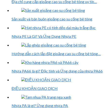
Địa chỉ cung cấp gioăng cao su cống bê tông uy tín…
Sản xuất và bán buôn gioăng cao su cống bê tông
Nhựa PE Là Gì? Và Ứng Dụng Nhựa PE
Hướng dẫn cách lắp đặt gioăng cao su cống bê tông…
Nhựa PA66 là gì? Đặc tính và Ứng dụng của nhựa PA66
ĐIỀU KHOẢN GIAO DỊCH
Nhựa PA là gì? Ứng dụng nhựa PA