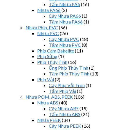
Tấm Nhựa PA6
(16)
Nhựa PA66
(2)
Cây Nhựa PA66
(1)
Tấm Nhựa PA66
(1)
Nhựa Phíp, PVC
(56)
Nhựa PVC
(26)
Cây Nhựa PVC
(18)
Tấm Nhựa PVC
(8)
Phíp Cam Bakelite
(11)
Phíp Sừng
(1)
Phíp Thủy Tinh
(16)
Ống Phíp Thủy Tinh
(1)
Tấm Phíp Thủy Tinh
(13)
Phíp Vải
(2)
Cây Phíp Vải Tròn
(1)
Tấm Phíp Vải
(1)
Nhựa POM, ABS, PEEK
(106)
Nhựa ABS
(40)
Cây Nhựa ABS
(19)
Tấm Nhựa ABS
(21)
Nhựa PEEK
(34)
Cây Nhựa PEEK
(16)