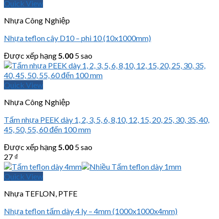
Quick View
Nhựa Công Nghiệp
Nhựa teflon cây D10 – phi 10 (10x1000mm)
Được xếp hạng
5.00
5 sao
Quick View
Nhựa Công Nghiệp
Tấm nhựa PEEK dày 1, 2, 3, 5, 6, 8,10, 12, 15, 20, 25, 30, 35, 40,
45, 50, 55, 60 đến 100 mm
Được xếp hạng
5.00
5 sao
27
₫
Quick View
Nhựa TEFLON, PTFE
Nhựa teflon tấm dày 4 ly – 4mm (1000x1000x4mm)