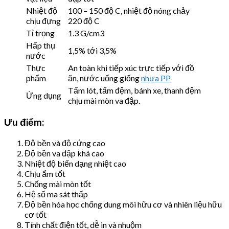
Nhiệt độ
100 – 150 độ C, nhiệt độ nóng chảy
chịu đựng
220 độ C
Tỉ trọng
1.3 G/cm3
Hấp thụ
1,5% tới 3,5%
nước
Thực
An toàn khi tiếp xúc trực tiếp với đồ
phẩm
ăn, nước uống giống
nhựa PP
Tấm lót, tấm đệm, bánh xe, thanh đệm
Ứng dụng
chịu mài mòn va đập.
Ưu điểm:
Độ bền và độ cứng cao
Độ bền va đập khá cao
Nhiệt độ biến dạng nhiệt cao
Chịu ẩm tốt
Chống mài mòn tốt
Hệ số ma sát thấp
Độ bền hóa học chống dung môi hữu cơ và nhiên liệu hữu
cơ tốt
Tính chất điện tốt, dễ in và nhuộm