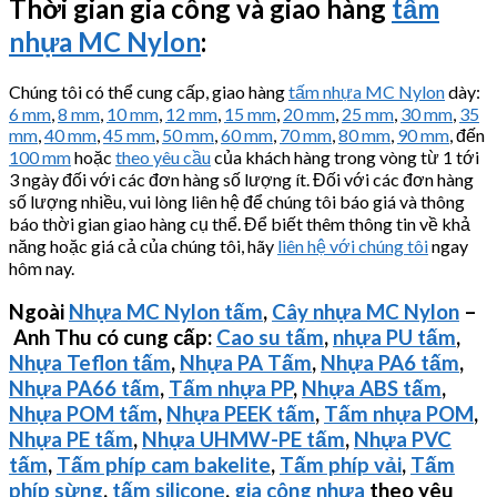
Thời gian gia công và giao hàng
tấm
nhựa MC Nylon
:
Chúng tôi có thể cung cấp, giao hàng
tấm nhựa MC Nylon
dày:
6 mm
,
8 mm
,
10 mm
,
12 mm
,
15 mm
,
20 mm
,
25 mm
,
30 mm
,
35
mm
,
40 mm
,
45 mm
,
50 mm
,
60 mm
,
70 mm
,
80 mm
,
90 mm
, đến
100 mm
hoặc
theo yêu cầu
của khách hàng trong vòng từ 1 tới
3 ngày đối với các đơn hàng số lượng ít. Đối với các đơn hàng
số lượng nhiều, vui lòng liên hệ để chúng tôi báo giá và thông
báo thời gian giao hàng cụ thể. Để biết thêm thông tin về khả
năng hoặc giá cả của chúng tôi, hãy
liên hệ với chúng tôi
ngay
hôm nay.
Ngoài
Nhựa MC Nylon tấm
,
Cây nhựa MC Nylon
–
Anh Thu có cung cấp:
Cao su tấm
,
nhựa PU tấm
,
Nhựa Teflon tấm
,
Nhựa PA Tấm
,
Nhựa PA6 tấm
,
Nhựa PA66 tấm
,
Tấm nhựa PP
,
Nhựa ABS tấm
,
Nhựa POM tấm
,
Nhựa PEEK tấm
,
Tấm nhựa POM
,
Nhựa PE tấm
,
Nhựa
UHMW-PE
tấm
,
Nhựa PVC
tấm
,
Tấm phíp cam bakelite
,
Tấm phíp vải
,
Tấm
phíp sừng
,
tấm silicone
,
gia công nhựa
theo yêu