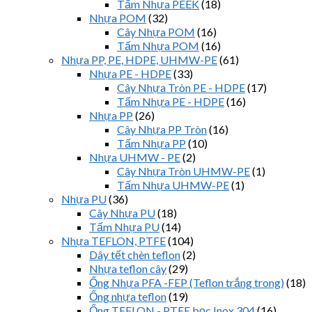
Tấm Nhựa PEEK
(18)
Nhựa POM
(32)
Cây Nhựa POM
(16)
Tấm Nhựa POM
(16)
Nhựa PP, PE, HDPE, UHMW-PE
(61)
Nhựa PE - HDPE
(33)
Cây Nhựa Tròn PE - HDPE
(17)
Tấm Nhựa PE - HDPE
(16)
Nhựa PP
(26)
Cây Nhựa PP Tròn
(16)
Tấm Nhựa PP
(10)
Nhựa UHMW - PE
(2)
Cây Nhựa Tròn UHMW-PE
(1)
Tấm Nhựa UHMW-PE
(1)
Nhựa PU
(36)
Cây Nhựa PU
(18)
Tấm Nhựa PU
(14)
Nhựa TEFLON, PTFE
(104)
Dây tết chèn teflon
(2)
Nhựa teflon cây
(29)
Ống Nhựa PFA -FEP (Teflon trắng trong)
(18)
Ống nhựa teflon
(19)
Ống TEFLON - PTFE bọc Inox 304
(16)