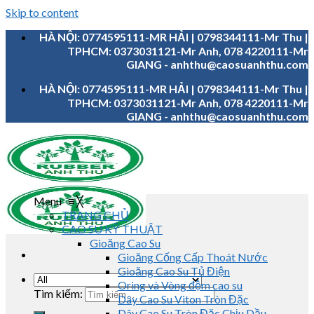
Skip to content
HÀ NỘI: 0774595111-MR HẢI | 0798344111-Mr Thu |
TPHCM: 0373031121-Mr Anh, 078 4220111-Mr
GIANG - anhthu@caosuanhthu.com
HÀ NỘI: 0774595111-MR HẢI | 0798344111-Mr Thu |
TPHCM: 0373031121-Mr Anh, 078 4220111-Mr
GIANG - anhthu@caosuanhthu.com
Menu
≡
╳
TRANG CHỦ
CAO SU KỸ THUẬT
Gioăng Cao Su
Gioăng Cống Cấp Thoát Nước
Gioăng Cao Su Tủ Điện
Oring và Vòng đệm cao su
Tìm kiếm:
Dây Cao Su Viton Tròn Đặc
Dây Cao Su Tròn Đặc Chịu Dầu