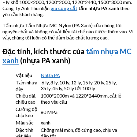
– ly khổ 1000×2000, 1200*2000, 1220*2440, 1500*3000 mm.
Công Ty Anh Thu nhận
gia công cắt
tấm nhựa PA xanh
theo
yêu cầu khách hàng.
Tấm nhựa Tấm Nhựa MC Nylon (PA Xanh) của chúng tôi
nguyên chất và không có vật liệu tái chế nào được thêm vào. Vì
vậy, chúng tôi luôn có thể đảm bảo chất lượng cao.
Đặc tính, kích thước của
tấm nhựa MC
xanh
(nhựa PA xanh)
Vật liệu
Nhựa PA
Tấm nhựa
6 ly, 8 ly, 10 ly, 12 ly, 15 ly, 20 ly, 25 ly,
35 ly, 45 ly, 50 ly tới 100 ly
dày
Chiều dài,
1000*2000m và 1220*2440mm, cắt lẻ
chiều cao
theo yêu cầu
Cường độ
80 MPa
chịu kéo
Màu sắc
xanh
Đặc tính
Chống mài mòn, độ cứng cao, chịu va
vật liệu
đập tốt