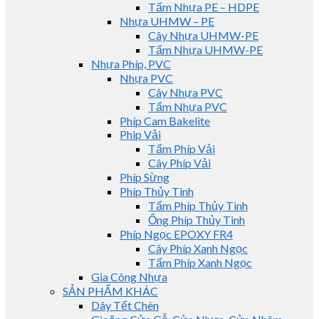
Tấm Nhựa PE – HDPE
Nhựa UHMW – PE
Cây Nhựa UHMW-PE
Tấm Nhựa UHMW-PE
Nhựa Phíp, PVC
Nhựa PVC
Cây Nhựa PVC
Tấm Nhựa PVC
Phíp Cam Bakelite
Phip Vải
Tấm Phíp Vải
Cây Phíp Vải
Phíp Sừng
Phíp Thủy Tinh
Tấm Phíp Thủy Tinh
Ống Phíp Thủy Tinh
Phíp Ngọc EPOXY FR4
Cây Phíp Xanh Ngọc
Tấm Phíp Xanh Ngọc
Gia Công Nhựa
SẢN PHẨM KHÁC
Dây Tết Chèn