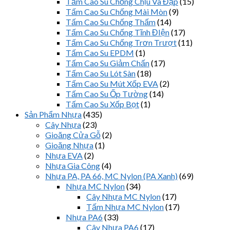
Tấm Cao Su Chống Chịu Va Đập
(15)
Tấm Cao Su Chống Mài Mòn
(9)
Tấm Cao Su Chống Thấm
(14)
Tấm Cao Su Chống Tĩnh ĐIện
(17)
Tấm Cao Su Chống Trơn Trượt
(11)
Tấm Cao Su EPDM
(1)
Tấm Cao Su Giảm Chấn
(17)
Tấm Cao Su Lót Sàn
(18)
Tấm Cao Su Mút Xốp EVA
(2)
Tấm Cao Su Ốp Tường
(14)
Tấm Cao Su Xốp Bọt
(1)
Sản Phẩm Nhựa
(435)
Cây Nhựa
(23)
Gioăng Cửa Gỗ
(2)
Gioăng Nhựa
(1)
Nhựa EVA
(2)
Nhựa Gia Công
(4)
Nhựa PA, PA 66, MC Nylon (PA Xanh)
(69)
Nhựa MC Nylon
(34)
Cây Nhựa MC Nylon
(17)
Tấm Nhựa MC Nylon
(17)
Nhựa PA6
(33)
Cây Nhựa PA6
(17)