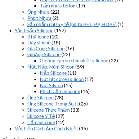
Tấm nhựa teflon
(17)
Ống Nhựa
(22)
Phớt Nhựa
(2)
Sản phẩm nhựa y tế (nhựa PET, PP, HDPE)
(1)
Sản Phẩm Silicone
(157)
Bi silicone
(10)
Dây silicon
(18)
Gia Công Silicone
(16)
Gioăng Silicone
(22)
Gioăng cao su chịu nhiệt silicone
(22)
Nút, Nắp, Núm Silicon
(59)
Nắp Silicone
(11)
Nút bịt có ren silicon
(17)
Nút Silicon
(15)
Phích Cắm Silicone
(16)
Ống Silicone
(28)
Ống Silicone Trong Suốt
(26)
Silicone Thực Phẩm
(33)
Silicone Y Tế
(27)
Tấm Silicone
(12)
Vật Liệu Cách Âm Cách Nhiệt
(15)