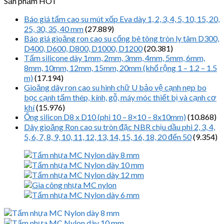
Sản phẩm HOT
Báo giá tấm cao su mút xốp Eva dày 1, 2, 3, 4, 5, 10, 15, 20,
25, 30, 35, 40 mm
(27.889)
Báo giá gioăng ron cao su cống bê tông tròn ly tâm D300,
D400, D600, D800, D1000, D1200
(20.381)
Tấm silicone dày 1mm, 2mm, 3mm, 4mm, 5mm, 6mm,
8mm, 10mm, 12mm, 15mm, 20mm (khổ rộng 1 – 1.2 – 1.5
m)
(17.194)
Gioăng dây ron cao su hình chữ U bảo vệ cạnh nẹp bo
bọc cạnh tấm thép, kính, gỗ, máy móc thiết bị và cạnh cơ
khí
(15.976)
Ống silicon D8 x D10 (phi 10 – 8×10 – 8x10mm)
(10.868)
Dây gioăng Ron cao su tròn đặc NBR chịu dầu phi 2, 3, 4,
5, 6, 7, 8, 9, 10, 11, 12, 13, 14, 15, 16, 18, 20 đến 50
(9.354)