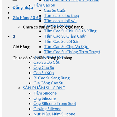
Tấm Cao Su
Đăng nhập
Cao Su Cuộn
Tấm cao su bố thép
Giỏ hàng /
0
₫
0
Tấm cao su bố vải
Cao Su Lót Sàn
Chưa có sản phẩm trong giỏ hàng.
Tấm Cao Su Chịu Dầu & Xăng
Tấm Cao Su Giảm Chấn
0
Tấm Cao Su Lót Sàn
Tấm Cao Su Chịu Va Đập
Giỏ hàng
Tấm Cao Su Chống Trơn Trượt
Bọc lô, rulô cao su
Chưa có sản phẩm trong giỏ hàng.
Cao Su Ốp Cột
Ống Cao Su
Cao Su Xốp
Bi Cao Su Sàng Rung
Gia Công Cao Su
SẢN PHẨM SILICONE
Tấm Silicone
Ống Silicone
Ống Silicone Trong Suốt
Gioăng Silicone
Nút, Nắp, Núm Silicone