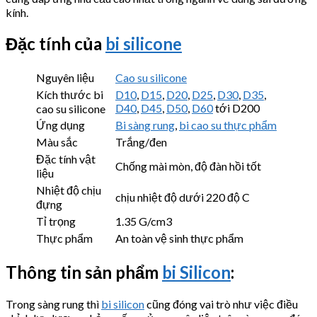
kính.
Đặc tính của
bi silicone
Nguyên liệu
Cao su silicone
Kích thước bi
D10
,
D15
,
D20
,
D25
,
D30
,
D35
,
D40
,
D45
,
D50
,
D60
tới D200
cao su silicone
Ứng dụng
Bi sàng rung
,
bi cao su thực phẩm
Màu sắc
Trắng/đen
Đặc tính vật
Chống mài mòn, độ đàn hồi tốt
liệu
Nhiệt độ chịu
chịu nhiệt độ dưới 220 độ C
đựng
Tỉ trọng
1.35 G/cm3
Thực phẩm
An toàn vệ sinh thực phẩm
Thông tin sản phẩm
bi Silicon
:
Trong sàng rung thì
bi silicon
cũng đóng vai trò như việc điều