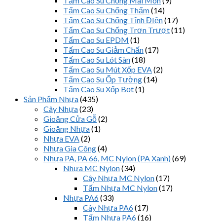
Tấm Cao Su Chống Mài Mòn
(9)
Tấm Cao Su Chống Thấm
(14)
Tấm Cao Su Chống Tĩnh ĐIện
(17)
Tấm Cao Su Chống Trơn Trượt
(11)
Tấm Cao Su EPDM
(1)
Tấm Cao Su Giảm Chấn
(17)
Tấm Cao Su Lót Sàn
(18)
Tấm Cao Su Mút Xốp EVA
(2)
Tấm Cao Su Ốp Tường
(14)
Tấm Cao Su Xốp Bọt
(1)
Sản Phẩm Nhựa
(435)
Cây Nhựa
(23)
Gioăng Cửa Gỗ
(2)
Gioăng Nhựa
(1)
Nhựa EVA
(2)
Nhựa Gia Công
(4)
Nhựa PA, PA 66, MC Nylon (PA Xanh)
(69)
Nhựa MC Nylon
(34)
Cây Nhựa MC Nylon
(17)
Tấm Nhựa MC Nylon
(17)
Nhựa PA6
(33)
Cây Nhựa PA6
(17)
Tấm Nhựa PA6
(16)