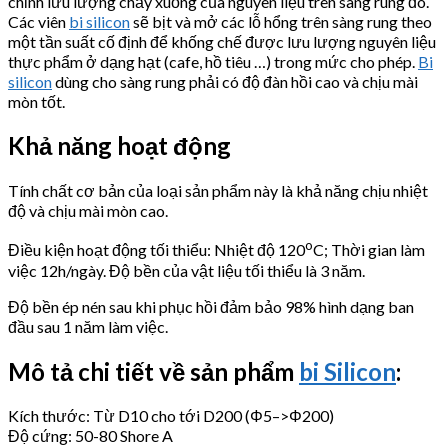
chỉnh lưu lượng chảy xuống của nguyên liệu trên sàng rung đó.
Các viên
bi silicon
sẽ bịt và mở các lỗ hổng trên sàng rung theo
một tần suất cố định để khống chế được lưu lượng nguyên liệu
thực phẩm ở dạng hạt (cafe, hồ tiêu …) trong mức cho phép.
Bi
silicon
dùng cho sàng rung phải có độ đàn hồi cao và chịu mài
mòn tốt.
Khả năng hoạt động
Tính chất cơ bản của loại sản phẩm này là khả năng chịu nhiệt
độ và chịu mài mòn cao.
o
Điều kiện hoạt động tối thiểu: Nhiệt độ 120
C; Thời gian làm
việc 12h/ngày. Độ bền của vật liệu tối thiểu là 3 năm.
Độ bền ép nén sau khi phục hồi đảm bảo 98% hình dạng ban
đầu sau 1 năm làm việc.
Mô tả chi tiết về sản phẩm
bi Silicon
:
Kích thước: Từ D10 cho tới D200 (Φ5–>Φ200)
Độ cứng: 50-80 Shore A