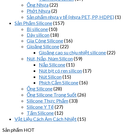
Ống Nhựa
(22)
Phớt Nhựa
(2)
Sản phẩm nhựa y tế (nhựa PET, PP, HDPE)
(1)
Sản Phẩm Silicone
(157)
Bi silicone
(10)
Dây silicon
(18)
Gia Công Silicone
(16)
Gioăng Silicone
(22)
Gioăng cao su chịu nhiệt silicone
(22)
Nút, Nắp, Núm Silicon
(59)
Nắp Silicone
(11)
Nút bịt có ren silicon
(17)
Nút Silicon
(15)
Phích Cắm Silicone
(16)
Ống Silicone
(28)
Ống Silicone Trong Suốt
(26)
Silicone Thực Phẩm
(33)
Silicone Y Tế
(27)
Tấm Silicone
(12)
Vật Liệu Cách Âm Cách Nhiệt
(15)
Sản phẩm HOT