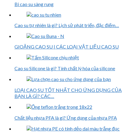
Bi cao su sàng rung
Cao su tự nhiên là gì? Lịch sử phát triển, đặc điểm…
GIOĂNG CAO SU | CÁC LOẠI VẬT LIỆU CAO SU
Cao su Silicone là gì? Tính chất lý hóa của silicone
LOẠI CAO SU TỐT NHẤT CHO ỨNG DỤNG CỦA
BẠN LÀ GÌ? CÁC…
Chất liệu nhựa PFA là gì? Ứng dụng của nhựa PFA