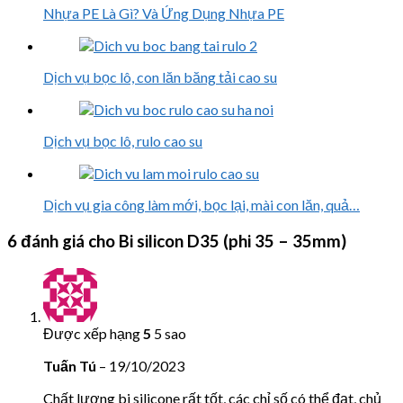
Nhựa PE Là Gì? Và Ứng Dụng Nhựa PE
Dịch vụ bọc lô, con lăn băng tải cao su
Dịch vụ bọc lô, rulo cao su
Dịch vụ gia công làm mới, bọc lại, mài con lăn, quả…
6 đánh giá cho
Bi silicon D35 (phi 35 – 35mm)
Được xếp hạng
5
5 sao
Tuấn Tú
–
19/10/2023
Chất lượng bi silicone rất tốt, các chỉ số có thể đạt, chủ