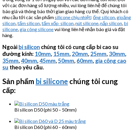
với các đơn hàng số lượng nhiều, vui lòng liên hệ để chúng tôi
báo giá và thông báo thời gian giao hàng cụ thể. Quý khách có
nhu cầu tới các sản phẩm
silicone chịu nhiệt
:
ống silicon
,
gioăng
silicon
,
tấm silicon
,
tấm xốp silicon
,
nút silicone
,
nắp silicon
,
bi
silicone
,
gia công silicone
vui lòng liên hệ nhận báo giá và đặt
hàng.
Ngoài
bi silicon
chúng tôi có cung cấp bi cao su
đường kính:
10mm
,
15mm
,
20mm
,
25mm
,
30mm
,
35mm
,
40mm
,
45mm
,
50mm
,
60mm
,
gia công cao
su
theo yêu cầu.
Sản phẩm
bi silicone
chúng tôi cung
cấp:
Bi silicon D50 (phi 50 – 50mm)
Bi silicon D60 (phi 60 – 60mm)