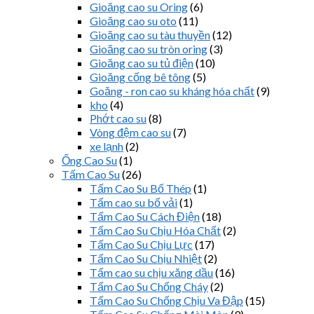
Gioăng cao su Oring
(6)
Gioăng cao su oto
(11)
Gioăng cao su tàu thuyền
(12)
Gioăng cao su tròn oring
(3)
Gioăng cao su tủ điện
(10)
Gioăng cống bê tông
(5)
Goăng - ron cao su kháng hóa chất
(9)
kho
(4)
Phớt cao su
(8)
Vòng đệm cao su
(7)
xe lạnh
(2)
Ống Cao Su
(1)
Tấm Cao Su
(26)
Tấm Cao Su Bố Thép
(1)
Tấm cao su bố vải
(1)
Tấm Cao Su Cách Điện
(18)
Tấm Cao Su Chịu Hóa Chất
(2)
Tấm Cao Su Chịu Lực
(17)
Tấm Cao Su Chịu Nhiệt
(2)
Tấm cao su chịu xăng dầu
(16)
Tấm Cao Su Chống Cháy
(2)
Tấm Cao Su Chống Chịu Va Đập
(15)