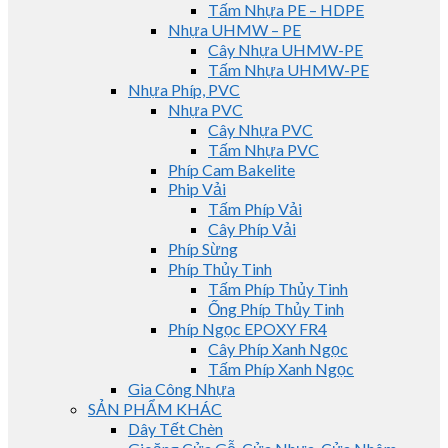
Tấm Nhựa PE – HDPE
Nhựa UHMW – PE
Cây Nhựa UHMW-PE
Tấm Nhựa UHMW-PE
Nhựa Phíp, PVC
Nhựa PVC
Cây Nhựa PVC
Tấm Nhựa PVC
Phíp Cam Bakelite
Phip Vải
Tấm Phíp Vải
Cây Phíp Vải
Phíp Sừng
Phíp Thủy Tinh
Tấm Phíp Thủy Tinh
Ống Phíp Thủy Tinh
Phíp Ngọc EPOXY FR4
Cây Phíp Xanh Ngọc
Tấm Phíp Xanh Ngọc
Gia Công Nhựa
SẢN PHẨM KHÁC
Dây Tết Chèn