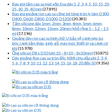
Báo giá tấm cao su mút xốp Eva dày 1, 2, 3, 4, 5, 10, 15, 20,
25, 30, 35, 40 mm
(27.891)
Báo giá gioăng ron cao su cống bê tông tròn ly tâm D300,
D400, D600, D800, D1000, D1200
(20.381)
Tấm silicone dày 1mm, 2mm, 3mm, 4mm, 5mm, 6mm,
8mm, 10mm, 12mm, 15mm, 20mm (khổ rộng 1 – 1.2 – 1.5
m)
(17.196)
Gioăng dây ron cao su hình chữ U bảo vệ cạnh nẹp bo
bọc cạnh tấm thép, kính, gỗ, máy móc thiết bị và cạnh cơ
khí
(15.978)
Ống silicon D8 x D10 (phi 10 – 8×10 – 8x10mm)
(10.871)
Dây gioăng Ron cao su tròn đặc NBR chịu dầu phi 2, 3, 4,
5, 6, 7, 8, 9, 10, 11, 12, 13, 14, 15, 16, 18, 20 đến 50
(9.356)