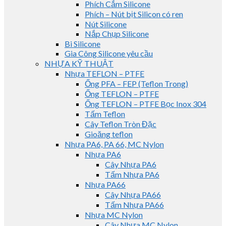
Phích Cắm Silicone
Phích – Nút bịt Silicon có ren
Nút Silicone
Nắp Chụp Silicone
Bi Silicone
Gia Công Silicone yêu cầu
NHỰA KỸ THUẬT
Nhựa TEFLON – PTFE
Ống PFA – FEP (Teflon Trong)
Ống TEFLON – PTFE
Ống TEFLON – PTFE Bọc Inox 304
Tấm Teflon
Cây Teflon Tròn Đặc
Gioăng teflon
Nhựa PA6, PA 66, MC Nylon
Nhựa PA6
Cây Nhựa PA6
Tấm Nhựa PA6
Nhựa PA66
Cây Nhựa PA66
Tấm Nhựa PA66
Nhựa MC Nylon
Cây Nhựa MC Nylon