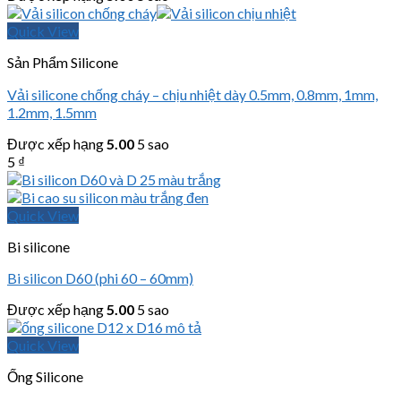
Quick View
Sản Phẩm Silicone
Vải silicone chống cháy – chịu nhiệt dày 0.5mm, 0.8mm, 1mm,
1.2mm, 1.5mm
Được xếp hạng
5.00
5 sao
5
₫
Quick View
Bi silicone
Bi silicon D60 (phi 60 – 60mm)
Được xếp hạng
5.00
5 sao
Quick View
Ống Silicone