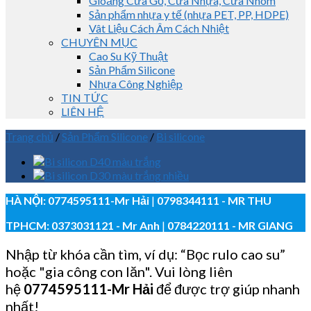
Gioăng Cửa Gỗ, Cửa Nhựa, Cửa Nhôm
Sản phẩm nhựa y tế (nhựa PET, PP, HDPE)
Vât Liệu Cách Âm Cách Nhiệt
CHUYÊN MỤC
Cao Su Kỹ Thuật
Sản Phẩm Silicone
Nhựa Công Nghiệp
TIN TỨC
LIÊN HỆ
Trang chủ
/
Sản Phẩm Silicone
/
Bi silicone
HÀ NỘI:
0774595111
-Mr Hải
|
0798344111 - MR THU
TPHCM:
0373031121
- Mr Anh
|
0784220111 - MR GIANG
Nhập từ khóa cần tìm, ví dụ: “Bọc rulo cao su”
hoặc "gia công con lăn". Vui lòng liên
hệ
0774595111
-Mr Hải
để được trợ giúp nhanh
nhất!