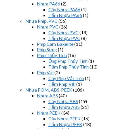
Nhựa PA66
(2)
Cây Nhựa PA66
(1)
Tấm Nhựa PA66
(1)
Nhựa Phíp, PVC
(56)
Nhựa PVC
(26)
Cây Nhựa PVC
(18)
Tấm Nhựa PVC
(8)
Phíp Cam Bakelite
(11)
Phíp Sừng
(1)
Phíp Thủy Tinh
(16)
Ống Phíp Thủy Tinh
(1)
Tấm Phíp Thủy Tinh
(13)
Phíp Vải
(2)
Cây Phíp Vải Tròn
(1)
Tấm Phíp Vải
(1)
Nhựa POM, ABS, PEEK
(106)
Nhựa ABS
(40)
Cây Nhựa ABS
(19)
Tấm Nhựa ABS
(21)
Nhựa PEEK
(34)
Cây Nhựa PEEK
(16)
Tấm Nhựa PEEK
(18)