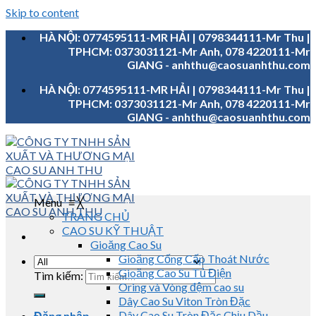
Skip to content
HÀ NỘI: 0774595111-MR HẢI | 0798344111-Mr Thu |
TPHCM: 0373031121-Mr Anh, 078 4220111-Mr
GIANG - anhthu@caosuanhthu.com
HÀ NỘI: 0774595111-MR HẢI | 0798344111-Mr Thu |
TPHCM: 0373031121-Mr Anh, 078 4220111-Mr
GIANG - anhthu@caosuanhthu.com
Menu
≡
╳
TRANG CHỦ
CAO SU KỸ THUẬT
Gioăng Cao Su
Gioăng Cống Cấp Thoát Nước
Gioăng Cao Su Tủ Điện
Tìm kiếm:
Oring và Vòng đệm cao su
Dây Cao Su Viton Tròn Đặc
Dây Cao Su Tròn Đặc Chịu Dầu
Đăng nhập