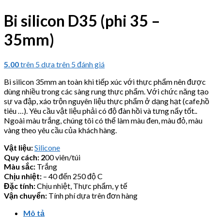
Bi silicon D35 (phi 35 –
35mm)
5.00
trên 5 dựa trên
5
đánh giá
Bi silicon 35mm an toàn khi tiếp xúc với thực phẩm nên được
dùng nhiều trong các sàng rung thực phẩm. Với chức năng tạo
sự va đập, xáo trộn nguyên liệu thực phẩm ở dạng hạt (cafe,hồ
tiêu …). Yêu cầu vật liệu phải có độ đàn hồi và tưng nẩy tốt..
Ngoài màu trắng, chúng tôi có thể làm màu đen, màu đỏ, màu
vàng theo yêu cầu của khách hàng.
Vật liệu:
Silicone
Quy cách: 2
00 viên/túi
Màu sắc:
Trắng
Chịu nhiệt:
– 40 đến 250 độ C
Đặc tính:
Chịu nhiệt, Thực phẩm, y tế
Vận chuyển:
Tính phí dựa trên đơn hàng
Mô tả