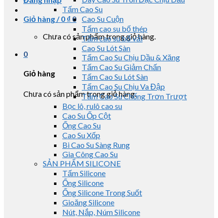
Tấm Cao Su
Giỏ hàng /
0
₫
0
Cao Su Cuộn
Tấm cao su bố thép
Chưa có sản phẩm trong giỏ hàng.
Tấm cao su bố vải
Cao Su Lót Sàn
0
Tấm Cao Su Chịu Dầu & Xăng
Tấm Cao Su Giảm Chấn
Giỏ hàng
Tấm Cao Su Lót Sàn
Tấm Cao Su Chịu Va Đập
Chưa có sản phẩm trong giỏ hàng.
Tấm Cao Su Chống Trơn Trượt
Bọc lô, rulô cao su
Cao Su Ốp Cột
Ống Cao Su
Cao Su Xốp
Bi Cao Su Sàng Rung
Gia Công Cao Su
SẢN PHẨM SILICONE
Tấm Silicone
Ống Silicone
Ống Silicone Trong Suốt
Gioăng Silicone
Nút, Nắp, Núm Silicone