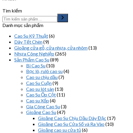
Tìm kiếm
Danh mục sản phẩm
Cao Su Kỹ Thuật
(6)
Dây Tết Chèn
(9)
Gioăng cửa gỗ, cửa nhựa, cửa nhôm
(13)
Nhựa Công Nghiệp
(265)
Sản Phẩm Cao Su
(89)
Bi Cao Su
(10)
Bọc lô, rulô cao su
(4)
Cao su chịu dầu
(7)
Cao Su Cuộn
(9)
Cao su lót sàn
(13)
Cao Su Ốp Cột
(11)
Cao su Xốp
(4)
Gia Công Cao Su
(3)
Gioăng Cao Su
(47)
Gioăng Cao Su Chịu Dầu Dây Đặc
(17)
Gioăng Cao Su Cửa Sổ và Ra Vào
(10)
Gioăng cao su cửa tủ
(6)