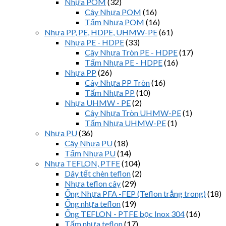
Nhựa POM
(32)
Cây Nhựa POM
(16)
Tấm Nhựa POM
(16)
Nhựa PP, PE, HDPE, UHMW-PE
(61)
Nhựa PE - HDPE
(33)
Cây Nhựa Tròn PE - HDPE
(17)
Tấm Nhựa PE - HDPE
(16)
Nhựa PP
(26)
Cây Nhựa PP Tròn
(16)
Tấm Nhựa PP
(10)
Nhựa UHMW - PE
(2)
Cây Nhựa Tròn UHMW-PE
(1)
Tấm Nhựa UHMW-PE
(1)
Nhựa PU
(36)
Cây Nhựa PU
(18)
Tấm Nhựa PU
(14)
Nhựa TEFLON, PTFE
(104)
Dây tết chèn teflon
(2)
Nhựa teflon cây
(29)
Ống Nhựa PFA -FEP (Teflon trắng trong)
(18)
Ống nhựa teflon
(19)
Ống TEFLON - PTFE bọc Inox 304
(16)
Tấm nhựa teflon
(17)