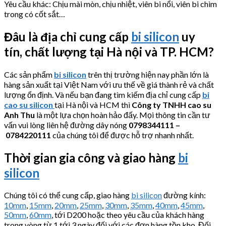
Yêu cầu khác: Chịu mài mòn, chịu nhiệt, viên bi nổi, viên bi chìm
trong có cốt sắt…
Đâu là địa chỉ cung cấp
bi silicon
uy
tín,
chất lượng tại Hà nội và TP. HCM?
Các sản phẩm
bi silicon
trên thị trường hiện nay phần lớn là
hàng sản xuất tại Việt Nam với ưu thế về giá thành rẻ và chất
lượng ổn định. Và nếu bạn đang tìm kiếm địa chỉ cung cấp
bi
cao su silicon
tại Hà nội và HCM thì
Công ty TNHH cao su
Anh Thu
là một lựa chọn hoàn hảo đấy. Mọi thông tin cần tư
vấn vui lòng liên hệ đường dây nóng
0798344111 –
0784220111
của chúng tôi để được hỗ trợ nhanh nhất.
Thời gian gia công và giao hàng
bi
silicon
Chúng tôi có thể cung cấp, giao hàng
bi silicon
đường kính:
10mm
,
15mm
,
20mm
,
25mm
,
30mm
,
35mm
,
40mm
,
45mm
,
50mm
,
60mm
, tới D200 hoặc theo yêu cầu của khách hàng
trong vòng từ 1 tới 3 ngày đối với các đơn hàng tồn kho. Đối