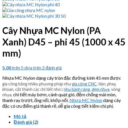
Cây Nhựa MC Nylon (PA
Xanh) D45 – phi 45 (1000 x 45
mm)
5.00
trên 5 dựa trên
2
đánh giá
Nhựa MC Nylon dạng cây tròn đặc đường kính 45 mm được
gia công bằng nhiều phương pháp như
gia công CNC
, tiện, phay,
:
khoan, cắt thành các chi tiết nhỏ:
như bánh răng
,
đệm nhựa,
vòng
chi tiết máy bơm, cánh quạt gió, đệm chống mài mòn,
nhựa,
thanh ray trượt, ống nối, khớp nối.
Nhựa MC Nylon
dạng cây
đặc có ưu điểm giá thành rẻ, dễ gia công tiết kiệm chi phí.
Mô tả
Đánh giá (2)