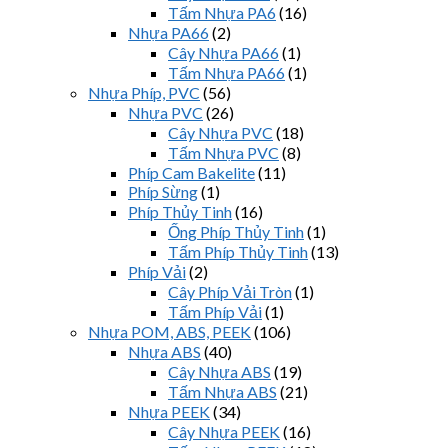
Tấm Nhựa PA6
(16)
Nhựa PA66
(2)
Cây Nhựa PA66
(1)
Tấm Nhựa PA66
(1)
Nhựa Phíp, PVC
(56)
Nhựa PVC
(26)
Cây Nhựa PVC
(18)
Tấm Nhựa PVC
(8)
Phíp Cam Bakelite
(11)
Phíp Sừng
(1)
Phíp Thủy Tinh
(16)
Ống Phíp Thủy Tinh
(1)
Tấm Phíp Thủy Tinh
(13)
Phíp Vải
(2)
Cây Phíp Vải Tròn
(1)
Tấm Phíp Vải
(1)
Nhựa POM, ABS, PEEK
(106)
Nhựa ABS
(40)
Cây Nhựa ABS
(19)
Tấm Nhựa ABS
(21)
Nhựa PEEK
(34)
Cây Nhựa PEEK
(16)