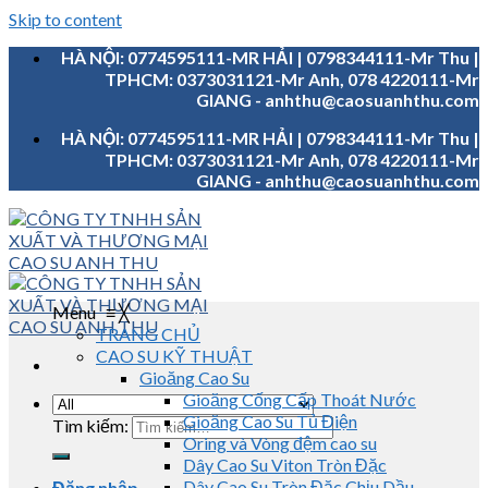
Skip to content
HÀ NỘI: 0774595111-MR HẢI | 0798344111-Mr Thu |
TPHCM: 0373031121-Mr Anh, 078 4220111-Mr
GIANG - anhthu@caosuanhthu.com
HÀ NỘI: 0774595111-MR HẢI | 0798344111-Mr Thu |
TPHCM: 0373031121-Mr Anh, 078 4220111-Mr
GIANG - anhthu@caosuanhthu.com
Menu
≡
╳
TRANG CHỦ
CAO SU KỸ THUẬT
Gioăng Cao Su
Gioăng Cống Cấp Thoát Nước
Gioăng Cao Su Tủ Điện
Tìm kiếm:
Oring và Vòng đệm cao su
Dây Cao Su Viton Tròn Đặc
Dây Cao Su Tròn Đặc Chịu Dầu
Đăng nhập