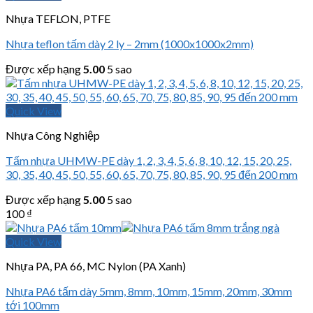
Nhựa TEFLON, PTFE
Nhựa teflon tấm dày 2 ly – 2mm (1000x1000x2mm)
Được xếp hạng
5.00
5 sao
Quick View
Nhựa Công Nghiệp
Tấm nhựa UHMW-PE dày 1, 2, 3, 4, 5, 6, 8, 10, 12, 15, 20, 25,
30, 35, 40, 45, 50, 55, 60, 65, 70, 75, 80, 85, 90, 95 đến 200 mm
Được xếp hạng
5.00
5 sao
100
₫
Quick View
Nhựa PA, PA 66, MC Nylon (PA Xanh)
Nhựa PA6 tấm dày 5mm, 8mm, 10mm, 15mm, 20mm, 30mm
tới 100mm