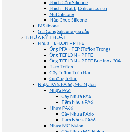
Phích Cắm Silicone
Phích – Nút bịt Silicon có ren
Nút Silicone
Nắp Chụp Silicone
Bi Silicone
Gia Công Silicone yêu cầu
NHỰA KỸ THUẬT
Nhựa TEFLON – PTFE
Ống PFA – FEP (Teflon Trong)
Ống TEFLON – PTFE
Ống TEFLON – PTFE Bọc Inox 304
Tấm Teflon
Cây Teflon Tròn Đặc
Gioăng teflon
Nhựa PA6, PA 66, MC Nylon
Nhựa PA6
Cây Nhựa PA6
Tấm Nhựa PA6
Nhựa PA66
Cây Nhựa PA66
Tấm Nhựa PA66
Nhựa MC Nylon
Cây Nhựa MC Nylon