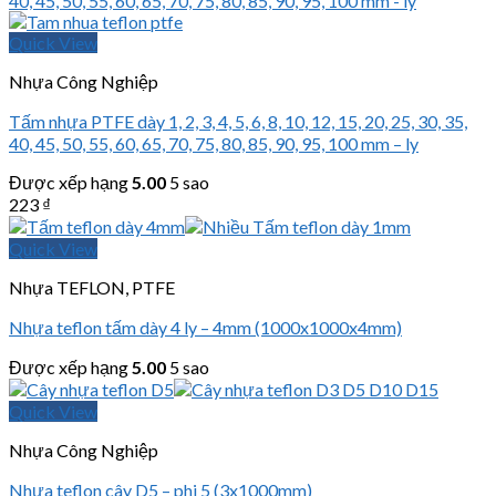
Quick View
Nhựa Công Nghiệp
Tấm nhựa PTFE dày 1, 2, 3, 4, 5, 6, 8, 10, 12, 15, 20, 25, 30, 35,
40, 45, 50, 55, 60, 65, 70, 75, 80, 85, 90, 95, 100 mm – ly
Được xếp hạng
5.00
5 sao
223
₫
Quick View
Nhựa TEFLON, PTFE
Nhựa teflon tấm dày 4 ly – 4mm (1000x1000x4mm)
Được xếp hạng
5.00
5 sao
Quick View
Nhựa Công Nghiệp
Nhựa teflon cây D5 – phi 5 (3x1000mm)