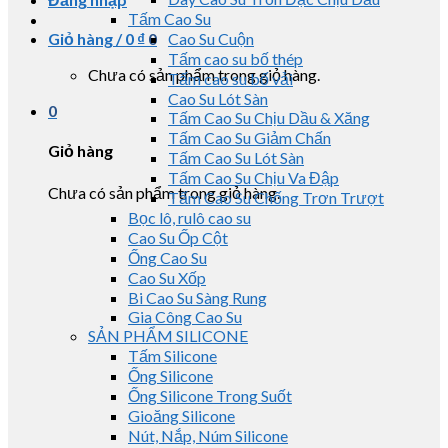
Tấm Cao Su
Giỏ hàng /
0
₫
0
Cao Su Cuộn
Tấm cao su bố thép
Chưa có sản phẩm trong giỏ hàng.
Tấm cao su bố vải
Cao Su Lót Sàn
0
Tấm Cao Su Chịu Dầu & Xăng
Tấm Cao Su Giảm Chấn
Giỏ hàng
Tấm Cao Su Lót Sàn
Tấm Cao Su Chịu Va Đập
Chưa có sản phẩm trong giỏ hàng.
Tấm Cao Su Chống Trơn Trượt
Bọc lô, rulô cao su
Cao Su Ốp Cột
Ống Cao Su
Cao Su Xốp
Bi Cao Su Sàng Rung
Gia Công Cao Su
SẢN PHẨM SILICONE
Tấm Silicone
Ống Silicone
Ống Silicone Trong Suốt
Gioăng Silicone
Nút, Nắp, Núm Silicone