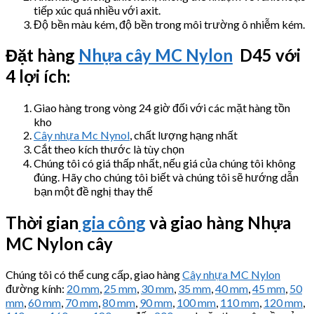
tiếp xúc quá nhiều với axit.
Độ bền màu kém, độ bền trong môi trường ô nhiễm kém.
Đặt hàng
Nhựa cây MC Nylon
D45 với
4 lợi ích:
Giao hàng trong vòng 24 giờ đối với các mặt hàng tồn
kho
Cây nhựa Mc Nynol
, chất lượng hạng nhất
Cắt theo kích thước là tùy chọn
Chúng tôi có giá thấp nhất, nếu giá của chúng tôi không
đúng. Hãy cho chúng tôi biết và chúng tôi sẽ hướng dẫn
bạn một đề nghị thay thế
Thời gian
gia công
và giao hàng Nhựa
MC Nylon cây
Chúng tôi có thể cung cấp, giao hàng
Cây nhựa MC Nylon
đường kính:
20 mm
,
25 mm
,
30 mm
,
35 mm
,
40 mm
,
45 mm
,
50
mm
,
60 mm
,
70 mm
,
80 mm
,
90 mm
,
100 mm
,
110 mm
,
120 mm
,