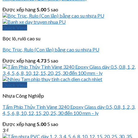
Được xếp hạng
5.00
5 sao
Quick View
Bọc lô, rulô cao su
Bọc Trục, Rulo (Con lăn) bằng cao su nhựa PU
Được xếp hạng
4.73
5 sao
Quick View
Nhựa Công Nghiệp
Tấm Phíp Thủy Tinh Vàng 3240 Epoxy Glass dày 0.5, 0.8, 1, 2, 3,
4, 5, 6, 8, 10, 12, 15, 20, 25, 30 đến 100 mm – ly
Được xếp hạng
5.00
5 sao
3
₫