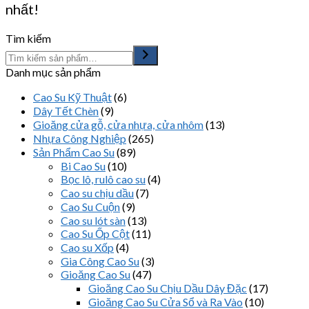
nhất!
Tìm kiếm
Danh mục sản phẩm
Cao Su Kỹ Thuật
(6)
Dây Tết Chèn
(9)
Gioăng cửa gỗ, cửa nhựa, cửa nhôm
(13)
Nhựa Công Nghiệp
(265)
Sản Phẩm Cao Su
(89)
Bi Cao Su
(10)
Bọc lô, rulô cao su
(4)
Cao su chịu dầu
(7)
Cao Su Cuộn
(9)
Cao su lót sàn
(13)
Cao Su Ốp Cột
(11)
Cao su Xốp
(4)
Gia Công Cao Su
(3)
Gioăng Cao Su
(47)
Gioăng Cao Su Chịu Dầu Dây Đặc
(17)
Gioăng Cao Su Cửa Sổ và Ra Vào
(10)