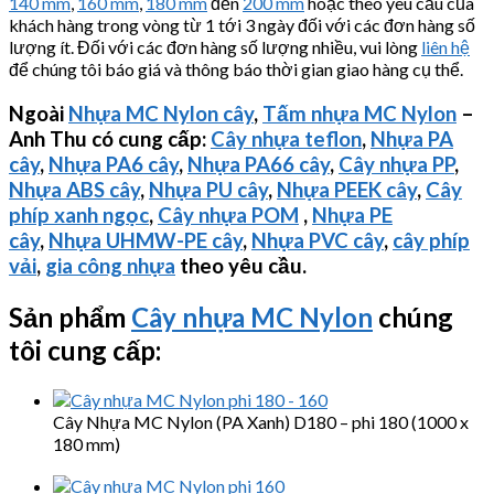
140 mm
,
160 mm
,
180 mm
đến
200 mm
hoặc theo yêu cầu của
khách hàng trong vòng từ 1 tới 3 ngày đối với các đơn hàng số
lượng ít. Đối với các đơn hàng số lượng nhiều, vui lòng
liên hệ
để chúng tôi báo giá và thông báo thời gian giao hàng cụ thể.
Ngoài
Nhựa MC Nylon cây
,
Tấm nhựa MC Nylon
–
Anh Thu có cung cấp:
Cây nhựa teflon
,
Nhựa PA
cây
,
Nhựa PA6 cây
,
Nhựa PA66 cây
,
Cây nhựa PP
,
Nhựa ABS cây
,
Nhựa PU cây
,
Nhựa PEEK cây
,
Cây
phíp xanh ngọc
,
Cây nhựa POM
,
Nhựa PE
cây
,
Nhựa
UHMW-PE
cây
,
Nhựa PVC cây
,
cây phíp
vải
,
gia công nhựa
theo yêu cầu.
Sản phẩm
Cây nhựa MC Nylon
chúng
tôi cung cấp:
Cây Nhựa MC Nylon (PA Xanh) D180 – phi 180 (1000 x
180 mm)