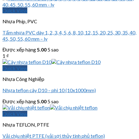
Quick View
Nhựa Phíp, PVC
Tấm nhựa PVC dày 1, 2, 3, 4, 5, 6, 8, 10, 12, 15, 20, 25, 30, 35, 40,
45, 50, 55, 60 mm – ly
Được xếp hạng
5.00
5 sao
1
₫
Quick View
Nhựa Công Nghiệp
Nhựa teflon cây D10 – phi 10 (10x1000mm)
Được xếp hạng
5.00
5 sao
Quick View
Nhựa TEFLON, PTFE
Vải chịu nhiệt PTFE (vải sợi thủy tinh phủ teflon)