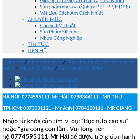
Gioăng Cửa Gỗ, Cửa Nhựa, Cửa Nhôm
Sản phẩm nhựa y tế (nhựa PET, PP, HDPE)
Vât Liệu Cách Âm Cách Nhiệt
CHUYÊN MỤC
Cao Su Kỹ Thuật
Sản Phẩm Silicone
Nhựa Công Nghiệp
TIN TỨC
LIÊN HỆ
Trang chủ
/
Sản Phẩm Nhựa
/
Nhựa PA, PA 66, MC Nylon (PA
Xanh)
/
Nhựa MC Nylon
/
Cây Nhựa MC Nylon
HÀ NỘI:
0774595111
-Mr Hải
|
0798344111 - MR THU
TPHCM:
0373031121
- Mr Anh
|
0784220111 - MR GIANG
Nhập từ khóa cần tìm, ví dụ: “Bọc rulo cao su”
hoặc "gia công con lăn". Vui lòng liên
hệ
0774595111
-Mr Hải
để được trợ giúp nhanh