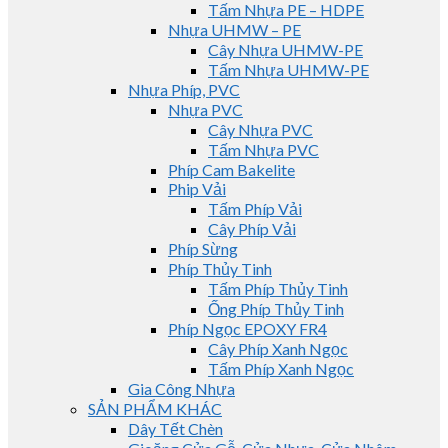
Tấm Nhựa PE – HDPE
Nhựa UHMW – PE
Cây Nhựa UHMW-PE
Tấm Nhựa UHMW-PE
Nhựa Phíp, PVC
Nhựa PVC
Cây Nhựa PVC
Tấm Nhựa PVC
Phíp Cam Bakelite
Phip Vải
Tấm Phíp Vải
Cây Phíp Vải
Phíp Sừng
Phíp Thủy Tinh
Tấm Phíp Thủy Tinh
Ống Phíp Thủy Tinh
Phíp Ngọc EPOXY FR4
Cây Phíp Xanh Ngọc
Tấm Phíp Xanh Ngọc
Gia Công Nhựa
SẢN PHẨM KHÁC
Dây Tết Chèn