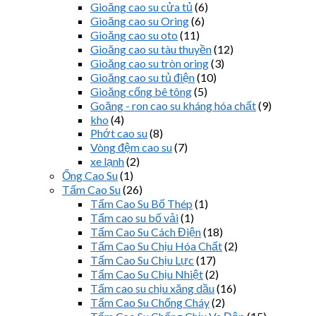
Gioăng cao su cửa tủ
(6)
Gioăng cao su Oring
(6)
Gioăng cao su oto
(11)
Gioăng cao su tàu thuyền
(12)
Gioăng cao su tròn oring
(3)
Gioăng cao su tủ điện
(10)
Gioăng cống bê tông
(5)
Goăng - ron cao su kháng hóa chất
(9)
kho
(4)
Phớt cao su
(8)
Vòng đệm cao su
(7)
xe lạnh
(2)
Ống Cao Su
(1)
Tấm Cao Su
(26)
Tấm Cao Su Bố Thép
(1)
Tấm cao su bố vải
(1)
Tấm Cao Su Cách Điện
(18)
Tấm Cao Su Chịu Hóa Chất
(2)
Tấm Cao Su Chịu Lực
(17)
Tấm Cao Su Chịu Nhiệt
(2)
Tấm cao su chịu xăng dầu
(16)
Tấm Cao Su Chống Cháy
(2)