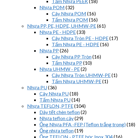
Tấm Nhựa PEEK
(18)
Nhựa POM
(32)
Cây Nhựa POM
(16)
Tấm Nhựa POM
(16)
Nhựa PP, PE, HDPE, UHMW-PE
(61)
Nhựa PE - HDPE
(33)
Cây Nhựa Tròn PE - HDPE
(17)
Tấm Nhựa PE - HDPE
(16)
Nhựa PP
(26)
Cây Nhựa PP Tròn
(16)
Tấm Nhựa PP
(10)
Nhựa UHMW - PE
(2)
Cây Nhựa Tròn UHMW-PE
(1)
Tấm Nhựa UHMW-PE
(1)
Nhựa PU
(36)
Cây Nhựa PU
(18)
Tấm Nhựa PU
(14)
Nhựa TEFLON, PTFE
(104)
Dây tết chèn teflon
(2)
Nhựa teflon cây
(29)
Ống Nhựa PFA -FEP (Teflon trắng trong)
(18)
Ống nhựa teflon
(19)
Ống TEFLON - PTFE bọc Inox 304
(16)