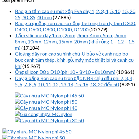
Báo giá tấm cao su mút xốp Eva dày 1, 2, 3, 4, 5, 10, 15, 20,
25, 30, 35, 40 mm
(27.885)
Báo giá gioăng ron cao su cống bê tông tròn ly tâm D300,
D400, D600, D800, D1000, D1200
(20.379)
Tấm silicone dày 1mm, 2mm, 3mm, 4mm, 5mm, 6mm,
8mm, 10mm, 12mm, 15mm, 20mm (khổ rộng 1 – 1.2 – 1.5
m)
(17.184)
Gioăng dây ron cao su hình chữ U bảo vệ cạnh nẹp bo
bọc cạnh tấm thép, kính, gỗ, máy móc thiết bị và cạnh cơ
khí
(15.967)
Ống silicon D8 x D10 (phi 10 – 8×10 – 8x10mm)
(10.861)
Dây gioăng Ron cao su tròn đặc NBR chịu dầu phi 2, 3, 4,
5, 6, 7, 8, 9, 10, 11, 12, 13, 14, 15, 16, 18, 20 đến 50
(9.351)