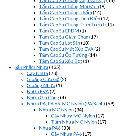
Tấm Cao Su Chống Chịu Va Đập
(15)
Tấm Cao Su Chống Mài Mòn
(9)
Tấm Cao Su Chống Thấm
(14)
Tấm Cao Su Chống Tĩnh ĐIện
(17)
Tấm Cao Su Chống Trơn Trượt
(11)
Tấm Cao Su EPDM
(1)
Tấm Cao Su Giảm Chấn
(17)
Tấm Cao Su Lót Sàn
(18)
Tấm Cao Su Mút Xốp EVA
(2)
Tấm Cao Su Ốp Tường
(14)
Tấm Cao Su Xốp Bọt
(1)
Sản Phẩm Nhựa
(435)
Cây Nhựa
(23)
Gioăng Cửa Gỗ
(2)
Gioăng Nhựa
(1)
Nhựa EVA
(2)
Nhựa Gia Công
(4)
Nhựa PA, PA 66, MC Nylon (PA Xanh)
(69)
Nhựa MC Nylon
(34)
Cây Nhựa MC Nylon
(17)
Tấm Nhựa MC Nylon
(17)
Nhựa PA6
(33)
Cây Nhựa PA6
(17)