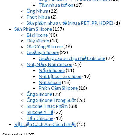
Tấm nhựa teflon
(17)
Ống Nhựa
(22)
Phớt Nhựa
(2)
Sản phẩm nhựa y tế (nhựa PET, PP, HDPE)
(1)
Sản Phẩm Silicone
(157)
Bi silicone
(10)
Dây silicon
(18)
Gia Công Silicone
(16)
Gioăng Silicone
(22)
Gioăng cao su chịu nhiệt silicone
(22)
Nút, Nắp, Núm Silicon
(59)
Nắp Silicone
(11)
Nút bịt có ren silicon
(17)
Nút Silicon
(15)
Phích Cắm Silicone
(16)
Ống Silicone
(28)
Ống Silicone Trong Suốt
(26)
Silicone Thực Phẩm
(33)
Silicone Y Tế
(27)
Tấm Silicone
(12)
Vật Liệu Cách Âm Cách Nhiệt
(15)
Sản phẩm HOT