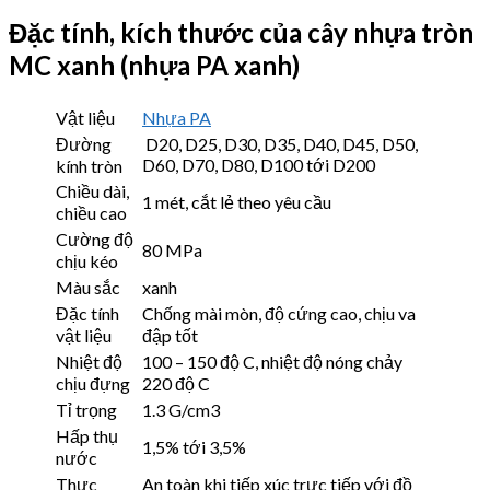
Đặc tính, kích thước của cây nhựa tròn
MC xanh (nhựa PA xanh)
Vật liệu
Nhựa PA
Đường
D20, D25, D30, D35, D40, D45, D50,
D60, D70, D80, D100 tới D200
kính tròn
Chiều dài,
1 mét, cắt lẻ theo yêu cầu
chiều cao
Cường độ
80 MPa
chịu kéo
Màu sắc
xanh
Đặc tính
Chống mài mòn, độ cứng cao, chịu va
vật liệu
đập tốt
Nhiệt độ
100 – 150 độ C, nhiệt độ nóng chảy
chịu đựng
220 độ C
Tỉ trọng
1.3 G/cm3
Hấp thụ
1,5% tới 3,5%
nước
Thực
An toàn khi tiếp xúc trực tiếp với đồ