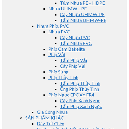
Tấm Nhựa PE – HDPE
Nhựa UHMW – PE
Cây Nhựa UHMW-PE
Tấm Nhựa UHMW-PE
Nhựa Phíp, PVC
Nhựa PVC
Cây Nhựa PVC
Tấm Nhựa PVC
Phíp Cam Bakelite
Phip Vải
Tấm Phíp Vải
Cây Phíp Vải
Phíp Sừng
Phíp Thủy Tinh
Tấm Phíp Thủy Tinh
Ống Phíp Thủy Tinh
Phíp Ngọc EPOXY FR4
Cây Phíp Xanh Ngọc
Tấm Phíp Xanh Ngọc
Gia Công Nhựa
SẢN PHẨM KHÁC
Dây Tết Chèn