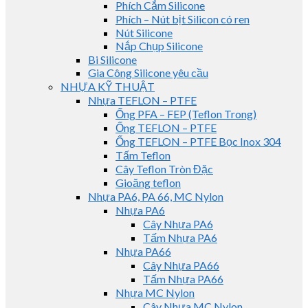
Phích Cắm Silicone
Phích – Nút bịt Silicon có ren
Nút Silicone
Nắp Chụp Silicone
Bi Silicone
Gia Công Silicone yêu cầu
NHỰA KỸ THUẬT
Nhựa TEFLON – PTFE
Ống PFA – FEP (Teflon Trong)
Ống TEFLON – PTFE
Ống TEFLON – PTFE Bọc Inox 304
Tấm Teflon
Cây Teflon Tròn Đặc
Gioăng teflon
Nhựa PA6, PA 66, MC Nylon
Nhựa PA6
Cây Nhựa PA6
Tấm Nhựa PA6
Nhựa PA66
Cây Nhựa PA66
Tấm Nhựa PA66
Nhựa MC Nylon
Cây Nhựa MC Nylon