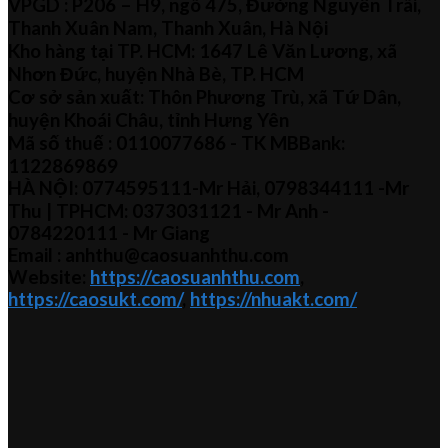
VPGD : P206 – H9, ngõ 475, Đường Nguyễn Trãi,
Thanh Xuân Nam, Thanh Xuân, Hà Nội
Kho hàng tại TP. HCM: 1647 Lê Văn Lương, xã
Nhơn Đức, huyện Nhà Bè, TP. HCM
Cơ sở sản xuất: Thôn Phương Trù, xã Tứ Dân,
huyện Khoái Châu, tỉnh Hưng Yên
Mã số thuế :
0110077686
- TK MBBank:
1122869869
HÀ NỘI:
0774595111
-Mr Hải
,
0798344111 -Mr
Thu
| TPHCM:
0373031121
- Mr Anh -
0784220111 - Mr
Giang
Email : anhthu@caosuanhthu.com
Website:
https://caosuanhthu.com
,
https://caosukt.com/
,
https://nhuakt.com/