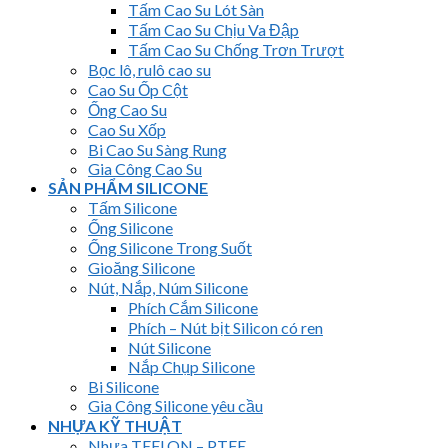
Tấm Cao Su Lót Sàn
Tấm Cao Su Chịu Va Đập
Tấm Cao Su Chống Trơn Trượt
Bọc lô, rulô cao su
Cao Su Ốp Cột
Ống Cao Su
Cao Su Xốp
Bi Cao Su Sàng Rung
Gia Công Cao Su
SẢN PHẨM SILICONE
Tấm Silicone
Ống Silicone
Ống Silicone Trong Suốt
Gioăng Silicone
Nút, Nắp, Núm Silicone
Phích Cắm Silicone
Phích – Nút bịt Silicon có ren
Nút Silicone
Nắp Chụp Silicone
Bi Silicone
Gia Công Silicone yêu cầu
NHỰA KỸ THUẬT
Nhựa TEFLON – PTFE