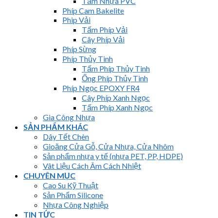
Tấm Nhựa PVC
Phíp Cam Bakelite
Phip Vải
Tấm Phíp Vải
Cây Phíp Vải
Phíp Sừng
Phíp Thủy Tinh
Tấm Phíp Thủy Tinh
Ống Phíp Thủy Tinh
Phíp Ngọc EPOXY FR4
Cây Phíp Xanh Ngọc
Tấm Phíp Xanh Ngọc
Gia Công Nhựa
SẢN PHẨM KHÁC
Dây Tết Chèn
Gioăng Cửa Gỗ, Cửa Nhựa, Cửa Nhôm
Sản phẩm nhựa y tế (nhựa PET, PP, HDPE)
Vât Liệu Cách Âm Cách Nhiệt
CHUYÊN MỤC
Cao Su Kỹ Thuật
Sản Phẩm Silicone
Nhựa Công Nghiệp
TIN TỨC