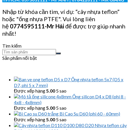
Nhập từ khóa cần tìm, ví dụ: “cây nhựa teflon”
hoặc "ống nhựa PTFE". Vui lòng liên
hệ
0774595111
-Mr Hải
để được trợ giúp nhanh
nhất!
Tìm kiếm
Sản phẩm nổi bật
Ống nhựa teflon 5x7 (D5 x
D7, phi 5 x 7 mm)
Được xếp hạng
5.00
5 sao
Ống silicon D4 x D8 (phi 8 -
4x8 - 4x8mm)
Được xếp hạng
5.00
5 sao
Bi Cao Su D60 (phi 60 - 60mm)
Được xếp hạng
5.00
5 sao
Nhựa teflon cây