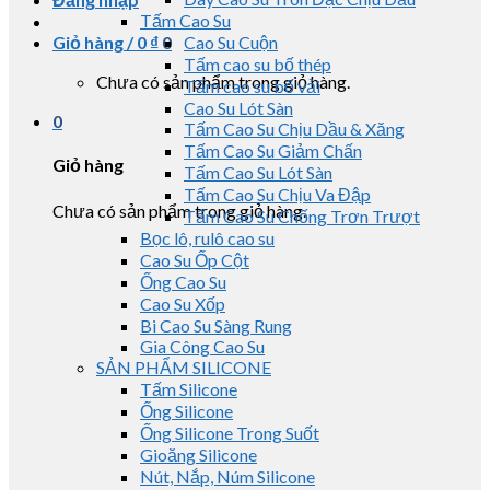
Tấm Cao Su
Giỏ hàng /
0
₫
0
Cao Su Cuộn
Tấm cao su bố thép
Chưa có sản phẩm trong giỏ hàng.
Tấm cao su bố vải
Cao Su Lót Sàn
0
Tấm Cao Su Chịu Dầu & Xăng
Tấm Cao Su Giảm Chấn
Giỏ hàng
Tấm Cao Su Lót Sàn
Tấm Cao Su Chịu Va Đập
Chưa có sản phẩm trong giỏ hàng.
Tấm Cao Su Chống Trơn Trượt
Bọc lô, rulô cao su
Cao Su Ốp Cột
Ống Cao Su
Cao Su Xốp
Bi Cao Su Sàng Rung
Gia Công Cao Su
SẢN PHẨM SILICONE
Tấm Silicone
Ống Silicone
Ống Silicone Trong Suốt
Gioăng Silicone
Nút, Nắp, Núm Silicone