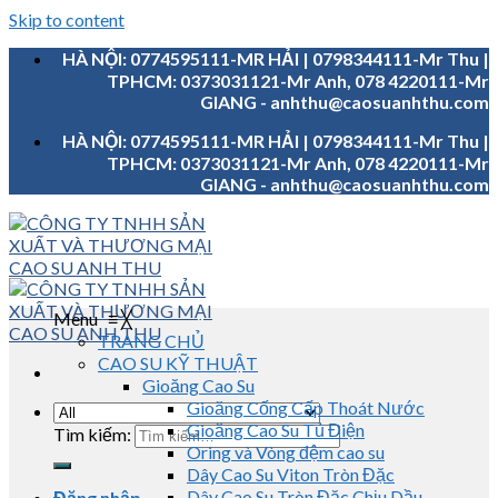
Skip to content
HÀ NỘI: 0774595111-MR HẢI | 0798344111-Mr Thu |
TPHCM: 0373031121-Mr Anh, 078 4220111-Mr
GIANG - anhthu@caosuanhthu.com
HÀ NỘI: 0774595111-MR HẢI | 0798344111-Mr Thu |
TPHCM: 0373031121-Mr Anh, 078 4220111-Mr
GIANG - anhthu@caosuanhthu.com
Menu
≡
╳
TRANG CHỦ
CAO SU KỸ THUẬT
Gioăng Cao Su
Gioăng Cống Cấp Thoát Nước
Gioăng Cao Su Tủ Điện
Tìm kiếm:
Oring và Vòng đệm cao su
Dây Cao Su Viton Tròn Đặc
Dây Cao Su Tròn Đặc Chịu Dầu
Đăng nhập