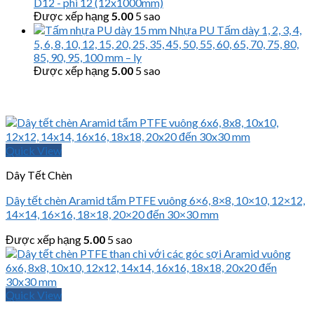
D12 - phi 12 (12x1000mm)
Được xếp hạng
5.00
5 sao
Nhựa PU Tấm dày 1, 2, 3, 4,
5, 6, 8, 10, 12, 15, 20, 25, 35, 45, 50, 55, 60, 65, 70, 75, 80,
85, 90, 95, 100 mm – ly
Được xếp hạng
5.00
5 sao
Quick View
Dây Tết Chèn
Dây tết chèn Aramid tẩm PTFE vuông 6×6, 8×8, 10×10, 12×12,
14×14, 16×16, 18×18, 20×20 đến 30×30 mm
Được xếp hạng
5.00
5 sao
Quick View