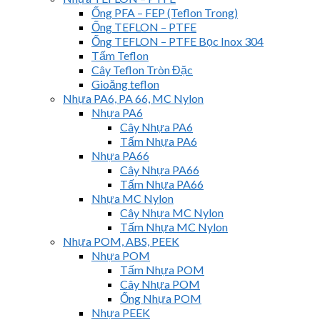
Ống PFA – FEP (Teflon Trong)
Ống TEFLON – PTFE
Ống TEFLON – PTFE Bọc Inox 304
Tấm Teflon
Cây Teflon Tròn Đặc
Gioăng teflon
Nhựa PA6, PA 66, MC Nylon
Nhựa PA6
Cây Nhựa PA6
Tấm Nhựa PA6
Nhựa PA66
Cây Nhựa PA66
Tấm Nhựa PA66
Nhựa MC Nylon
Cây Nhựa MC Nylon
Tấm Nhựa MC Nylon
Nhựa POM, ABS, PEEK
Nhựa POM
Tấm Nhựa POM
Cây Nhựa POM
Ống Nhựa POM
Nhựa PEEK