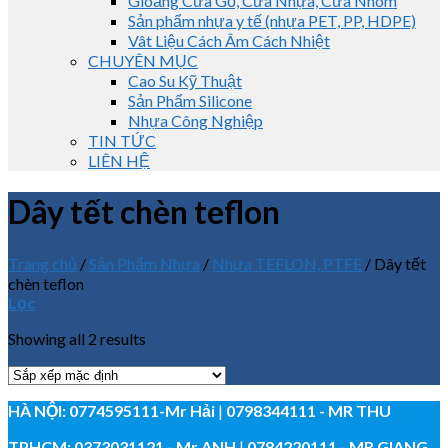
Gioăng Cửa Gỗ, Cửa Nhựa, Cửa Nhôm
Sản phẩm nhựa y tế (nhựa PET, PP, HDPE)
Vât Liệu Cách Âm Cách Nhiệt
CHUYÊN MỤC
Cao Su Kỹ Thuật
Sản Phẩm Silicone
Nhựa Công Nghiệp
TIN TỨC
LIÊN HỆ
Dây tết chèn teflon
Trang chủ
/
Sản Phẩm Nhựa
/
Nhựa TEFLON, PTFE
/
Dây tết
chèn teflon
Lọc
Showing all 2 results
HÀ NỘI:
0774595111
-Mr Hải
|
0798344111 - MR THU
TPHCM:
0373031121
- Mr ANH
|
0784220111 - MR GIANG