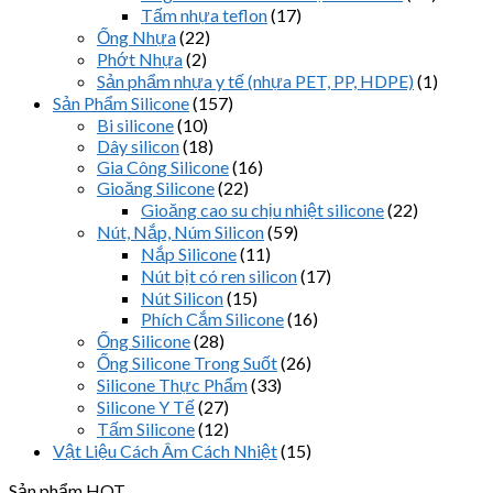
Tấm nhựa teflon
(17)
Ống Nhựa
(22)
Phớt Nhựa
(2)
Sản phẩm nhựa y tế (nhựa PET, PP, HDPE)
(1)
Sản Phẩm Silicone
(157)
Bi silicone
(10)
Dây silicon
(18)
Gia Công Silicone
(16)
Gioăng Silicone
(22)
Gioăng cao su chịu nhiệt silicone
(22)
Nút, Nắp, Núm Silicon
(59)
Nắp Silicone
(11)
Nút bịt có ren silicon
(17)
Nút Silicon
(15)
Phích Cắm Silicone
(16)
Ống Silicone
(28)
Ống Silicone Trong Suốt
(26)
Silicone Thực Phẩm
(33)
Silicone Y Tế
(27)
Tấm Silicone
(12)
Vật Liệu Cách Âm Cách Nhiệt
(15)
Sản phẩm HOT