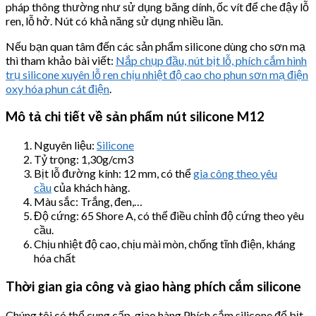
pháp thông thường như sử dụng băng dính, ốc vít để che đậy lỗ
ren, lỗ hở. Nút có khả năng sử dụng nhiều lần.
Nếu bạn quan tâm đến các sản phẩm silicone dùng cho sơn mạ
thì tham khảo bài viết:
Nắp chụp đầu, nút bịt lỗ, phích cắm hình
trụ silicone xuyên lỗ ren chịu nhiệt độ cao cho phun sơn mạ điện
oxy hóa phun cát điện
.
Mô tả chi tiết về sản phẩm nút silicone
M12
Nguyên liệu:
Silicone
Tỷ trọng: 1,30g/cm3
Bịt lỗ đường kính: 12 mm, có thể
gia công theo yêu
cầu
của khách hàng.
Màu sắc: Trắng, đen,…
Độ cứng: 65 Shore A, có thể điều chỉnh độ cứng theo yêu
cầu.
Chịu nhiệt độ cao, chịu mài mòn, chống tĩnh điện, kháng
hóa chất
Thời gian gia công và giao hàng phích cắm silicone
Chúng tôi có thể cung cấp, giao hàng Phích cắm silicone để bịt