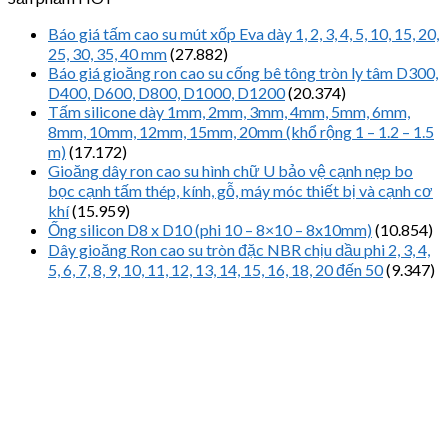
Báo giá tấm cao su mút xốp Eva dày 1, 2, 3, 4, 5, 10, 15, 20,
25, 30, 35, 40 mm
(27.882)
Báo giá gioăng ron cao su cống bê tông tròn ly tâm D300,
D400, D600, D800, D1000, D1200
(20.374)
Tấm silicone dày 1mm, 2mm, 3mm, 4mm, 5mm, 6mm,
8mm, 10mm, 12mm, 15mm, 20mm (khổ rộng 1 – 1.2 – 1.5
m)
(17.172)
Gioăng dây ron cao su hình chữ U bảo vệ cạnh nẹp bo
bọc cạnh tấm thép, kính, gỗ, máy móc thiết bị và cạnh cơ
khí
(15.959)
Ống silicon D8 x D10 (phi 10 – 8×10 – 8x10mm)
(10.854)
Dây gioăng Ron cao su tròn đặc NBR chịu dầu phi 2, 3, 4,
5, 6, 7, 8, 9, 10, 11, 12, 13, 14, 15, 16, 18, 20 đến 50
(9.347)