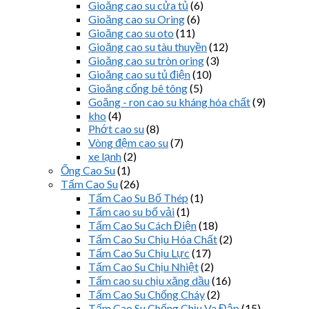
Gioăng cao su cửa tủ
(6)
Gioăng cao su Oring
(6)
Gioăng cao su oto
(11)
Gioăng cao su tàu thuyền
(12)
Gioăng cao su tròn oring
(3)
Gioăng cao su tủ điện
(10)
Gioăng cống bê tông
(5)
Goăng - ron cao su kháng hóa chất
(9)
kho
(4)
Phớt cao su
(8)
Vòng đệm cao su
(7)
xe lạnh
(2)
Ống Cao Su
(1)
Tấm Cao Su
(26)
Tấm Cao Su Bố Thép
(1)
Tấm cao su bố vải
(1)
Tấm Cao Su Cách Điện
(18)
Tấm Cao Su Chịu Hóa Chất
(2)
Tấm Cao Su Chịu Lực
(17)
Tấm Cao Su Chịu Nhiệt
(2)
Tấm cao su chịu xăng dầu
(16)
Tấm Cao Su Chống Cháy
(2)
Tấm Cao Su Chống Chịu Va Đập
(15)