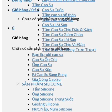
Tấm Cao Su
Giỏ hàng /
0
₫
0
Cao Su Cuộn
Tấm cao su bố thép
Chưa có sản phẩm trong giỏ hàng.
Tấm cao su bố vải
Cao Su Lót Sàn
0
Tấm Cao Su Chịu Dầu & Xăng
Tấm Cao Su Giảm Chấn
Giỏ hàng
Tấm Cao Su Lót Sàn
Tấm Cao Su Chịu Va Đập
Chưa có sản phẩm trong giỏ hàng.
Tấm Cao Su Chống Trơn Trượt
Bọc lô, rulô cao su
Cao Su Ốp Cột
Ống Cao Su
Cao Su Xốp
Bi Cao Su Sàng Rung
Gia Công Cao Su
SẢN PHẨM SILICONE
Tấm Silicone
Ống Silicone
Ống Silicone Trong Suốt
Gioăng Silicone
Nút, Nắp, Núm Silicone