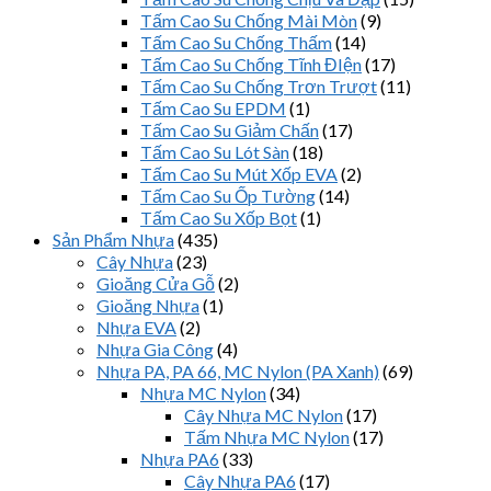
Tấm Cao Su Chống Mài Mòn
(9)
Tấm Cao Su Chống Thấm
(14)
Tấm Cao Su Chống Tĩnh ĐIện
(17)
Tấm Cao Su Chống Trơn Trượt
(11)
Tấm Cao Su EPDM
(1)
Tấm Cao Su Giảm Chấn
(17)
Tấm Cao Su Lót Sàn
(18)
Tấm Cao Su Mút Xốp EVA
(2)
Tấm Cao Su Ốp Tường
(14)
Tấm Cao Su Xốp Bọt
(1)
Sản Phẩm Nhựa
(435)
Cây Nhựa
(23)
Gioăng Cửa Gỗ
(2)
Gioăng Nhựa
(1)
Nhựa EVA
(2)
Nhựa Gia Công
(4)
Nhựa PA, PA 66, MC Nylon (PA Xanh)
(69)
Nhựa MC Nylon
(34)
Cây Nhựa MC Nylon
(17)
Tấm Nhựa MC Nylon
(17)
Nhựa PA6
(33)
Cây Nhựa PA6
(17)