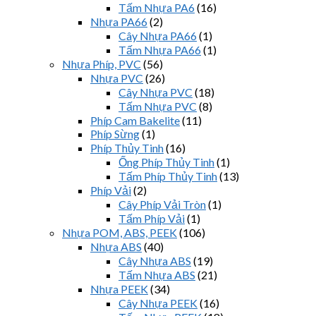
Tấm Nhựa PA6
(16)
Nhựa PA66
(2)
Cây Nhựa PA66
(1)
Tấm Nhựa PA66
(1)
Nhựa Phíp, PVC
(56)
Nhựa PVC
(26)
Cây Nhựa PVC
(18)
Tấm Nhựa PVC
(8)
Phíp Cam Bakelite
(11)
Phíp Sừng
(1)
Phíp Thủy Tinh
(16)
Ống Phíp Thủy Tinh
(1)
Tấm Phíp Thủy Tinh
(13)
Phíp Vải
(2)
Cây Phíp Vải Tròn
(1)
Tấm Phíp Vải
(1)
Nhựa POM, ABS, PEEK
(106)
Nhựa ABS
(40)
Cây Nhựa ABS
(19)
Tấm Nhựa ABS
(21)
Nhựa PEEK
(34)
Cây Nhựa PEEK
(16)