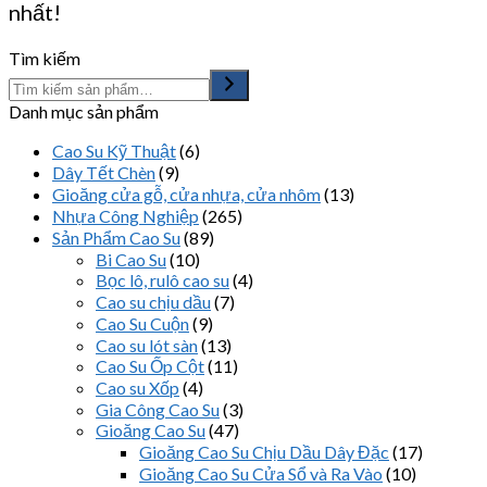
nhất!
Tìm kiếm
Danh mục sản phẩm
Cao Su Kỹ Thuật
(6)
Dây Tết Chèn
(9)
Gioăng cửa gỗ, cửa nhựa, cửa nhôm
(13)
Nhựa Công Nghiệp
(265)
Sản Phẩm Cao Su
(89)
Bi Cao Su
(10)
Bọc lô, rulô cao su
(4)
Cao su chịu dầu
(7)
Cao Su Cuộn
(9)
Cao su lót sàn
(13)
Cao Su Ốp Cột
(11)
Cao su Xốp
(4)
Gia Công Cao Su
(3)
Gioăng Cao Su
(47)
Gioăng Cao Su Chịu Dầu Dây Đặc
(17)
Gioăng Cao Su Cửa Sổ và Ra Vào
(10)