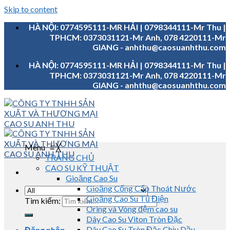
Skip to content
HÀ NỘI: 0774595111-MR HẢI | 0798344111-Mr Thu |
TPHCM: 0373031121-Mr Anh, 078 4220111-Mr
GIANG - anhthu@caosuanhthu.com
HÀ NỘI: 0774595111-MR HẢI | 0798344111-Mr Thu |
TPHCM: 0373031121-Mr Anh, 078 4220111-Mr
GIANG - anhthu@caosuanhthu.com
Menu
≡
╳
TRANG CHỦ
CAO SU KỸ THUẬT
Gioăng Cao Su
Gioăng Cống Cấp Thoát Nước
Gioăng Cao Su Tủ Điện
Tìm kiếm:
Oring và Vòng đệm cao su
Dây Cao Su Viton Tròn Đặc
Dây Cao Su Tròn Đặc Chịu Dầu
Đăng nhập