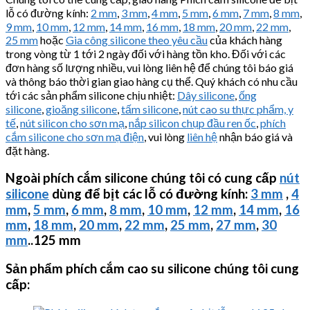
lỗ có đường kính:
2 mm
,
3 mm
,
4 mm
,
5 mm
,
6 mm
,
7 mm
,
8 mm
,
9 mm
,
10 mm
,
12 mm
,
14 mm
,
16 mm
,
18 mm
,
20 mm
,
22 mm
,
25 mm
hoặc
Gia công silicone theo yêu cầu
của khách hàng
trong vòng từ 1 tới 2 ngày đối với hàng tồn kho. Đối với các
đơn hàng số lượng nhiều, vui lòng liên hệ để chúng tôi báo giá
và thông báo thời gian giao hàng cụ thể. Quý khách có nhu cầu
tới các sản phẩm silicone chịu nhiệt:
Dây silicone
,
ống
silicone
,
gioăng silicone
,
tấm silicone
,
nút cao su thực phẩm, y
tế
,
nút silicon cho sơn mạ
,
nắp silicon chụp đầu ren ốc
,
phích
cắm silicone cho sơn mạ điện
, vui lòng
liên hệ
nhận báo giá và
đặt hàng.
Ngoài phích cắm silicone chúng tôi có cung cấp
nút
silicone
dùng để bịt các lỗ có đường kính:
3 mm
,
4
mm
,
5 mm
,
6 mm
,
8 mm
,
10 mm
,
12 mm
,
14 mm
,
16
mm
,
18 mm
,
20 mm
,
22 mm
,
25 mm
,
27 mm
,
30
mm
..125 mm
Sản phẩm phích cắm cao su silicone chúng tôi cung
cấp: