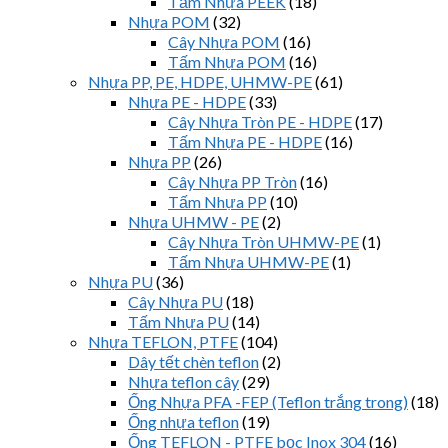
Tấm Nhựa PEEK
(18)
Nhựa POM
(32)
Cây Nhựa POM
(16)
Tấm Nhựa POM
(16)
Nhựa PP, PE, HDPE, UHMW-PE
(61)
Nhựa PE - HDPE
(33)
Cây Nhựa Tròn PE - HDPE
(17)
Tấm Nhựa PE - HDPE
(16)
Nhựa PP
(26)
Cây Nhựa PP Tròn
(16)
Tấm Nhựa PP
(10)
Nhựa UHMW - PE
(2)
Cây Nhựa Tròn UHMW-PE
(1)
Tấm Nhựa UHMW-PE
(1)
Nhựa PU
(36)
Cây Nhựa PU
(18)
Tấm Nhựa PU
(14)
Nhựa TEFLON, PTFE
(104)
Dây tết chèn teflon
(2)
Nhựa teflon cây
(29)
Ống Nhựa PFA -FEP (Teflon trắng trong)
(18)
Ống nhựa teflon
(19)
Ống TEFLON - PTFE bọc Inox 304
(16)