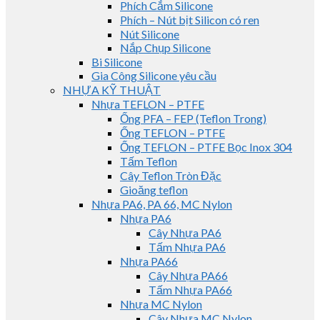
Phích Cắm Silicone
Phích – Nút bịt Silicon có ren
Nút Silicone
Nắp Chụp Silicone
Bi Silicone
Gia Công Silicone yêu cầu
NHỰA KỸ THUẬT
Nhựa TEFLON – PTFE
Ống PFA – FEP (Teflon Trong)
Ống TEFLON – PTFE
Ống TEFLON – PTFE Bọc Inox 304
Tấm Teflon
Cây Teflon Tròn Đặc
Gioăng teflon
Nhựa PA6, PA 66, MC Nylon
Nhựa PA6
Cây Nhựa PA6
Tấm Nhựa PA6
Nhựa PA66
Cây Nhựa PA66
Tấm Nhựa PA66
Nhựa MC Nylon
Cây Nhựa MC Nylon