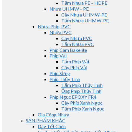
Tấm Nhựa PE – HDPE
Nhựa UHMW – PE
Cây Nhựa UHMW-PE
Tấm Nhựa UHMW-PE
Nhựa Phíp, PVC
Nhựa PVC
Cây Nhựa PVC
Tấm Nhựa PVC
Phíp Cam Bakelite
Phip Vải
Tấm Phíp Vải
Cây Phíp Vải
Phíp Sừng
Phíp Thủy Tinh
Tấm Phíp Thủy Tinh
Ống Phíp Thủy Tinh
Phíp Ngọc EPOXY FR4
Cây Phíp Xanh Ngọc
Tấm Phíp Xanh Ngọc
Gia Công Nhựa
SẢN PHẨM KHÁC
Dây Tết Chèn