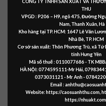
CÔNG TY TNHH SẢN XUẤT VÀ THƯƠN
THU
VPGD : P206 – H9, ngõ 475, Đường Ngu
Nam, Thanh Xuân, Hà
Kho hàng tại TP. HCM: 1647 Lê Văn Lươn
Nhà Bè, TP. HCM
Cơ sở sản xuất: Thôn Phương Trù, xã Tứ 
tỉnh Hưng Yên
Mã số thuế :
0110077686
- TK MBB
HÀ NỘI:
0774595111
-Mr Hải
,
07983441
0373031121
- Mr Anh -
0784220
Email : anhthu@caosuanh
Website:
https://caosuanhthu.com
,
ht
https://nhuakt.com