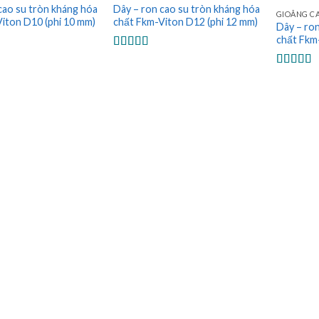
cao su tròn kháng hóa
Dây – ron cao su tròn kháng hóa
GIOĂNG C
iton D10 (phi 10 mm)
chất Fkm-Viton D12 (phi 12 mm)
Dây – ron
chất Fkm-
Được xếp
5
hạng
5.00
5
Được xế
sao
hạng
5.0
sao