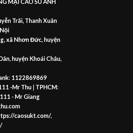
G MẠI CAO SU ANH
yễn Trãi, Thanh Xuân
 Nội
g, xã Nhơn Đức, huyện
Dân, huyện Khoái Châu,
ank: 1122869869
11 -Mr Thu
| TPHCM:
111 - Mr
Giang
thu.com
tps://caosukt.com/
,
/