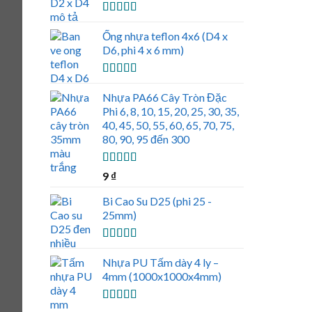
Được xếp
hạng
5.00
5
Ống nhựa teflon 4x6 (D4 x
sao
D6, phi 4 x 6 mm)
Được xếp
hạng
5.00
5
Nhựa PA66 Cây Tròn Đặc
sao
Phi 6, 8, 10, 15, 20, 25, 30, 35,
40, 45, 50, 55, 60, 65, 70, 75,
80, 90, 95 đến 300
Được xếp
9
₫
hạng
5.00
5
sao
Bi Cao Su D25 (phi 25 -
25mm)
Được xếp
hạng
5.00
5
Nhựa PU Tấm dày 4 ly –
sao
4mm (1000x1000x4mm)
Được xếp