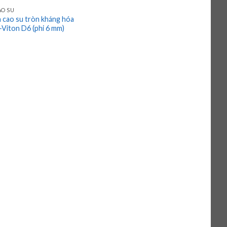
AO SU
 cao su tròn kháng hóa
Viton D6 (phi 6 mm)
p
0
5