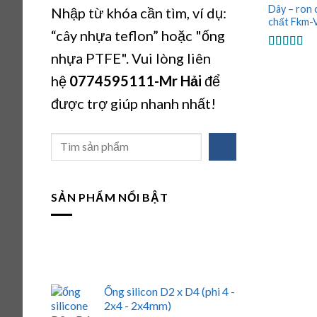
Dây – ron 
Nhập từ khóa cần tìm, ví dụ:
chất Fkm-V
“cây nhựa teflon” hoặc "ống
nhựa PTFE". Vui lòng liên
Được xếp
hạng
5.00
hệ
0774595111
-Mr Hải
để
sao
được trợ giúp nhanh nhất!
Tìm
kiếm
SẢN PHẨM NỔI BẬT
Ống silicon D2 x D4 (phi 4 -
2x4 - 2x4mm)