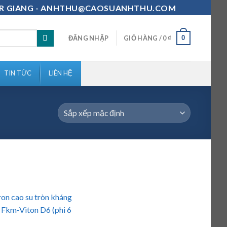
111-MR GIANG - ANHTHU@CAOSUANHTHU.COM
0
ĐĂNG NHẬP
GIỎ HÀNG /
0
₫
TIN TỨC
LIÊN HỆ