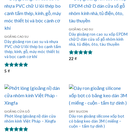
GIOĂNG CAO SU
Dây gioăng ron cao su xốp EPDM
GIOĂNG CAO SU
chữ D dán cửa sổ gỗ nhôm kính
Dây gioăng ron cao su và nhựa
nhà, tủ điện, ôto, tàu thuyền
PVC chữ U lõi thép bo cạnh tấm
thép, kính, gỗ, máy móc thiết bị
và bọc cạnh cơ khí
22
₫
Được xếp
hạng
5.00
5 sao
5
₫
Được xếp
hạng
5.00
5 sao
GIOĂNG CỬA GỖ
DÂY SILICON
Phớt lông (gioăng nỉ) dán cửa
Dây ron gioăng silicone xốp bọt
nhôm kính Việt Pháp – Xingfa
có băng keo dán 3M ( miếng –
cuộn – tấm tự dính )