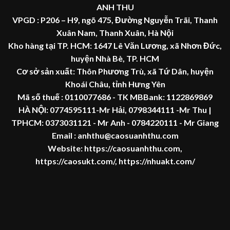
ANH THU
VPGD : P206 – H9, ngõ 475, Đường Nguyễn Trãi, Thanh
Xuân Nam, Thanh Xuân, Hà Nội
Kho hàng tại TP. HCM: 1647 Lê Văn Lương, xã Nhơn Đức,
huyện Nhà Bè, TP. HCM
Cơ sở sản xuất: Thôn Phương Trù, xã Tứ Dân, huyện
Khoái Châu, tỉnh Hưng Yên
Mã số thuế :
0110077686
- TK MBBank: 1122869869
HÀ NỘI:
0774595111
-Mr Hải
,
0798344111 -Mr Thu
|
TPHCM:
0373031121
- Mr Anh -
0784220111 - Mr
Giang
Email : anhthu@caosuanhthu.com
Website:
https://caosuanhthu.com
,
https://caosukt.com/
,
https://nhuakt.com/