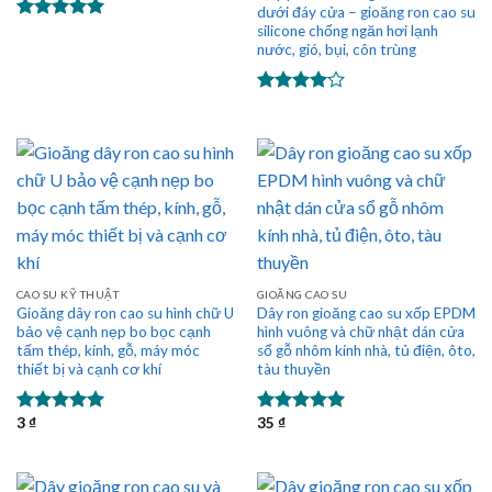
dưới đáy cửa – gioăng ron cao su
silicone chống ngăn hơi lạnh
Được xếp
hạng
5.00
nước, gió, bụi, côn trùng
5 sao
Được
xếp hạng
4.00
5
sao
CAO SU KỸ THUẬT
GIOĂNG CAO SU
Gioăng dây ron cao su hình chữ U
Dây ron gioăng cao su xốp EPDM
bảo vệ cạnh nẹp bo bọc cạnh
hình vuông và chữ nhật dán cửa
tấm thép, kính, gỗ, máy móc
sổ gỗ nhôm kính nhà, tủ điện, ôto,
thiết bị và cạnh cơ khí
tàu thuyền
3
₫
35
₫
Được xếp
Được xếp
hạng
5.00
hạng
5.00
5 sao
5 sao