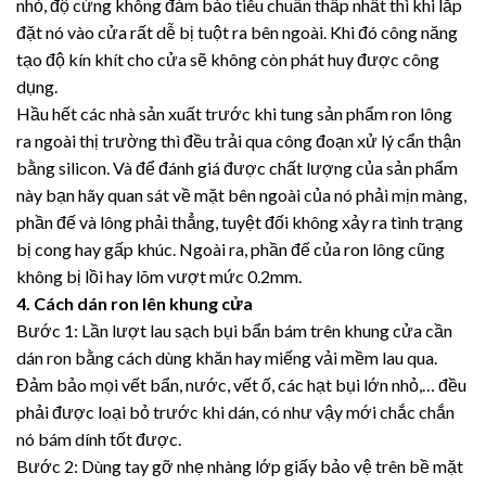
nhỏ, độ cứng không đảm bảo tiêu chuẩn thấp nhất thì khi lắp
đặt nó vào cửa rất dễ bị tuột ra bên ngoài. Khi đó công năng
tạo độ kín khít cho cửa sẽ không còn phát huy được công
dụng.
Hầu hết các nhà sản xuất trước khi tung sản phẩm ron lông
ra ngoài thị trường thì đều trải qua công đoạn xử lý cẩn thận
bằng silicon. Và để đánh giá được chất lượng của sản phẩm
này bạn hãy quan sát về mặt bên ngoài của nó phải mịn màng,
phần đế và lông phải thẳng, tuyệt đối không xảy ra tình trạng
bị cong hay gấp khúc. Ngoài ra, phần đế của ron lông cũng
không bị lồi hay lõm vượt mức 0.2mm.
4. Cách dán ron lên khung cửa
Bước 1: Lần lượt lau sạch bụi bẩn bám trên khung cửa cần
dán ron bằng cách dùng khăn hay miếng vải mềm lau qua.
Đảm bảo mọi vết bẩn, nước, vết ố, các hạt bụi lớn nhỏ,… đều
phải được loại bỏ trước khi dán, có như vậy mới chắc chắn
nó bám dính tốt được.
Bước 2: Dùng tay gỡ nhẹ nhàng lớp giấy bảo vệ trên bề mặt