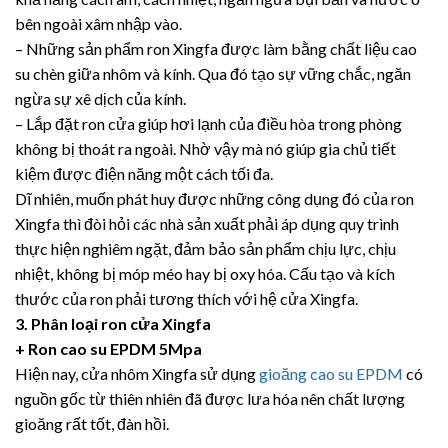
bên ngoài xâm nhập vào.
– Những sản phẩm ron Xingfa được làm bằng chất liệu cao
su chèn giữa nhôm và kính. Qua đó tạo sự vững chắc, ngăn
ngừa sự xê dịch của kính.
– Lắp đặt ron cửa giúp hơi lạnh của điều hòa trong phòng
không bị thoát ra ngoài. Nhờ vậy mà nó giúp gia chủ tiết
kiệm được điện năng một cách tối đa.
Dĩ nhiên, muốn phát huy được những công dụng đó của ron
Xingfa thì đòi hỏi các nhà sản xuất phải áp dụng quy trình
thực hiện nghiêm ngặt, đảm bảo sản phẩm chịu lực, chịu
nhiệt, không bị móp méo hay bị oxy hóa. Cấu tạo và kích
thước của ron phải tương thích với hệ cửa Xingfa.
3. Phân loại ron cửa Xingfa
+ Ron cao su EPDM 5Mpa
Hiện nay, cửa nhôm Xingfa sử dụng
gioăng cao su EPDM
có
nguồn gốc từ thiên nhiên đã được lưa hóa nên chất lượng
gioăng rất tốt, đàn hồi.