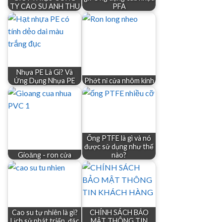
TY CAO SU ANH THU
PFA
Nhựa PE Là Gì? Và
Ứng Dụng Nhựa PE
Phớt nỉ cửa nhôm kính
Ống PTFE là gì và nó
được sử dụng như thế
Gioăng - ron cửa
nào?
Cao su tự nhiên là gì?
CHÍNH SÁCH BẢO
Lịch sử phát triển, đặc
MẬT THÔNG TIN