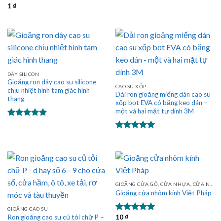
1
₫
Được xếp
hạng
5.00
5 sao
DÂY SILICON
Gioăng ron dây cao su silicone
CAO SU XỐP
chịu nhiệt hình tam giác hình
Dải ron gioăng miếng dán cao su
thang
xốp bọt EVA có băng keo dán –
một và hai mặt tự dính 3M
Được xếp
hạng
5.00
Được xếp
5 sao
hạng
5.00
5 sao
GIOĂNG CỬA GỖ, CỬA NHỰA, CỬA NHÔM
Gioăng cửa nhôm kính Việt Pháp
GIOĂNG CAO SU
10
₫
Ron gioăng cao su củ tỏi chữ P –
Được xếp