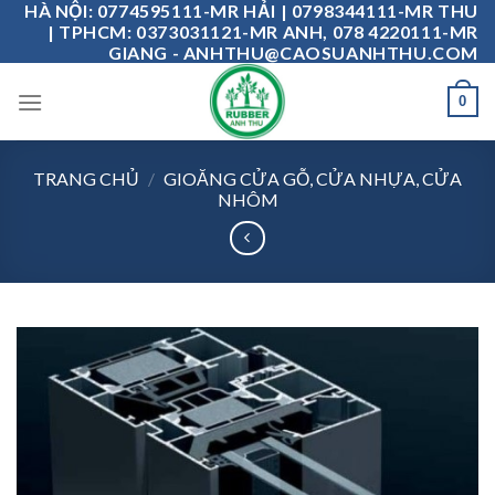
HÀ NỘI: 0774595111-MR HẢI | 0798344111-MR THU
Skip
| TPHCM: 0373031121-MR ANH, 078 4220111-MR
to
GIANG - ANHTHU@CAOSUANHTHU.COM
content
0
TRANG CHỦ
/
GIOĂNG CỬA GỖ, CỬA NHỰA, CỬA
NHÔM