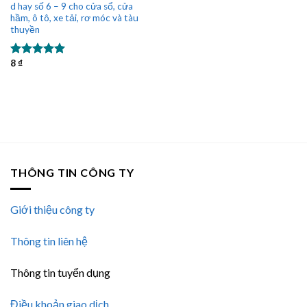
d hay số 6 – 9 cho cửa sổ, cửa
hạng
5.00
5 sao
hầm, ô tô, xe tải, rơ móc và tàu
thuyền
8
₫
Được xếp
hạng
5.00
5 sao
THÔNG TIN CÔNG TY
Giới thiệu công ty
Thông tin liên hệ
Thông tin tuyển dụng
Điều khoản giao dịch