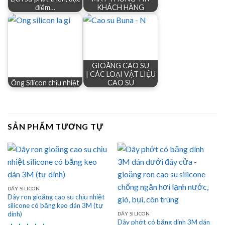
điểm…
KHÁCH HÀNG
GIOĂNG CAO SU
| CÁC LOẠI VẬT LIỆU
Ống Silicon chịu nhiệt
CAO SU
SẢN PHẨM TƯƠNG TỰ
DÂY SILICON
Dây ron gioăng cao su chịu nhiệt
silicone có băng keo dán 3M (tự
dính)
DÂY SILICON
Dây phớt có băng dính 3M dán