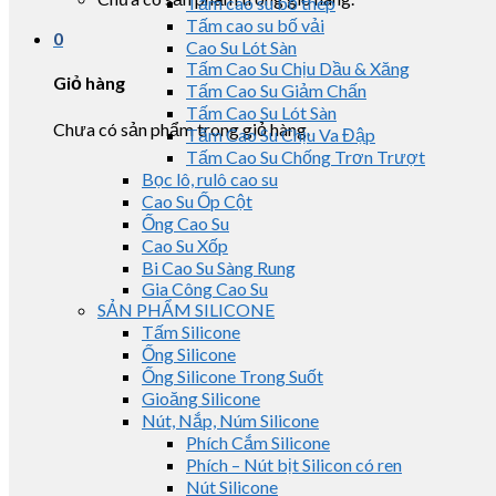
Tấm cao su bố thép
Tấm cao su bố vải
0
Cao Su Lót Sàn
Tấm Cao Su Chịu Dầu & Xăng
Giỏ hàng
Tấm Cao Su Giảm Chấn
Tấm Cao Su Lót Sàn
Chưa có sản phẩm trong giỏ hàng.
Tấm Cao Su Chịu Va Đập
Tấm Cao Su Chống Trơn Trượt
Bọc lô, rulô cao su
Cao Su Ốp Cột
Ống Cao Su
Cao Su Xốp
Bi Cao Su Sàng Rung
Gia Công Cao Su
SẢN PHẨM SILICONE
Tấm Silicone
Ống Silicone
Ống Silicone Trong Suốt
Gioăng Silicone
Nút, Nắp, Núm Silicone
Phích Cắm Silicone
Phích – Nút bịt Silicon có ren
Nút Silicone