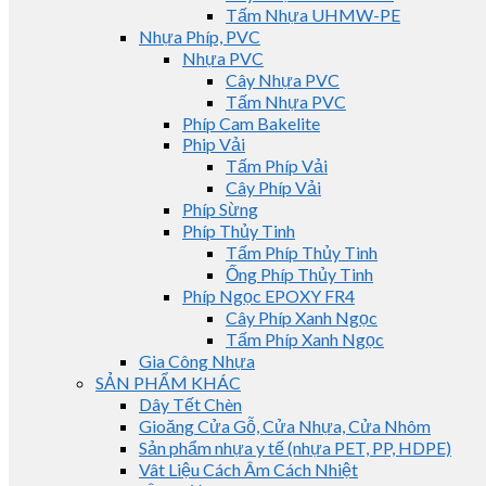
Tấm Nhựa UHMW-PE
Nhựa Phíp, PVC
Nhựa PVC
Cây Nhựa PVC
Tấm Nhựa PVC
Phíp Cam Bakelite
Phip Vải
Tấm Phíp Vải
Cây Phíp Vải
Phíp Sừng
Phíp Thủy Tinh
Tấm Phíp Thủy Tinh
Ống Phíp Thủy Tinh
Phíp Ngọc EPOXY FR4
Cây Phíp Xanh Ngọc
Tấm Phíp Xanh Ngọc
Gia Công Nhựa
SẢN PHẨM KHÁC
Dây Tết Chèn
Gioăng Cửa Gỗ, Cửa Nhựa, Cửa Nhôm
Sản phẩm nhựa y tế (nhựa PET, PP, HDPE)
Vât Liệu Cách Âm Cách Nhiệt