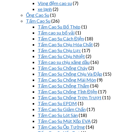
Vòng đệm cao su
(7)
xe lạnh
(2)
Ống Cao Su
(1)
Tấm Cao Su
(26)
Tấm Cao Su Bố Thép
(1)
Tấm cao su bố vải
(1)
Tấm Cao Su Cách Điện
(18)
Tấm Cao Su Chịu Hóa Chất
(2)
Tấm Cao Su Chịu Lực
(17)
Tấm Cao Su Chịu Nhiệt
(2)
Tấm cao su chịu xăng dầu
(16)
Tấm Cao Su Chống Cháy
(2)
Tấm Cao Su Chống Chịu Va Đập
(15)
Tấm Cao Su Chống Mài Mòn
(9)
Tấm Cao Su Chống Thấm
(14)
Tấm Cao Su Chống Tĩnh ĐIện
(17)
Tấm Cao Su Chống Trơn Trượt
(11)
Tấm Cao Su EPDM
(1)
Tấm Cao Su Giảm Chấn
(17)
Tấm Cao Su Lót Sàn
(18)
Tấm Cao Su Mút Xốp EVA
(2)
Tấm Cao Su Ốp Tường
(14)