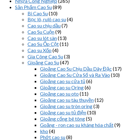
Nhựa Công Nghiệp
(265)
Sản Phẩm Cao Su
(89)
Bi Cao Su
(10)
Bọc lô, rulô cao su
(4)
Cao su chịu dầu
(7)
Cao Su Cuộn
(9)
Cao su lót sàn
(13)
Cao Su Ốp Cột
(11)
Cao su Xốp
(4)
Gia Công Cao Su
(3)
Gioăng Cao Su
(47)
Gioăng Cao Su Chịu Dầu Dây Đặc
(17)
Gioăng Cao Su Cửa Sổ và Ra Vào
(10)
Gioăng cao su cửa tủ
(6)
Gioăng cao su Oring
(6)
Gioăng cao su oto
(11)
Gioăng cao su tàu thuyền
(12)
Gioăng cao su tròn oring
(3)
Gioăng cao su tủ điện
(10)
Gioăng cống bê tông
(5)
Goăng - ron cao su kháng hóa chất
(9)
kho
(4)
Phớt cao su
(8)