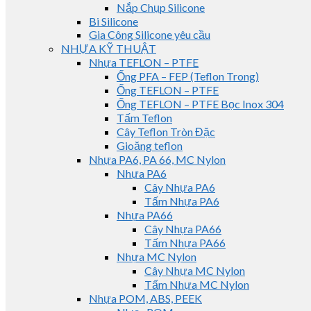
Nắp Chụp Silicone
Bi Silicone
Gia Công Silicone yêu cầu
NHỰA KỸ THUẬT
Nhựa TEFLON – PTFE
Ống PFA – FEP (Teflon Trong)
Ống TEFLON – PTFE
Ống TEFLON – PTFE Bọc Inox 304
Tấm Teflon
Cây Teflon Tròn Đặc
Gioăng teflon
Nhựa PA6, PA 66, MC Nylon
Nhựa PA6
Cây Nhựa PA6
Tấm Nhựa PA6
Nhựa PA66
Cây Nhựa PA66
Tấm Nhựa PA66
Nhựa MC Nylon
Cây Nhựa MC Nylon
Tấm Nhựa MC Nylon
Nhựa POM, ABS, PEEK