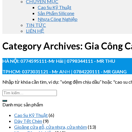
CHUYÊN MỤC
Cao Su Kỹ Thuật
Sản Phẩm Silicone
Nhựa Công Nghiệp
TIN TỨC
LIÊN HỆ
Category Archives:
Gia Công C
HÀ NỘI:
0774595111
-Mr Hải
|
0798344111 - MR THU
TPHCM:
0373031121
- Mr A
NH |
0784220111 - MR GIANG
Nhập từ khóa cần tìm, ví dụ: “vòng đệm chịu dầu” hoặc "cao su chị
Danh mục sản phẩm
Cao Su Kỹ Thuật
(6)
Dây Tết Chèn
(9)
Gioăng cửa gỗ, cửa nhựa, cửa nhôm
(13)