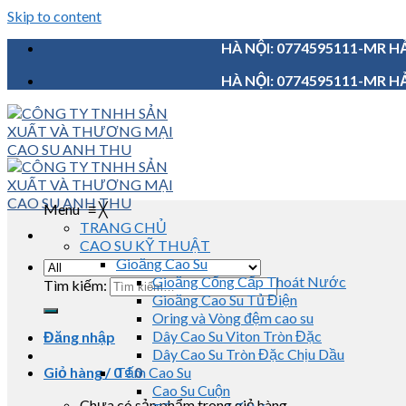
Skip to content
HÀ NỘI: 0774595111-MR HẢ
HÀ NỘI: 0774595111-MR HẢ
Menu
≡
╳
TRANG CHỦ
CAO SU KỸ THUẬT
Gioăng Cao Su
Gioăng Cống Cấp Thoát Nước
Tìm kiếm:
Gioăng Cao Su Tủ Điện
Oring và Vòng đệm cao su
Dây Cao Su Viton Tròn Đặc
Đăng nhập
Dây Cao Su Tròn Đặc Chịu Dầu
Giỏ hàng /
0
Tấm Cao Su
₫
0
Cao Su Cuộn
Chưa có sản phẩm trong giỏ hàng.