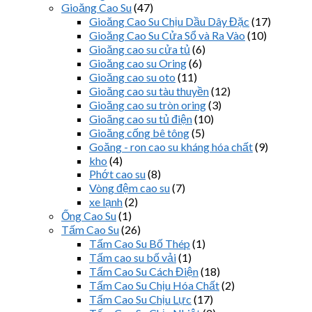
Gioăng Cao Su
(47)
Gioăng Cao Su Chịu Dầu Dây Đặc
(17)
Gioăng Cao Su Cửa Sổ và Ra Vào
(10)
Gioăng cao su cửa tủ
(6)
Gioăng cao su Oring
(6)
Gioăng cao su oto
(11)
Gioăng cao su tàu thuyền
(12)
Gioăng cao su tròn oring
(3)
Gioăng cao su tủ điện
(10)
Gioăng cống bê tông
(5)
Goăng - ron cao su kháng hóa chất
(9)
kho
(4)
Phớt cao su
(8)
Vòng đệm cao su
(7)
xe lạnh
(2)
Ống Cao Su
(1)
Tấm Cao Su
(26)
Tấm Cao Su Bố Thép
(1)
Tấm cao su bố vải
(1)
Tấm Cao Su Cách Điện
(18)
Tấm Cao Su Chịu Hóa Chất
(2)
Tấm Cao Su Chịu Lực
(17)