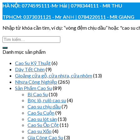
HÀ NỘI:
0774595111
-Mr Hải
|
0798344111 - MR THU
TPHCM:
0373031121
- Mr A
NH |
0784220111 - MR GIANG
Nhập từ khóa cần tìm, ví dụ: “vòng đệm chịu dầu” hoặc "cao su chị
Danh mục sản phẩm
Cao Su Kỹ Thuật
(6)
Dây Tết Chèn
(9)
Gioăng cửa gỗ, cửa nhựa, cửa nhôm
(13)
Nhựa Công Nghiệp
(265)
Sản Phẩm Cao Su
(89)
Bi Cao Su
(10)
Bọc lô, rulô cao su
(4)
Cao su chịu dầu
(7)
Cao Su Cuộn
(9)
Cao su lót sàn
(13)
Cao Su Ốp Cột
(11)
Cao su Xốp
(4)
Gia Công Cao Su
(3)