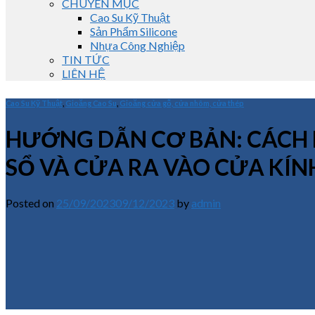
CHUYÊN MỤC
Cao Su Kỹ Thuật
Sản Phẩm Silicone
Nhựa Công Nghiệp
TIN TỨC
LIÊN HỆ
Cao Su Kỹ Thuật
,
Gioăng Cao Su
,
Gioăng cửa gỗ, cửa nhôm, cửa thép
HƯỚNG DẪN CƠ BẢN: CÁCH 
SỔ VÀ CỬA RA VÀO CỬA KÍN
Posted on
25/09/2023
09/12/2023
by
admin