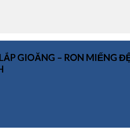
LẮP GIOĂNG – RON MIẾNG Đ
H