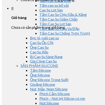
Tấm cao su bố thép
Tấm cao su bố vải
0
Cao Su Lót Sàn
Tấm Cao Su Chịu Dầu & Xăng
Giỏ hàng
Tấm Cao Su Giảm Chấn
Tấm Cao Su Lót Sàn
Chưa có sản phẩm trong giỏ hàng.
Tấm Cao Su Chịu Va Đập
Tấm Cao Su Chống Trơn Trượt
Bọc lô, rulô cao su
Cao Su Ốp Cột
Ống Cao Su
Cao Su Xốp
Bi Cao Su Sàng Rung
Gia Công Cao Su
SẢN PHẨM SILICONE
Tấm Silicone
Ống Silicone
Ống Silicone Trong Suốt
Gioăng Silicone
Nút, Nắp, Núm Silicone
Phích Cắm Silicone
Phích – Nút bịt Silicon có ren
Nút Silicone