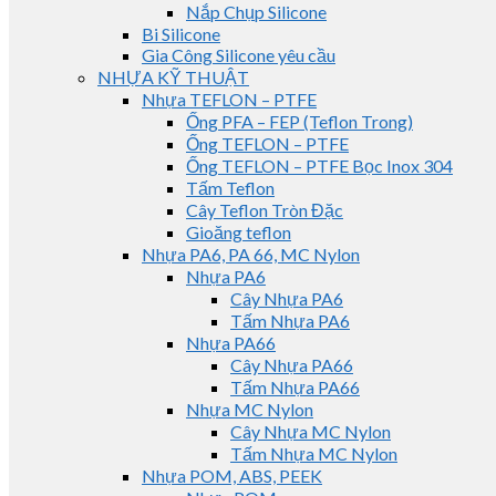
Nắp Chụp Silicone
Bi Silicone
Gia Công Silicone yêu cầu
NHỰA KỸ THUẬT
Nhựa TEFLON – PTFE
Ống PFA – FEP (Teflon Trong)
Ống TEFLON – PTFE
Ống TEFLON – PTFE Bọc Inox 304
Tấm Teflon
Cây Teflon Tròn Đặc
Gioăng teflon
Nhựa PA6, PA 66, MC Nylon
Nhựa PA6
Cây Nhựa PA6
Tấm Nhựa PA6
Nhựa PA66
Cây Nhựa PA66
Tấm Nhựa PA66
Nhựa MC Nylon
Cây Nhựa MC Nylon
Tấm Nhựa MC Nylon
Nhựa POM, ABS, PEEK