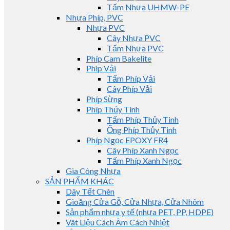
Tấm Nhựa UHMW-PE
Nhựa Phíp, PVC
Nhựa PVC
Cây Nhựa PVC
Tấm Nhựa PVC
Phíp Cam Bakelite
Phip Vải
Tấm Phíp Vải
Cây Phíp Vải
Phíp Sừng
Phíp Thủy Tinh
Tấm Phíp Thủy Tinh
Ống Phíp Thủy Tinh
Phíp Ngọc EPOXY FR4
Cây Phíp Xanh Ngọc
Tấm Phíp Xanh Ngọc
Gia Công Nhựa
SẢN PHẨM KHÁC
Dây Tết Chèn
Gioăng Cửa Gỗ, Cửa Nhựa, Cửa Nhôm
Sản phẩm nhựa y tế (nhựa PET, PP, HDPE)
Vât Liệu Cách Âm Cách Nhiệt