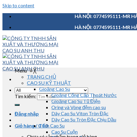
Skip to content
HÀ NỘI: 0774595111-MR HẢ
HÀ NỘI: 0774595111-MR HẢ
Menu
≡
╳
TRANG CHỦ
CAO SU KỸ THUẬT
Gioăng Cao Su
Gioăng Cống Cấp Thoát Nước
Tìm kiếm:
Gioăng Cao Su Tủ Điện
Oring và Vòng đệm cao su
Dây Cao Su Viton Tròn Đặc
Đăng nhập
Dây Cao Su Tròn Đặc Chịu Dầu
Giỏ hàng /
0
Tấm Cao Su
₫
0
Cao Su Cuộn
Chưa có sản phẩm trong giỏ hàng.