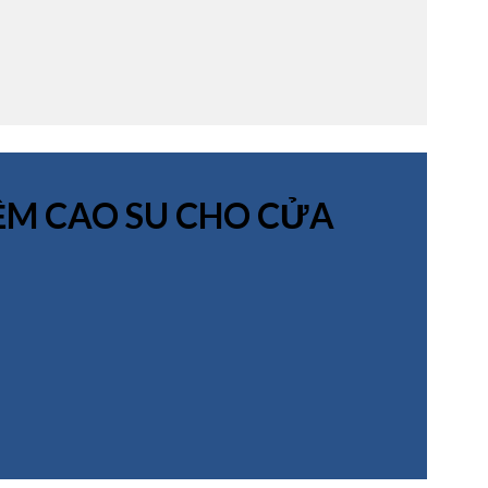
ỆM CAO SU CHO CỬA