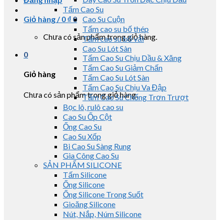
Tấm Cao Su
Giỏ hàng /
0
₫
0
Cao Su Cuộn
Tấm cao su bố thép
Chưa có sản phẩm trong giỏ hàng.
Tấm cao su bố vải
Cao Su Lót Sàn
0
Tấm Cao Su Chịu Dầu & Xăng
Tấm Cao Su Giảm Chấn
Giỏ hàng
Tấm Cao Su Lót Sàn
Tấm Cao Su Chịu Va Đập
Chưa có sản phẩm trong giỏ hàng.
Tấm Cao Su Chống Trơn Trượt
Bọc lô, rulô cao su
Cao Su Ốp Cột
Ống Cao Su
Cao Su Xốp
Bi Cao Su Sàng Rung
Gia Công Cao Su
SẢN PHẨM SILICONE
Tấm Silicone
Ống Silicone
Ống Silicone Trong Suốt
Gioăng Silicone
Nút, Nắp, Núm Silicone