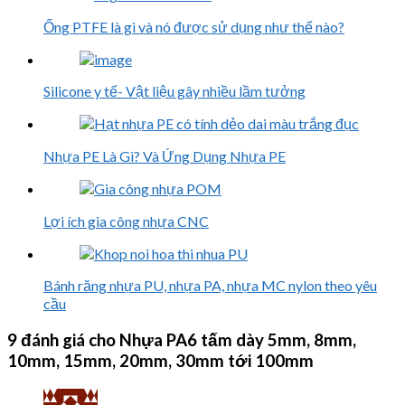
Ống PTFE là gì và nó được sử dụng như thế nào?
Silicone y tế- Vật liệu gây nhiều lầm tưởng
Nhựa PE Là Gì? Và Ứng Dụng Nhựa PE
Lợi ích gia công nhựa CNC
Bánh răng nhựa PU, nhựa PA, nhựa MC nylon theo yêu
cầu
9 đánh giá cho
Nhựa PA6 tấm dày 5mm, 8mm,
10mm, 15mm, 20mm, 30mm tới 100mm