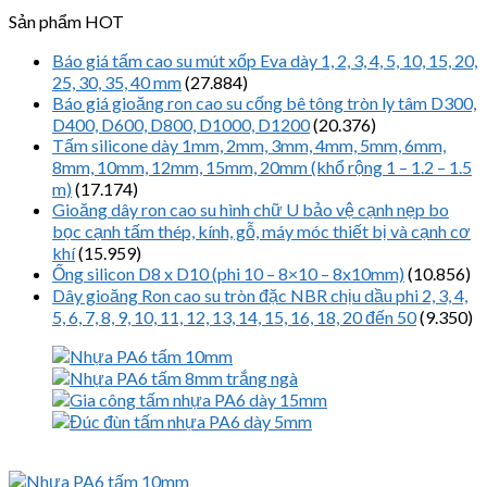
Sản phẩm HOT
Báo giá tấm cao su mút xốp Eva dày 1, 2, 3, 4, 5, 10, 15, 20,
25, 30, 35, 40 mm
(27.884)
Báo giá gioăng ron cao su cống bê tông tròn ly tâm D300,
D400, D600, D800, D1000, D1200
(20.376)
Tấm silicone dày 1mm, 2mm, 3mm, 4mm, 5mm, 6mm,
8mm, 10mm, 12mm, 15mm, 20mm (khổ rộng 1 – 1.2 – 1.5
m)
(17.174)
Gioăng dây ron cao su hình chữ U bảo vệ cạnh nẹp bo
bọc cạnh tấm thép, kính, gỗ, máy móc thiết bị và cạnh cơ
khí
(15.959)
Ống silicon D8 x D10 (phi 10 – 8×10 – 8x10mm)
(10.856)
Dây gioăng Ron cao su tròn đặc NBR chịu dầu phi 2, 3, 4,
5, 6, 7, 8, 9, 10, 11, 12, 13, 14, 15, 16, 18, 20 đến 50
(9.350)