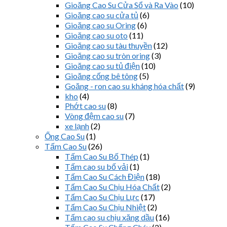
Gioăng Cao Su Cửa Sổ và Ra Vào
(10)
Gioăng cao su cửa tủ
(6)
Gioăng cao su Oring
(6)
Gioăng cao su oto
(11)
Gioăng cao su tàu thuyền
(12)
Gioăng cao su tròn oring
(3)
Gioăng cao su tủ điện
(10)
Gioăng cống bê tông
(5)
Goăng - ron cao su kháng hóa chất
(9)
kho
(4)
Phớt cao su
(8)
Vòng đệm cao su
(7)
xe lạnh
(2)
Ống Cao Su
(1)
Tấm Cao Su
(26)
Tấm Cao Su Bố Thép
(1)
Tấm cao su bố vải
(1)
Tấm Cao Su Cách Điện
(18)
Tấm Cao Su Chịu Hóa Chất
(2)
Tấm Cao Su Chịu Lực
(17)
Tấm Cao Su Chịu Nhiệt
(2)
Tấm cao su chịu xăng dầu
(16)