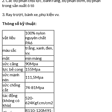
2. Các bộ phận chịu lực, bánh răng, bộ phận bơm, bộ phận
trong sản xuất ô tô
3. Ray trượt, bánh xe, phụ kiện vv.
Thông số kỹ thuật:
100% nylon
vật liệu
nguyên chất
PA6
trắng, xanh, đen,
màu sắc
v.v.
mặt
mịn màng
sức căng
90Mpa
lực bẻ cong
155Mpa
sức mạnh
111,5Mpa
nén
sức chống
74-81Mpa
cắt
tác động
520-
(không có
624Kgf.cm/cm2
khía)
R110-120M91-