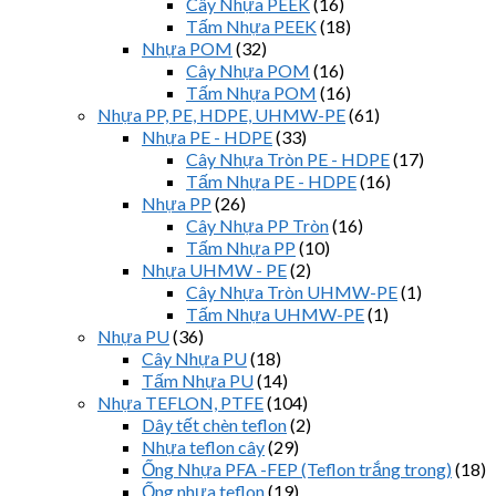
Cây Nhựa PEEK
(16)
Tấm Nhựa PEEK
(18)
Nhựa POM
(32)
Cây Nhựa POM
(16)
Tấm Nhựa POM
(16)
Nhựa PP, PE, HDPE, UHMW-PE
(61)
Nhựa PE - HDPE
(33)
Cây Nhựa Tròn PE - HDPE
(17)
Tấm Nhựa PE - HDPE
(16)
Nhựa PP
(26)
Cây Nhựa PP Tròn
(16)
Tấm Nhựa PP
(10)
Nhựa UHMW - PE
(2)
Cây Nhựa Tròn UHMW-PE
(1)
Tấm Nhựa UHMW-PE
(1)
Nhựa PU
(36)
Cây Nhựa PU
(18)
Tấm Nhựa PU
(14)
Nhựa TEFLON, PTFE
(104)
Dây tết chèn teflon
(2)
Nhựa teflon cây
(29)
Ống Nhựa PFA -FEP (Teflon trắng trong)
(18)
Ống nhựa teflon
(19)