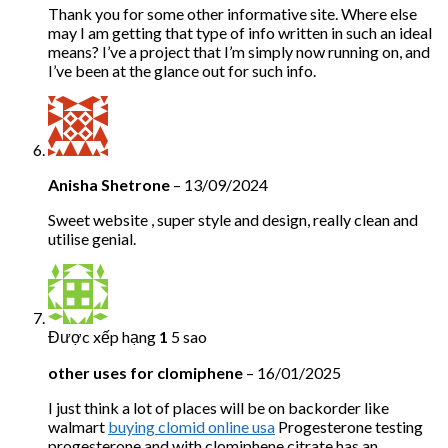
Thank you for some other informative site. Where else
may I am getting that type of info written in such an ideal
means? I’ve a project that I’m simply now running on, and
I’ve been at the glance out for such info.
Anisha Shetrone
–
13/09/2024
Sweet website , super style and design, really clean and
utilise genial.
Được xếp hạng
1
5 sao
other uses for clomiphene
–
16/01/2025
I just think a lot of places will be on backorder like
walmart
buying clomid online usa
Progesterone testing
progesterone and with clomiphene citrate has an