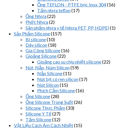
Ống TEFLON - PTFE bọc Inox 304
(16)
Tấm nhựa teflon
(17)
Ống Nhựa
(22)
Phớt Nhựa
(2)
Sản phẩm nhựa y tế (nhựa PET, PP, HDPE)
(1)
Sản Phẩm Silicone
(157)
Bi silicone
(10)
Dây silicon
(18)
Gia Công Silicone
(16)
Gioăng Silicone
(22)
Gioăng cao su chịu nhiệt silicone
(22)
Nút, Nắp, Núm Silicon
(59)
Nắp Silicone
(11)
Nút bịt có ren silicon
(17)
Nút Silicon
(15)
Phích Cắm Silicone
(16)
Ống Silicone
(28)
Ống Silicone Trong Suốt
(26)
Silicone Thực Phẩm
(33)
Silicone Y Tế
(27)
Tấm Silicone
(12)
Vật Liệu Cách Âm Cách Nhiệt
(15)