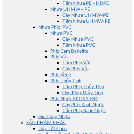
Tấm Nhựa PE – HDPE
Nhựa UHMW – PE
Cây Nhựa UHMW-PE
Tấm Nhựa UHMW-PE
Nhựa Phíp, PVC
Nhựa PVC
Cây Nhựa PVC
Tấm Nhựa PVC
Phíp Cam Bakelite
Phip Vải
Tấm Phíp Vải
Cây Phíp Vải
Phíp Sừng
Phíp Thủy Tinh
Tấm Phíp Thủy Tinh
Ống Phíp Thủy Tinh
Phíp Ngọc EPOXY FR4
Cây Phíp Xanh Ngọc
Tấm Phíp Xanh Ngọc
Gia Công Nhựa
SẢN PHẨM KHÁC
Dây Tết Chèn