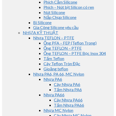
Phích Cắm Silicone
Phích – Nút bịt Silicon có ren
Nút Silicone
Nắp Chụp Silicone
Bi Silicone
Gia Công Silicone yêu cầu
NHỰA KỸ THUẬT
Nhựa TEFLON – PTFE
Ống PFA – FEP (Teflon Trong)
Ống TEFLON – PTFE
Ống TEFLON – PTFE Bọc Inox 304
Tấm Teflon
Cây Teflon Tròn Đặc
Gioăng teflon
Nhựa PA6, PA 66, MC Nylon
Nhựa PA6
Cây Nhựa PA6
Tấm Nhựa PA6
Nhựa PA66
Cây Nhựa PA66
Tấm Nhựa PA66
Nhựa MC Nylon
Cây Nhựa MC Nylon