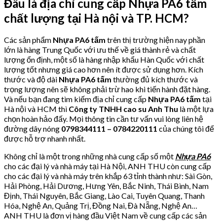
Đâu là địa chỉ cung cấp Nhựa
PA6 tấm
chất lượng tại Hà nội và TP. HCM?
Các sản phẩm
Nhựa PA6 tấm
trên thị trường hiện nay phần
lớn là hàng Trung Quốc với ưu thế về giá thành rẻ và chất
lượng ổn định, một số là hàng nhập khẩu Hàn Quốc với chất
lượng tốt nhưng giá cao hơn nên ít được sử dụng hơn. Kích
thước và độ dài
Nhựa PA6 tấm
thường đủ kích thước và
trọng lượng nên sẽ không phải trừ hao khi tiến hành đặt hàng.
Và nếu bạn đang tìm kiếm địa chỉ cung cấp
Nhựa PA6 tấm
tại
Hà nội và HCM thì
Công ty TNHH cao su Anh Thu
là một lựa
chọn hoàn hảo đấy. Mọi thông tin cần tư vấn vui lòng liên hệ
đường dây nóng
0798344111 –
0784220111
của chúng tôi để
được hỗ trợ nhanh nhất.
Không chỉ là một trong những nhà cung cấp số một
Nhựa PA6
cho các đại lý và nhà máy tại Hà Nội, ANH THU còn cung cấp
cho các đại lý và nhà máy trên khắp 63 tỉnh thành như: Sài Gòn,
Hải Phòng, Hải Dương, Hưng Yên, Bắc Ninh, Thái Bình, Nam
Định, Thái Nguyên, Bắc Giang, Lào Cai, Tuyên Quang, Thanh
Hóa, Nghệ An, Quảng Trị, Đồng Nai, Đà Nẵng, Nghệ An…
ANH THU là đơn vị hàng đầu Việt Nam về cung cấp các sản