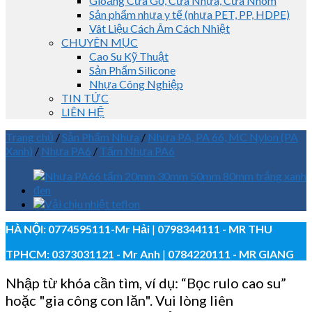
Gioăng Cửa Gỗ, Cửa Nhựa, Cửa Nhôm
Sản phẩm nhựa y tế (nhựa PET, PP, HDPE)
Vât Liệu Cách Âm Cách Nhiệt
CHUYÊN MỤC
Cao Su Kỹ Thuật
Sản Phẩm Silicone
Nhựa Công Nghiệp
TIN TỨC
LIÊN HỆ
Trang chủ
/
Sản Phẩm Nhựa
/
Nhựa PA, PA 66, MC Nylon (PA
Xanh)
/
Nhựa PA6
/
Tấm Nhựa PA6
HÀ NỘI:
0774595111
-Mr Hải
|
0798344111 - MR THU
TPHCM:
0373031121
- Mr Anh
|
0784220111 - MR GIANG
Nhập từ khóa cần tìm, ví dụ: “Bọc rulo cao su”
hoặc "gia công con lăn". Vui lòng liên