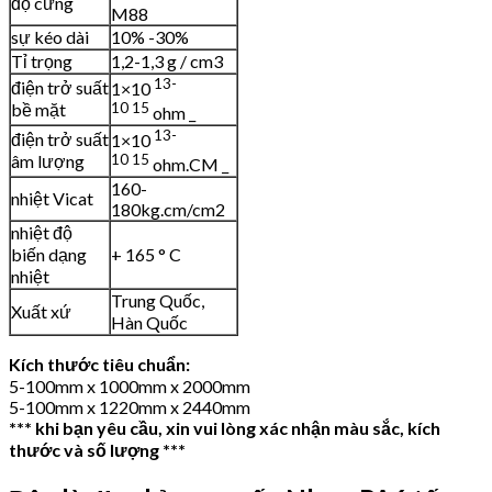
độ cứng
M88
sự kéo dài
10% -30%
Tỉ trọng
1,2-1,3 g / cm3
13-
điện trở suất
1×10
bề mặt
10
15
ohm _
13-
điện trở suất
1×10
âm lượng
10
15
ohm.CM _
160-
nhiệt Vicat
180kg.cm/cm2
nhiệt độ
biến dạng
+ 165 ° C
nhiệt
Trung Quốc,
Xuất xứ
Hàn Quốc
Kích thước tiêu chuẩn:
5-100mm x 1000mm x 2000mm
5-100mm x 1220mm x 2440mm
*** khi bạn yêu cầu, xin vui lòng xác nhận màu sắc, kích
thước và số lượng ***