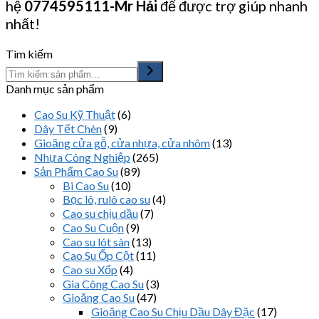
hệ
0774595111
-Mr Hải
để được trợ giúp nhanh
nhất!
Tìm kiếm
Danh mục sản phẩm
Cao Su Kỹ Thuật
(6)
Dây Tết Chèn
(9)
Gioăng cửa gỗ, cửa nhựa, cửa nhôm
(13)
Nhựa Công Nghiệp
(265)
Sản Phẩm Cao Su
(89)
Bi Cao Su
(10)
Bọc lô, rulô cao su
(4)
Cao su chịu dầu
(7)
Cao Su Cuộn
(9)
Cao su lót sàn
(13)
Cao Su Ốp Cột
(11)
Cao su Xốp
(4)
Gia Công Cao Su
(3)
Gioăng Cao Su
(47)
Gioăng Cao Su Chịu Dầu Dây Đặc
(17)