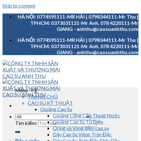
Skip to content
HÀ NỘI: 0774595111-MR HẢI | 0798344111-Mr Thu |
TPHCM: 0373031121-Mr Anh, 078 4220111-Mr
GIANG - anhthu@caosuanhthu.com
HÀ NỘI: 0774595111-MR HẢI | 0798344111-Mr Thu |
TPHCM: 0373031121-Mr Anh, 078 4220111-Mr
GIANG - anhthu@caosuanhthu.com
Menu
≡
╳
TRANG CHỦ
CAO SU KỸ THUẬT
Gioăng Cao Su
Gioăng Cống Cấp Thoát Nước
Gioăng Cao Su Tủ Điện
Tìm kiếm:
Oring và Vòng đệm cao su
Dây Cao Su Viton Tròn Đặc
Dây Cao Su Tròn Đặc Chịu Dầu
Đăng nhập