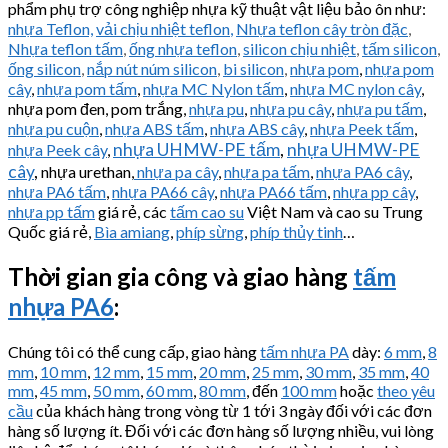
phẩm phụ trợ công nghiệp nhựa kỹ thuật vật liệu bảo ôn như:
nhựa Teflon,
vải chịu nhiệt teflon
,
Nhựa teflon cây tròn đặc
,
Nhựa teflon tấm
,
ống nhựa teflon
,
silicon chịu nhiệt
,
tấm silicon
,
ống silicon
,
nắp nút núm silicon
,
bi silicon
,
nhựa pom
,
nhựa pom
cây
,
nhựa pom tấm
,
nhựa MC Nylon tấm
,
nhựa MC nylon cây
,
nhựa pom đen, pom trắng,
nhựa pu
,
nhựa pu cây
,
nhựa pu tấm
,
nhựa pu cuộn
,
nhựa ABS tấm
,
nhựa ABS cây
,
nhựa Peek tấm
,
nhựa UHMW-PE tấm
,
nhựa UHMW-PE
nhựa Peek cây
,
cây
,
nhựa urethan,
nhựa pa cây
,
nhựa pa tấm
,
nhựa PA6 cây
,
nhựa PA6 tấm
,
nhựa PA66 cây
,
nhựa PA66 tấm
,
nhựa pp cây
,
nhựa pp tấm
giá rẻ, các
tấm cao su
Việt Nam và cao su Trung
Quốc giá rẻ,
Bìa amiang
,
phíp sừng
,
phíp thủy tinh
…
Thời gian gia công và giao hàng
tấm
nhựa PA6
:
Chúng tôi có thể cung cấp, giao hàng
tấm nhựa PA
dày:
6 mm
,
8
mm
,
10 mm
,
12 mm
,
15 mm
,
20 mm
,
25 mm
,
30 mm
,
35 mm
,
40
mm
,
45 mm
,
50 mm
,
60 mm
,
80 mm
, đến
100 mm
hoặc
theo yêu
cầu
của khách hàng trong vòng từ 1 tới 3 ngày đối với các đơn
hàng số lượng ít. Đối với các đơn hàng số lượng nhiều, vui lòng