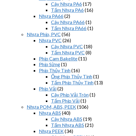
Cây Nhựa PA6
(17)
Tấm Nhựa PA6
(16)
Nhựa PA66
(2)
Cây Nhựa PA66
(1)
Tấm Nhựa PA66
(1)
Nhựa Phíp, PVC
(56)
Nhựa PVC
(26)
Cây Nhựa PVC
(18)
Tấm Nhựa PVC
(8)
Phíp Cam Bakelite
(11)
Phíp Sừng
(1)
Phíp Thủy Tinh
(16)
Ống Phíp Thủy Tinh
(1)
Tấm Phíp Thủy Tinh
(13)
Phíp Vải
(2)
Cây Phíp Vải Tròn
(1)
Tấm Phíp Vải
(1)
Nhựa POM, ABS, PEEK
(106)
Nhựa ABS
(40)
Cây Nhựa ABS
(19)
Tấm Nhựa ABS
(21)
Nhựa PEEK
(34)