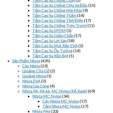
Tấm Cao Su Chống Cháy
(2)
Tấm Cao Su Chống Chịu Va Đập
(15)
Tấm Cao Su Chống Mài Mòn
(9)
Tấm Cao Su Chống Thấm
(14)
Tấm Cao Su Chống Tĩnh ĐIện
(17)
Tấm Cao Su Chống Trơn Trượt
(11)
Tấm Cao Su EPDM
(1)
Tấm Cao Su Giảm Chấn
(17)
Tấm Cao Su Lót Sàn
(18)
Tấm Cao Su Mút Xốp EVA
(2)
Tấm Cao Su Ốp Tường
(14)
Tấm Cao Su Xốp Bọt
(1)
Sản Phẩm Nhựa
(435)
Cây Nhựa
(23)
Gioăng Cửa Gỗ
(2)
Gioăng Nhựa
(1)
Nhựa EVA
(2)
Nhựa Gia Công
(4)
Nhựa PA, PA 66, MC Nylon (PA Xanh)
(69)
Nhựa MC Nylon
(34)
Cây Nhựa MC Nylon
(17)
Tấm Nhựa MC Nylon
(17)
Nhựa PA6
(33)