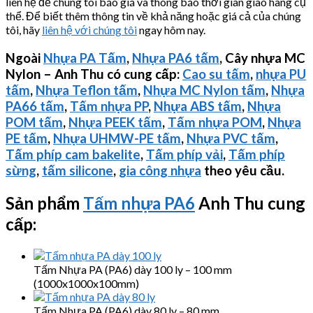
liên hệ để chúng tôi báo giá và thông báo thời gian giao hàng cụ
thể. Để biết thêm thông tin về khả năng hoặc giá cả của chúng
tôi, hãy
liên hệ với chúng tôi
ngay hôm nay.
Ngoài
Nhựa PA Tấm
,
Nhựa PA6 tấm
, Cây nhựa MC
Nylon – Anh Thu có cung cấp:
Cao su tấm
,
nhựa PU
tấm
,
Nhựa Teflon tấm
,
Nhựa MC Nylon tấm
,
Nhựa
PA66 tấm
,
Tấm nhựa PP
,
Nhựa ABS tấm
,
Nhựa
POM tấm
,
Nhựa PEEK tấm
,
Tấm nhựa POM
,
Nhựa
PE tấm
,
Nhựa
UHMW-PE
tấm
,
Nhựa PVC tấm
,
Tấm phíp cam bakelite
,
Tấm phíp vải
,
Tấm phíp
sừng
,
tấm silicone
,
gia công nhựa
theo yêu cầu.
Sản phẩm
Tấm nhựa PA6
Anh Thu cung
cấp:
Tấm Nhựa PA (PA6) dày 100 ly – 100 mm
(1000x1000x100mm)
Tấm Nhựa PA (PA6) dày 80 ly – 80 mm