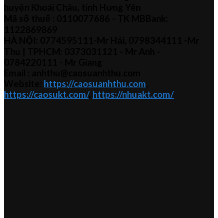
huyện Khoái Châu, tỉnh Hưng Yên
Mã số thuế :
0110077686
- TK MBBank:
1122869869
HÀ NỘI:
0774595111
-Mr Hải
,
0798344111 -Mr
Thu
| TPHCM:
0373031121
- Mr Anh -
0784220111 - Mr
Giang
Email : anhthu@caosuanhthu.com
Website:
https://caosuanhthu.com
,
https://caosukt.com/
,
https://nhuakt.com/