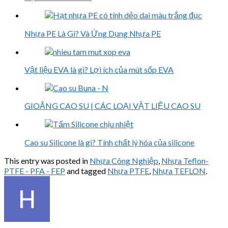
Nhựa PE Là Gì? Và Ứng Dụng Nhựa PE
Vật liệu EVA là gì? Lợi ích của mút sốp EVA
GIOĂNG CAO SU | CÁC LOẠI VẬT LIỆU CAO SU
Cao su Silicone là gì? Tính chất lý hóa của silicone
This entry was posted in
Nhựa Công Nghiệp
,
Nhựa Teflon-
PTFE - PFA - FEP
and tagged
Nhựa PTFE
,
Nhựa TEFLON
.