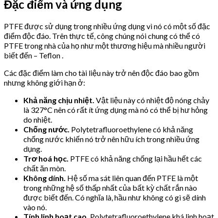
Đặc điểm và ứng dụng
PTFE được sử dụng trong nhiều ứng dụng vì nó có một số đặc
điểm độc đáo. Trên thực tế, công chúng nói chung có thể có
PTFE trong nhà của họ như một thương hiệu mà nhiều người
biết đến – Teflon .
Các đặc điểm làm cho tài liệu này trở nên độc đáo bao gồm
nhưng không giới hạn ở:
Khả năng chịu nhiệt.
Vật liệu này có nhiệt độ nóng chảy
là 327°C nên có rất ít ứng dụng mà nó có thể bị hư hỏng
do nhiệt.
Chống nước.
Polytetrafluoroethylene có khả năng
chống nước khiến nó trở nên hữu ích trong nhiều ứng
dụng.
Trơ hoá học.
PTFE có khả năng chống lại hầu hết các
chất ăn mòn.
Không dính.
Hệ số ma sát liên quan đến PTFE là một
trong những hệ số thấp nhất của bất kỳ chất rắn nào
được biết đến. Có nghĩa là, hầu như không có gì sẽ dính
vào nó.
Tính linh hoạt cao.
Polytetrafluoroethylene khá linh hoạt