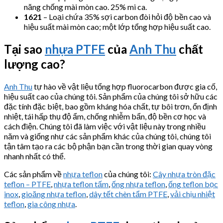
năng chống mài mòn cao. 25% mi ca.
1621
– Loại chứa 35% sợi carbon đòi hỏi độ bền cao và
hiệu suất mài mòn cao; một lớp tổng hợp hiệu suất cao.
Tại sao
nhựa PTFE
của
Anh Thu
chất
lượng cao
?
Anh Thu
tự hào về vật liệu tổng hợp fluorocarbon được gia cố,
hiệu suất cao của chúng tôi. Sản phẩm của chúng tôi sở hữu các
đặc tính đặc biệt, bao gồm kháng hóa chất, tự bôi trơn, ổn định
nhiệt, tái hấp thụ độ ẩm, chống nhiễm bẩn, độ bền cơ học và
cách điện. Chúng tôi đã làm việc với vật liệu này trong nhiều
năm và giống như các sản phẩm khác của chúng tôi, chúng tôi
tận tâm tạo ra các bộ phận bạn cần trong thời gian quay vòng
nhanh nhất có thể.
Các sản phẩm về
nhựa teflon
của chúng tôi:
Cây nhựa tròn đặc
teflon – PTFE
,
nhựa teflon tấm
,
ống nhựa teflon
,
ống teflon bọc
inox
,
gioăng nhựa teflon
,
dây tết chèn tẩm PTFE
,
vải chịu nhiệt
teflon
,
gia công nhựa
.