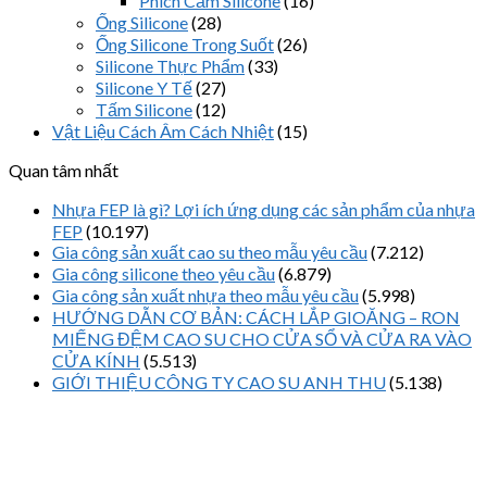
Phích Cắm Silicone
(16)
Ống Silicone
(28)
Ống Silicone Trong Suốt
(26)
Silicone Thực Phẩm
(33)
Silicone Y Tế
(27)
Tấm Silicone
(12)
Vật Liệu Cách Âm Cách Nhiệt
(15)
Quan tâm nhất
Nhựa FEP là gì? Lợi ích ứng dụng các sản phẩm của nhựa
FEP
(10.197)
Gia công sản xuất cao su theo mẫu yêu cầu
(7.212)
Gia công silicone theo yêu cầu
(6.879)
Gia công sản xuất nhựa theo mẫu yêu cầu
(5.998)
HƯỚNG DẪN CƠ BẢN: CÁCH LẮP GIOĂNG – RON
MIẾNG ĐỆM CAO SU CHO CỬA SỔ VÀ CỬA RA VÀO
CỬA KÍNH
(5.513)
GIỚI THIỆU CÔNG TY CAO SU ANH THU
(5.138)