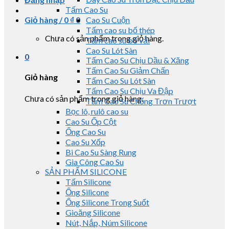
Tấm Cao Su
Giỏ hàng /
0
₫
0
Cao Su Cuộn
Tấm cao su bố thép
Chưa có sản phẩm trong giỏ hàng.
Tấm cao su bố vải
Cao Su Lót Sàn
0
Tấm Cao Su Chịu Dầu & Xăng
Tấm Cao Su Giảm Chấn
Giỏ hàng
Tấm Cao Su Lót Sàn
Tấm Cao Su Chịu Va Đập
Chưa có sản phẩm trong giỏ hàng.
Tấm Cao Su Chống Trơn Trượt
Bọc lô, rulô cao su
Cao Su Ốp Cột
Ống Cao Su
Cao Su Xốp
Bi Cao Su Sàng Rung
Gia Công Cao Su
SẢN PHẨM SILICONE
Tấm Silicone
Ống Silicone
Ống Silicone Trong Suốt
Gioăng Silicone
Nút, Nắp, Núm Silicone