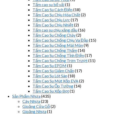
Tấm cao su bố vải
(1)
Tấm Cao Su Cách Điện
(18)
Tấm Cao Su Chịu Hóa Chất
(2)
Tấm Cao Su Chịu Lực
(17)
Tấm Cao Su Chịu Nhiệt
(2)
Tấm cao su chịu xăng dầu
(16)
Tấm Cao Su Chống Cháy
(2)
Tấm Cao Su Chống Chịu Va Đập
(15)
Tấm Cao Su Chống Mài Mòn
(9)
Tấm Cao Su Chống Thấm
(14)
Tấm Cao Su Chống Tĩnh ĐIện
(17)
Tấm Cao Su Chống Trơn Trượt
(11)
Tấm Cao Su EPDM
(1)
Tấm Cao Su Giảm Chấn
(17)
Tấm Cao Su Lót Sàn
(18)
Tấm Cao Su Mút Xốp EVA
(2)
Tấm Cao Su Ốp Tường
(14)
Tấm Cao Su Xốp Bọt
(1)
Sản Phẩm Nhựa
(435)
Cây Nhựa
(23)
Gioăng Cửa Gỗ
(2)
Gioăng Nhựa
(1)