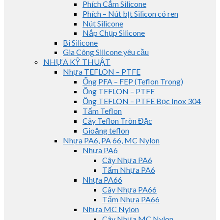
Phích Cắm Silicone
Phích – Nút bịt Silicon có ren
Nút Silicone
Nắp Chụp Silicone
Bi Silicone
Gia Công Silicone yêu cầu
NHỰA KỸ THUẬT
Nhựa TEFLON – PTFE
Ống PFA – FEP (Teflon Trong)
Ống TEFLON – PTFE
Ống TEFLON – PTFE Bọc Inox 304
Tấm Teflon
Cây Teflon Tròn Đặc
Gioăng teflon
Nhựa PA6, PA 66, MC Nylon
Nhựa PA6
Cây Nhựa PA6
Tấm Nhựa PA6
Nhựa PA66
Cây Nhựa PA66
Tấm Nhựa PA66
Nhựa MC Nylon
Cây Nhựa MC Nylon