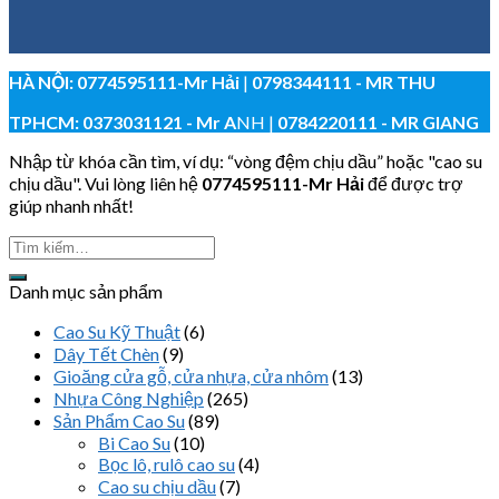
HÀ NỘI:
0774595111
-Mr Hải
|
0798344111 - MR THU
TPHCM:
0373031121
- Mr A
NH |
0784220111 - MR GIANG
Nhập từ khóa cần tìm, ví dụ: “vòng đệm chịu dầu” hoặc "cao su
chịu dầu". Vui lòng liên hệ
0774595111
-Mr Hải
để được trợ
giúp nhanh nhất!
Danh mục sản phẩm
Cao Su Kỹ Thuật
(6)
Dây Tết Chèn
(9)
Gioăng cửa gỗ, cửa nhựa, cửa nhôm
(13)
Nhựa Công Nghiệp
(265)
Sản Phẩm Cao Su
(89)
Bi Cao Su
(10)
Bọc lô, rulô cao su
(4)
Cao su chịu dầu
(7)