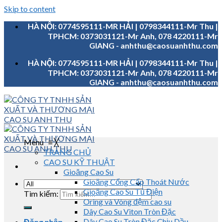
Skip to content
HÀ NỘI: 0774595111-MR HẢI | 0798344111-Mr Thu |
TPHCM: 0373031121-Mr Anh, 078 4220111-Mr
GIANG - anhthu@caosuanhthu.com
HÀ NỘI: 0774595111-MR HẢI | 0798344111-Mr Thu |
TPHCM: 0373031121-Mr Anh, 078 4220111-Mr
GIANG - anhthu@caosuanhthu.com
Menu
≡
╳
TRANG CHỦ
CAO SU KỸ THUẬT
Gioăng Cao Su
Gioăng Cống Cấp Thoát Nước
Gioăng Cao Su Tủ Điện
Tìm kiếm:
Oring và Vòng đệm cao su
Dây Cao Su Viton Tròn Đặc
Dây Cao Su Tròn Đặc Chịu Dầu
Đăng nhập