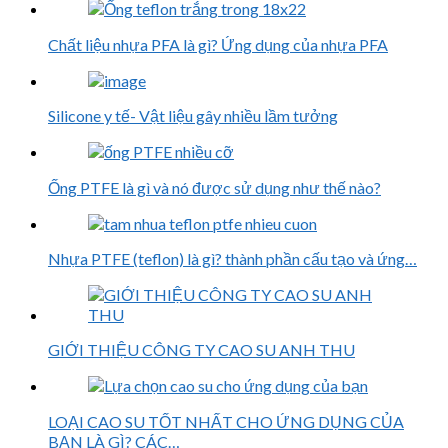
Chất liệu nhựa PFA là gì? Ứng dụng của nhựa PFA
Silicone y tế- Vật liệu gây nhiều lầm tưởng
Ống PTFE là gì và nó được sử dụng như thế nào?
Nhựa PTFE (teflon) là gì? thành phần cấu tạo và ứng…
GIỚI THIỆU CÔNG TY CAO SU ANH THU
LOẠI CAO SU TỐT NHẤT CHO ỨNG DỤNG CỦA
BẠN LÀ GÌ? CÁC…