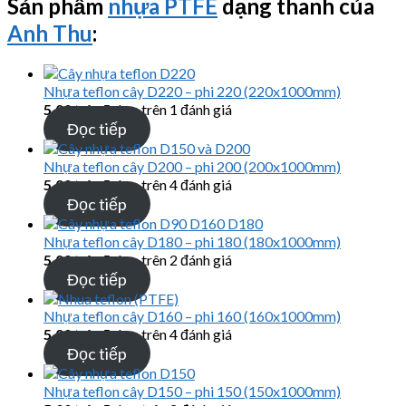
Sản phẩm
nhựa PTFE
dạng thanh của
Anh Thu
:
Nhựa teflon cây D220 – phi 220 (220x1000mm)
5.00
trên 5 dựa trên
1
đánh giá
Đọc tiếp
Nhựa teflon cây D200 – phi 200 (200x1000mm)
5.00
trên 5 dựa trên
4
đánh giá
Đọc tiếp
Nhựa teflon cây D180 – phi 180 (180x1000mm)
5.00
trên 5 dựa trên
2
đánh giá
Đọc tiếp
Nhựa teflon cây D160 – phi 160 (160x1000mm)
5.00
trên 5 dựa trên
4
đánh giá
Đọc tiếp
Nhựa teflon cây D150 – phi 150 (150x1000mm)