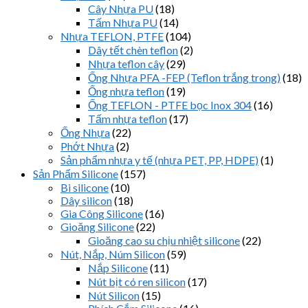
Cây Nhựa PU
(18)
Tấm Nhựa PU
(14)
Nhựa TEFLON, PTFE
(104)
Dây tết chèn teflon
(2)
Nhựa teflon cây
(29)
Ống Nhựa PFA -FEP (Teflon trắng trong)
(18)
Ống nhựa teflon
(19)
Ống TEFLON - PTFE bọc Inox 304
(16)
Tấm nhựa teflon
(17)
Ống Nhựa
(22)
Phớt Nhựa
(2)
Sản phẩm nhựa y tế (nhựa PET, PP, HDPE)
(1)
Sản Phẩm Silicone
(157)
Bi silicone
(10)
Dây silicon
(18)
Gia Công Silicone
(16)
Gioăng Silicone
(22)
Gioăng cao su chịu nhiệt silicone
(22)
Nút, Nắp, Núm Silicon
(59)
Nắp Silicone
(11)
Nút bịt có ren silicon
(17)
Nút Silicon
(15)