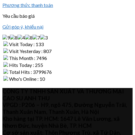
Phương thức thanh toán
Yêu cầu báo giá
Gửi góp ý, khiếu nại
Visit Today : 133
Visit Yesterday : 807
This Month : 7496
Hits Today : 255
Total Hits : 3799676
Who's Online : 10
CÔNG TY TNHH SẢN XUẤT VÀ THƯƠNG MẠI
CAO SU ANH THU
VPGD : P206 – H9, ngõ 475, Đường Nguyễn Trãi,
Thanh Xuân Nam, Thanh Xuân, Hà Nội
Kho hàng tại TP. HCM: 1647 Lê Văn Lương, xã
Nhơn Đức, huyện Nhà Bè, TP. HCM
Cơ sở sản xuất: Thôn Phương Trù, xã Tứ Dân,