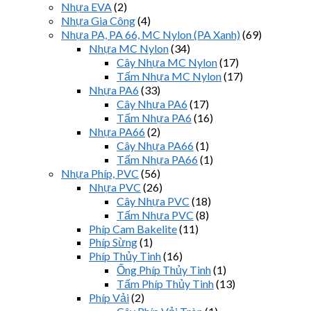
Nhựa EVA
(2)
Nhựa Gia Công
(4)
Nhựa PA, PA 66, MC Nylon (PA Xanh)
(69)
Nhựa MC Nylon
(34)
Cây Nhựa MC Nylon
(17)
Tấm Nhựa MC Nylon
(17)
Nhựa PA6
(33)
Cây Nhựa PA6
(17)
Tấm Nhựa PA6
(16)
Nhựa PA66
(2)
Cây Nhựa PA66
(1)
Tấm Nhựa PA66
(1)
Nhựa Phíp, PVC
(56)
Nhựa PVC
(26)
Cây Nhựa PVC
(18)
Tấm Nhựa PVC
(8)
Phíp Cam Bakelite
(11)
Phíp Sừng
(1)
Phíp Thủy Tinh
(16)
Ống Phíp Thủy Tinh
(1)
Tấm Phíp Thủy Tinh
(13)
Phíp Vải
(2)