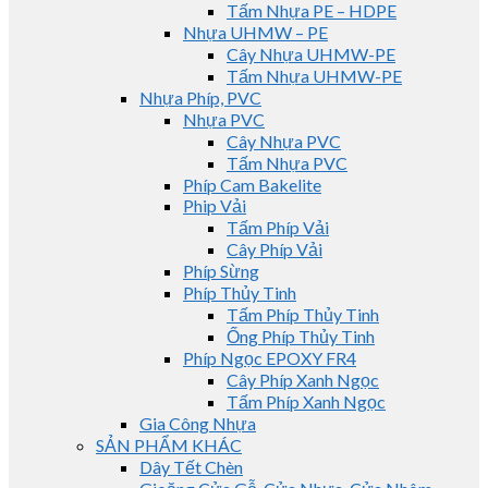
Tấm Nhựa PE – HDPE
Nhựa UHMW – PE
Cây Nhựa UHMW-PE
Tấm Nhựa UHMW-PE
Nhựa Phíp, PVC
Nhựa PVC
Cây Nhựa PVC
Tấm Nhựa PVC
Phíp Cam Bakelite
Phip Vải
Tấm Phíp Vải
Cây Phíp Vải
Phíp Sừng
Phíp Thủy Tinh
Tấm Phíp Thủy Tinh
Ống Phíp Thủy Tinh
Phíp Ngọc EPOXY FR4
Cây Phíp Xanh Ngọc
Tấm Phíp Xanh Ngọc
Gia Công Nhựa
SẢN PHẨM KHÁC
Dây Tết Chèn