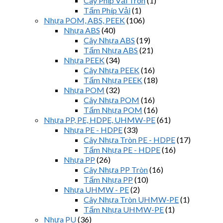
Cây Phíp Vải Tròn
(1)
Tấm Phíp Vải
(1)
Nhựa POM, ABS, PEEK
(106)
Nhựa ABS
(40)
Cây Nhựa ABS
(19)
Tấm Nhựa ABS
(21)
Nhựa PEEK
(34)
Cây Nhựa PEEK
(16)
Tấm Nhựa PEEK
(18)
Nhựa POM
(32)
Cây Nhựa POM
(16)
Tấm Nhựa POM
(16)
Nhựa PP, PE, HDPE, UHMW-PE
(61)
Nhựa PE - HDPE
(33)
Cây Nhựa Tròn PE - HDPE
(17)
Tấm Nhựa PE - HDPE
(16)
Nhựa PP
(26)
Cây Nhựa PP Tròn
(16)
Tấm Nhựa PP
(10)
Nhựa UHMW - PE
(2)
Cây Nhựa Tròn UHMW-PE
(1)
Tấm Nhựa UHMW-PE
(1)
Nhựa PU
(36)