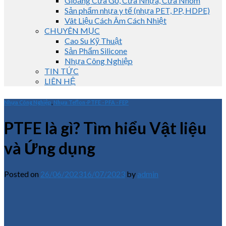
Gioăng Cửa Gỗ, Cửa Nhựa, Cửa Nhôm
Sản phẩm nhựa y tế (nhựa PET, PP, HDPE)
Vât Liệu Cách Âm Cách Nhiệt
CHUYÊN MỤC
Cao Su Kỹ Thuật
Sản Phẩm Silicone
Nhựa Công Nghiệp
TIN TỨC
LIÊN HỆ
Nhựa Công Nghiệp
,
Nhựa Teflon-PTFE - PFA - FEP
PTFE là gì? Tìm hiểu Vật liệu
và Ứng dụng
Posted on
26/06/2023
16/07/2023
by
admin