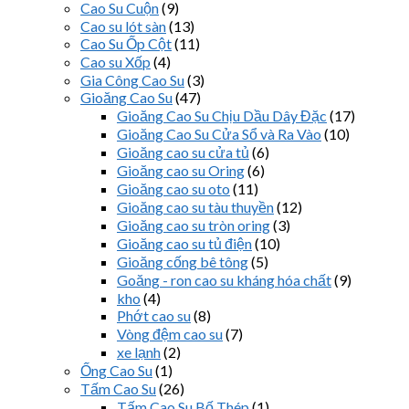
Cao Su Cuộn
(9)
Cao su lót sàn
(13)
Cao Su Ốp Cột
(11)
Cao su Xốp
(4)
Gia Công Cao Su
(3)
Gioăng Cao Su
(47)
Gioăng Cao Su Chịu Dầu Dây Đặc
(17)
Gioăng Cao Su Cửa Sổ và Ra Vào
(10)
Gioăng cao su cửa tủ
(6)
Gioăng cao su Oring
(6)
Gioăng cao su oto
(11)
Gioăng cao su tàu thuyền
(12)
Gioăng cao su tròn oring
(3)
Gioăng cao su tủ điện
(10)
Gioăng cống bê tông
(5)
Goăng - ron cao su kháng hóa chất
(9)
kho
(4)
Phớt cao su
(8)
Vòng đệm cao su
(7)
xe lạnh
(2)
Ống Cao Su
(1)
Tấm Cao Su
(26)
Tấm Cao Su Bố Thép
(1)