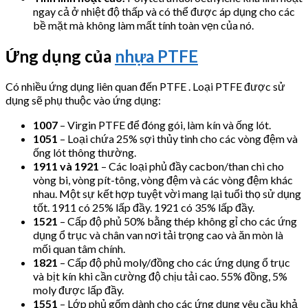
ngay cả ở nhiệt độ thấp và có thể được áp dụng cho các
bề mặt mà không làm mất tính toàn vẹn của nó.
Ứng dụng của
nhựa PTFE
Có nhiều ứng dụng liên quan đến PTFE . Loại PTFE được sử
dụng sẽ phụ thuộc vào ứng dụng:
1007
– Virgin PTFE để đóng gói, làm kín và ống lót.
1051
– Loại chứa 25% sợi thủy tinh cho các vòng đệm và
ống lót thông thường.
1911 và 1921
– Các loại phủ đầy cacbon/than chì cho
vòng bi, vòng pít-tông, vòng đệm và các vòng đệm khác
nhau. Một sự kết hợp tuyệt vời mang lại tuổi thọ sử dụng
tốt. 1911 có 25% lấp đầy. 1921 có 35% lấp đầy.
1521
– Cấp độ phủ 50% bằng thép không gỉ cho các ứng
dụng ổ trục và chân van nơi tải trọng cao và ăn mòn là
mối quan tâm chính.
1821
– Cấp độ phủ moly/đồng cho các ứng dụng ổ trục
và bịt kín khi cần cường độ chịu tải cao. 55% đồng, 5%
moly được lấp đầy.
1551
– Lớp phủ gốm dành cho các ứng dụng yêu cầu khả