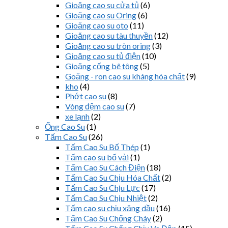
Gioăng cao su cửa tủ
(6)
Gioăng cao su Oring
(6)
Gioăng cao su oto
(11)
Gioăng cao su tàu thuyền
(12)
Gioăng cao su tròn oring
(3)
Gioăng cao su tủ điện
(10)
Gioăng cống bê tông
(5)
Goăng - ron cao su kháng hóa chất
(9)
kho
(4)
Phớt cao su
(8)
Vòng đệm cao su
(7)
xe lạnh
(2)
Ống Cao Su
(1)
Tấm Cao Su
(26)
Tấm Cao Su Bố Thép
(1)
Tấm cao su bố vải
(1)
Tấm Cao Su Cách Điện
(18)
Tấm Cao Su Chịu Hóa Chất
(2)
Tấm Cao Su Chịu Lực
(17)
Tấm Cao Su Chịu Nhiệt
(2)
Tấm cao su chịu xăng dầu
(16)
Tấm Cao Su Chống Cháy
(2)