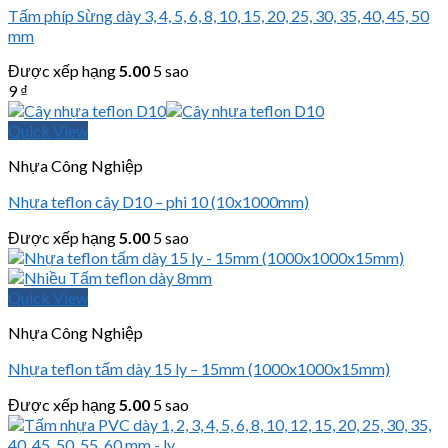
Tấm phíp Sừng dày 3, 4, 5, 6, 8, 10, 15, 20, 25, 30, 35, 40, 45, 50
mm
Được xếp hạng
5.00
5 sao
9
₫
Quick View
Nhựa Công Nghiệp
Nhựa teflon cây D10 – phi 10 (10x1000mm)
Được xếp hạng
5.00
5 sao
Quick View
Nhựa Công Nghiệp
Nhựa teflon tấm dày 15 ly – 15mm (1000x1000x15mm)
Được xếp hạng
5.00
5 sao