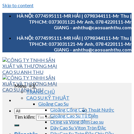
Skip to content
HÀ NỘI: 0774595111-MR HẢI | 0798344111-Mr Thu |
TPHCM: 0373031121-Mr Anh, 078 4220111-Mr
GIANG - anhthu@caosuanhthu.com
HÀ NỘI: 0774595111-MR HẢI | 0798344111-Mr Thu |
TPHCM: 0373031121-Mr Anh, 078 4220111-Mr
GIANG - anhthu@caosuanhthu.com
Menu
≡
╳
TRANG CHỦ
CAO SU KỸ THUẬT
Gioăng Cao Su
Gioăng Cống Cấp Thoát Nước
Gioăng Cao Su Tủ Điện
Tìm kiếm:
Oring và Vòng đệm cao su
Dây Cao Su Viton Tròn Đặc
Dây Cao Su Tròn Đặc Chịu Dầu
Đăng nhập