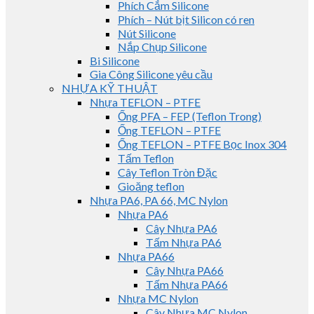
Phích Cắm Silicone
Phích – Nút bịt Silicon có ren
Nút Silicone
Nắp Chụp Silicone
Bi Silicone
Gia Công Silicone yêu cầu
NHỰA KỸ THUẬT
Nhựa TEFLON – PTFE
Ống PFA – FEP (Teflon Trong)
Ống TEFLON – PTFE
Ống TEFLON – PTFE Bọc Inox 304
Tấm Teflon
Cây Teflon Tròn Đặc
Gioăng teflon
Nhựa PA6, PA 66, MC Nylon
Nhựa PA6
Cây Nhựa PA6
Tấm Nhựa PA6
Nhựa PA66
Cây Nhựa PA66
Tấm Nhựa PA66
Nhựa MC Nylon
Cây Nhựa MC Nylon