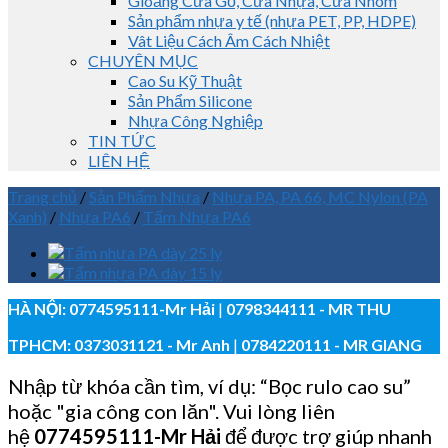
Gioăng Cửa Gỗ, Cửa Nhựa, Cửa Nhôm
Sản phẩm nhựa y tế (nhựa PET, PP, HDPE)
Vât Liệu Cách Âm Cách Nhiệt
CHUYÊN MỤC
Cao Su Kỹ Thuật
Sản Phẩm Silicone
Nhựa Công Nghiệp
TIN TỨC
LIÊN HỆ
Trang chủ
/
Sản Phẩm Nhựa
/
Nhựa PA, PA 66, MC Nylon (PA
Xanh)
/
Nhựa PA6
/
Tấm Nhựa PA6
HÀ NỘI:
0774595111
-Mr Hải
|
0798344111 - MR THU
TPHCM:
0373031121
- Mr Anh
|
0784220111 - MR GIANG
Nhập từ khóa cần tìm, ví dụ: “Bọc rulo cao su”
hoặc "gia công con lăn". Vui lòng liên
hệ
0774595111
-Mr Hải
để được trợ giúp nhanh