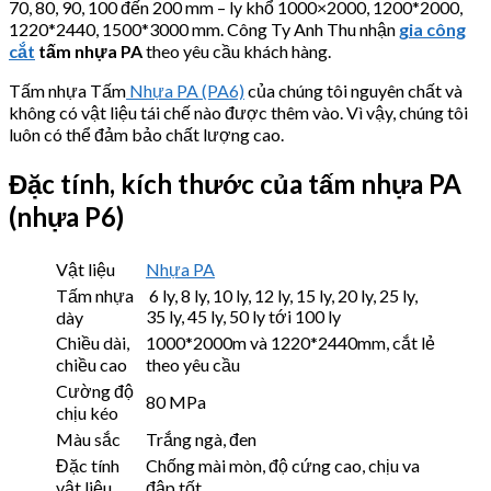
70, 80, 90, 100 đến 200 mm – ly khổ 1000×2000, 1200*2000,
1220*2440, 1500*3000 mm. Công Ty Anh Thu nhận
gia công
cắt
tấm nhựa PA
theo yêu cầu khách hàng.
Tấm nhựa Tấm
Nhựa PA (PA6)
của chúng tôi nguyên chất và
không có vật liệu tái chế nào được thêm vào. Vì vậy, chúng tôi
luôn có thể đảm bảo chất lượng cao.
Đặc tính, kích thước của tấm nhựa PA
(nhựa P6)
Vật liệu
Nhựa PA
Tấm nhựa
6 ly, 8 ly, 10 ly, 12 ly, 15 ly, 20 ly, 25 ly,
35 ly, 45 ly, 50 ly tới 100 ly
dày
Chiều dài,
1000*2000m và 1220*2440mm, cắt lẻ
chiều cao
theo yêu cầu
Cường độ
80 MPa
chịu kéo
Màu sắc
Trắng ngà, đen
Đặc tính
Chống mài mòn, độ cứng cao, chịu va
vật liệu
đập tốt