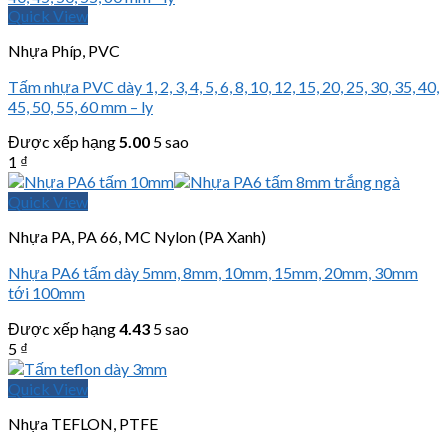
Quick View
Nhựa Phíp, PVC
Tấm nhựa PVC dày 1, 2, 3, 4, 5, 6, 8, 10, 12, 15, 20, 25, 30, 35, 40,
45, 50, 55, 60 mm – ly
Được xếp hạng
5.00
5 sao
1
₫
Quick View
Nhựa PA, PA 66, MC Nylon (PA Xanh)
Nhựa PA6 tấm dày 5mm, 8mm, 10mm, 15mm, 20mm, 30mm
tới 100mm
Được xếp hạng
4.43
5 sao
5
₫
Quick View
Nhựa TEFLON, PTFE