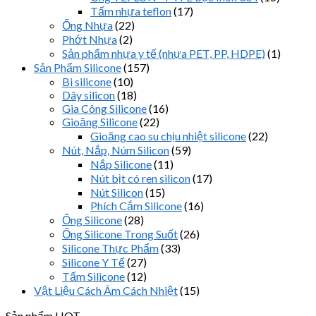
Tấm nhựa teflon
(17)
Ống Nhựa
(22)
Phớt Nhựa
(2)
Sản phẩm nhựa y tế (nhựa PET, PP, HDPE)
(1)
Sản Phẩm Silicone
(157)
Bi silicone
(10)
Dây silicon
(18)
Gia Công Silicone
(16)
Gioăng Silicone
(22)
Gioăng cao su chịu nhiệt silicone
(22)
Nút, Nắp, Núm Silicon
(59)
Nắp Silicone
(11)
Nút bịt có ren silicon
(17)
Nút Silicon
(15)
Phích Cắm Silicone
(16)
Ống Silicone
(28)
Ống Silicone Trong Suốt
(26)
Silicone Thực Phẩm
(33)
Silicone Y Tế
(27)
Tấm Silicone
(12)
Vật Liệu Cách Âm Cách Nhiệt
(15)
Sản phẩm HOT