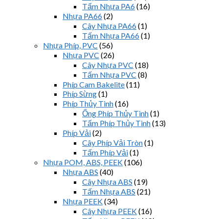
Tấm Nhựa PA6
(16)
Nhựa PA66
(2)
Cây Nhựa PA66
(1)
Tấm Nhựa PA66
(1)
Nhựa Phíp, PVC
(56)
Nhựa PVC
(26)
Cây Nhựa PVC
(18)
Tấm Nhựa PVC
(8)
Phíp Cam Bakelite
(11)
Phíp Sừng
(1)
Phíp Thủy Tinh
(16)
Ống Phíp Thủy Tinh
(1)
Tấm Phíp Thủy Tinh
(13)
Phíp Vải
(2)
Cây Phíp Vải Tròn
(1)
Tấm Phíp Vải
(1)
Nhựa POM, ABS, PEEK
(106)
Nhựa ABS
(40)
Cây Nhựa ABS
(19)
Tấm Nhựa ABS
(21)
Nhựa PEEK
(34)
Cây Nhựa PEEK
(16)