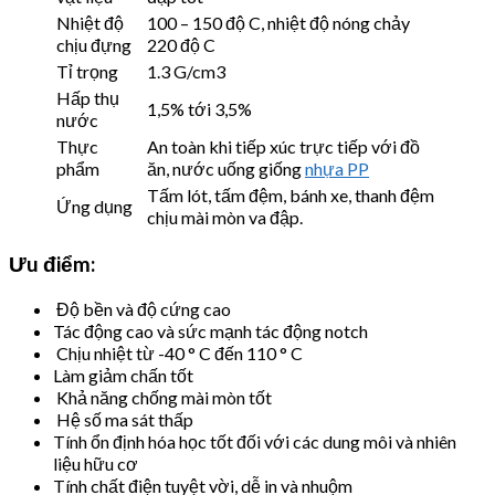
Nhiệt độ
100 – 150 độ C, nhiệt độ nóng chảy
chịu đựng
220 độ C
Tỉ trọng
1.3 G/cm3
Hấp thụ
1,5% tới 3,5%
nước
Thực
An toàn khi tiếp xúc trực tiếp với đồ
phẩm
ăn, nước uống giống
nhựa PP
Tấm lót, tấm đệm, bánh xe, thanh đệm
Ứng dụng
chịu mài mòn va đập.
Ưu điểm:
Độ bền và độ cứng cao
Tác động cao và sức mạnh tác động notch
Chịu nhiệt từ -40 ° C đến 110 ° C
Làm giảm chấn tốt
Khả năng chống mài mòn tốt
Hệ số ma sát thấp
Tính ổn định hóa học tốt đối với các dung môi và nhiên
liệu hữu cơ
Tính chất điện tuyệt vời, dễ in và nhuộm