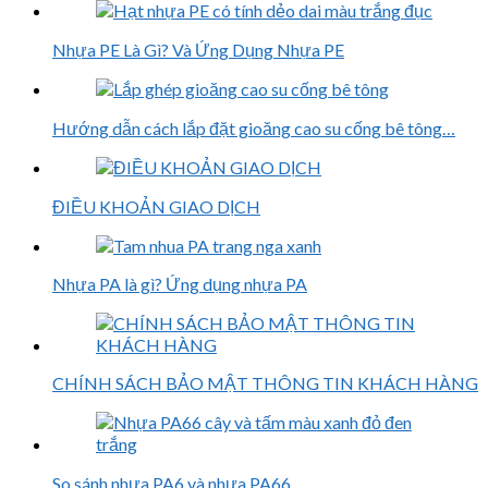
Nhựa PE Là Gì? Và Ứng Dụng Nhựa PE
Hướng dẫn cách lắp đặt gioăng cao su cống bê tông…
ĐIỀU KHOẢN GIAO DỊCH
Nhựa PA là gì? Ứng dụng nhựa PA
CHÍNH SÁCH BẢO MẬT THÔNG TIN KHÁCH HÀNG
So sánh nhựa PA6 và nhựa PA66