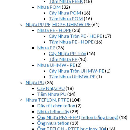
Tấm Nhựa PEEK
(18)
Nhựa POM
(32)
Cây Nhựa POM
(16)
Tấm Nhựa POM
(16)
Nhựa PP, PE, HDPE, UHMW-PE
(61)
Nhựa PE - HDPE
(33)
Cây Nhựa Tròn PE - HDPE
(17)
Tấm Nhựa PE - HDPE
(16)
Nhựa PP
(26)
Cây Nhựa PP Tròn
(16)
Tấm Nhựa PP
(10)
Nhựa UHMW - PE
(2)
Cây Nhựa Tròn UHMW-PE
(1)
Tấm Nhựa UHMW-PE
(1)
Nhựa PU
(36)
Cây Nhựa PU
(18)
Tấm Nhựa PU
(14)
Nhựa TEFLON, PTFE
(104)
Dây tết chèn teflon
(2)
Nhựa teflon cây
(29)
Ống Nhựa PFA -FEP (Teflon trắng trong)
(18)
Ống nhựa teflon
(19)
Ống TEFLON - PTFE bọc Inox 304
(16)