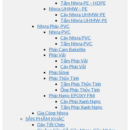
Tấm Nhựa PE – HDPE
Nhựa UHMW – PE
Cây Nhựa UHMW-PE
Tấm Nhựa UHMW-PE
Nhựa Phíp, PVC
Nhựa PVC
Cây Nhựa PVC
Tấm Nhựa PVC
Phíp Cam Bakelite
Phip Vải
Tấm Phíp Vải
Cây Phíp Vải
Phíp Sừng
Phíp Thủy Tinh
Tấm Phíp Thủy Tinh
Ống Phíp Thủy Tinh
Phíp Ngọc EPOXY FR4
Cây Phíp Xanh Ngọc
Tấm Phíp Xanh Ngọc
Gia Công Nhựa
SẢN PHẨM KHÁC
Dây Tết Chèn