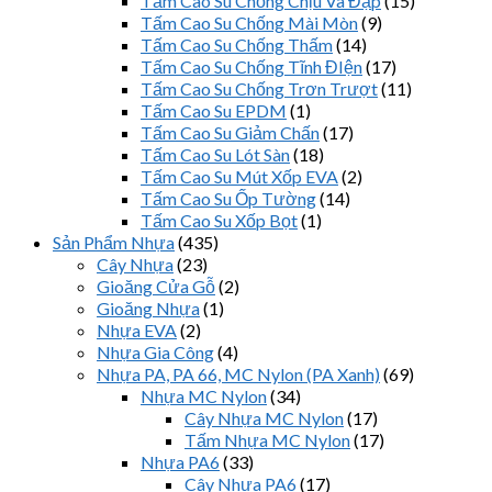
Tấm Cao Su Chống Chịu Va Đập
(15)
Tấm Cao Su Chống Mài Mòn
(9)
Tấm Cao Su Chống Thấm
(14)
Tấm Cao Su Chống Tĩnh ĐIện
(17)
Tấm Cao Su Chống Trơn Trượt
(11)
Tấm Cao Su EPDM
(1)
Tấm Cao Su Giảm Chấn
(17)
Tấm Cao Su Lót Sàn
(18)
Tấm Cao Su Mút Xốp EVA
(2)
Tấm Cao Su Ốp Tường
(14)
Tấm Cao Su Xốp Bọt
(1)
Sản Phẩm Nhựa
(435)
Cây Nhựa
(23)
Gioăng Cửa Gỗ
(2)
Gioăng Nhựa
(1)
Nhựa EVA
(2)
Nhựa Gia Công
(4)
Nhựa PA, PA 66, MC Nylon (PA Xanh)
(69)
Nhựa MC Nylon
(34)
Cây Nhựa MC Nylon
(17)
Tấm Nhựa MC Nylon
(17)
Nhựa PA6
(33)
Cây Nhựa PA6
(17)