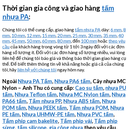
Thời gian gia công và giao hàng
tấm
nhựa PA
:
Chúng tôi có thể cung cấp, giao hàng
tấm nhựa PA
dày:
6 mm
,
8
mm
,
10 mm
,
12 mm
,
15 mm
,
20 mm
,
25 mm
,
30 mm
,
35 mm
,
40
mm
,
45 mm
,
50 mm
,
60 mm
,
80 mm
, đến
100 mm
hoặc
theo yêu
cầu
của khách hàng trong vòng từ 1 tới 3 ngày đối với các đơn
hàng số lượng ít. Đối với các đơn hàng số lượng nhiều, vui lòng
liên hệ để chúng tôi báo giá và thông báo thời gian giao hàng cụ
thể. Để biết thêm thông tin về khả năng hoặc giá cả của chúng
tôi, hãy
liên hệ với chúng tôi
ngay hôm nay.
Ngoài
Nhựa PA Tấm
,
Nhựa PA6 tấm
, Cây nhựa MC
Nylon – Anh Thu có cung cấp:
Cao su tấm
,
nhựa PU
tấm
,
Nhựa Teflon tấm
,
Nhựa MC Nylon tấm
,
Nhựa
PA66 tấm
,
Tấm nhựa PP
,
Nhựa ABS tấm
,
Nhựa
POM tấm
,
Nhựa PEEK tấm
,
Tấm nhựa POM
,
Nhựa
PE tấm
,
Nhựa
UHMW-PE
tấm
,
Nhựa PVC tấm
,
Tấm phíp cam bakelite
,
Tấm phíp vải
,
Tấm phíp
sừng
,
tấm silicone
,
gia công nhựa
theo yêu cầu.