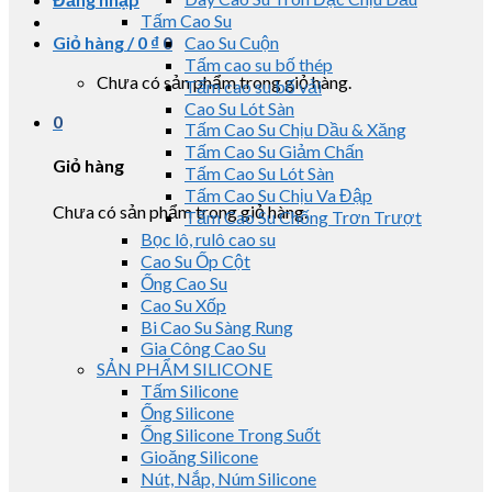
Tấm Cao Su
Giỏ hàng /
0
₫
0
Cao Su Cuộn
Tấm cao su bố thép
Chưa có sản phẩm trong giỏ hàng.
Tấm cao su bố vải
Cao Su Lót Sàn
0
Tấm Cao Su Chịu Dầu & Xăng
Tấm Cao Su Giảm Chấn
Giỏ hàng
Tấm Cao Su Lót Sàn
Tấm Cao Su Chịu Va Đập
Chưa có sản phẩm trong giỏ hàng.
Tấm Cao Su Chống Trơn Trượt
Bọc lô, rulô cao su
Cao Su Ốp Cột
Ống Cao Su
Cao Su Xốp
Bi Cao Su Sàng Rung
Gia Công Cao Su
SẢN PHẨM SILICONE
Tấm Silicone
Ống Silicone
Ống Silicone Trong Suốt
Gioăng Silicone
Nút, Nắp, Núm Silicone