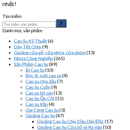
nhất!
Tìm kiếm
Danh mục sản phẩm
Cao Su Kỹ Thuật
(6)
Dây Tết Chèn
(9)
Gioăng cửa gỗ, cửa nhựa, cửa nhôm
(13)
Nhựa Công Nghiệp
(265)
Sản Phẩm Cao Su
(89)
Bi Cao Su
(10)
Bọc lô, rulô cao su
(4)
Cao su chịu dầu
(7)
Cao Su Cuộn
(9)
Cao su lót sàn
(13)
Cao Su Ốp Cột
(11)
Cao su Xốp
(4)
Gia Công Cao Su
(3)
Gioăng Cao Su
(47)
Gioăng Cao Su Chịu Dầu Dây Đặc
(17)
Gioăng Cao Su Cửa Sổ và Ra Vào
(10)