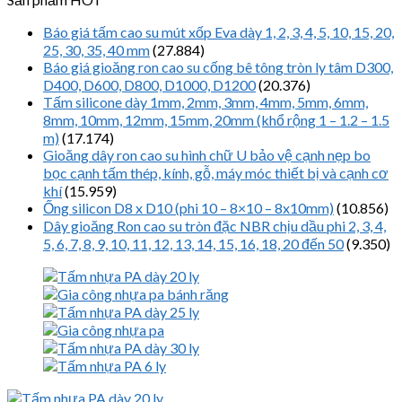
Báo giá tấm cao su mút xốp Eva dày 1, 2, 3, 4, 5, 10, 15, 20,
25, 30, 35, 40 mm
(27.884)
Báo giá gioăng ron cao su cống bê tông tròn ly tâm D300,
D400, D600, D800, D1000, D1200
(20.376)
Tấm silicone dày 1mm, 2mm, 3mm, 4mm, 5mm, 6mm,
8mm, 10mm, 12mm, 15mm, 20mm (khổ rộng 1 – 1.2 – 1.5
m)
(17.174)
Gioăng dây ron cao su hình chữ U bảo vệ cạnh nẹp bo
bọc cạnh tấm thép, kính, gỗ, máy móc thiết bị và cạnh cơ
khí
(15.959)
Ống silicon D8 x D10 (phi 10 – 8×10 – 8x10mm)
(10.856)
Dây gioăng Ron cao su tròn đặc NBR chịu dầu phi 2, 3, 4,
5, 6, 7, 8, 9, 10, 11, 12, 13, 14, 15, 16, 18, 20 đến 50
(9.350)