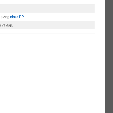
g giống
nhựa PP
 va đập.