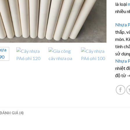
đánh gi
là loại
nhiều n
Nhựa 
thấp, v
mòn. Kế
tính ch
sử dụng
Nhựa 
nhiệt đ
độ từ -
ĐÁNH GIÁ (4)