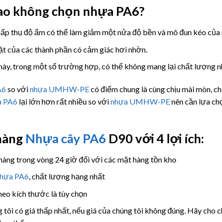
sao không chọn nhựa PA6?
ấp thụ độ ẩm có thể làm giảm một nửa độ bền và mô đun kéo của 
t của các thành phần có cảm giác hơi nhờn.
này, trong một số trường hợp, có thể không mang lại chất lượng
A6
so với
nhựa UMHW-PE
có điểm chung là cùng chịu mài mòn, chịu
a PA6
lại lớn hơn rất nhiều so với
nhựa UMHW-PE
nên cần lựa chọ
hàng
Nhựa cây PA6
D90 với 4 lợi ích:
hàng trong vòng 24 giờ đối với các mặt hàng tồn kho
nhựa PA6
, chất lượng hạng nhất
heo kích thước là tùy chọn
 tôi có giá thấp nhất, nếu giá của chúng tôi không đúng. Hãy cho 