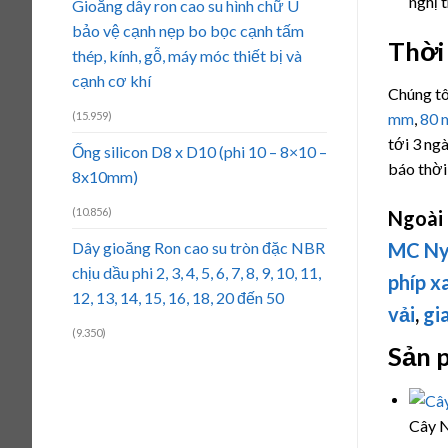
nghị 
Gioăng dây ron cao su hình chữ U
bảo vệ cạnh nẹp bo bọc cạnh tấm
Thời
thép, kính, gỗ, máy móc thiết bị và
cạnh cơ khí
Chúng tô
(15.959)
mm
,
80
tới 3 ng
Ống silicon D8 x D10 (phi 10 – 8×10 –
báo thời
8x10mm)
(10.856)
Ngoài
Dây gioăng Ron cao su tròn đặc NBR
MC Ny
chịu dầu phi 2, 3, 4, 5, 6, 7, 8, 9, 10, 11,
phíp x
12, 13, 14, 15, 16, 18, 20 đến 50
vải
,
gi
(9.350)
Sản 
Cây N