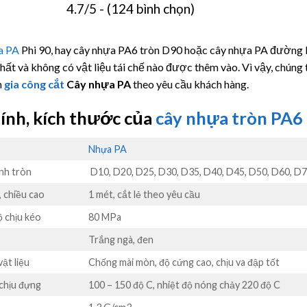
4.7/5 - (124 bình chọn)
a PA
Phi 90, hay cây nhựa PA6 tròn D90 hoặc cây nhựa PA đường 
hất và không có vật liệu tái chế nào được thêm vào. Vì vậy, chúng
n
gia công cắt
Cây nhựa PA
theo yêu cầu khách hàng.
ính, kích thước của
cây nhựa tròn PA6
Nhựa PA
nh tròn
D10, D20, D25, D30, D35, D40, D45, D50, D60, D
, chiều cao
1 mét, cắt lẻ theo yêu cầu
 chịu kéo
80 MPa
Trắng ngà, đen
vật liệu
Chống mài mòn, độ cứng cao, chịu va đập tốt
 chịu đựng
100 – 150 độ C, nhiệt độ nóng chảy 220 độ C