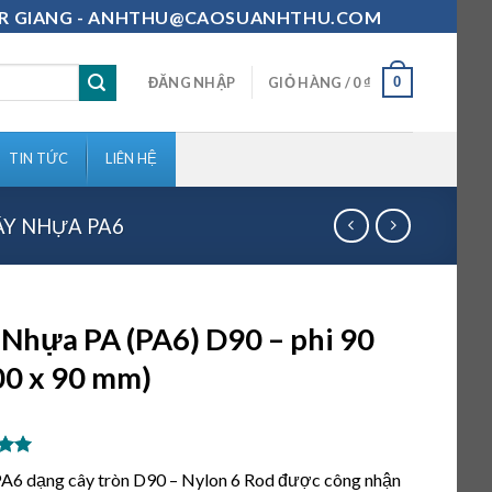
111-MR GIANG - ANHTHU@CAOSUANHTHU.COM
0
ĐĂNG NHẬP
GIỎ HÀNG /
0
₫
TIN TỨC
LIÊN HỆ
ÂY NHỰA PA6
 Nhựa PA (PA6) D90 – phi 90
00 x 90 mm)
ên 5
A6 dạng cây tròn D90 – Nylon 6 Rod được công nhận
n