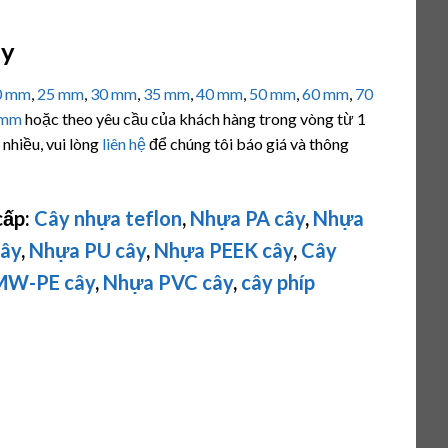
ây
0 mm
,
25 mm
,
30 mm
,
35 mm
,
40 mm
,
50 mm
,
60 mm
,
70
 mm
hoặc theo yêu cầu của khách hàng trong vòng từ 1
 nhiều, vui lòng
liên hệ
để chúng tôi báo giá và thông
cấp:
Cây nhựa teflon
,
Nhựa PA cây
,
Nhựa
ây
,
Nhựa PU cây
,
Nhựa PEEK cây
,
Cây
MW-PE
cây
,
Nhựa PVC cây
,
cây phíp