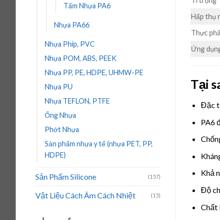
Tỉ trọng
Tấm Nhựa PA6
Hấp thụ 
Nhựa PA66
Thực ph
Nhựa Phíp, PVC
Ứng dụn
Nhựa POM, ABS, PEEK
Nhựa PP, PE, HDPE, UHMW-PE
Tại 
Nhựa PU
Nhựa TEFLON, PTFE
Đặc t
Ống Nhựa
PA6 đư
Phớt Nhựa
Chống
Sản phẩm nhựa y tế (nhựa PET, PP,
HDPE)
Kháng
Khả n
Sản Phẩm Silicone
(157)
Độ ch
Vật Liệu Cách Âm Cách Nhiệt
(15)
Chất 