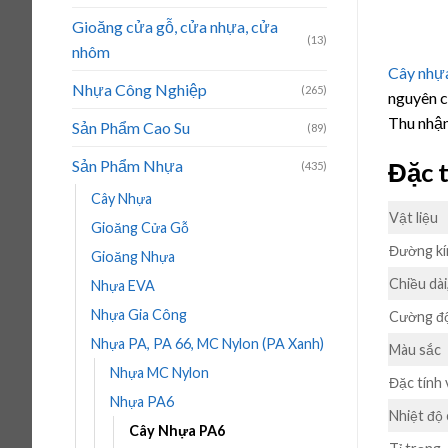
Gioăng cửa gỗ, cửa nhựa, cửa
(13)
nhôm
Cây nhự
Nhựa Công Nghiệp
(265)
nguyên c
Thu nhậ
Sản Phẩm Cao Su
(89)
Sản Phẩm Nhựa
Đặc t
(435)
Cây Nhựa
Vật liệu
Gioăng Cửa Gỗ
Đường kí
Gioăng Nhựa
Chiều dài
Nhựa EVA
Nhựa Gia Công
Cường độ
Nhựa PA, PA 66, MC Nylon (PA Xanh)
Màu sắc
Nhựa MC Nylon
Đặc tính 
Nhựa PA6
Nhiệt độ
Cây Nhựa PA6