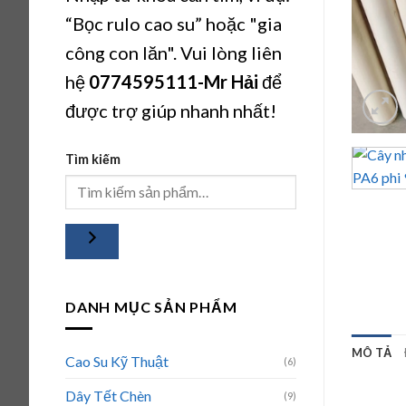
“Bọc rulo cao su” hoặc "gia
công con lăn". Vui lòng liên
hệ
0774595111
-Mr Hải
để
được trợ giúp nhanh nhất!
Tìm kiếm
DANH MỤC SẢN PHẨM
MÔ TẢ
Cao Su Kỹ Thuật
(6)
Dây Tết Chèn
(9)