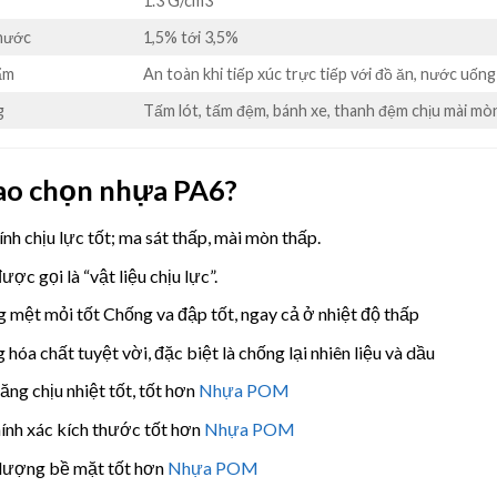
1.3 G/cm3
nước
1,5% tới 3,5%
ẩm
An toàn khi tiếp xúc trực tiếp với đồ ăn, nước uốn
g
Tấm lót, tấm đệm, bánh xe, thanh đệm chịu mài mòn
sao chọn nhựa PA6?
ính chịu lực tốt; ma sát thấp, mài mòn thấp.
ợc gọi là “vật liệu chịu lực”.
 mệt mỏi tốt Chống va đập tốt, ngay cả ở nhiệt độ thấp
 hóa chất tuyệt vời, đặc biệt là chống lại nhiên liệu và dầu
ăng chịu nhiệt tốt, tốt hơn
Nhựa POM
ính xác kích thước tốt hơn
Nhựa POM
lượng bề mặt tốt hơn
Nhựa POM