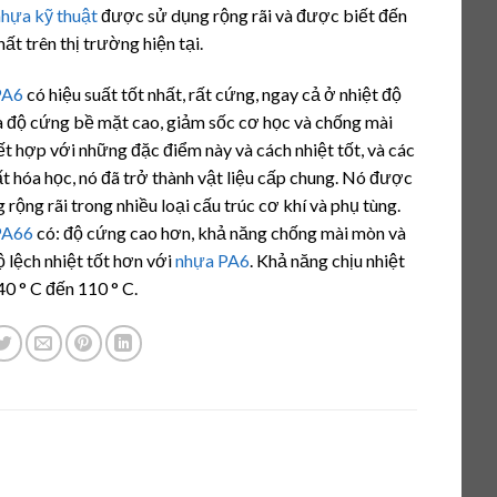
á
nhựa kỹ thuật
được sử dụng rộng rãi và được biết đến
hất trên thị trường hiện tại.
PA6
có hiệu suất tốt nhất, rất cứng, ngay cả ở nhiệt độ
à độ cứng bề mặt cao, giảm sốc cơ học và chống mài
t hợp với những đặc điểm này và cách nhiệt tốt, và các
ất hóa học, nó đã trở thành vật liệu cấp chung. Nó được
 rộng rãi trong nhiều loại cấu trúc cơ khí và phụ tùng.
PA66
có: độ cứng cao hơn, khả năng chống mài mòn và
ộ lệch nhiệt tốt hơn với
nhựa PA6
. Khả năng chịu nhiệt
40 ° C đến 110 ° C.