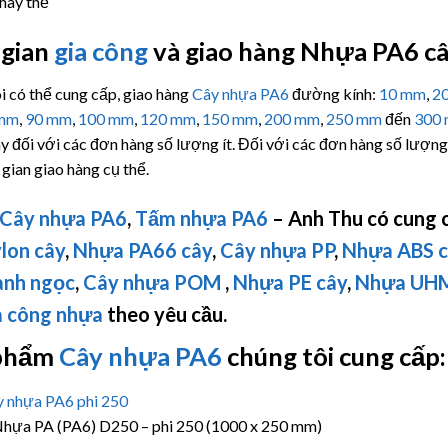
thay thế
 gian
gia công
và giao hàng Nhựa PA6 c
i có thể cung cấp, giao hàng
Cây nhựa PA6
đường kính:
10 mm
,
2
 mm
,
90 mm
,
100 mm
,
120 mm
,
150 mm
,
200 mm
,
250 mm
đến
300
ày đối với các đơn hàng số lượng ít. Đối với các đơn hàng số lượng
 gian giao hàng cụ thể.
Cây nhựa PA6
,
Tấm nhựa PA6
– Anh Thu có cung 
lon cây
,
Nhựa PA66 cây
,
Cây nhựa PP
,
Nhựa ABS c
anh ngọc
,
Cây nhựa POM
,
Nhựa PE cây
,
Nhựa
UH
a công nhựa
theo yêu cầu.
phẩm
Cây nhựa PA6
chúng tôi cung cấp:
hựa PA (PA6) D250 – phi 250 (1000 x 250 mm)