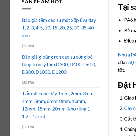
SẢN PHẨM HOT
Tại 
PA6 h
Báo giá tấm cao su mút xốp Eva dày
1, 2, 3, 4, 5, 10, 15, 20, 25, 30, 35, 40
Bề mặ
mm
Điều 
(27.884)
Nhựa P
Báo giá gioăng ron cao su cống bê
của
nhự
tông tròn ly tâm D300, D400, D600,
tốt.
D800, D1000, D1200
Đặt 
(20.376)
Tấm silicone dày 1mm, 2mm, 3mm,
Giao 
4mm, 5mm, 6mm, 8mm, 10mm,
Cây 
12mm, 15mm, 20mm (khổ rộng 1 –
1.2 – 1.5 m)
Cắt t
(17.174)
Chúng