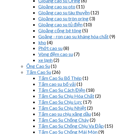
Gioăng cao su Oring
(6)
Gioăng cao su oto
(11)
Gioăng cao su tàu thuyền
(12)
Gioăng cao su tròn oring
(3)
Gioăng cao su tủ điện
(10)
Gioăng cống bê tông
(5)
Goăng - ron cao su kháng hóa chất
(9)
kho
(4)
Phớt cao su
(8)
Vòng đệm cao su
(7)
xe lạnh
(2)
Ống Cao Su
(1)
Tấm Cao Su
(26)
Tấm Cao Su Bố Thép
(1)
Tấm cao su bố vải
(1)
Tấm Cao Su Cách Điện
(18)
Tấm Cao Su Chịu Hóa Chất
(2)
Tấm Cao Su Chịu Lực
(17)
Tấm Cao Su Chịu Nhiệt
(2)
Tấm cao su chịu xăng dầu
(16)
Tấm Cao Su Chống Cháy
(2)
Tấm Cao Su Chống Chịu Va Đập
(15)
Tấm Cao Su Chống Mài Mòn
(9)