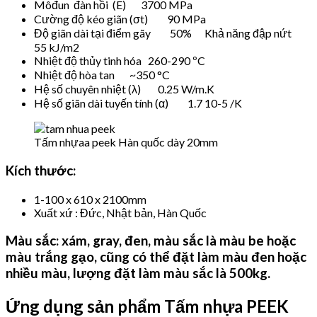
Môđun đàn hồi (E) 3700 MPa
Cường độ kéo giãn (σt) 90 MPa
Độ giãn dài tại điểm gãy 50% Khả năng đập nứt
55 kJ/m2
Nhiệt độ thủy tinh hóa 260-290 ºC
Nhiệt độ hòa tan ~350 °C
Hệ số chuyên nhiệt (λ) 0.25 W/m.K
Hệ số giãn dài tuyến tính (α) 1.7 10-5 /K
Tấm nhựaa peek Hàn quốc dày 20mm
Kích
thước:
1-100 x 610 x 2100mm
Xuất xứ : Đức, Nhật bản, Hàn Quốc
Màu sắc:
xám, gray, đen, màu sắc là màu be hoặc
màu trắng gạo, cũng có thể đặt làm màu đen hoặc
nhiều màu, lượng đặt làm màu sắc là 500kg.
Ứng dụng sản phẩm Tấm n
hựa PEEK