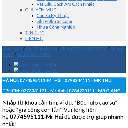
Vât Liệu Cách Âm Cách Nhiệt
CHUYÊN MỤC
Cao Su Kỹ Thuật
Sản Phẩm Silicone
Nhựa Công Nghiệp
TIN TỨC
LIÊN HỆ
Trang chủ
/
Sản Phẩm Nhựa
/
Nhựa POM, ABS, PEEK
/
Nhựa
PEEK
/
Tấm Nhựa PEEK
HÀ NỘI:
0774595111
-Mr Hải
|
0798344111 - MR THU
TPHCM:
0373031121
- Mr Anh
|
0784220111 - MR GIANG
Nhập từ khóa cần tìm, ví dụ: “Bọc rulo cao su”
hoặc "gia công con lăn". Vui lòng liên
hệ
0774595111
-Mr Hải
để được trợ giúp nhanh
nhất!