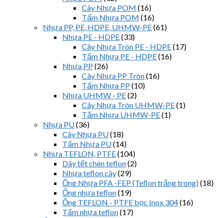
Cây Nhựa POM
(16)
Tấm Nhựa POM
(16)
Nhựa PP, PE, HDPE, UHMW-PE
(61)
Nhựa PE - HDPE
(33)
Cây Nhựa Tròn PE - HDPE
(17)
Tấm Nhựa PE - HDPE
(16)
Nhựa PP
(26)
Cây Nhựa PP Tròn
(16)
Tấm Nhựa PP
(10)
Nhựa UHMW - PE
(2)
Cây Nhựa Tròn UHMW-PE
(1)
Tấm Nhựa UHMW-PE
(1)
Nhựa PU
(36)
Cây Nhựa PU
(18)
Tấm Nhựa PU
(14)
Nhựa TEFLON, PTFE
(104)
Dây tết chèn teflon
(2)
Nhựa teflon cây
(29)
Ống Nhựa PFA -FEP (Teflon trắng trong)
(18)
Ống nhựa teflon
(19)
Ống TEFLON - PTFE bọc Inox 304
(16)
Tấm nhựa teflon
(17)