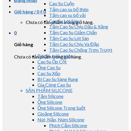
Đăng nhập
Cao Su Cuộn
Tấm cao su bố thép
Giỏ hàng /
0
₫
0
Tấm cao su bố vải
Cao Su Lót Sàn
Chưa có sản phẩm trong giỏ hàng.
Tấm Cao Su Chịu Dầu & Xăng
Tấm Cao Su Giảm Chấn
0
Tấm Cao Su Lót Sàn
Tấm Cao Su Chịu Va Đập
Giỏ hàng
Tấm Cao Su Chống Trơn Trượt
Bọc lô, rulô cao su
Chưa có sản phẩm trong giỏ hàng.
Cao Su Ốp Cột
Ống Cao Su
Cao Su Xốp
Bi Cao Su Sàng Rung
Gia Công Cao Su
SẢN PHẨM SILICONE
Tấm Silicone
Ống Silicone
Ống Silicone Trong Suốt
Gioăng Silicone
Nút, Nắp, Núm Silicone
Phích Cắm Silicone