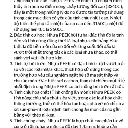
Chịu nhiệt độ cao: Nhựa PEEK có nhiệt độ chuyển biến
thủy tinh hóa và điểm nóng chảy tương đối cao (3340C),
đây là một trong những lý do nó được tin tưởng sử dụng
trong các mục đích có yêu cầu tính chịu nhiệt cao. Nhiệt
độ biến thể phụ tải nhiệt của nó cao đến 3160C, nhiệt độ
sử dụng liên tục là 2600C.
Đặc tính cơ học: Nhựa PEEK hội tụ hai đặc tính đó là tính
dẻo và tính cứng đồng thời là loại nhựa cân bằng. Đặc
biệt là độ bền mỏi của nó đối với ứng suất đổi dấu là
vượt trội nhất trong tất cả các loại nhựa khác, có thể
sánh với vật liệu hợp kim.
Tính tự bôi trơn: Nhựa PEEK có đặc tính trượt vượt trội
so với các loại nhựa khác, thích hợp sử dụng trong các
trường hợp yêu cầu nghiêm ngặt hệ số ma sát thấp và
chịu ăn mòn. Đặc biệt sợi carbon, than chì chiếm một tỉ lệ
nhất định trong Nhựa PEEK có tính năng bôi trơn rất tốt.
Tính chịu hóa chất (Tính chống ăn mòn): Nhựa PEEK có
tính năng chiụ hóa chất siêu việt, trong các loại hóa chất
thông thường, thứ có thể hòa tan hoặc phá vỡ nó chỉ có a
xit sun-phu-rit loại mạnh, tính chóng ăn mòn của nó gần
bằng với thép ni-ken.
Tính chống cháy: Nhựa PEEK là hợp chất cao phân tử vô
cùng ổn định, hàng mẫu có độ dày 1.45mm, không cần