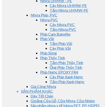
Nhựa UHMW – PE
Cây Nhựa UHMW-PE
Tấm Nhựa UHMW-PE
Nhựa Phíp, PVC
Nhựa PVC
Cây Nhựa PVC
Tấm Nhựa PVC
Phíp Cam Bakelite
Phip Vải
Tấm Phíp Vải
Cây Phíp Vải
Phíp Sừng
Phíp Thủy Tinh
Tấm Phíp Thủy Tinh
Ống Phíp Thủy Tinh
Phíp Ngọc EPOXY FR4
Cây Phíp Xanh Ngọc
Tấm Phíp Xanh Ngọc
Gia Công Nhựa
SẢN PHẨM KHÁC
Dây Tết Chèn
Gioăng Cửa Gỗ, Cửa Nhựa, Cửa Nhôm
Sản phẩm nhựa y tế (nhựa PET, PP, HDPE)