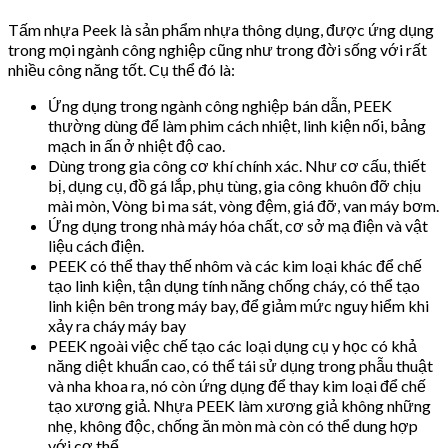
Tấm nhựa Peek là sản phẩm nhựa thông dụng, được ứng dụng
trong mọi ngành công nghiệp cũng như trong đời sống với rất
nhiều công năng tốt. Cụ thể đó là:
Ứng dụng trong ngành công nghiệp bán dẫn, PEEK
thường dùng để làm phim cách nhiệt, linh kiện nối, bảng
mạch in ấn ở nhiệt độ cao.
Dùng trong gia công cơ khí chính xác. Như c
ơ cấu, thiết
bị, dụng cụ, đồ gá lắp, phụ tùng, gia công k
huôn đỡ chịu
mài mòn, Vòng bi ma sát, vòng đệm, giá đỡ, van máy bơm.
Ứng dụng trong nhà máy hóa chất, cơ sở mạ điện và vật
liệu cách điện.
PEEK có thể thay thế nhôm và các kim loại khác để chế
tạo linh kiện, tận dụng tính năng chống cháy, có thể tạo
linh kiện bên trong máy bay, để giảm mức nguy hiểm khi
xảy ra cháy máy bay
PEEK ngoài việc chế tạo các loại dụng cụ y học có khả
năng diệt khuẩn cao, có thể tái sử dụng trong phẫu thuật
và nha khoa ra, nó còn ứng dụng để thay kim loại để chế
tạo xương giả. Nhựa PEEK làm xương giả không những
nhẹ, không độc, chống ăn mòn mà còn có thể dung hợp
với cơ thể.