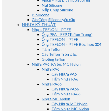
Phích – Nút bịt Silicon có ren
Nút Silicone
Nắp Chụp Silicone
Bi Silicone
Gia Công Silicone yêu cầu
NHỰA KỸ THUẬT
Nhựa TEFLON – PTFE
Ống PFA – FEP (Teflon Trong)
Ống TEFLON – PTFE
Ống TEFLON – PTFE Bọc Inox 304
Tấm Teflon
Cây Teflon Tròn Đặc
Gioăng teflon
Nhựa PA6, PA 66, MC Nylon
Nhựa PA6
Cây Nhựa PA6
Tấm Nhựa PA6
Nhựa PA66
Cây Nhựa PA66
Tấm Nhựa PA66
Nhựa MC Nylon
Cây Nhựa MC Nylon
Tấm Nhựa MC Nylon