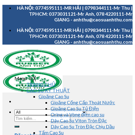
Skip
HÀ NỘI: 0774595111-MR HẢI | 0798344111-Mr Thu |
to
TPHCM: 0373031121-Mr Anh, 078 4220111-Mr
content
GIANG - anhthu@caosuanhthu.com
HÀ NỘI: 0774595111-MR HẢI | 0798344111-Mr Thu |
TPHCM: 0373031121-Mr Anh, 078 4220111-Mr
GIANG - anhthu@caosuanhthu.com
Menu
≡
╳
TRANG CHỦ
CAO SU KỸ THUẬT
Gioăng Cao Su
Gioăng Cống Cấp Thoát Nước
Gioăng Cao Su Tủ Điện
Oring và Vòng đệm cao su
Tìm
Dây Cao Su Viton Tròn Đặc
kiếm:
Dây Cao Su Tròn Đặc Chịu Dầu
Tấm Cao Su