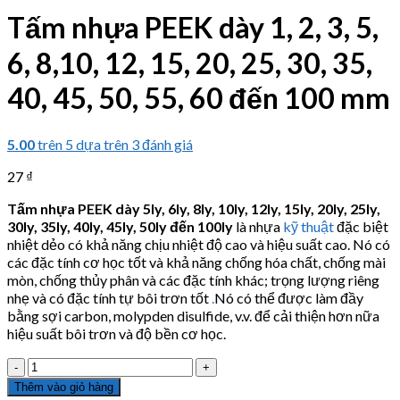
Tấm nhựa PEEK dày 1, 2, 3, 5,
6, 8,10, 12, 15, 20, 25, 30, 35,
40, 45, 50, 55, 60 đến 100 mm
5.00
trên 5 dựa trên
3
đánh giá
27
₫
Tấm nhựa PEEK dày 5ly, 6ly, 8ly, 10ly, 12ly, 15ly, 20ly, 25ly,
30ly, 35ly, 40ly, 45ly, 50ly đến 100ly
là nhựa
kỹ thuật
đặc biệt
nhiệt dẻo có khả năng chịu nhiệt độ cao và hiệu suất cao. Nó có
các đặc tính cơ học tốt và khả năng chống hóa chất, chống mài
mòn, chống thủy phân và các đặc tính khác; trọng lượng riêng
nhẹ và có đặc tính tự bôi trơn tốt
.
Nó có thể được làm đầy
bằng sợi carbon, molypden disulfide, v.v. để cải thiện hơn nữa
hiệu suất bôi trơn và độ bền cơ học.
Tấm
nhựa
Thêm vào giỏ hàng