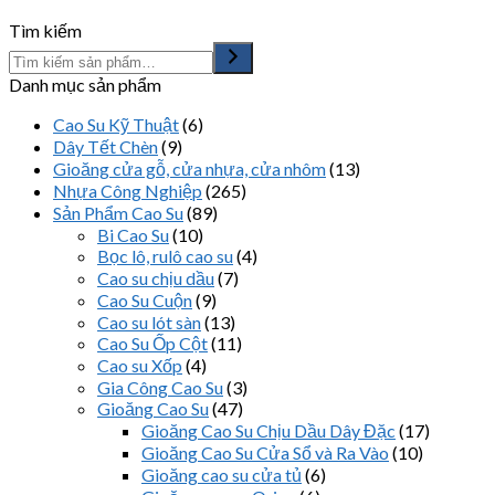
Tìm kiếm
Danh mục sản phẩm
Cao Su Kỹ Thuật
(6)
Dây Tết Chèn
(9)
Gioăng cửa gỗ, cửa nhựa, cửa nhôm
(13)
Nhựa Công Nghiệp
(265)
Sản Phẩm Cao Su
(89)
Bi Cao Su
(10)
Bọc lô, rulô cao su
(4)
Cao su chịu dầu
(7)
Cao Su Cuộn
(9)
Cao su lót sàn
(13)
Cao Su Ốp Cột
(11)
Cao su Xốp
(4)
Gia Công Cao Su
(3)
Gioăng Cao Su
(47)
Gioăng Cao Su Chịu Dầu Dây Đặc
(17)
Gioăng Cao Su Cửa Sổ và Ra Vào
(10)
Gioăng cao su cửa tủ
(6)