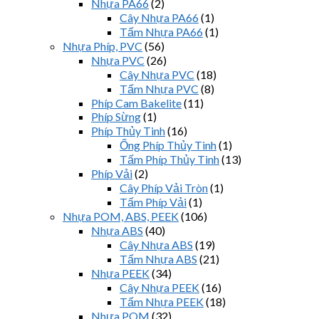
Nhựa PA66
(2)
Cây Nhựa PA66
(1)
Tấm Nhựa PA66
(1)
Nhựa Phíp, PVC
(56)
Nhựa PVC
(26)
Cây Nhựa PVC
(18)
Tấm Nhựa PVC
(8)
Phíp Cam Bakelite
(11)
Phíp Sừng
(1)
Phíp Thủy Tinh
(16)
Ống Phíp Thủy Tinh
(1)
Tấm Phíp Thủy Tinh
(13)
Phíp Vải
(2)
Cây Phíp Vải Tròn
(1)
Tấm Phíp Vải
(1)
Nhựa POM, ABS, PEEK
(106)
Nhựa ABS
(40)
Cây Nhựa ABS
(19)
Tấm Nhựa ABS
(21)
Nhựa PEEK
(34)
Cây Nhựa PEEK
(16)
Tấm Nhựa PEEK
(18)
Nhựa POM
(32)