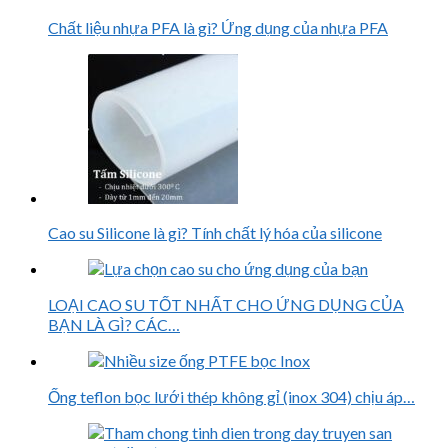
Chất liệu nhựa PFA là gì? Ứng dụng của nhựa PFA
Cao su Silicone là gì? Tính chất lý hóa của silicone
LOẠI CAO SU TỐT NHẤT CHO ỨNG DỤNG CỦA
BẠN LÀ GÌ? CÁC…
Ống teflon bọc lưới thép không gỉ (inox 304) chịu áp…