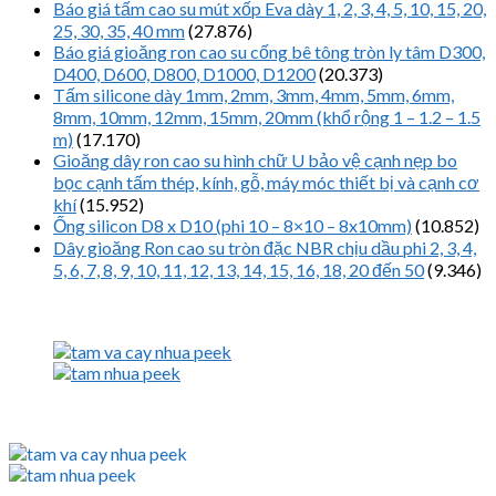
Báo giá tấm cao su mút xốp Eva dày 1, 2, 3, 4, 5, 10, 15, 20,
25, 30, 35, 40 mm
(27.876)
Báo giá gioăng ron cao su cống bê tông tròn ly tâm D300,
D400, D600, D800, D1000, D1200
(20.373)
Tấm silicone dày 1mm, 2mm, 3mm, 4mm, 5mm, 6mm,
8mm, 10mm, 12mm, 15mm, 20mm (khổ rộng 1 – 1.2 – 1.5
m)
(17.170)
Gioăng dây ron cao su hình chữ U bảo vệ cạnh nẹp bo
bọc cạnh tấm thép, kính, gỗ, máy móc thiết bị và cạnh cơ
khí
(15.952)
Ống silicon D8 x D10 (phi 10 – 8×10 – 8x10mm)
(10.852)
Dây gioăng Ron cao su tròn đặc NBR chịu dầu phi 2, 3, 4,
5, 6, 7, 8, 9, 10, 11, 12, 13, 14, 15, 16, 18, 20 đến 50
(9.346)