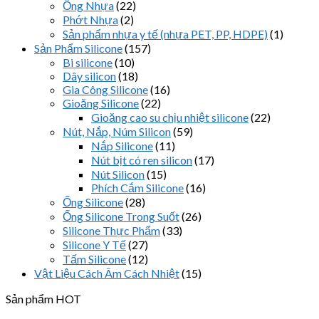
Ống Nhựa
(22)
Phớt Nhựa
(2)
Sản phẩm nhựa y tế (nhựa PET, PP, HDPE)
(1)
Sản Phẩm Silicone
(157)
Bi silicone
(10)
Dây silicon
(18)
Gia Công Silicone
(16)
Gioăng Silicone
(22)
Gioăng cao su chịu nhiệt silicone
(22)
Nút, Nắp, Núm Silicon
(59)
Nắp Silicone
(11)
Nút bịt có ren silicon
(17)
Nút Silicon
(15)
Phích Cắm Silicone
(16)
Ống Silicone
(28)
Ống Silicone Trong Suốt
(26)
Silicone Thực Phẩm
(33)
Silicone Y Tế
(27)
Tấm Silicone
(12)
Vật Liệu Cách Âm Cách Nhiệt
(15)
Sản phẩm HOT