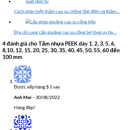
Cách phân biệt thảm cao su chống tĩnh điện và thảm…
Địa chỉ cung cấp gioăng cao su cống bê tông uy tín…
4 đánh giá cho
Tấm nhựa PEEK dày 1, 2, 3, 5, 6,
8,10, 12, 15, 20, 25, 30, 35, 40, 45, 50, 55, 60 đến
100 mm
Được xếp hạng
5
5 sao
Anh Mai
–
30/08/2022
Hàng đẹp!