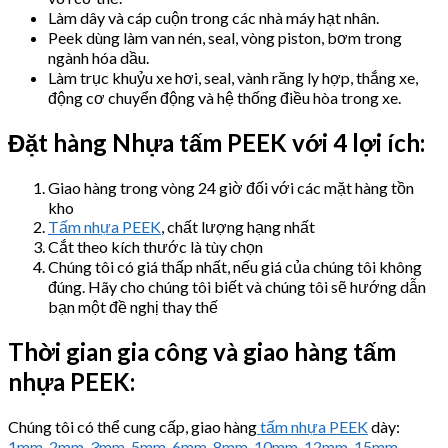
Làm dây và cáp cuộn trong các nhà máy hạt nhân.
Peek dùng làm van nén, seal, vòng piston, bơm trong
ngành hóa dầu.
Làm trục khuỷu xe hơi, seal, vành răng ly hợp, thắng xe,
động cơ chuyển động và hệ thống điều hòa trong xe.
Đặt hàng Nhựa tấm
PEEK với 4 lợi ích:
Giao hàng trong vòng 24 giờ đối với các mặt hàng tồn
kho
Tấm nhựa PEEK
, chất lượng hạng nhất
Cắt theo kích thước là tùy chọn
Chúng tôi có giá thấp nhất, nếu giá của chúng tôi không
đúng. Hãy cho chúng tôi biết và chúng tôi sẽ hướng dẫn
bạn một đề nghị thay thế
Thời gian gia công và giao hàng tấm
nhựa PEEK:
Chúng tôi có thể cung cấp, giao hàng
tấm nhựa PEEK
dày:
1mm
,
2mm
,
3mm
,
5mm
,
6mm
,
8mm
,
10mm
,
12mm
,
15mm
,