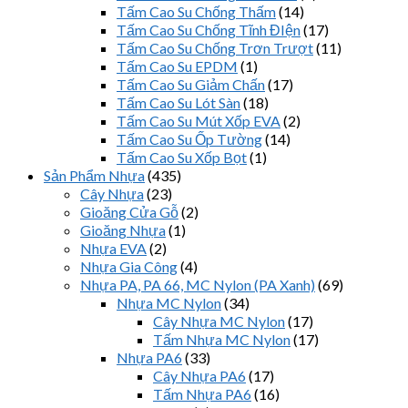
Tấm Cao Su Chống Thấm
(14)
Tấm Cao Su Chống Tĩnh ĐIện
(17)
Tấm Cao Su Chống Trơn Trượt
(11)
Tấm Cao Su EPDM
(1)
Tấm Cao Su Giảm Chấn
(17)
Tấm Cao Su Lót Sàn
(18)
Tấm Cao Su Mút Xốp EVA
(2)
Tấm Cao Su Ốp Tường
(14)
Tấm Cao Su Xốp Bọt
(1)
Sản Phẩm Nhựa
(435)
Cây Nhựa
(23)
Gioăng Cửa Gỗ
(2)
Gioăng Nhựa
(1)
Nhựa EVA
(2)
Nhựa Gia Công
(4)
Nhựa PA, PA 66, MC Nylon (PA Xanh)
(69)
Nhựa MC Nylon
(34)
Cây Nhựa MC Nylon
(17)
Tấm Nhựa MC Nylon
(17)
Nhựa PA6
(33)
Cây Nhựa PA6
(17)
Tấm Nhựa PA6
(16)