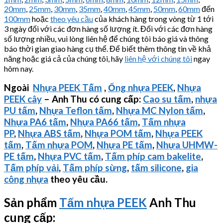
20mm
,
25mm
,
30mm
,
35mm
,
40mm
,
45mm
,
50mm
,
60mm
đến
100mm
hoặc
theo yêu cầu
của khách hàng trong vòng từ 1 tới
3 ngày đối với các đơn hàng số lượng ít. Đối với các đơn hàng
số lượng nhiều, vui lòng liên hệ để chúng tôi báo giá và thông
báo thời gian giao hàng cụ thể. Để biết thêm thông tin về khả
năng hoặc giá cả của chúng tôi, hãy
liên hệ với chúng tôi
ngay
hôm nay.
Ngoài
Nhựa PEEK Tấm
,
Ống nhựa PEEK
,
Nhựa
PEEK cây
– Anh Thu có cung cấp:
Cao su tấm
,
nhựa
PU tấm
,
Nhựa Teflon tấm
,
Nhựa MC Nylon tấm
,
Nhựa PA6 tấm
,
Nhựa PA66 tấm
,
Tấm nhựa
PP
,
Nhựa ABS tấm
,
Nhựa POM tấm
,
Nhựa PEEK
tấm
,
Tấm nhựa POM
,
Nhựa PE tấm
,
Nhựa
UHMW-
PE
tấm
,
Nhựa PVC tấm
,
Tấm phíp cam bakelite
,
Tấm phíp vải
,
Tấm phíp sừng
,
tấm silicone
,
gia
công nhựa
theo yêu cầu.
Sản phẩm
Tấm nhựa PEEK
Anh Thu
cung cấp: