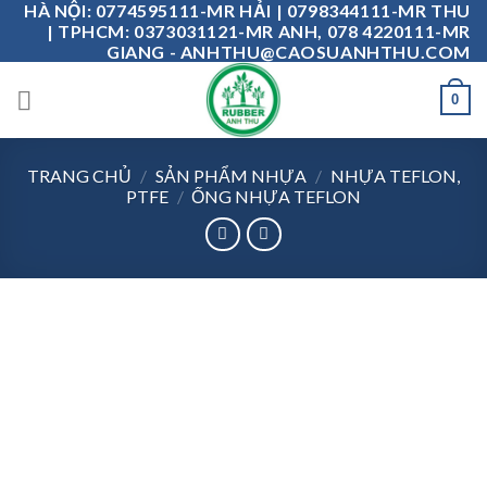
HÀ NỘI: 0774595111-MR HẢI | 0798344111-MR THU
Skip
| TPHCM: 0373031121-MR ANH, 078 4220111-MR
to
GIANG - ANHTHU@CAOSUANHTHU.COM
content
0
TRANG CHỦ
/
SẢN PHẨM NHỰA
/
NHỰA TEFLON,
PTFE
/
ỐNG NHỰA TEFLON