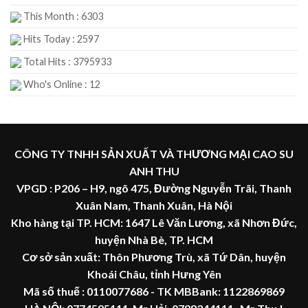
This Month : 6303
Hits Today : 2597
Total Hits : 3795933
Who's Online : 12
CÔNG TY TNHH SẢN XUẤT VÀ THƯƠNG MẠI CAO SU
ANH THU
VPGD : P206 – H9, ngõ 475, Đường Nguyễn Trãi, Thanh
Xuân Nam, Thanh Xuân, Hà Nội
Kho hàng tại TP. HCM: 1647 Lê Văn Lương, xã Nhơn Đức,
huyện Nhà Bè, TP. HCM
Cơ sở sản xuất: Thôn Phương Trù, xã Tứ Dân, huyện
Khoái Châu, tỉnh Hưng Yên
Mã số thuế :
0110077686
- TK MBBank: 1122869869