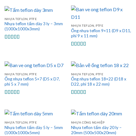
NHỰA TEFLON, PTFE
Nhựa teflon tấm dày 3 ly – 3mm
NHỰA TEFLON, PTFE
(1000x1000x3mm)
Ống nhựa teflon 9×11 (D9 x D11,
phi 9 x 11 mm)
Được xếp
hạng
5.00
5
Được xếp
sao
hạng
5.00
5
sao
NHỰA TEFLON, PTFE
NHỰA TEFLON, PTFE
Ống nhựa teflon 5×7 (D5 x D7,
Ống nhựa teflon 18×22 (D18 x
phi 5 x 7 mm)
D22, phi 18 x 22 mm)
Được xếp
Được xếp
hạng
5.00
5
hạng
4.50
sao
5 sao
NHỰA TEFLON, PTFE
NHỰA CÔNG NGHIỆP
Nhựa teflon tấm dày 5 ly – 5mm
Nhựa teflon tấm dày 20 ly –
(1000x1000x5mm)
20mm (500x500x20mm)