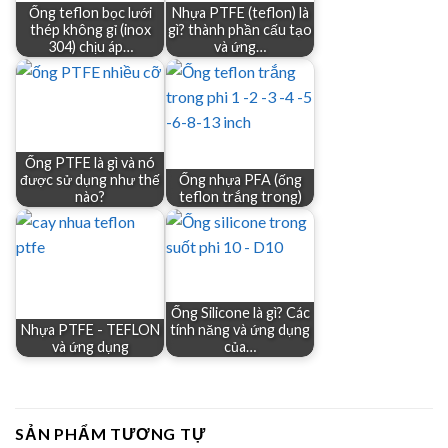
Ống teflon bọc lưới
Nhựa PTFE (teflon) là
thép không gỉ (inox
gì? thành phần cấu tạo
304) chịu áp…
và ứng…
Ống PTFE là gì và nó
được sử dụng như thế
Ống nhựa PFA (ống
nào?
teflon trắng trong)
Ống Silicone là gì? Các
Nhựa PTFE - TEFLON
tính năng và ứng dụng
và ứng dụng
của…
SẢN PHẨM TƯƠNG TỰ