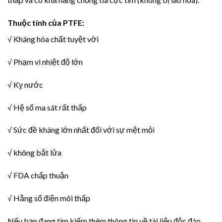
Thuộc tính của PTFE:
√ Kháng hóa chất tuyệt vời
√ Phạm vi nhiệt độ lớn
√ Kỵ nước
√ Hệ số ma sát rất thấp
√ Sức đề kháng lớn nhất đối với sự mệt mỏi
√ không bắt lửa
√ FDA chấp thuận
√ Hằng số điện môi thấp
Nếu bạn đang tìm kiếm thêm thông tin về tài liệu độc đáo