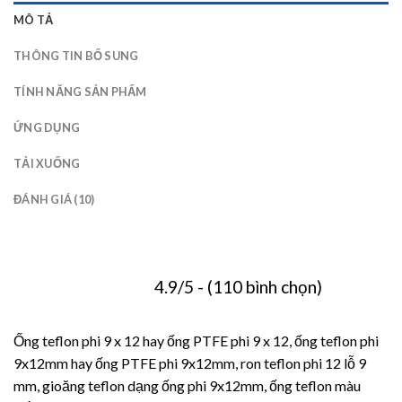
MÔ TẢ
THÔNG TIN BỔ SUNG
TÍNH NĂNG SẢN PHẨM
ỨNG DỤNG
TẢI XUỐNG
ĐÁNH GIÁ (10)
4.9/5 - (110 bình chọn)
Ống teflon phi 9 x 12 hay ống PTFE phi 9 x 12, ống teflon phi
9x12mm hay ống PTFE phi 9x12mm, ron teflon phi 12 lỗ 9
mm, gioăng teflon dạng ống phi 9x12mm, ống teflon màu