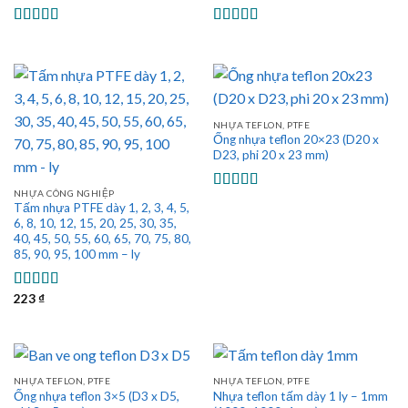
Được xếp
Được xếp
hạng
5.00
5
hạng
5.00
5
sao
sao
NHỰA TEFLON, PTFE
Ống nhựa teflon 20×23 (D20 x
D23, phi 20 x 23 mm)
NHỰA CÔNG NGHIỆP
Được xếp
Tấm nhựa PTFE dày 1, 2, 3, 4, 5,
hạng
4.75
5
6, 8, 10, 12, 15, 20, 25, 30, 35,
sao
40, 45, 50, 55, 60, 65, 70, 75, 80,
85, 90, 95, 100 mm – ly
223
₫
Được xếp
hạng
5.00
5
sao
NHỰA TEFLON, PTFE
NHỰA TEFLON, PTFE
Ống nhựa teflon 3×5 (D3 x D5,
Nhựa teflon tấm dày 1 ly – 1mm