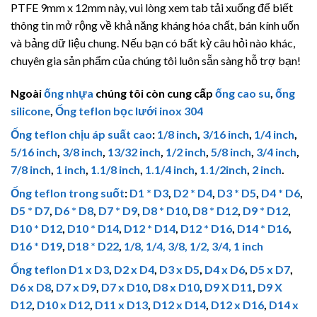
PTFE 9mm x 12mm này, vui lòng xem tab tải xuống để biết
thông tin mở rộng về khả năng kháng hóa chất, bán kính uốn
và bảng dữ liệu chung. Nếu bạn có bất kỳ câu hỏi nào khác,
chuyên gia sản phẩm của chúng tôi luôn sẵn sàng hỗ trợ bạn!
Ngoài
ống nhựa
chúng tôi còn cung cấp
ống cao su
,
ống
silicone
,
Ống teflon bọc lưới inox 304
Ống teflon chịu áp suất cao
:
1/8 inch
,
3/16 inch
,
1/4 inch
,
5/16 inch
,
3/8 inch
,
13/32 inch
,
1/2 inch
,
5/8 inch
,
3/4 inch
,
7/8 inch
,
1 inch
,
1.1/8 inch
,
1.1/4 inch
,
1.1/2inch
,
2 inch
.
Ống teflon trong suốt
:
D1 * D3
,
D2 * D4
,
D3 * D5
,
D4 * D6
,
D5 * D7
,
D6 * D8
,
D7 * D9
,
D8 * D10
,
D8 * D12
,
D9 * D12
,
D10 * D12
,
D10 * D14
,
D12 * D14
,
D12 * D16
,
D14 * D16
,
D16 * D19
,
D18 * D22
,
1/8, 1/4, 3/8, 1/2, 3/4, 1 inch
Ống teflon
D1 x D3
,
D2 x D4
,
D3 x D5
,
D4 x D6
,
D5 x D7
,
D6 x D8
,
D7 x D9
,
D7 x D10
,
D8 x D10
,
D9 X D11
,
D9 X
D12
,
D10 x D12
,
D11 x D13
,
D12 x D14
,
D12 x D16
,
D14 x