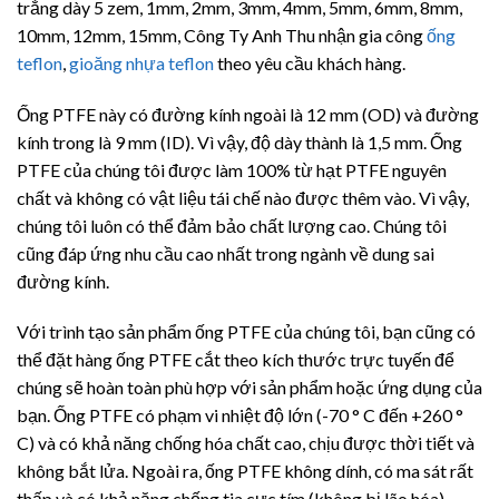
trắng dày 5 zem, 1mm, 2mm, 3mm, 4mm, 5mm, 6mm, 8mm,
10mm, 12mm, 15mm, Công Ty Anh Thu nhận gia công
ống
teflon
,
gioăng nhựa teflon
theo yêu cầu khách hàng.
Ống PTFE này có đường kính ngoài là 12 mm (OD) và đường
kính trong là 9 mm (ID). Vì vậy, độ dày thành là 1,5 mm. Ống
PTFE của chúng tôi được làm 100% từ hạt PTFE nguyên
chất và không có vật liệu tái chế nào được thêm vào. Vì vậy,
chúng tôi luôn có thể đảm bảo chất lượng cao. Chúng tôi
cũng đáp ứng nhu cầu cao nhất trong ngành về dung sai
đường kính.
Với trình tạo sản phẩm ống PTFE của chúng tôi, bạn cũng có
thể đặt hàng ống PTFE cắt theo kích thước trực tuyến để
chúng sẽ hoàn toàn phù hợp với sản phẩm hoặc ứng dụng của
bạn. Ống PTFE có phạm vi nhiệt độ lớn (-70 ° C đến +260 °
C) và có khả năng chống hóa chất cao, chịu được thời tiết và
không bắt lửa. Ngoài ra, ống PTFE không dính, có ma sát rất
thấp và có khả năng chống tia cực tím (không bị lão hóa).