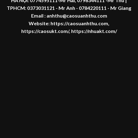
HÀ NỘI:
0774595111
-Mr Hải
,
0798344111 -Mr Thu
|
TPHCM:
0373031121
- Mr Anh -
0784220111 - Mr
Giang
Email : anhthu@caosuanhthu.com
Website:
https://caosuanhthu.com
,
https://caosukt.com/
,
https://nhuakt.com/