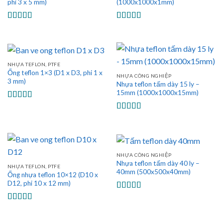
phi 3 x 5 mm)
(1000x1000x1mm)
Được xếp
Được xếp
hạng
5.00
5
hạng
5.00
5
sao
sao
NHỰA TEFLON, PTFE
Ống teflon 1×3 (D1 x D3, phi 1 x
NHỰA CÔNG NGHIỆP
3 mm)
Nhựa teflon tấm dày 15 ly –
15mm (1000x1000x15mm)
Được xếp
hạng
5.00
5
Được xếp
sao
hạng
5.00
5
sao
NHỰA CÔNG NGHIỆP
Nhựa teflon tấm dày 40 ly –
NHỰA TEFLON, PTFE
40mm (500x500x40mm)
Ống nhựa teflon 10×12 (D10 x
D12, phi 10 x 12 mm)
Được xếp
hạng
5.00
5
Được xếp
sao
hạng
5.00
5