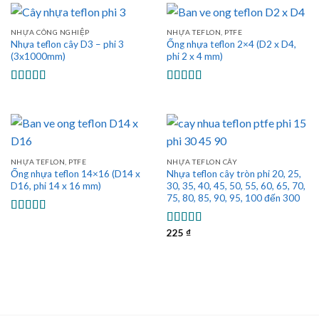
sao
NHỰA CÔNG NGHIỆP
NHỰA TEFLON, PTFE
Nhựa teflon cây D3 – phi 3
Ống nhựa teflon 2×4 (D2 x D4,
(3x1000mm)
phi 2 x 4 mm)
Được xếp
Được xếp
hạng
5.00
5
hạng
5.00
5
sao
sao
NHỰA TEFLON, PTFE
NHỰA TEFLON CÂY
Ống nhựa teflon 14×16 (D14 x
Nhựa teflon cây tròn phi 20, 25,
D16, phi 14 x 16 mm)
30, 35, 40, 45, 50, 55, 60, 65, 70,
75, 80, 85, 90, 95, 100 đến 300
Được xếp
hạng
5.00
5
225
₫
Được xếp
sao
hạng
5.00
5
sao