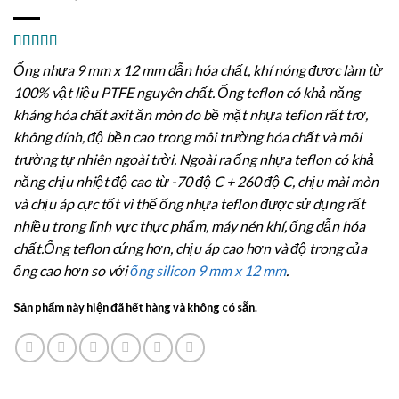
5.00
8
trên 5
Ống nhựa 9 mm x 12 mm dẫn hóa chất, khí nóng được làm từ
dựa trên
đánh giá
100% vật liệu PTFE nguyên chất. Ống teflon có khả năng
kháng hóa chất axit ăn mòn do bề mặt nhựa teflon rất trơ,
không dính, độ bền cao trong môi trường hóa chất và môi
trường tự nhiên ngoài trời. Ngoài ra ống nhựa teflon có khả
năng chịu nhiệt độ cao từ -70 độ C + 260 độ C, chịu mài mòn
và chịu áp cực tốt vì thế ống nhựa teflon được sử dụng rất
nhiều trong lĩnh vực thực phẩm, máy nén khí, ống dẫn hóa
chất.Ống teflon cứng hơn, chịu áp cao hơn và độ trong của
ống cao hơn so với
ống silicon 9 mm x 12 mm
.
Sản phẩm này hiện đã hết hàng và không có sẵn.