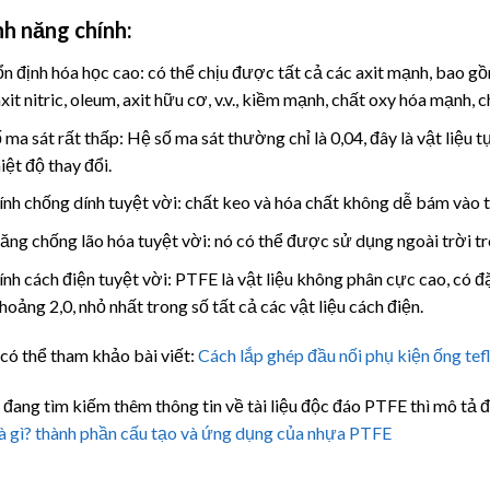
nh năng chính:
ổn định hóa học cao: có thể chịu được tất cả các axit mạnh, bao g
axit nitric, oleum, axit hữu cơ, v.v., kiềm mạnh, chất oxy hóa mạnh
 ma sát rất thấp: Hệ số ma sát thường chỉ là 0,04, đây là vật liệu t
iệt độ thay đổi.
ính chống dính tuyệt vời: chất keo và hóa chất không dễ bám vào 
ăng chống lão hóa tuyệt vời: nó có thể được sử dụng ngoài trời tr
ính cách điện tuyệt vời: PTFE là vật liệu không phân cực cao, có đặ
hoảng 2,0, nhỏ nhất trong số tất cả các vật liệu cách điện.
có thể tham khảo bài viết:
Cách lắp ghép đầu nối phụ kiện ống tef
đang tìm kiếm thêm thông tin về tài liệu độc đáo PTFE thì mô tả đ
 là gì? thành phần cấu tạo và ứng dụng của nhựa PTFE