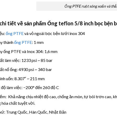
Ống PTFE ruột sóng xoắn và thẳ
chi tiết về sản phẩm Ống teflon 5/8 inch bọc bện 
iệu:
ống PTFE
và vỏ ngoài bọc bện lưới inox 304
y thành
ống PTFE
: 1 mm
y ống PTFE và Inox 304: 1,6 mm
ất làm việc: 1233 psi ~ 85 bar
ất nổ ống: 4930 psi ~ 340 bar
ính uốn: 8.307″ ~ 211 mm
 độ làm việc: −200° đến 260 độ C
ểm: Khả năng chịu nhiệt độ cao, chống ăn mòn, tự bôi trơn cao, kh
 hóa chất tuyệt vời.
xứ: Trung Quốc, Hàn Quốc, Nhật Bản