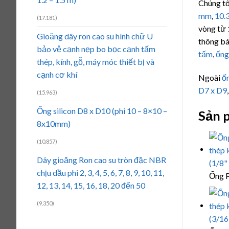
Chúng tô
mm
,
10.
(17.181)
vòng từ 
Gioăng dây ron cao su hình chữ U
thông bá
bảo vệ cạnh nẹp bo bọc cạnh tấm
tấm
,
ống
thép, kính, gỗ, máy móc thiết bị và
cạnh cơ khí
Ngoài
ốn
D7 x D9
(15.963)
Ống silicon D8 x D10 (phi 10 – 8×10 –
Sản 
8x10mm)
(10.857)
Dây gioăng Ron cao su tròn đặc NBR
chịu dầu phi 2, 3, 4, 5, 6, 7, 8, 9, 10, 11,
Ống P
12, 13, 14, 15, 16, 18, 20 đến 50
(9.350)