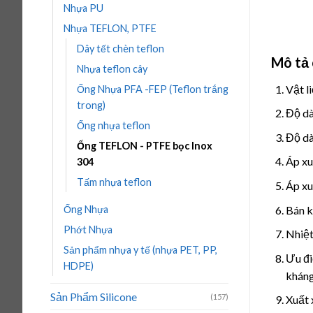
Nhựa PU
Nhựa TEFLON, PTFE
Dây tết chèn teflon
Mô tả 
Nhựa teflon cây
Vật l
Ống Nhựa PFA -FEP (Teflon trắng
trong)
Độ dà
Ống nhựa teflon
Độ dà
Ống TEFLON - PTFE bọc Inox
Áp xu
304
Tấm nhựa teflon
Áp xu
Bán k
Ống Nhựa
Phớt Nhựa
Nhiệt
Sản phẩm nhựa y tế (nhựa PET, PP,
Ưu đi
HDPE)
kháng
Sản Phẩm Silicone
(157)
Xuất 