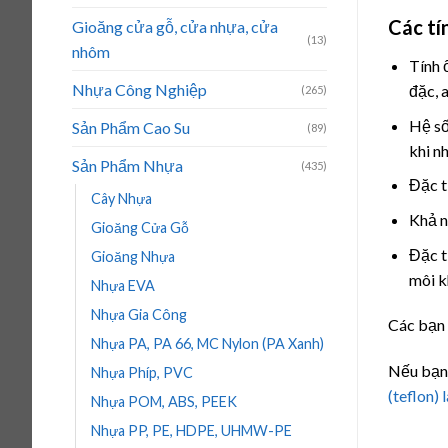
Các tí
Gioăng cửa gỗ, cửa nhựa, cửa
(13)
nhôm
Tính 
Nhựa Công Nghiệp
đặc, 
(265)
Hệ số
Sản Phẩm Cao Su
(89)
khi nh
Sản Phẩm Nhựa
(435)
Đặc t
Cây Nhựa
Khả n
Gioăng Cửa Gỗ
Đặc t
Gioăng Nhựa
môi k
Nhựa EVA
Nhựa Gia Công
Các bạn 
Nhựa PA, PA 66, MC Nylon (PA Xanh)
Nếu bạn 
Nhựa Phíp, PVC
(teflon)
Nhựa POM, ABS, PEEK
Nhựa PP, PE, HDPE, UHMW-PE