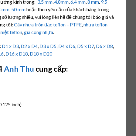
ường kính trong:
3.5 mm
,
4.8mm
,
6.4 mm
,
8 mm
,
9.5
8 mm
,
50 mm
hoặc theo yêu cầu của khách hàng trong
 số lượng nhiều, vui lòng liên hệ để chúng tôi báo giá và
ng tôi:
Cây nhựa tròn đặc teflon – PTFE
,
nhựa teflon
nhiệt teflon
,
gia công nhựa
.
:
D1 x D3
,
D2 x D4
,
D3 x D5
,
D4 x D6
,
D5 x D7
,
D6 x D8
,
16
,
D16 x D18
,
D18 x D20
04
Anh Thu
cung cấp:
0.125 inch)