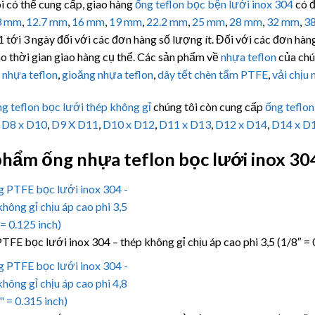
i có thể cung cấp, giao hàng
ống teflon bọc bện lưới inox 304
có đ
3 mm
,
12.7 mm
,
16 mm
,
19 mm
,
22.2 mm
,
25 mm
,
28 mm
,
32 mm
,
3
1 tới 3 ngày đối với các đơn hàng số lượng ít. Đối với các đơn hàng
o thời gian giao hàng cụ thể. Các sản phẩm về
nhựa teflon
của chú
 nhựa teflon
,
gioăng nhựa teflon
,
dây tết chèn tẩm PTFE
,
vải chịu 
g teflon bọc lưới thép không gỉ
chúng tôi còn cung cấp
ống teflon
,
D8 x D10
,
D9 X D11
,
D10 x D12
,
D11 x D13
,
D12 x D14
,
D14 x D
phẩm ống nhựa teflon bọc lưới inox 3
TFE bọc lưới inox 304 – thép không gỉ chịu áp cao phi 3,5 (1/8″ = 