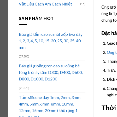
Vật Liệu Cách Âm Cách Nhiệt
(15)
Ống lưới
ống là 1
SẢN PHẨM HOT
chúng tô
Đặt h
Báo giá tấm cao su mút xốp Eva dày
1, 2, 3, 4, 5, 10, 15, 20, 25, 30, 35, 40
Giao 
mm
Ống t
(27.885)
Thông
Báo giá gioăng ron cao su cống bê
Trực 
tông tròn ly tâm D300, D400, D600,
D800, D1000, D1200
Dịch 
Chúng
(20.378)
nghị t
Tấm silicone dày 1mm, 2mm, 3mm,
4mm, 5mm, 6mm, 8mm, 10mm,
Thời 
12mm, 15mm, 20mm (khổ rộng 1 –
1.2 – 1.5 m)