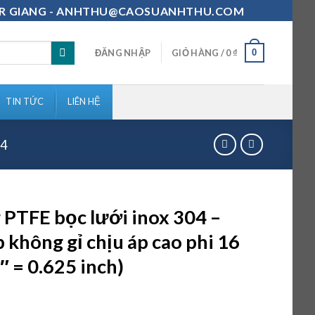
111-MR GIANG - ANHTHU@CAOSUANHTHU.COM
0
ĐĂNG NHẬP
GIỎ HÀNG /
0
₫
TIN TỨC
LIÊN HỆ
04
 PTFE bọc lưới inox 304 –
 không gỉ chịu áp cao phi 16
″ = 0.625 inch)