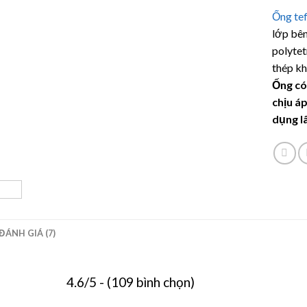
5.00
6
trê
Ống tef
dựa trê
đánh gi
lớp bên
polytet
thép kh
Ống
có
chịu á
dụng lâ
ĐÁNH GIÁ (7)
4.6/5 - (109 bình chọn)