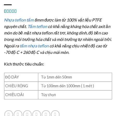
5.00
4
trên 5
Nhựa teflon tấm
8mm được làm từ 100% vật liệu PTFE
dựa trên
đánh giá
nguyên chất.
Tấm teflon
có khả năng kháng hóa chất axit ăn
mòn do bề mặt nhựa teflon rất trơ, không dính, độ bền cao
trong môi trường hóa chất và môi trường tự nhiên ngoài trời.
Ngoài ra
tấm nhựa teflon
có khả năng chịu nhiệt độ cao từ
-70 độ C + 260 độ C và chịu mài mòn.
Kích thước tiêu chuẩn:
ĐỘ DÀY
Từ 1mm đến 50mm
CHIỀU RỘNG
Từ 100mm đến 1000mm ( 1 mét )
CHIỀU DÀI
Tùy chọn