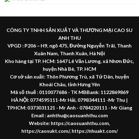
CÔNG TY TNHH SẢN XUẤT VÀ THƯƠNG MẠI CAO SU
ANH THU
VPGD : P206 – H9, ngõ 475, Đường Nguyễn Trãi, Thanh
Xuân Nam, Thanh Xuân, Hà Nội
Kho hàng tại TP. HCM: 1647 Lê Văn Lương, xã Nhơn Đức,
huyện Nhà Bè, TP. HCM
Cơ sở sản xuất: Thôn Phương Trù, xã Tứ Dân, huyện
Khoái Châu, tỉnh Hưng Yên
Mã số thuế :
0110077686
- TK MBBank: 1122869869
HÀ NỘI:
0774595111
-Mr Hải
,
0798344111 -Mr Thu
|
TPHCM:
0373031121
- Mr Anh -
0784220111 - Mr
Giang
Email : anhthu@caosuanhthu.com
Website:
https://caosuanhthu.com
,
https://caosukt.com/
,
https://nhuakt.com/