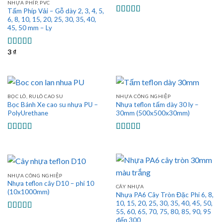
NHỰA PHÍP, PVC
Tấm Phíp Vải – Gỗ dày 2, 3, 4, 5,
6, 8, 10, 15, 20, 25, 30, 35, 40,
Được xếp
45, 50 mm – Ly
hạng
5.00
5
sao
3
₫
Được xếp
hạng
5.00
5
sao
BỌC LÔ, RULÔ CAO SU
NHỰA CÔNG NGHIỆP
Bọc Bánh Xe cao su nhựa PU –
Nhựa teflon tấm dày 30 ly –
PolyUrethane
30mm (500x500x30mm)
Được xếp
Được xếp
hạng
5.00
5
hạng
5.00
5
sao
sao
NHỰA CÔNG NGHIỆP
Nhựa teflon cây D10 – phi 10
CÂY NHỰA
(10x1000mm)
Nhựa PA6 Cây Tròn Đặc Phi 6, 8,
10, 15, 20, 25, 30, 35, 40, 45, 50,
55, 60, 65, 70, 75, 80, 85, 90, 95
Được xếp
đến 300