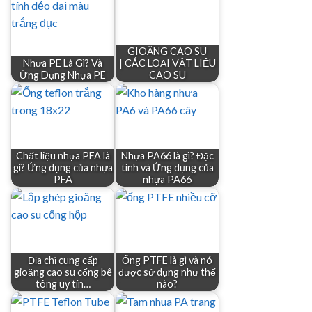
GIOĂNG CAO SU
Nhựa PE Là Gì? Và
| CÁC LOẠI VẬT LIỆU
Ứng Dụng Nhựa PE
CAO SU
Chất liệu nhựa PFA là
Nhựa PA66 là gì? Đặc
gì? Ứng dụng của nhựa
tính và Ứng dụng của
PFA
nhựa PA66
Địa chỉ cung cấp
Ống PTFE là gì và nó
gioăng cao su cống bê
được sử dụng như thế
tông uy tín…
nào?