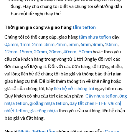
đúng. Hãy cho chúng tôi biết và chúng tôi sẽ hướng dẫn
bạn một đề nghị thay thế
Thời gian gia công và giao hàng
tấm teflon
Chúng tôi có thể cung cấp, giao hàng
tấm nhựa teflon
dày:
0,5mm
,
1mm
,
2mm
,
3mm
,
4mm
,
5mm
,
6mm
,
8mm
,
10mm
,
12mm
,
15mm
,
20mm
,
30mm
,
40mm
,
50mm
hoặc theo yêu
cầu của khách hàng trong vòng từ 1 tới 3 ngày đối với các
đơn hàng số lượng ít. Đối với các đơn hàng số lượng nhiều,
vui lòng liên hệ để chúng tôi báo giá và thông báo thời gian
giao hàng cụ thể. Để biết thêm thông tin về khả năng hoặc
giá cả của chúng tôi, hãy
liên hệ với chúng tôi
ngay hôm nay.
Quý khách có nhu cầu tới các sản phẩm:
Cây nhựa teflon
,
ống
nhựa teflon
,
gioăng nhựa teflon
,
dây tết chèn FTFE
,
vải chị
nhiệt teflon
,
gia công nhựa
theo yêu cầu vui lòng liên hệ nhận
báo giá và đặt hàng.
Ngoài
Nhựa Teflon tấm
chúng tôi có cung cấp:
Cao su