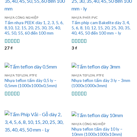
NHỰA CÔNG NGHIỆP
NHỰA PHÍP, PVC
Tấm nhựa PEEK dày 1, 2, 3, 5, 6,
Tấm phíp cam Bakelite dày 3, 4,
8,10, 12, 15, 20, 25, 30, 35, 40,
5, 6, 8, 10, 12, 15, 20, 25, 30, 35,
45, 50, 55, 60 đến 100 mm
40, 45, 50 đến 100 mm – ly
27
₫
3
₫
Được xếp
Được xếp
hạng
5.00
5
hạng
5.00
5
sao
sao
NHỰA TEFLON, PTFE
NHỰA TEFLON, PTFE
Nhựa teflon tấm dày 0,5 ly –
Nhựa teflon tấm dày 3 ly – 3mm
0,5mm (1000x1000x0,5mm)
(1000x1000x3mm)
Được xếp
Được xếp
hạng
5.00
5
hạng
5.00
5
sao
sao
NHỰA CÔNG NGHIỆP
Nhựa teflon tấm dày 10 ly –
10mm (1000x1000x10mm)