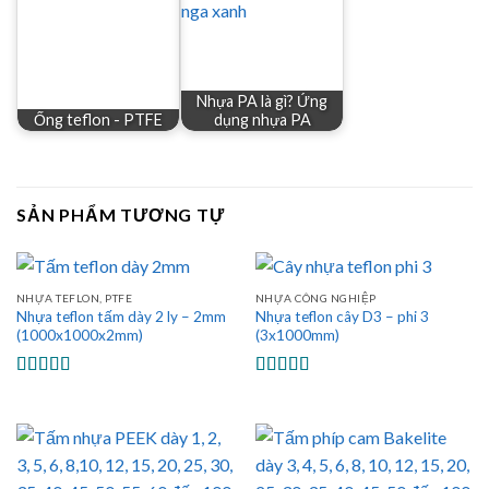
Nhựa PA là gì? Ứng
Ống teflon - PTFE
dụng nhựa PA
SẢN PHẨM TƯƠNG TỰ
NHỰA TEFLON, PTFE
NHỰA CÔNG NGHIỆP
Nhựa teflon tấm dày 2 ly – 2mm
Nhựa teflon cây D3 – phi 3
(1000x1000x2mm)
(3x1000mm)
Được xếp
Được xếp
hạng
5.00
5
hạng
5.00
5
sao
sao