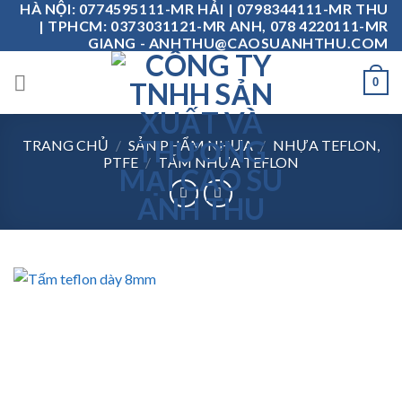
HÀ NỘI: 0774595111-MR HẢI | 0798344111-MR THU
Skip
| TPHCM: 0373031121-MR ANH, 078 4220111-MR
to
GIANG - ANHTHU@CAOSUANHTHU.COM
content
0
TRANG CHỦ
/
SẢN PHẨM NHỰA
/
NHỰA TEFLON,
PTFE
/
TẤM NHỰA TEFLON