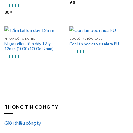
9
₫
Được xếp
hạng
5.00
5
80
₫
sao
Được xếp
hạng
5.00
5
sao
NHỰA CÔNG NGHIỆP
BỌC LÔ, RULÔ CAO SU
Nhựa teflon tấm dày 12 ly –
Con lăn bọc cao su nhựa PU
12mm (1000x1000x12mm)
Được xếp
hạng
5.00
5
Được xếp
sao
hạng
5.00
5
sao
THÔNG TIN CÔNG TY
Giới thiệu công ty