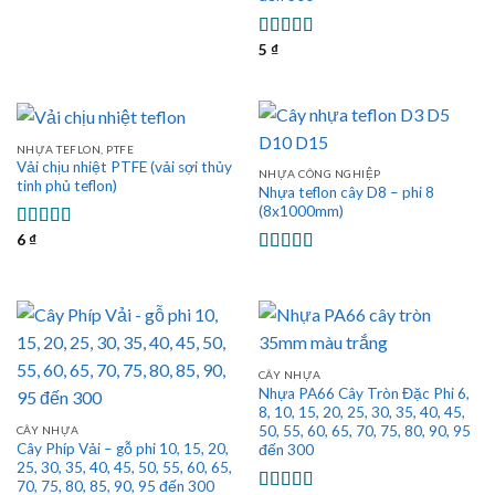
hạng
5.00
5
sao
5
₫
Được xếp
hạng
5.00
5
sao
NHỰA TEFLON, PTFE
Vải chịu nhiệt PTFE (vải sợi thủy
NHỰA CÔNG NGHIỆP
tinh phủ teflon)
Nhựa teflon cây D8 – phi 8
(8x1000mm)
6
₫
Được xếp
hạng
5.00
5
Được xếp
sao
hạng
5.00
5
sao
CÂY NHỰA
Nhựa PA66 Cây Tròn Đặc Phi 6,
8, 10, 15, 20, 25, 30, 35, 40, 45,
50, 55, 60, 65, 70, 75, 80, 90, 95
CÂY NHỰA
Cây Phíp Vải – gỗ phi 10, 15, 20,
đến 300
25, 30, 35, 40, 45, 50, 55, 60, 65,
70, 75, 80, 85, 90, 95 đến 300