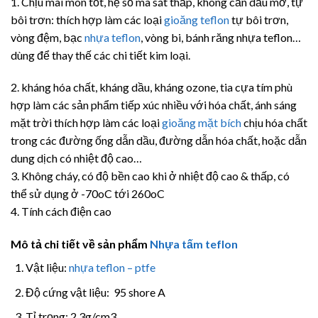
1. Chịu mài mòn tốt, hệ số ma sát thấp, không cần dầu mỡ, tự
bôi trơn: thích hợp làm các loại
gioăng teflon
tự bôi trơn,
vòng đệm, bạc
nhựa teflon
, vòng bi, bánh răng nhựa teflon…
dùng để thay thế các chi tiết kim loại.
2. kháng hóa chất, kháng dầu, kháng ozone, tia cựa tím phù
hợp làm các sản phẩm tiếp xúc nhiều với hóa chất, ánh sáng
mặt trời thích hợp làm các loại
gioăng mặt bích
chịu hóa chất
trong các đường ống dẫn dầu, đường dẫn hóa chất, hoặc dẫn
dung dịch có nhiệt độ cao…
3. Không cháy, có độ bền cao khi ở nhiệt độ cao & thấp, có
thể sử dụng ở -70oC tới 260oC
4. Tính cách điện cao
Mô tả chi tiết về sản phẩm
Nhựa tấm teflon
Vật liệu:
nhựa teflon – ptfe
Độ cứng vật liệu: 95 shore A
Tỉ trọng: 2,3g/cm3