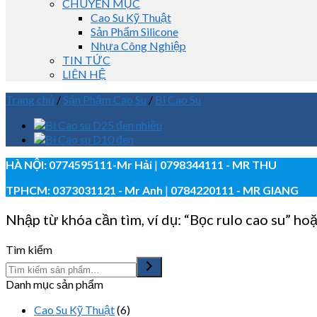
CHUYÊN MỤC
Cao Su Kỹ Thuật
Sản Phẩm Silicone
Nhựa Công Nghiệp
TIN TỨC
LIÊN HỆ
Trang chủ
/
Sản Phẩm Cao Su
/
Bi Cao Su
HÀ NỘI:
0774595111
-Mr Hải
|
0798344111 - MR THU
TPHCM:
0373031121
- Mr Anh
|
0784220111 - MR GIANG
Nhập từ khóa cần tìm, ví dụ: “Bọc rulo cao su” hoặ
Tìm kiếm
Danh mục sản phẩm
Cao Su Kỹ Thuật
(6)