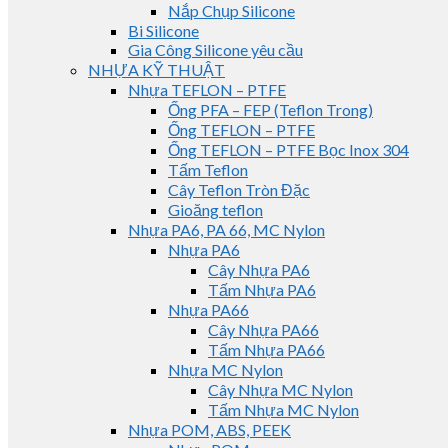
Nắp Chụp Silicone
Bi Silicone
Gia Công Silicone yêu cầu
NHỰA KỸ THUẬT
Nhựa TEFLON – PTFE
Ống PFA – FEP (Teflon Trong)
Ống TEFLON – PTFE
Ống TEFLON – PTFE Bọc Inox 304
Tấm Teflon
Cây Teflon Tròn Đặc
Gioăng teflon
Nhựa PA6, PA 66, MC Nylon
Nhựa PA6
Cây Nhựa PA6
Tấm Nhựa PA6
Nhựa PA66
Cây Nhựa PA66
Tấm Nhựa PA66
Nhựa MC Nylon
Cây Nhựa MC Nylon
Tấm Nhựa MC Nylon
Nhựa POM, ABS, PEEK