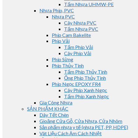
Tấm Nhựa UHMW-PE
Nhựa Phíp, PVC
Nhựa PVC
Cây Nhựa PVC
Tấm Nhựa PVC
Phíp Cam Bakelite
Phip Vải
Tấm Phíp Vải
Cây Phíp Vải
Phíp Sừng
Phíp Thủy Tinh
Tấm Phíp Thủy Tinh
Ống Phíp Thủy Tinh
Phíp Ngọc EPOXY FR4
Cây Phíp Xanh Ngọc
Tấm Phíp Xanh Ngọc
Gia Công Nhựa
SẢN PHẨM KHÁC
Dây Tết Chèn
Gioăng Cửa Gỗ, Cửa Nhựa, Cửa Nhôm
Sản phẩm nhựa y tế (nhựa PET, PP, HDPE)
Vât Liệu Cách Âm Cách Nhiệt