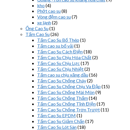
kho
(4)
Phớt cao su
(8)
Vòng đệm cao su
(7)
xe lạnh
(2)
Ống Cao Su
(1)
Tấm Cao Su
(26)
Tấm Cao Su Bố Thép
(1)
Tấm cao su bố vải
(1)
Tấm Cao Su Cách Điện
(18)
Tấm Cao Su Chịu Hóa Chất
(2)
Tấm Cao Su Chịu Lực
(17)
Tấm Cao Su Chịu Nhiệt
(2)
Tấm cao su chịu xăng dầu
(16)
Tấm Cao Su Chống Cháy
(2)
Tấm Cao Su Chống Chịu Va Đập
(15)
Tấm Cao Su Chống Mài Mòn
(9)
Tấm Cao Su Chống Thấm
(14)
Tấm Cao Su Chống Tĩnh ĐIện
(17)
Tấm Cao Su Chống Trơn Trượt
(11)
Tấm Cao Su EPDM
(1)
Tấm Cao Su Giảm Chấn
(17)
Tấm Cao Su Lót Sàn
(18)