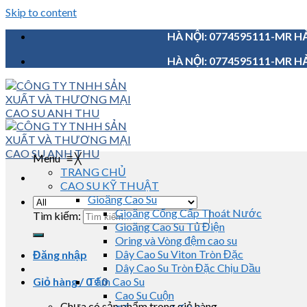
Skip to content
HÀ NỘI: 0774595111-MR HẢ
HÀ NỘI: 0774595111-MR HẢ
Menu
≡
╳
TRANG CHỦ
CAO SU KỸ THUẬT
Gioăng Cao Su
Gioăng Cống Cấp Thoát Nước
Tìm kiếm:
Gioăng Cao Su Tủ Điện
Oring và Vòng đệm cao su
Dây Cao Su Viton Tròn Đặc
Đăng nhập
Dây Cao Su Tròn Đặc Chịu Dầu
Giỏ hàng /
0
Tấm Cao Su
₫
0
Cao Su Cuộn
Chưa có sản phẩm trong giỏ hàng.