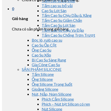
Tấm cao su bố thép
Tấm cao su bố vải
0
Cao Su Lót Sàn
Tấm Cao Su Chịu Dầu & Xăng
Giỏ hàng
Tấm Cao Su Giảm Chấn
Tấm Cao Su Lót Sàn
Chưa có sản phẩm trong giỏ hàng.
Tấm Cao Su Chịu Va Đập
Tấm Cao Su Chống Trơn Trượt
Bọc lô, rulô cao su
Cao Su Ốp Cột
Ống Cao Su
Cao Su Xốp
Bi Cao Su Sàng Rung
Gia Công Cao Su
SẢN PHẨM SILICONE
Tấm Silicone
Ống Silicone
Ống Silicone Trong Suốt
Gioăng Silicone
Nút, Nắp, Núm Silicone
Phích Cắm Silicone
Phích – Nút bịt Silicon có ren
Nút Silicone