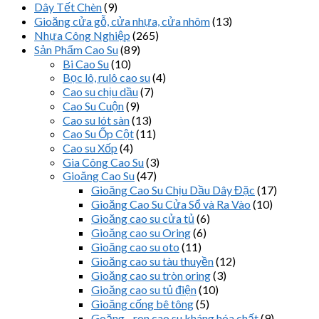
Dây Tết Chèn
(9)
Gioăng cửa gỗ, cửa nhựa, cửa nhôm
(13)
Nhựa Công Nghiệp
(265)
Sản Phẩm Cao Su
(89)
Bi Cao Su
(10)
Bọc lô, rulô cao su
(4)
Cao su chịu dầu
(7)
Cao Su Cuộn
(9)
Cao su lót sàn
(13)
Cao Su Ốp Cột
(11)
Cao su Xốp
(4)
Gia Công Cao Su
(3)
Gioăng Cao Su
(47)
Gioăng Cao Su Chịu Dầu Dây Đặc
(17)
Gioăng Cao Su Cửa Sổ và Ra Vào
(10)
Gioăng cao su cửa tủ
(6)
Gioăng cao su Oring
(6)
Gioăng cao su oto
(11)
Gioăng cao su tàu thuyền
(12)
Gioăng cao su tròn oring
(3)
Gioăng cao su tủ điện
(10)
Gioăng cống bê tông
(5)
Goăng - ron cao su kháng hóa chất
(9)