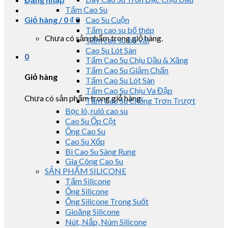
Tấm Cao Su
Giỏ hàng /
0
₫
0
Cao Su Cuộn
Tấm cao su bố thép
Chưa có sản phẩm trong giỏ hàng.
Tấm cao su bố vải
Cao Su Lót Sàn
0
Tấm Cao Su Chịu Dầu & Xăng
Tấm Cao Su Giảm Chấn
Giỏ hàng
Tấm Cao Su Lót Sàn
Tấm Cao Su Chịu Va Đập
Chưa có sản phẩm trong giỏ hàng.
Tấm Cao Su Chống Trơn Trượt
Bọc lô, rulô cao su
Cao Su Ốp Cột
Ống Cao Su
Cao Su Xốp
Bi Cao Su Sàng Rung
Gia Công Cao Su
SẢN PHẨM SILICONE
Tấm Silicone
Ống Silicone
Ống Silicone Trong Suốt
Gioăng Silicone
Nút, Nắp, Núm Silicone