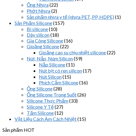
Ống Nhựa
(22)
Phớt Nhựa
(2)
Sản phẩm nhựa y tế (nhựa PET, PP, HDPE)
(1)
Sản Phẩm Silicone
(157)
Bi silicone
(10)
Dây silicon
(18)
Gia Công Silicone
(16)
Gioăng Silicone
(22)
Gioăng cao su chịu nhiệt silicone
(22)
Nút, Nắp, Núm Silicon
(59)
Nắp Silicone
(11)
Nút bịt có ren silicon
(17)
Nút Silicon
(15)
Phích Cắm Silicone
(16)
Ống Silicone
(28)
Ống Silicone Trong Suốt
(26)
Silicone Thực Phẩm
(33)
Silicone Y Tế
(27)
Tấm Silicone
(12)
Vật Liệu Cách Âm Cách Nhiệt
(15)
Sản phẩm HOT