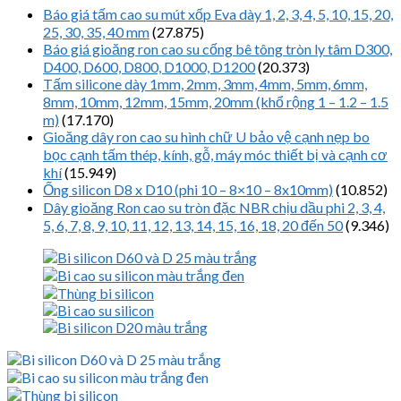
Báo giá tấm cao su mút xốp Eva dày 1, 2, 3, 4, 5, 10, 15, 20,
25, 30, 35, 40 mm
(27.875)
Báo giá gioăng ron cao su cống bê tông tròn ly tâm D300,
D400, D600, D800, D1000, D1200
(20.373)
Tấm silicone dày 1mm, 2mm, 3mm, 4mm, 5mm, 6mm,
8mm, 10mm, 12mm, 15mm, 20mm (khổ rộng 1 – 1.2 – 1.5
m)
(17.170)
Gioăng dây ron cao su hình chữ U bảo vệ cạnh nẹp bo
bọc cạnh tấm thép, kính, gỗ, máy móc thiết bị và cạnh cơ
khí
(15.949)
Ống silicon D8 x D10 (phi 10 – 8×10 – 8x10mm)
(10.852)
Dây gioăng Ron cao su tròn đặc NBR chịu dầu phi 2, 3, 4,
5, 6, 7, 8, 9, 10, 11, 12, 13, 14, 15, 16, 18, 20 đến 50
(9.346)