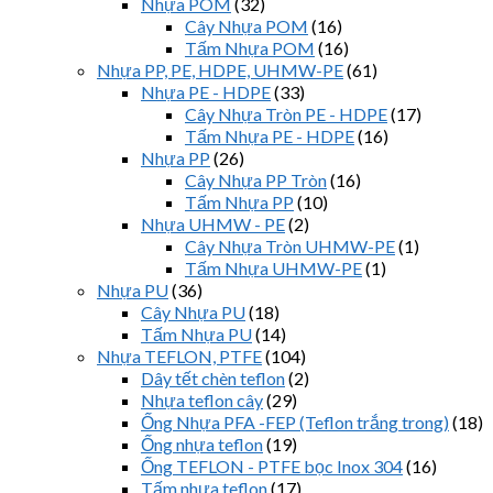
Nhựa POM
(32)
Cây Nhựa POM
(16)
Tấm Nhựa POM
(16)
Nhựa PP, PE, HDPE, UHMW-PE
(61)
Nhựa PE - HDPE
(33)
Cây Nhựa Tròn PE - HDPE
(17)
Tấm Nhựa PE - HDPE
(16)
Nhựa PP
(26)
Cây Nhựa PP Tròn
(16)
Tấm Nhựa PP
(10)
Nhựa UHMW - PE
(2)
Cây Nhựa Tròn UHMW-PE
(1)
Tấm Nhựa UHMW-PE
(1)
Nhựa PU
(36)
Cây Nhựa PU
(18)
Tấm Nhựa PU
(14)
Nhựa TEFLON, PTFE
(104)
Dây tết chèn teflon
(2)
Nhựa teflon cây
(29)
Ống Nhựa PFA -FEP (Teflon trắng trong)
(18)
Ống nhựa teflon
(19)
Ống TEFLON - PTFE bọc Inox 304
(16)
Tấm nhựa teflon
(17)