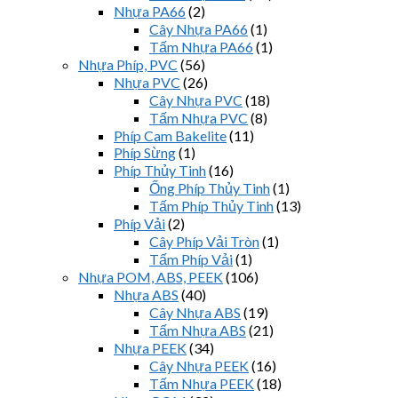
Nhựa PA66
(2)
Cây Nhựa PA66
(1)
Tấm Nhựa PA66
(1)
Nhựa Phíp, PVC
(56)
Nhựa PVC
(26)
Cây Nhựa PVC
(18)
Tấm Nhựa PVC
(8)
Phíp Cam Bakelite
(11)
Phíp Sừng
(1)
Phíp Thủy Tinh
(16)
Ống Phíp Thủy Tinh
(1)
Tấm Phíp Thủy Tinh
(13)
Phíp Vải
(2)
Cây Phíp Vải Tròn
(1)
Tấm Phíp Vải
(1)
Nhựa POM, ABS, PEEK
(106)
Nhựa ABS
(40)
Cây Nhựa ABS
(19)
Tấm Nhựa ABS
(21)
Nhựa PEEK
(34)
Cây Nhựa PEEK
(16)
Tấm Nhựa PEEK
(18)