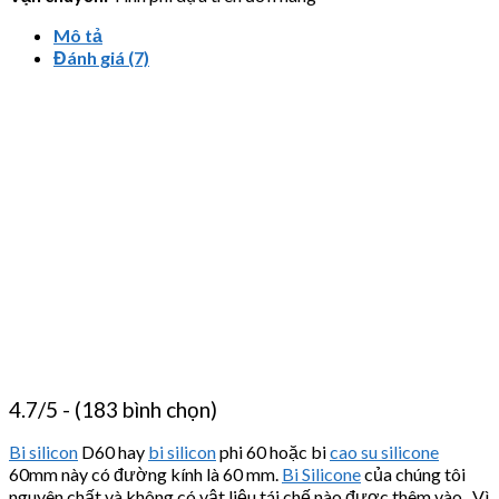
Mô tả
Đánh giá (7)
4.7/5 - (183 bình chọn)
Bi silicon
D60 hay
bi silicon
phi 60 hoặc bi
cao su silicone
60mm này có đường kính là 60 mm.
Bi Silicone
của chúng tôi
nguyên chất và không có vật liệu tái chế nào được thêm vào. Vì