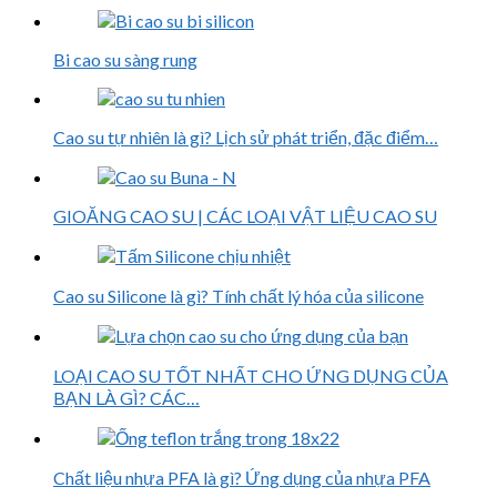
Bi cao su sàng rung
Cao su tự nhiên là gì? Lịch sử phát triển, đặc điểm…
GIOĂNG CAO SU | CÁC LOẠI VẬT LIỆU CAO SU
Cao su Silicone là gì? Tính chất lý hóa của silicone
LOẠI CAO SU TỐT NHẤT CHO ỨNG DỤNG CỦA
BẠN LÀ GÌ? CÁC…
Chất liệu nhựa PFA là gì? Ứng dụng của nhựa PFA