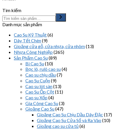
Tìm kiếm
Danh mục sản phẩm
Cao Su Kỹ Thuật
(6)
Dây Tết Chèn
(9)
Gioăng cửa gỗ, cửa nhựa, cửa nhôm
(13)
Nhựa Công Nghiệp
(265)
Sản Phẩm Cao Su
(89)
Bi Cao Su
(10)
Bọc lô, rulô cao su
(4)
Cao su chịu dầu
(7)
Cao Su Cuộn
(9)
Cao su lót sàn
(13)
Cao Su Ốp Cột
(11)
Cao su Xốp
(4)
Gia Công Cao Su
(3)
Gioăng Cao Su
(47)
Gioăng Cao Su Chịu Dầu Dây Đặc
(17)
Gioăng Cao Su Cửa Sổ và Ra Vào
(10)
Gioăng cao su cửa tủ
(6)