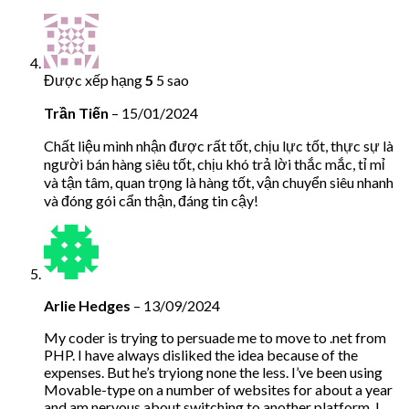
Được xếp hạng
5
5 sao
Trần Tiến
–
15/01/2024
Chất liệu mình nhận được rất tốt, chịu lực tốt, thực sự là
người bán hàng siêu tốt, chịu khó trả lời thắc mắc, tỉ mỉ
và tận tâm, quan trọng là hàng tốt, vận chuyển siêu nhanh
và đóng gói cẩn thận, đáng tin cậy!
Arlie Hedges
–
13/09/2024
My coder is trying to persuade me to move to .net from
PHP. I have always disliked the idea because of the
expenses. But he’s tryiong none the less. I’ve been using
Movable-type on a number of websites for about a year
and am nervous about switching to another platform. I