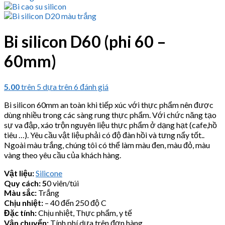
Bi silicon D60 (phi 60 –
60mm)
5.00
trên 5 dựa trên
6
đánh giá
Bi silicon 60mm an toàn khi tiếp xúc với thực phẩm nên được
dùng nhiều trong các sàng rung thực phẩm. Với chức năng tạo
sự va đập, xáo trộn nguyên liệu thực phẩm ở dạng hạt (cafe,hồ
tiêu …). Yêu cầu vật liệu phải có độ đàn hồi và tưng nẩy tốt..
Ngoài màu trắng, chúng tôi có thể làm màu đen, màu đỏ, màu
vàng theo yêu cầu của khách hàng.
Vật liệu:
Silicone
Quy cách: 5
0 viên/túi
Màu sắc:
Trắng
Chịu nhiệt:
– 40 đến 250 độ C
Đặc tính:
Chịu nhiệt, Thực phẩm, y tế
Vận chuyển:
Tính phí dựa trên đơn hàng