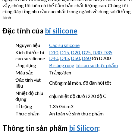
vậy, chúng tôi luôn có thể đảm bảo chất lượng cao. Chúng tôi
cũng đáp ứng nhu cầu cao nhất trong ngành về dung sai đường
kính.
Đặc tính của
bi silicone
Nguyên liệu
Cao su silicone
Kích thước bi
D10
,
D15
,
D20
,
D25
,
D30
,
D35
,
D40
,
D45
,
D50
,
D60
tới D200
cao su silicone
Ứng dụng
Bi sàng rung
,
bi cao su thực phẩm
Màu sắc
Trắng/đen
Đặc tính vật
Chống mài mòn, độ đàn hồi tốt
liệu
Nhiệt độ chịu
chịu nhiệt độ dưới 220 độ C
đựng
Tỉ trọng
1.35 G/cm3
Thực phẩm
An toàn vệ sinh thực phẩm
Thông tin sản phẩm
bi Silicon
: