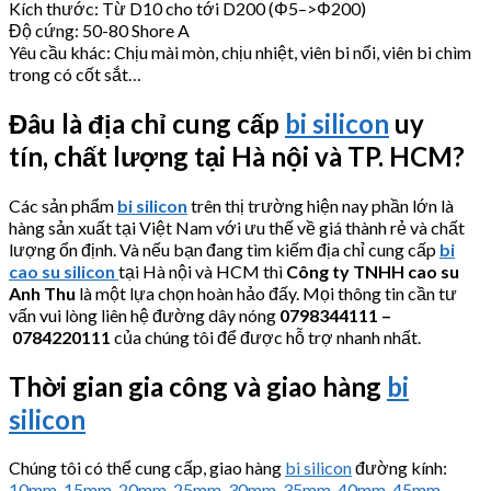
Kích thước: Từ D10 cho tới D200 (Φ5–>Φ200)
Độ cứng: 50-80 Shore A
Yêu cầu khác: Chịu mài mòn, chịu nhiệt, viên bi nổi, viên bi chìm
trong có cốt sắt…
Đâu là địa chỉ cung cấp
bi silicon
uy
tín,
chất lượng tại Hà nội và TP. HCM?
Các sản phẩm
bi silicon
trên thị trường hiện nay phần lớn là
hàng sản xuất tại Việt Nam với ưu thế về giá thành rẻ và chất
lượng ổn định. Và nếu bạn đang tìm kiếm địa chỉ cung cấp
bi
cao su silicon
tại Hà nội và HCM thì
Công ty TNHH cao su
Anh Thu
là một lựa chọn hoàn hảo đấy. Mọi thông tin cần tư
vấn vui lòng liên hệ đường dây nóng
0798344111 –
0784220111
của chúng tôi để được hỗ trợ nhanh nhất.
Thời gian gia công và giao hàng
bi
silicon
Chúng tôi có thể cung cấp, giao hàng
bi silicon
đường kính:
10mm
,
15mm
,
20mm
,
25mm
,
30mm
,
35mm
,
40mm
,
45mm
,