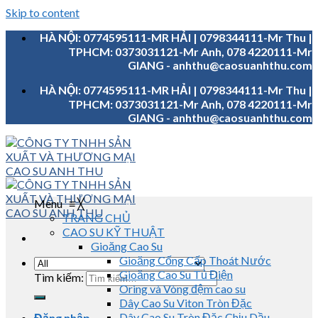
Skip to content
HÀ NỘI: 0774595111-MR HẢI | 0798344111-Mr Thu |
TPHCM: 0373031121-Mr Anh, 078 4220111-Mr
GIANG - anhthu@caosuanhthu.com
HÀ NỘI: 0774595111-MR HẢI | 0798344111-Mr Thu |
TPHCM: 0373031121-Mr Anh, 078 4220111-Mr
GIANG - anhthu@caosuanhthu.com
Menu
≡
╳
TRANG CHỦ
CAO SU KỸ THUẬT
Gioăng Cao Su
Gioăng Cống Cấp Thoát Nước
Gioăng Cao Su Tủ Điện
Tìm kiếm:
Oring và Vòng đệm cao su
Dây Cao Su Viton Tròn Đặc
Dây Cao Su Tròn Đặc Chịu Dầu
Đăng nhập