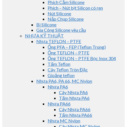
Phích Cắm Silicone
Phích – Nút bịt Silicon có ren
Nút Silicone
Nắp Chụp Silicone
Bi Silicone
Gia Công Silicone yêu cầu
NHỰA KỸ THUẬT
Nhựa TEFLON – PTFE
Ống PFA – FEP (Teflon Trong)
Ống TEFLON – PTFE
Ống TEFLON – PTFE Bọc Inox 304
Tấm Teflon
Cây Teflon Tròn Đặc
Gioăng teflon
Nhựa PA6, PA 66, MC Nylon
Nhựa PA6
Cây Nhựa PA6
Tấm Nhựa PA6
Nhựa PA66
Cây Nhựa PA66
Tấm Nhựa PA66
Nhựa MC Nylon
Cây Nhựa MC Nylon