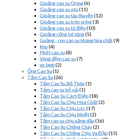
Gioăng cao su Oring
(6)
Gioăng cao su oto
(11)
Gioăng cao su tàu thuyền
(12)
Gioăng cao su tròn oring
(3)
Gioăng cao su tủ điện
(10)
Gioăng cống bê tông
(5)
Goăng - ron cao su kháng hóa chất
(9)
kho
(4)
Phớt cao su
(8)
Vòng đệm cao su
(7)
xe lạnh
(2)
Ống Cao Su
(1)
Tấm Cao Su
(26)
Tấm Cao Su Bố Thép
(1)
Tấm cao su bố vải
(1)
Tấm Cao Su Cách Điện
(18)
Tấm Cao Su Chịu Hóa Chất
(2)
Tấm Cao Su Chịu Lực
(17)
Tấm Cao Su Chịu Nhiệt
(2)
Tấm cao su chịu xăng dầu
(16)
Tấm Cao Su Chống Cháy
(2)
Tấm Cao Su Chống Chịu Va Đập
(15)