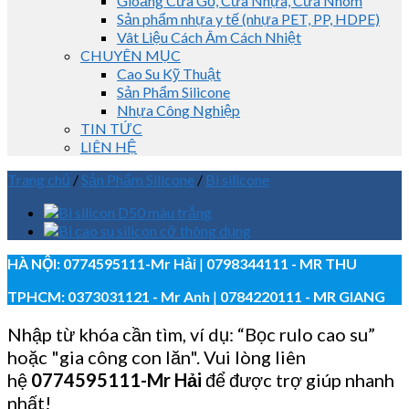
Gioăng Cửa Gỗ, Cửa Nhựa, Cửa Nhôm
Sản phẩm nhựa y tế (nhựa PET, PP, HDPE)
Vât Liệu Cách Âm Cách Nhiệt
CHUYÊN MỤC
Cao Su Kỹ Thuật
Sản Phẩm Silicone
Nhựa Công Nghiệp
TIN TỨC
LIÊN HỆ
Trang chủ
/
Sản Phẩm Silicone
/
Bi silicone
HÀ NỘI:
0774595111
-Mr Hải
|
0798344111 - MR THU
TPHCM:
0373031121
- Mr Anh
|
0784220111 - MR GIANG
Nhập từ khóa cần tìm, ví dụ: “Bọc rulo cao su”
hoặc "gia công con lăn". Vui lòng liên
hệ
0774595111
-Mr Hải
để được trợ giúp nhanh
nhất!