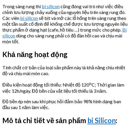
Trong sàng rung thì
bi silicon
cũng đóng vai trò như việc điều
chỉnh lưu lượng chảy xuống của nguyên liệu trên sàng rung đó.
Các viên
bi silicon
sẽ bịt và mở các lỗ hổng trên sàng rung theo
một tần suất cố định để khống chế được lưu lượng nguyên liệu
thực phẩm ở dạng hạt (cafe, hồ tiêu …) trong mức cho phép.
Bi
silicon
dùng cho sàng rung phải có độ đàn hồi cao và chịu mài
mòn tốt.
Khả năng hoạt động
Tính chất cơ bản của loại sản phẩm này là khả năng chịu nhiệt
độ và chịu mài mòn cao.
o
Điều kiện hoạt động tối thiểu: Nhiệt độ 120
C; Thời gian làm
việc 12h/ngày. Độ bền của vật liệu tối thiểu là 3 năm.
Độ bền ép nén sau khi phục hồi đảm bảo 98% hình dạng ban
đầu sau 1 năm làm việc.
Mô tả chi tiết về sản phẩm
bi Silicon
: