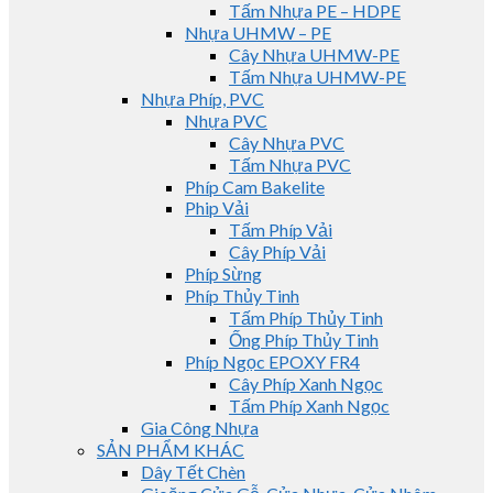
Tấm Nhựa PE – HDPE
Nhựa UHMW – PE
Cây Nhựa UHMW-PE
Tấm Nhựa UHMW-PE
Nhựa Phíp, PVC
Nhựa PVC
Cây Nhựa PVC
Tấm Nhựa PVC
Phíp Cam Bakelite
Phip Vải
Tấm Phíp Vải
Cây Phíp Vải
Phíp Sừng
Phíp Thủy Tinh
Tấm Phíp Thủy Tinh
Ống Phíp Thủy Tinh
Phíp Ngọc EPOXY FR4
Cây Phíp Xanh Ngọc
Tấm Phíp Xanh Ngọc
Gia Công Nhựa
SẢN PHẨM KHÁC
Dây Tết Chèn