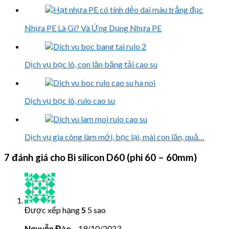
Nhựa PE Là Gì? Và Ứng Dụng Nhựa PE
Dịch vụ bọc lô, con lăn băng tải cao su
Dịch vụ bọc lô, rulo cao su
Dịch vụ gia công làm mới, bọc lại, mài con lăn, quả…
7 đánh giá cho
Bi silicon D60 (phi 60 – 60mm)
Được xếp hạng
5
5 sao
Nguyễn Đào
–
19/10/2023