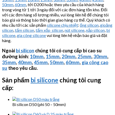
50mm
,
60mm
, tới D200 hoặc theo yêu cầu của khách hàng
trong vòng từ 1 tới 3 ngày đối với các đơn hàng tồn kho. Đối
với các đơn hàng số lượng nhiều, vui lòng liên hệ để chúng tôi
báo giá và thông báo thời gian giao hàng cụ thể. Quý khách có
nhu cầu tới các sản phẩm
silicone chịu nhiệt
:
ống silicon
,
gioăng
silicon
,
tấm silicon
,
tấm xốp silicon
,
nút silicone
,
nắp silicon
,
bi
silicone
,
gia công silicone
vui lòng liên hệ nhận báo giá và đặt
hàng.
Ngoài
bi silicon
chúng tôi có cung cấp bi cao su
đường kính:
10mm
,
15mm
,
20mm
,
25mm
,
30mm
,
35mm
,
40mm
,
45mm
,
50mm
,
60mm
,
gia công cao
su
theo yêu cầu.
Sản phẩm
bi silicone
chúng tôi cung
cấp:
Bi silicon D50 (phi 50 – 50mm)