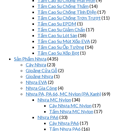
Tấm Cao Su Chống Mài Mòn
(9)
Tấm Cao Su Chống Thấm
(14)
Tấm Cao Su Chống Tĩnh ĐIện
(17)
Tấm Cao Su Chống Trơn Trượt
(11)
Tấm Cao Su EPDM
(1)
Tấm Cao Su Giảm Chấn
(17)
Tấm Cao Su Lót Sàn
(18)
Tấm Cao Su Mút Xốp EVA
(2)
Tấm Cao Su Ốp Tường
(14)
Tấm Cao Su Xốp Bọt
(1)
Sản Phẩm Nhựa
(435)
Cây Nhựa
(23)
Gioăng Cửa Gỗ
(2)
Gioăng Nhựa
(1)
Nhựa EVA
(2)
Nhựa Gia Công
(4)
Nhựa PA, PA 66, MC Nylon (PA Xanh)
(69)
Nhựa MC Nylon
(34)
Cây Nhựa MC Nylon
(17)
Tấm Nhựa MC Nylon
(17)
Nhựa PA6
(33)
Cây Nhựa PA6
(17)
Tấm Nhựa PA6
(16)