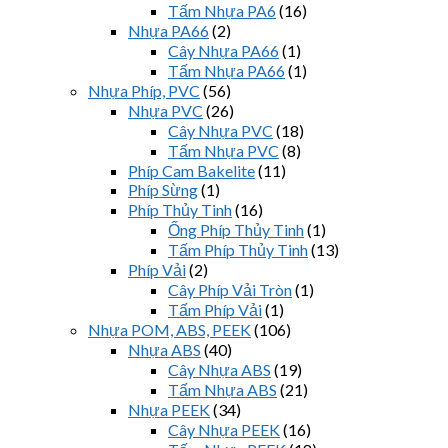
Tấm Nhựa PA6
(16)
Nhựa PA66
(2)
Cây Nhựa PA66
(1)
Tấm Nhựa PA66
(1)
Nhựa Phíp, PVC
(56)
Nhựa PVC
(26)
Cây Nhựa PVC
(18)
Tấm Nhựa PVC
(8)
Phíp Cam Bakelite
(11)
Phíp Sừng
(1)
Phíp Thủy Tinh
(16)
Ống Phíp Thủy Tinh
(1)
Tấm Phíp Thủy Tinh
(13)
Phíp Vải
(2)
Cây Phíp Vải Tròn
(1)
Tấm Phíp Vải
(1)
Nhựa POM, ABS, PEEK
(106)
Nhựa ABS
(40)
Cây Nhựa ABS
(19)
Tấm Nhựa ABS
(21)
Nhựa PEEK
(34)
Cây Nhựa PEEK
(16)