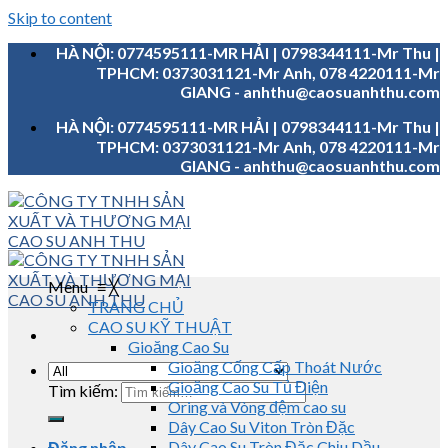
Skip to content
HÀ NỘI: 0774595111-MR HẢI | 0798344111-Mr Thu |
TPHCM: 0373031121-Mr Anh, 078 4220111-Mr
GIANG - anhthu@caosuanhthu.com
HÀ NỘI: 0774595111-MR HẢI | 0798344111-Mr Thu |
TPHCM: 0373031121-Mr Anh, 078 4220111-Mr
GIANG - anhthu@caosuanhthu.com
Menu
≡
╳
TRANG CHỦ
CAO SU KỸ THUẬT
Gioăng Cao Su
Gioăng Cống Cấp Thoát Nước
Gioăng Cao Su Tủ Điện
Tìm kiếm:
Oring và Vòng đệm cao su
Dây Cao Su Viton Tròn Đặc
Dây Cao Su Tròn Đặc Chịu Dầu
Đăng nhập