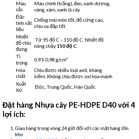
Màu
Màu chính (trắng), đen, xanh dương,
sắc
vàng, xám, xanh lá cây
Đặc
Chống mài mòn tốt, độ cứng cao,
tính vật
chịu va đập tốt
liệu
Nhiệt
Từ 95 độ C – 110 độ C. Nhiệt độ
độ chịu
nóng chảy
150 độ C
đựng
Tỉ
0.93-0,98 g/cm³
trọng
Hóa
Chịu được nhiều loại axit, kháng
chất
kiềm. Không chịu được oxi hóa mạnh
Xuất
Đức, Trung Quốc, Hàn Quốc
Xứ
Đặt hàng Nhựa cây
PE-HDPE D40 với 4
lợi ích:
Giao hàng trong vòng 24 giờ đối với các mặt hàng tồn
kho