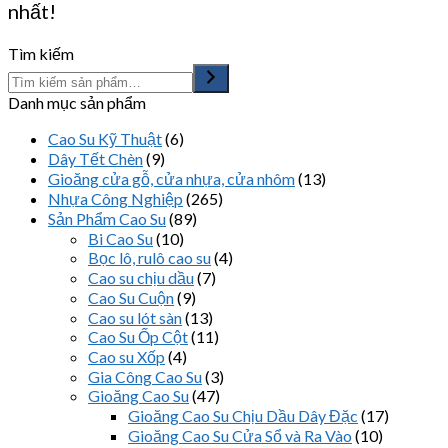
nhất!
Tìm kiếm
Danh mục sản phẩm
Cao Su Kỹ Thuật
(6)
Dây Tết Chèn
(9)
Gioăng cửa gỗ, cửa nhựa, cửa nhôm
(13)
Nhựa Công Nghiệp
(265)
Sản Phẩm Cao Su
(89)
Bi Cao Su
(10)
Bọc lô, rulô cao su
(4)
Cao su chịu dầu
(7)
Cao Su Cuộn
(9)
Cao su lót sàn
(13)
Cao Su Ốp Cột
(11)
Cao su Xốp
(4)
Gia Công Cao Su
(3)
Gioăng Cao Su
(47)
Gioăng Cao Su Chịu Dầu Dây Đặc
(17)
Gioăng Cao Su Cửa Sổ và Ra Vào
(10)