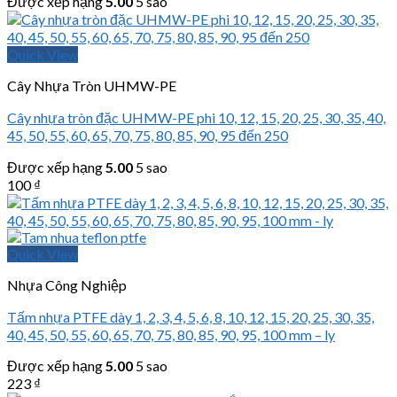
Được xếp hạng
5.00
5 sao
Quick View
Cây Nhựa Tròn UHMW-PE
Cây nhựa tròn đặc UHMW-PE phi 10, 12, 15, 20, 25, 30, 35, 40,
45, 50, 55, 60, 65, 70, 75, 80, 85, 90, 95 đến 250
Được xếp hạng
5.00
5 sao
100
₫
Quick View
Nhựa Công Nghiệp
Tấm nhựa PTFE dày 1, 2, 3, 4, 5, 6, 8, 10, 12, 15, 20, 25, 30, 35,
40, 45, 50, 55, 60, 65, 70, 75, 80, 85, 90, 95, 100 mm – ly
Được xếp hạng
5.00
5 sao
223
₫