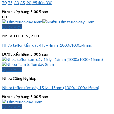
70, 75, 80, 85, 90, 95 đến 300
Được xếp hạng
5.00
5 sao
80
₫
Quick View
Nhựa TEFLON, PTFE
Nhựa teflon tấm dày 4 ly – 4mm (1000x1000x4mm)
Được xếp hạng
5.00
5 sao
Quick View
Nhựa Công Nghiệp
Nhựa teflon tấm dày 15 ly – 15mm (1000x1000x15mm)
Được xếp hạng
5.00
5 sao
Quick View