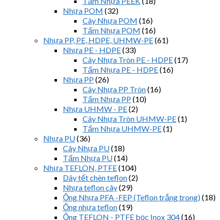
Tấm Nhựa PEEK
(18)
Nhựa POM
(32)
Cây Nhựa POM
(16)
Tấm Nhựa POM
(16)
Nhựa PP, PE, HDPE, UHMW-PE
(61)
Nhựa PE - HDPE
(33)
Cây Nhựa Tròn PE - HDPE
(17)
Tấm Nhựa PE - HDPE
(16)
Nhựa PP
(26)
Cây Nhựa PP Tròn
(16)
Tấm Nhựa PP
(10)
Nhựa UHMW - PE
(2)
Cây Nhựa Tròn UHMW-PE
(1)
Tấm Nhựa UHMW-PE
(1)
Nhựa PU
(36)
Cây Nhựa PU
(18)
Tấm Nhựa PU
(14)
Nhựa TEFLON, PTFE
(104)
Dây tết chèn teflon
(2)
Nhựa teflon cây
(29)
Ống Nhựa PFA -FEP (Teflon trắng trong)
(18)
Ống nhựa teflon
(19)
Ống TEFLON - PTFE bọc Inox 304
(16)