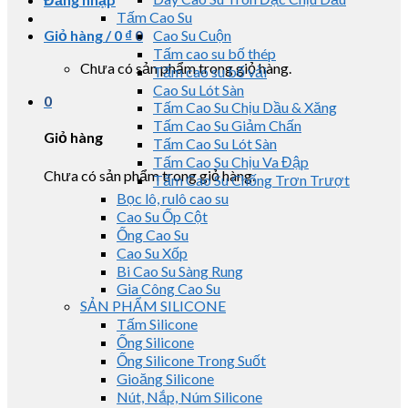
Tấm Cao Su
Giỏ hàng /
0
₫
0
Cao Su Cuộn
Tấm cao su bố thép
Chưa có sản phẩm trong giỏ hàng.
Tấm cao su bố vải
Cao Su Lót Sàn
0
Tấm Cao Su Chịu Dầu & Xăng
Tấm Cao Su Giảm Chấn
Giỏ hàng
Tấm Cao Su Lót Sàn
Tấm Cao Su Chịu Va Đập
Chưa có sản phẩm trong giỏ hàng.
Tấm Cao Su Chống Trơn Trượt
Bọc lô, rulô cao su
Cao Su Ốp Cột
Ống Cao Su
Cao Su Xốp
Bi Cao Su Sàng Rung
Gia Công Cao Su
SẢN PHẨM SILICONE
Tấm Silicone
Ống Silicone
Ống Silicone Trong Suốt
Gioăng Silicone
Nút, Nắp, Núm Silicone