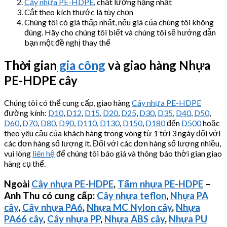
Cây nhựa PE-HDPE
, chất lượng hạng nhất
Cắt theo kích thước là tùy chọn
Chúng tôi có giá thấp nhất, nếu giá của chúng tôi không
đúng. Hãy cho chúng tôi biết và chúng tôi sẽ hướng dẫn
bạn một đề nghị thay thế
Thời gian
gia công
và giao hàng Nhựa
PE-HDPE cây
Chúng tôi có thể cung cấp, giao hàng
Cây nhựa PE-HDPE
đường kính:
D10
,
D12
,
D15
,
D20
,
D25
,
D30
,
D35
,
D40
,
D50
,
D60
,
D70
,
D80
,
D90
,
D110
,
D130
,
D150
,
D180
đến
D500
hoặc
theo yêu cầu của khách hàng trong vòng từ 1 tới 3 ngày đối với
các đơn hàng số lượng ít. Đối với các đơn hàng số lượng nhiều,
vui lòng
liên hệ
để chúng tôi báo giá và thông báo thời gian giao
hàng cụ thể.
Ngoài
Cây nhựa PE-HDPE
,
Tấm nhựa PE-HDPE
–
Anh Thu có cung cấp:
Cây nhựa teflon
,
Nhựa PA
cây
,
Cây nhựa PA6
,
Nhựa MC Nylon cây
,
Nhựa
PA66 cây
,
Cây nhựa PP
,
Nhựa ABS cây
,
Nhựa PU