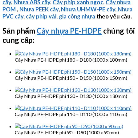
cây
,
Nhựa ABS cây
,
Cây phíp xanh ngọc
,
Cây nhựa
POM
,
Nhựa PEEK cây
,
Nhựa
UHMW-PE
cây
,
Nhựa
PVC cây
,
cây phíp vải
,
gia công nhựa
theo yêu cầu.
Sản phẩm
Cây nhựa PE-HDPE
chúng tôi
cung cấp:
Cây Nhựa PE-HDPE phi 180 – D180 (1000 x 180mm)
Cây Nhựa PE-HDPE phi 150 – D150 (1000 x 150mm)
Cây Nhựa PE-HDPE phi 130 – D130 (1000 x 130mm)
Cây Nhựa PE-HDPE phi 110 – D110 (1000 x 110mm)
Cây Nhựa PE-HDPE phi 90 – D90 (1000 x 90mm)