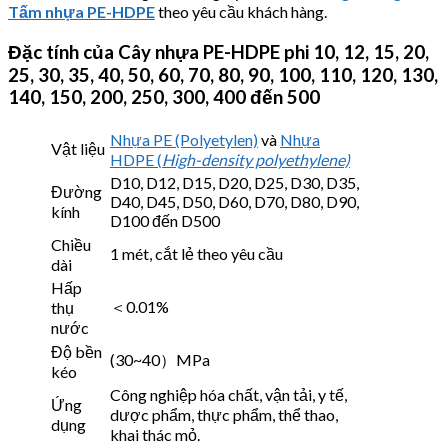
Tấm nhựa PE-HDPE
theo yêu cầu khách hàng.
Đặc tính của Cây nhựa PE-HDPE phi 10, 12, 15, 20,
25, 30, 35, 40, 50, 60, 70, 80, 90, 100, 110, 120, 130,
140, 150, 200, 250, 300, 400 đến 500
Nhựa PE (Polyetylen)
và
Nhựa
Vật liệu
HDPE (
High-density polyethylene)
D10, D12, D15, D20, D25, D30, D35,
Đường
D40, D45, D50, D60, D70, D80, D90,
kính
D100 đến D500
Chiều
1 mét, cắt lẻ theo yêu cầu
dài
Hấp
＜0.01%
thụ
nước
Độ bền
(30~40）MPa
kéo
Công nghiệp hóa chất, vận tải
, y tế,
Ứng
dược phẩm, thực phẩm, thể thao
,
dụng
khai thác mỏ
.