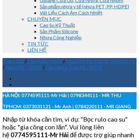
Gioăng Cửa Gỗ, Cửa Nhựa, Cửa Nhôm
Sản phẩm nhựa y tế (nhựa PET, PP, HDPE)
Vât Liệu Cách Âm Cách Nhiệt
CHUYÊN MỤC
Cao Su Kỹ Thuật
Sản Phẩm Silicone
Nhựa Công Nghiệp
TIN TỨC
LIÊN HỆ
Trang chủ
/
Sản Phẩm Nhựa
/
Nhựa PP, PE, HDPE, UHMW-PE
/
Nhựa PE - HDPE
/
Cây Nhựa Tròn PE - HDPE
HÀ NỘI:
0774595111
-Mr Hải
|
0798344111 - MR THU
TPHCM:
0373031121
- Mr Anh
|
0784220111 - MR GIANG
Nhập từ khóa cần tìm, ví dụ: “Bọc rulo cao su”
hoặc "gia công con lăn". Vui lòng liên
hệ
0774595111
-Mr Hải
để được trợ giúp nhanh