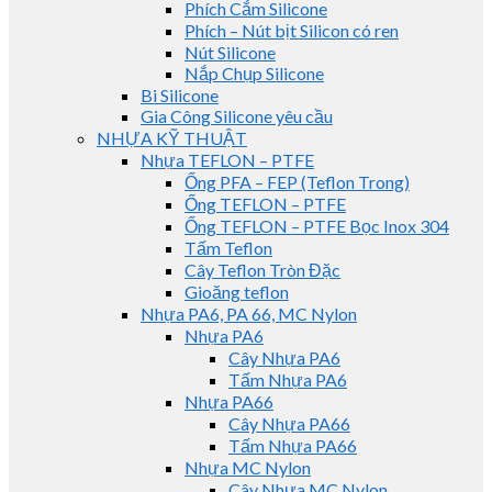
Phích Cắm Silicone
Phích – Nút bịt Silicon có ren
Nút Silicone
Nắp Chụp Silicone
Bi Silicone
Gia Công Silicone yêu cầu
NHỰA KỸ THUẬT
Nhựa TEFLON – PTFE
Ống PFA – FEP (Teflon Trong)
Ống TEFLON – PTFE
Ống TEFLON – PTFE Bọc Inox 304
Tấm Teflon
Cây Teflon Tròn Đặc
Gioăng teflon
Nhựa PA6, PA 66, MC Nylon
Nhựa PA6
Cây Nhựa PA6
Tấm Nhựa PA6
Nhựa PA66
Cây Nhựa PA66
Tấm Nhựa PA66
Nhựa MC Nylon
Cây Nhựa MC Nylon