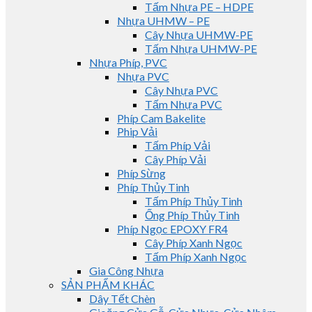
Tấm Nhựa PE – HDPE
Nhựa UHMW – PE
Cây Nhựa UHMW-PE
Tấm Nhựa UHMW-PE
Nhựa Phíp, PVC
Nhựa PVC
Cây Nhựa PVC
Tấm Nhựa PVC
Phíp Cam Bakelite
Phip Vải
Tấm Phíp Vải
Cây Phíp Vải
Phíp Sừng
Phíp Thủy Tinh
Tấm Phíp Thủy Tinh
Ống Phíp Thủy Tinh
Phíp Ngọc EPOXY FR4
Cây Phíp Xanh Ngọc
Tấm Phíp Xanh Ngọc
Gia Công Nhựa
SẢN PHẨM KHÁC
Dây Tết Chèn