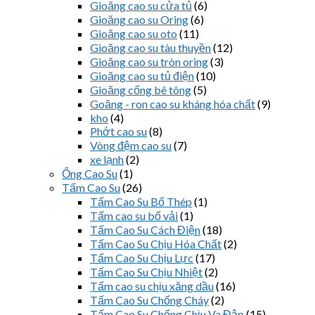
Gioăng cao su cửa tủ
(6)
Gioăng cao su Oring
(6)
Gioăng cao su oto
(11)
Gioăng cao su tàu thuyền
(12)
Gioăng cao su tròn oring
(3)
Gioăng cao su tủ điện
(10)
Gioăng cống bê tông
(5)
Goăng - ron cao su kháng hóa chất
(9)
kho
(4)
Phớt cao su
(8)
Vòng đệm cao su
(7)
xe lạnh
(2)
Ống Cao Su
(1)
Tấm Cao Su
(26)
Tấm Cao Su Bố Thép
(1)
Tấm cao su bố vải
(1)
Tấm Cao Su Cách Điện
(18)
Tấm Cao Su Chịu Hóa Chất
(2)
Tấm Cao Su Chịu Lực
(17)
Tấm Cao Su Chịu Nhiệt
(2)
Tấm cao su chịu xăng dầu
(16)
Tấm Cao Su Chống Cháy
(2)
Tấm Cao Su Chống Chịu Va Đập
(15)