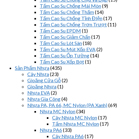
Tấm Cao Su Chống Mài Mòn
(9)
Tấm Cao Su Chống Thấm
(14)
Tấm Cao Su Chống Tĩnh ĐIện
(17)
Tấm Cao Su Chống Trơn Trượt
(11)
Tấm Cao Su EPDM
(1)
Tấm Cao Su Giảm Chấn
(17)
Tấm Cao Su Lót Sàn
(18)
Tấm Cao Su Mút Xốp EVA
(2)
Tấm Cao Su Ốp Tường
(14)
Tấm Cao Su Xốp Bọt
(1)
Sản Phẩm Nhựa
(435)
Cây Nhựa
(23)
Gioăng Cửa Gỗ
(2)
Gioăng Nhựa
(1)
Nhựa EVA
(2)
Nhựa Gia Công
(4)
Nhựa PA, PA 66, MC Nylon (PA Xanh)
(69)
Nhựa MC Nylon
(34)
Cây Nhựa MC Nylon
(17)
Tấm Nhựa MC Nylon
(17)
Nhựa PA6
(33)
Cây Nhựa PA6
(17)