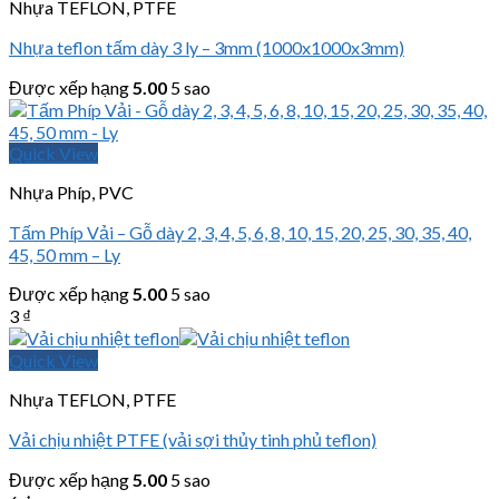
Nhựa TEFLON, PTFE
Nhựa teflon tấm dày 3 ly – 3mm (1000x1000x3mm)
Được xếp hạng
5.00
5 sao
Quick View
Nhựa Phíp, PVC
Tấm Phíp Vải – Gỗ dày 2, 3, 4, 5, 6, 8, 10, 15, 20, 25, 30, 35, 40,
45, 50 mm – Ly
Được xếp hạng
5.00
5 sao
3
₫
Quick View
Nhựa TEFLON, PTFE
Vải chịu nhiệt PTFE (vải sợi thủy tinh phủ teflon)
Được xếp hạng
5.00
5 sao