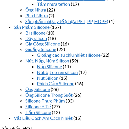
Tấm nhựa teflon
(17)
Ống Nhựa
(22)
Phớt Nhựa
(2)
Sản phẩm nhựa y tế (nhựa PET, PP, HDPE)
(1)
Sản Phẩm Silicone
(157)
Bi silicone
(10)
Dây silicon
(18)
Gia Công Silicone
(16)
Gioăng Silicone
(22)
Gioăng cao su chịu nhiệt silicone
(22)
Nút, Nắp, Núm Silicon
(59)
Nắp Silicone
(11)
Nút bịt có ren silicon
(17)
Nút Silicon
(15)
Phích Cắm Silicone
(16)
Ống Silicone
(28)
Ống Silicone Trong Suốt
(26)
Silicone Thực Phẩm
(33)
Silicone Y Tế
(27)
Tấm Silicone
(12)
Vật Liệu Cách Âm Cách Nhiệt
(15)
Sản phẩm HOT