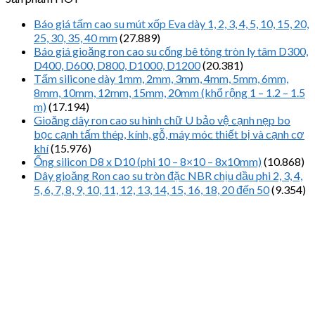
Báo giá tấm cao su mút xốp Eva dày 1, 2, 3, 4, 5, 10, 15, 20,
25, 30, 35, 40 mm
(27.889)
Báo giá gioăng ron cao su cống bê tông tròn ly tâm D300,
D400, D600, D800, D1000, D1200
(20.381)
Tấm silicone dày 1mm, 2mm, 3mm, 4mm, 5mm, 6mm,
8mm, 10mm, 12mm, 15mm, 20mm (khổ rộng 1 – 1.2 – 1.5
m)
(17.194)
Gioăng dây ron cao su hình chữ U bảo vệ cạnh nẹp bo
bọc cạnh tấm thép, kính, gỗ, máy móc thiết bị và cạnh cơ
khí
(15.976)
Ống silicon D8 x D10 (phi 10 – 8×10 – 8x10mm)
(10.868)
Dây gioăng Ron cao su tròn đặc NBR chịu dầu phi 2, 3, 4,
5, 6, 7, 8, 9, 10, 11, 12, 13, 14, 15, 16, 18, 20 đến 50
(9.354)