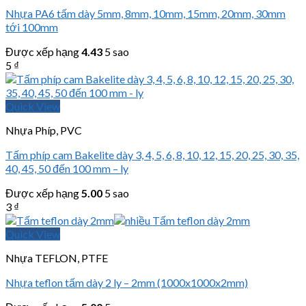
Nhựa PA6 tấm dày 5mm, 8mm, 10mm, 15mm, 20mm, 30mm
tới 100mm
Được xếp hạng
4.43
5 sao
5
₫
Quick View
Nhựa Phíp, PVC
Tấm phíp cam Bakelite dày 3, 4, 5, 6, 8, 10, 12, 15, 20, 25, 30, 35,
40, 45, 50 đến 100 mm – ly
Được xếp hạng
5.00
5 sao
3
₫
Quick View
Nhựa TEFLON, PTFE
Nhựa teflon tấm dày 2 ly – 2mm (1000x1000x2mm)