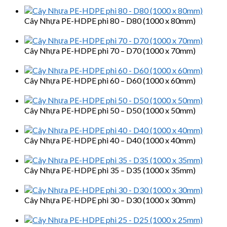
Cây Nhựa PE-HDPE phi 80 – D80 (1000 x 80mm)
Cây Nhựa PE-HDPE phi 70 – D70 (1000 x 70mm)
Cây Nhựa PE-HDPE phi 60 – D60 (1000 x 60mm)
Cây Nhựa PE-HDPE phi 50 – D50 (1000 x 50mm)
Cây Nhựa PE-HDPE phi 40 – D40 (1000 x 40mm)
Cây Nhựa PE-HDPE phi 35 – D35 (1000 x 35mm)
Cây Nhựa PE-HDPE phi 30 – D30 (1000 x 30mm)