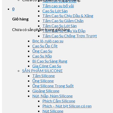
Tấm cao su bố thép
Tấm cao su bố vải
0
Cao Su Lót Sàn
Tấm Cao Su Chịu Dầu & Xăng
Giỏ hàng
Tấm Cao Su Giảm Chấn
Tấm Cao Su Lót Sàn
Chưa có sản phẩm trong giỏ hàng.
Tấm Cao Su Chịu Va Đập
Tấm Cao Su Chống Trơn Trượt
Bọc lô, rulô cao su
Cao Su Ốp Cột
Ống Cao Su
Cao Su Xốp
Bi Cao Su Sàng Rung
Gia Công Cao Su
SẢN PHẨM SILICONE
Tấm Silicone
Ống Silicone
Ống Silicone Trong Suốt
Gioăng Silicone
Nút, Nắp, Núm Silicone
Phích Cắm Silicone
Phích – Nút bịt Silicon có ren
Nút Silicone