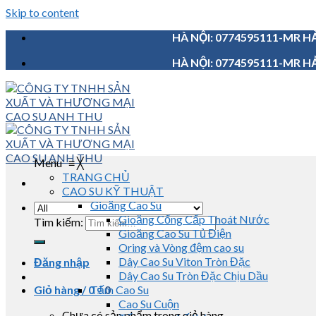
Skip to content
HÀ NỘI: 0774595111-MR HẢ
HÀ NỘI: 0774595111-MR HẢ
Menu
≡
╳
TRANG CHỦ
CAO SU KỸ THUẬT
Gioăng Cao Su
Gioăng Cống Cấp Thoát Nước
Tìm kiếm:
Gioăng Cao Su Tủ Điện
Oring và Vòng đệm cao su
Dây Cao Su Viton Tròn Đặc
Đăng nhập
Dây Cao Su Tròn Đặc Chịu Dầu
Giỏ hàng /
0
Tấm Cao Su
₫
0
Cao Su Cuộn
Chưa có sản phẩm trong giỏ hàng.