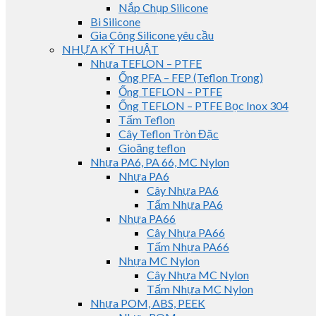
Nắp Chụp Silicone
Bi Silicone
Gia Công Silicone yêu cầu
NHỰA KỸ THUẬT
Nhựa TEFLON – PTFE
Ống PFA – FEP (Teflon Trong)
Ống TEFLON – PTFE
Ống TEFLON – PTFE Bọc Inox 304
Tấm Teflon
Cây Teflon Tròn Đặc
Gioăng teflon
Nhựa PA6, PA 66, MC Nylon
Nhựa PA6
Cây Nhựa PA6
Tấm Nhựa PA6
Nhựa PA66
Cây Nhựa PA66
Tấm Nhựa PA66
Nhựa MC Nylon
Cây Nhựa MC Nylon
Tấm Nhựa MC Nylon
Nhựa POM, ABS, PEEK