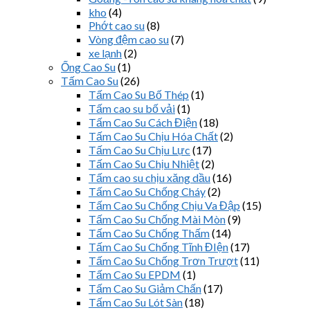
kho
(4)
Phớt cao su
(8)
Vòng đệm cao su
(7)
xe lạnh
(2)
Ống Cao Su
(1)
Tấm Cao Su
(26)
Tấm Cao Su Bố Thép
(1)
Tấm cao su bố vải
(1)
Tấm Cao Su Cách Điện
(18)
Tấm Cao Su Chịu Hóa Chất
(2)
Tấm Cao Su Chịu Lực
(17)
Tấm Cao Su Chịu Nhiệt
(2)
Tấm cao su chịu xăng dầu
(16)
Tấm Cao Su Chống Cháy
(2)
Tấm Cao Su Chống Chịu Va Đập
(15)
Tấm Cao Su Chống Mài Mòn
(9)
Tấm Cao Su Chống Thấm
(14)
Tấm Cao Su Chống Tĩnh ĐIện
(17)
Tấm Cao Su Chống Trơn Trượt
(11)
Tấm Cao Su EPDM
(1)
Tấm Cao Su Giảm Chấn
(17)
Tấm Cao Su Lót Sàn
(18)