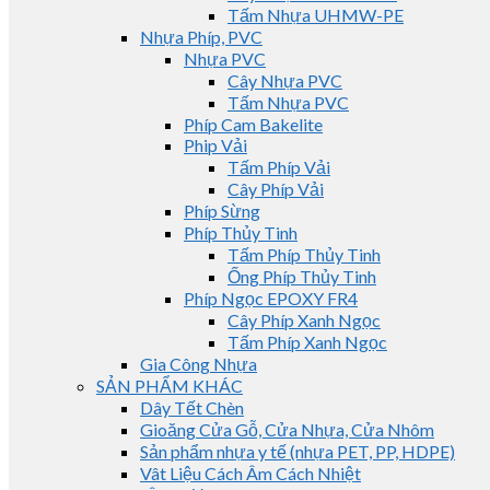
Tấm Nhựa UHMW-PE
Nhựa Phíp, PVC
Nhựa PVC
Cây Nhựa PVC
Tấm Nhựa PVC
Phíp Cam Bakelite
Phip Vải
Tấm Phíp Vải
Cây Phíp Vải
Phíp Sừng
Phíp Thủy Tinh
Tấm Phíp Thủy Tinh
Ống Phíp Thủy Tinh
Phíp Ngọc EPOXY FR4
Cây Phíp Xanh Ngọc
Tấm Phíp Xanh Ngọc
Gia Công Nhựa
SẢN PHẨM KHÁC
Dây Tết Chèn
Gioăng Cửa Gỗ, Cửa Nhựa, Cửa Nhôm
Sản phẩm nhựa y tế (nhựa PET, PP, HDPE)
Vât Liệu Cách Âm Cách Nhiệt