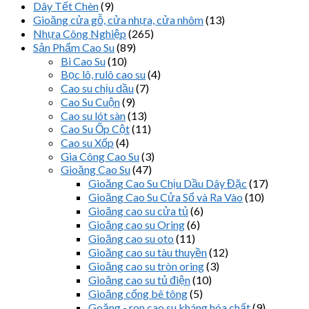
Dây Tết Chèn
(9)
Gioăng cửa gỗ, cửa nhựa, cửa nhôm
(13)
Nhựa Công Nghiệp
(265)
Sản Phẩm Cao Su
(89)
Bi Cao Su
(10)
Bọc lô, rulô cao su
(4)
Cao su chịu dầu
(7)
Cao Su Cuộn
(9)
Cao su lót sàn
(13)
Cao Su Ốp Cột
(11)
Cao su Xốp
(4)
Gia Công Cao Su
(3)
Gioăng Cao Su
(47)
Gioăng Cao Su Chịu Dầu Dây Đặc
(17)
Gioăng Cao Su Cửa Sổ và Ra Vào
(10)
Gioăng cao su cửa tủ
(6)
Gioăng cao su Oring
(6)
Gioăng cao su oto
(11)
Gioăng cao su tàu thuyền
(12)
Gioăng cao su tròn oring
(3)
Gioăng cao su tủ điện
(10)
Gioăng cống bê tông
(5)
Goăng - ron cao su kháng hóa chất
(9)