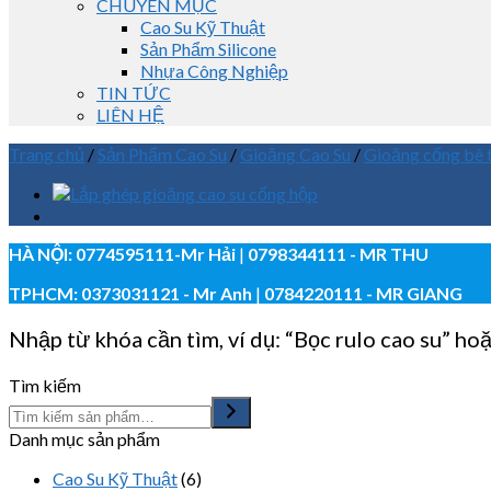
CHUYÊN MỤC
Cao Su Kỹ Thuật
Sản Phẩm Silicone
Nhựa Công Nghiệp
TIN TỨC
LIÊN HỆ
Trang chủ
/
Sản Phẩm Cao Su
/
Gioăng Cao Su
/
Gioăng cống bê 
HÀ NỘI:
0774595111
-Mr Hải
|
0798344111 - MR THU
TPHCM:
0373031121
- Mr Anh
|
0784220111 - MR GIANG
Nhập từ khóa cần tìm, ví dụ: “Bọc rulo cao su” hoặ
Tìm kiếm
Danh mục sản phẩm
Cao Su Kỹ Thuật
(6)