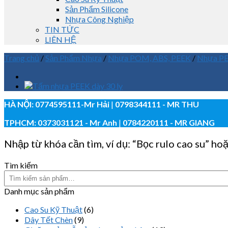
Sản Phẩm Silicone
Nhựa Công Nghiệp
TIN TỨC
LIÊN HỆ
Trang chủ
/
Sản Phẩm Nhựa
/
Nhựa POM, ABS, PEEK
/
Nhựa P
HÀ NỘI:
0774595111
-Mr Hải
|
0798344111 - MR THU
TPHCM:
0373031121
- Mr Anh
|
0784220111 - MR GIANG
Nhập từ khóa cần tìm, ví dụ: “Bọc rulo cao su” hoặ
Tìm kiếm
Danh mục sản phẩm
Cao Su Kỹ Thuật
(6)
Dây Tết Chèn
(9)