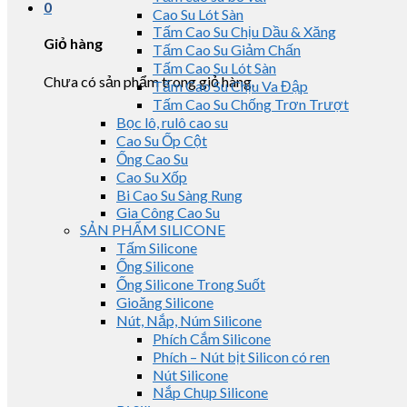
0
Cao Su Lót Sàn
Tấm Cao Su Chịu Dầu & Xăng
Giỏ hàng
Tấm Cao Su Giảm Chấn
Tấm Cao Su Lót Sàn
Chưa có sản phẩm trong giỏ hàng.
Tấm Cao Su Chịu Va Đập
Tấm Cao Su Chống Trơn Trượt
Bọc lô, rulô cao su
Cao Su Ốp Cột
Ống Cao Su
Cao Su Xốp
Bi Cao Su Sàng Rung
Gia Công Cao Su
SẢN PHẨM SILICONE
Tấm Silicone
Ống Silicone
Ống Silicone Trong Suốt
Gioăng Silicone
Nút, Nắp, Núm Silicone
Phích Cắm Silicone
Phích – Nút bịt Silicon có ren
Nút Silicone
Nắp Chụp Silicone