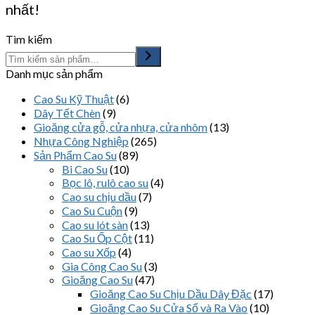
nhất!
Tìm kiếm
Danh mục sản phẩm
Cao Su Kỹ Thuật
(6)
Dây Tết Chèn
(9)
Gioăng cửa gỗ, cửa nhựa, cửa nhôm
(13)
Nhựa Công Nghiệp
(265)
Sản Phẩm Cao Su
(89)
Bi Cao Su
(10)
Bọc lô, rulô cao su
(4)
Cao su chịu dầu
(7)
Cao Su Cuộn
(9)
Cao su lót sàn
(13)
Cao Su Ốp Cột
(11)
Cao su Xốp
(4)
Gia Công Cao Su
(3)
Gioăng Cao Su
(47)
Gioăng Cao Su Chịu Dầu Dây Đặc
(17)
Gioăng Cao Su Cửa Sổ và Ra Vào
(10)