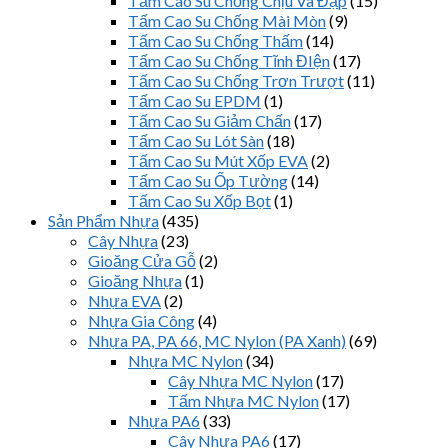
Tấm Cao Su Chống Chịu Va Đập
(15)
Tấm Cao Su Chống Mài Mòn
(9)
Tấm Cao Su Chống Thấm
(14)
Tấm Cao Su Chống Tĩnh ĐIện
(17)
Tấm Cao Su Chống Trơn Trượt
(11)
Tấm Cao Su EPDM
(1)
Tấm Cao Su Giảm Chấn
(17)
Tấm Cao Su Lót Sàn
(18)
Tấm Cao Su Mút Xốp EVA
(2)
Tấm Cao Su Ốp Tường
(14)
Tấm Cao Su Xốp Bọt
(1)
Sản Phẩm Nhựa
(435)
Cây Nhựa
(23)
Gioăng Cửa Gỗ
(2)
Gioăng Nhựa
(1)
Nhựa EVA
(2)
Nhựa Gia Công
(4)
Nhựa PA, PA 66, MC Nylon (PA Xanh)
(69)
Nhựa MC Nylon
(34)
Cây Nhựa MC Nylon
(17)
Tấm Nhựa MC Nylon
(17)
Nhựa PA6
(33)
Cây Nhựa PA6
(17)