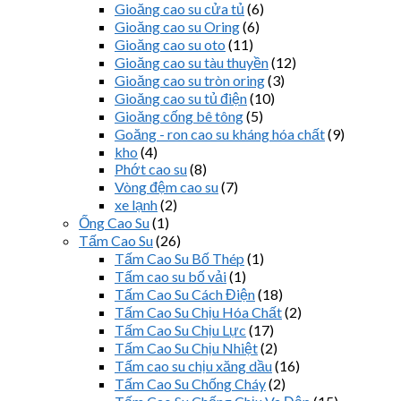
Gioăng cao su cửa tủ
(6)
Gioăng cao su Oring
(6)
Gioăng cao su oto
(11)
Gioăng cao su tàu thuyền
(12)
Gioăng cao su tròn oring
(3)
Gioăng cao su tủ điện
(10)
Gioăng cống bê tông
(5)
Goăng - ron cao su kháng hóa chất
(9)
kho
(4)
Phớt cao su
(8)
Vòng đệm cao su
(7)
xe lạnh
(2)
Ống Cao Su
(1)
Tấm Cao Su
(26)
Tấm Cao Su Bố Thép
(1)
Tấm cao su bố vải
(1)
Tấm Cao Su Cách Điện
(18)
Tấm Cao Su Chịu Hóa Chất
(2)
Tấm Cao Su Chịu Lực
(17)
Tấm Cao Su Chịu Nhiệt
(2)
Tấm cao su chịu xăng dầu
(16)
Tấm Cao Su Chống Cháy
(2)