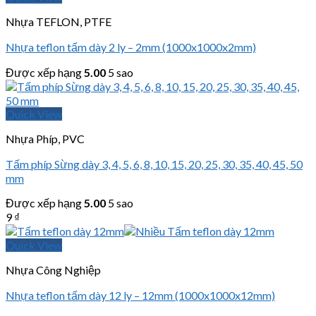
Nhựa TEFLON, PTFE
Nhựa teflon tấm dày 2 ly – 2mm (1000x1000x2mm)
Được xếp hạng
5.00
5 sao
Quick View
Nhựa Phíp, PVC
Tấm phíp Sừng dày 3, 4, 5, 6, 8, 10, 15, 20, 25, 30, 35, 40, 45, 50
mm
Được xếp hạng
5.00
5 sao
9
₫
Quick View
Nhựa Công Nghiệp
Nhựa teflon tấm dày 12 ly – 12mm (1000x1000x12mm)