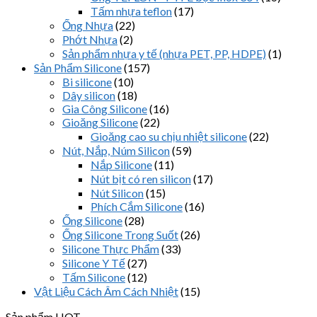
Tấm nhựa teflon
(17)
Ống Nhựa
(22)
Phớt Nhựa
(2)
Sản phẩm nhựa y tế (nhựa PET, PP, HDPE)
(1)
Sản Phẩm Silicone
(157)
Bi silicone
(10)
Dây silicon
(18)
Gia Công Silicone
(16)
Gioăng Silicone
(22)
Gioăng cao su chịu nhiệt silicone
(22)
Nút, Nắp, Núm Silicon
(59)
Nắp Silicone
(11)
Nút bịt có ren silicon
(17)
Nút Silicon
(15)
Phích Cắm Silicone
(16)
Ống Silicone
(28)
Ống Silicone Trong Suốt
(26)
Silicone Thực Phẩm
(33)
Silicone Y Tế
(27)
Tấm Silicone
(12)
Vật Liệu Cách Âm Cách Nhiệt
(15)
Sản phẩm HOT