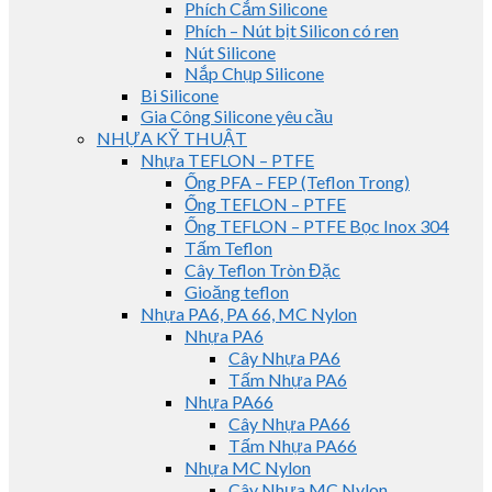
Phích Cắm Silicone
Phích – Nút bịt Silicon có ren
Nút Silicone
Nắp Chụp Silicone
Bi Silicone
Gia Công Silicone yêu cầu
NHỰA KỸ THUẬT
Nhựa TEFLON – PTFE
Ống PFA – FEP (Teflon Trong)
Ống TEFLON – PTFE
Ống TEFLON – PTFE Bọc Inox 304
Tấm Teflon
Cây Teflon Tròn Đặc
Gioăng teflon
Nhựa PA6, PA 66, MC Nylon
Nhựa PA6
Cây Nhựa PA6
Tấm Nhựa PA6
Nhựa PA66
Cây Nhựa PA66
Tấm Nhựa PA66
Nhựa MC Nylon
Cây Nhựa MC Nylon