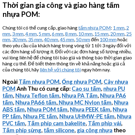
Thời gian gia công và giao hàng tấm
nhựa POM:
Chúng tôi có thể cung cấp, giao hàng
tấm nhựa POM
:
1 mm
,
2
mm
,
3 mm
,
4 mm
,
5 mm
,
6 mm
,
8 mm
,
10 mm
,
15 mm
,
20 mm
,
25
mm
,
30 mm
,
35 mm
,
40 mm
,
45 mm
,
50 mm
đến
100 mm
hoặc
theo yêu cầu của khách hàng trong vòng từ 1 tới 3 ngày đối với
các đơn hàng số lượng ít. Đối với các đơn hàng số lượng nhiều,
vui lòng liên hệ để chúng tôi báo giá và thông báo thời gian giao
hàng cụ thể. Để biết thêm thông tin về khả năng hoặc giá cả
của chúng tôi, hãy
liên hệ với chúng tôi
ngay hôm nay.
Ngoài
Tấm nhựa POM
,
Ống nhựa POM
,
Cây nhựa
POM
Anh Thu có cung cấp:
Cao su tấm
,
nhựa PU
tấm
,
Nhựa Teflon tấm
,
Nhựa PA Tấm
,
Nhựa PA6
tấm
,
Nhựa PA66 tấm
,
Nhựa MC Nylon tấm
,
Nhựa
ABS tấm
,
Nhựa POM tấm
,
Nhựa PEEK tấm
,
Nhựa
PP tấm
,
Nhựa PE tấm
,
Nhựa
UHMW-PE
tấm
,
Nhựa
PVC tấm
,
Tấm phíp cam bakelite
,
Tấm phíp vải
,
Tấm phíp sừng
,
tấm silicone
,
gia công nhựa
theo