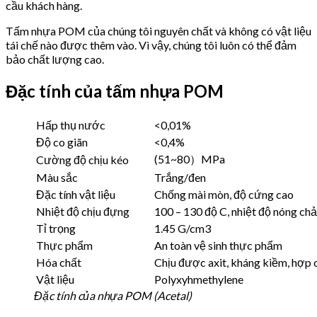
cầu khách hàng.
Tấm nhựa POM của chúng tôi nguyên chất và không có vật liệu
tái chế nào được thêm vào. Vì vậy, chúng tôi luôn có thể đảm
bảo chất lượng cao.
Đặc tính của tấm nhựa POM
Hấp thụ nước
<0,01%
Độ co giãn
<0,4%
(51~80）MPa
Cường độ chịu kéo
Màu sắc
Trắng/đen
Đặc tính vật liệu
Chống mài mòn, độ cứng cao
Nhiệt độ chịu đựng
100 – 130 độ C, nhiệt độ nóng ch
Tỉ trọng
1.45 G/cm3
Thực phẩm
An toàn vệ sinh thực phẩm
Hóa chất
Chịu được axit, kháng kiềm, hợp 
Vật liệu
Polyxyhmethylene
Đặc tính của nhựa POM (Acetal)