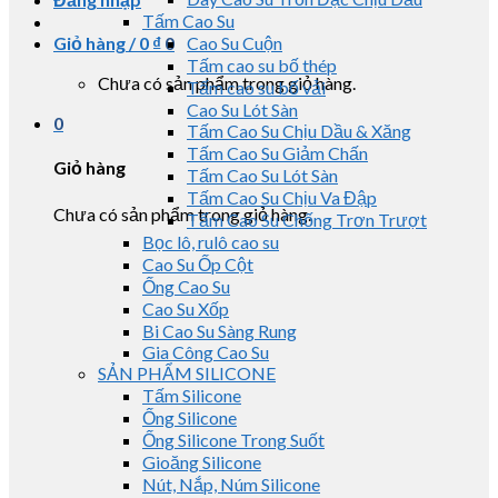
Tấm Cao Su
Giỏ hàng /
0
₫
0
Cao Su Cuộn
Tấm cao su bố thép
Chưa có sản phẩm trong giỏ hàng.
Tấm cao su bố vải
Cao Su Lót Sàn
0
Tấm Cao Su Chịu Dầu & Xăng
Tấm Cao Su Giảm Chấn
Giỏ hàng
Tấm Cao Su Lót Sàn
Tấm Cao Su Chịu Va Đập
Chưa có sản phẩm trong giỏ hàng.
Tấm Cao Su Chống Trơn Trượt
Bọc lô, rulô cao su
Cao Su Ốp Cột
Ống Cao Su
Cao Su Xốp
Bi Cao Su Sàng Rung
Gia Công Cao Su
SẢN PHẨM SILICONE
Tấm Silicone
Ống Silicone
Ống Silicone Trong Suốt
Gioăng Silicone
Nút, Nắp, Núm Silicone