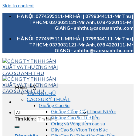
Skip to content
HÀ NỘI: 0774595111-MR HẢI | 0798344111-Mr Thu |
TPHCM: 0373031121-Mr Anh, 078 4220111-Mr
GIANG - anhthu@caosuanhthu.com
HÀ NỘI: 0774595111-MR HẢI | 0798344111-Mr Thu |
TPHCM: 0373031121-Mr Anh, 078 4220111-Mr
GIANG - anhthu@caosuanhthu.com
Menu
≡
╳
TRANG CHỦ
CAO SU KỸ THUẬT
Gioăng Cao Su
Gioăng Cống Cấp Thoát Nước
Gioăng Cao Su Tủ Điện
Tìm kiếm:
Oring và Vòng đệm cao su
Dây Cao Su Viton Tròn Đặc
Dây Cao Su Tròn Đặc Chịu Dầu
Đăng nhập