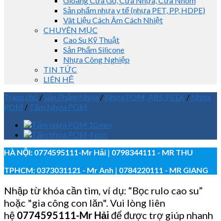
Gioăng Cửa Gỗ, Cửa Nhựa, Cửa Nhôm
Sản phẩm nhựa y tế (nhựa PET, PP, HDPE)
Vât Liệu Cách Âm Cách Nhiệt
CHUYÊN MỤC
Cao Su Kỹ Thuật
Sản Phẩm Silicone
Nhựa Công Nghiệp
TIN TỨC
LIÊN HỆ
Trang chủ
/
Sản Phẩm Nhựa
/
Nhựa POM, ABS, PEEK
/
Nhựa
POM
/
Tấm Nhựa POM
HÀ NỘI:
0774595111
-Mr Hải
|
0798344111 - MR THU
TPHCM:
0373031121
- Mr Anh
|
0784220111 - MR GIANG
Nhập từ khóa cần tìm, ví dụ: “Bọc rulo cao su”
hoặc "gia công con lăn". Vui lòng liên
hệ
0774595111
-Mr Hải
để được trợ giúp nhanh