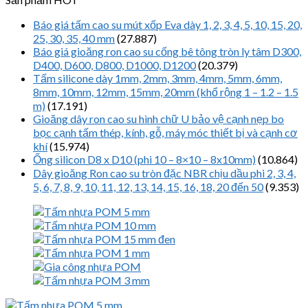
Báo giá tấm cao su mút xốp Eva dày 1, 2, 3, 4, 5, 10, 15, 20,
25, 30, 35, 40 mm
(27.887)
Báo giá gioăng ron cao su cống bê tông tròn ly tâm D300,
D400, D600, D800, D1000, D1200
(20.379)
Tấm silicone dày 1mm, 2mm, 3mm, 4mm, 5mm, 6mm,
8mm, 10mm, 12mm, 15mm, 20mm (khổ rộng 1 – 1.2 – 1.5
m)
(17.191)
Gioăng dây ron cao su hình chữ U bảo vệ cạnh nẹp bo
bọc cạnh tấm thép, kính, gỗ, máy móc thiết bị và cạnh cơ
khí
(15.974)
Ống silicon D8 x D10 (phi 10 – 8×10 – 8x10mm)
(10.864)
Dây gioăng Ron cao su tròn đặc NBR chịu dầu phi 2, 3, 4,
5, 6, 7, 8, 9, 10, 11, 12, 13, 14, 15, 16, 18, 20 đến 50
(9.353)