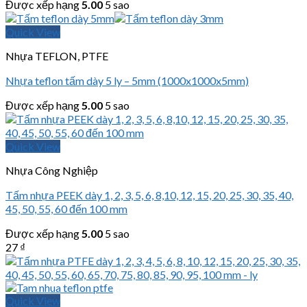
Được xếp hạng
5.00
5 sao
Quick View
Nhựa TEFLON, PTFE
Nhựa teflon tấm dày 5 ly – 5mm (1000x1000x5mm)
Được xếp hạng
5.00
5 sao
Quick View
Nhựa Công Nghiệp
Tấm nhựa PEEK dày 1, 2, 3, 5, 6, 8,10, 12, 15, 20, 25, 30, 35, 40,
45, 50, 55, 60 đến 100 mm
Được xếp hạng
5.00
5 sao
27
₫
Quick View