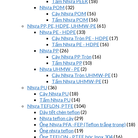
Tấm Nhựa PEEK
(18)
Nhựa POM
(32)
Cây Nhựa POM
(16)
Tấm Nhựa POM
(16)
Nhựa PP, PE, HDPE, UHMW-PE
(61)
Nhựa PE - HDPE
(33)
Cây Nhựa Tròn PE - HDPE
(17)
Tấm Nhựa PE - HDPE
(16)
Nhựa PP
(26)
Cây Nhựa PP Tròn
(16)
Tấm Nhựa PP
(10)
Nhựa UHMW - PE
(2)
Cây Nhựa Tròn UHMW-PE
(1)
Tấm Nhựa UHMW-PE
(1)
Nhựa PU
(36)
Cây Nhựa PU
(18)
Tấm Nhựa PU
(14)
Nhựa TEFLON, PTFE
(104)
Dây tết chèn teflon
(2)
Nhựa teflon cây
(29)
Ống Nhựa PFA -FEP (Teflon trắng trong)
(18)
Ống nhựa teflon
(19)
Ống TEFLON - PTFE bọc Inox 304
(16)