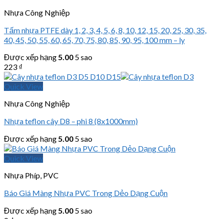
Nhựa Công Nghiệp
Tấm nhựa PTFE dày 1, 2, 3, 4, 5, 6, 8, 10, 12, 15, 20, 25, 30, 35,
40, 45, 50, 55, 60, 65, 70, 75, 80, 85, 90, 95, 100 mm – ly
Được xếp hạng
5.00
5 sao
223
₫
Quick View
Nhựa Công Nghiệp
Nhựa teflon cây D8 – phi 8 (8x1000mm)
Được xếp hạng
5.00
5 sao
Quick View
Nhựa Phíp, PVC
Báo Giá Màng Nhựa PVC Trong Dẻo Dạng Cuộn
Được xếp hạng
5.00
5 sao