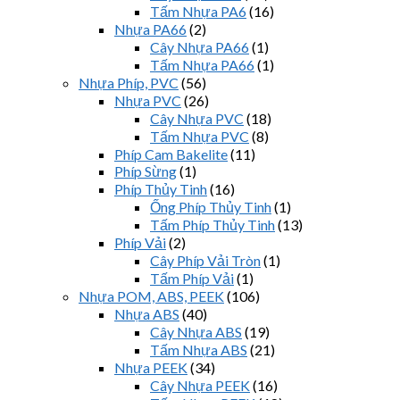
Tấm Nhựa PA6
(16)
Nhựa PA66
(2)
Cây Nhựa PA66
(1)
Tấm Nhựa PA66
(1)
Nhựa Phíp, PVC
(56)
Nhựa PVC
(26)
Cây Nhựa PVC
(18)
Tấm Nhựa PVC
(8)
Phíp Cam Bakelite
(11)
Phíp Sừng
(1)
Phíp Thủy Tinh
(16)
Ống Phíp Thủy Tinh
(1)
Tấm Phíp Thủy Tinh
(13)
Phíp Vải
(2)
Cây Phíp Vải Tròn
(1)
Tấm Phíp Vải
(1)
Nhựa POM, ABS, PEEK
(106)
Nhựa ABS
(40)
Cây Nhựa ABS
(19)
Tấm Nhựa ABS
(21)
Nhựa PEEK
(34)
Cây Nhựa PEEK
(16)