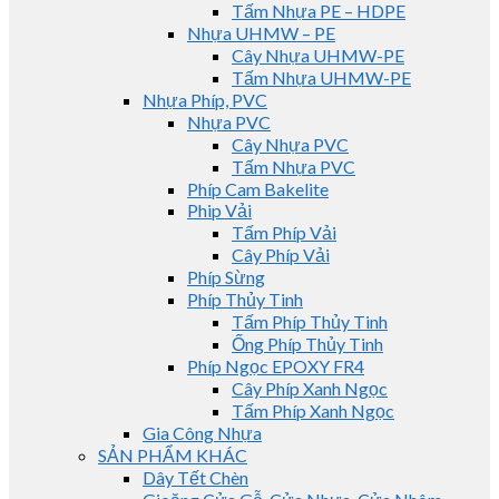
Tấm Nhựa PE – HDPE
Nhựa UHMW – PE
Cây Nhựa UHMW-PE
Tấm Nhựa UHMW-PE
Nhựa Phíp, PVC
Nhựa PVC
Cây Nhựa PVC
Tấm Nhựa PVC
Phíp Cam Bakelite
Phip Vải
Tấm Phíp Vải
Cây Phíp Vải
Phíp Sừng
Phíp Thủy Tinh
Tấm Phíp Thủy Tinh
Ống Phíp Thủy Tinh
Phíp Ngọc EPOXY FR4
Cây Phíp Xanh Ngọc
Tấm Phíp Xanh Ngọc
Gia Công Nhựa
SẢN PHẨM KHÁC
Dây Tết Chèn