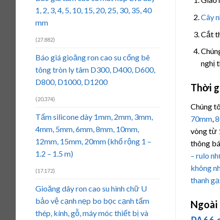
1, 2, 3, 4, 5, 10, 15, 20, 25, 30, 35, 40
Cây 
mm
Cắt t
(27.882)
Chúng
Báo giá gioăng ron cao su cống bê
nghị 
tông tròn ly tâm D300, D400, D600,
D800, D1000, D1200
Thời g
(20.374)
Chúng tô
Tấm silicone dày 1mm, 2mm, 3mm,
70mm
,
4mm, 5mm, 6mm, 8mm, 10mm,
vòng từ 
12mm, 15mm, 20mm (khổ rộng 1 –
thông bá
1.2 – 1.5 m)
– rulo n
không n
(17.172)
thanh g
Gioăng dây ron cao su hình chữ U
bảo vệ cạnh nẹp bo bọc cạnh tấm
Ngoài
thép, kính, gỗ, máy móc thiết bị và
PA66 