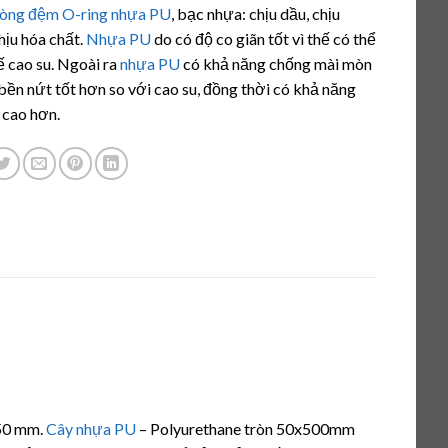
á
òng đệm O-ring nhựa PU
, bạc nhựa: chịu dầu, chịu
chịu hóa chất.
Nhựa PU
do có độ co giãn tốt vì thế có thể
ế cao su. Ngoài ra
nhựa PU
có khả năng chống mài mòn
bền nứt tốt hơn so với cao su, đồng thời có khả năng
i cao hơn.
50 mm.
Cây nhựa PU
– Polyurethane tròn 50x500mm