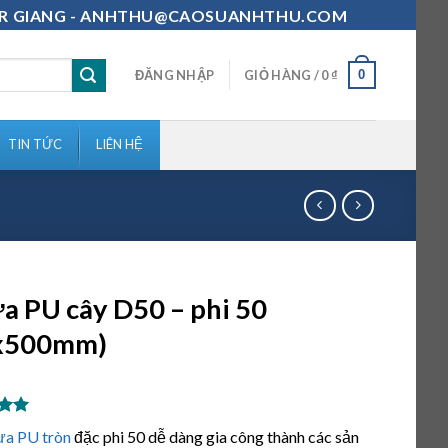
111-MR GIANG - ANHTHU@CAOSUANHTHU.COM
0
ĐĂNG NHẬP
GIỎ HÀNG /
0
₫
TIN TỨC
LIÊN HỆ
a PU cây D50 – phi 50
x500mm)
ên 5
ựa PU tròn
đặc phi 50 dễ dàng gia công thành các sản
n