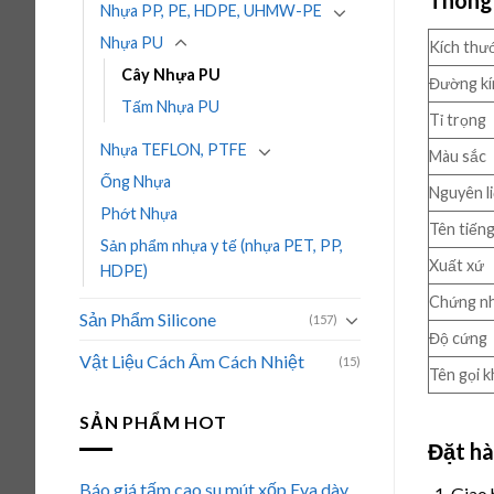
Nhựa PP, PE, HDPE, UHMW-PE
Nhựa PU
Kích thướ
Cây Nhựa PU
Đường kí
Tấm Nhựa PU
Tỉ trọng
Nhựa TEFLON, PTFE
Màu sắc
Ống Nhựa
Nguyên l
Phớt Nhựa
Tên tiến
Sản phẩm nhựa y tế (nhựa PET, PP,
Xuất xứ
HDPE)
Chứng n
Sản Phẩm Silicone
(157)
Độ cứng
Vật Liệu Cách Âm Cách Nhiệt
(15)
Tên gọi k
SẢN PHẨM HOT
Đặt h
Báo giá tấm cao su mút xốp Eva dày
Giao 