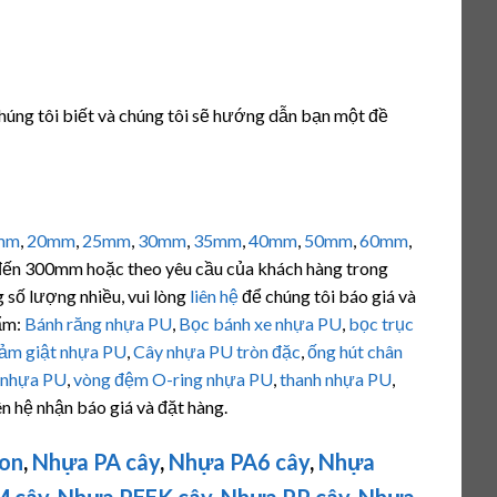
chúng tôi biết và chúng tôi sẽ hướng dẫn bạn một đề
mm
,
20mm
,
25mm
,
30mm
,
35mm
,
40mm
,
50mm
,
60mm
,
ến 300mm hoặc theo yêu cầu của khách hàng trong
g số lượng nhiều, vui lòng
liên hệ
để chúng tôi báo giá và
hẩm:
Bánh răng nhựa PU
,
Bọc bánh xe nhựa PU
,
bọc trục
iảm giật nhựa PU
,
Cây nhựa PU tròn đặc
,
ống hút chân
c nhựa PU
,
vòng đệm O-ring nhựa PU
,
thanh nhựa PU
,
ên hệ nhận báo giá và đặt hàng.
lon
,
Nhựa PA cây
,
Nhựa PA6 cây
,
Nhựa
 cây
,
Nhựa PEEK cây
,
Nhựa PP cây
,
Nhựa