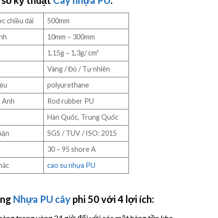
c chiều dài
500mm
nh
10mm – 300mm
1,15g – 1,3g/ cm³
Vàng / Đỏ / Tự nhiên
iệu
polyurethane
g Anh
Rod rubber PU
Hàn Quốc, Trung Quốc
hận
SGS / TUV / ISO: 2015
30 – 95 shore A
hác
cao su nhựa PU
àng
Nhựa PU cây
phi
50 với 4 lợi ích:
hàng trong vòng 24 giờ đối với các mặt hàng tồn kho