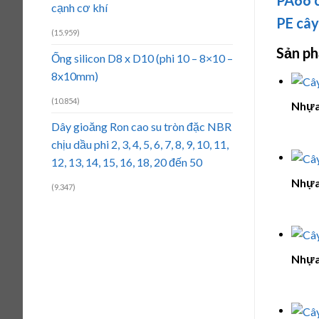
cạnh cơ khí
PE cây
(15.959)
Sản p
Ống silicon D8 x D10 (phi 10 – 8×10 –
8x10mm)
(10.854)
Nhựa
Dây gioăng Ron cao su tròn đặc NBR
chịu dầu phi 2, 3, 4, 5, 6, 7, 8, 9, 10, 11,
12, 13, 14, 15, 16, 18, 20 đến 50
Nhựa
(9.347)
Nhựa