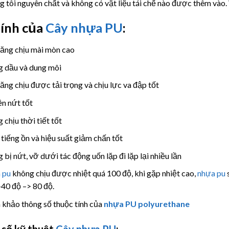
g tôi nguyên chất và không có vật liệu tái chế nào được thêm vào.
tính của
Cây nhựa PU
:
ăng chịu mài mòn cao
 dầu và dung môi
ăng chịu được tải trọng và chịu lực va đập tốt
n nứt tốt
 chịu thời tiết tốt
tiếng ồn và hiệu suất giảm chấn tốt
 bị nứt, vỡ dưới tác động uốn lặp đi lặp lại nhiều lần
 pu
không chịu được nhiệt quá 100 độ, khi gặp nhiệt cao,
nhựa pu
s
 -40 độ –> 80 độ.
khảo thông số thuộc tính của
nhựa PU polyurethane
số kỹ thuật
Cây nhựa PU
: