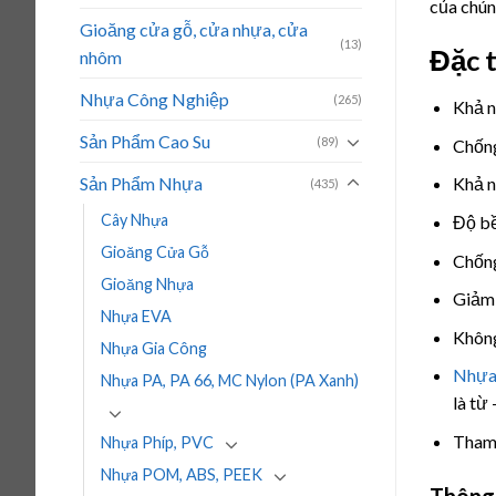
của chún
Gioăng cửa gỗ, cửa nhựa, cửa
(13)
Đặc 
nhôm
Nhựa Công Nghiệp
(265)
Khả n
Sản Phẩm Cao Su
(89)
Chống
Sản Phẩm Nhựa
Khả n
(435)
Cây Nhựa
Độ bề
Gioăng Cửa Gỗ
Chống
Gioăng Nhựa
Giảm 
Nhựa EVA
Không
Nhựa Gia Công
Nhựa
Nhựa PA, PA 66, MC Nylon (PA Xanh)
là từ
Tham 
Nhựa Phíp, PVC
Nhựa POM, ABS, PEEK
Thông 