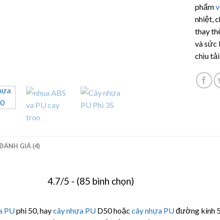
đánh gi
phẩm
v
nhiệt, 
thay th
và sức 
chịu tả
ĐÁNH GIÁ (4)
4.7/5 - (85 bình chọn)
a PU
phi 50, hay
cây nhựa PU
D50 hoặc
cây nhựa PU
đường kính 