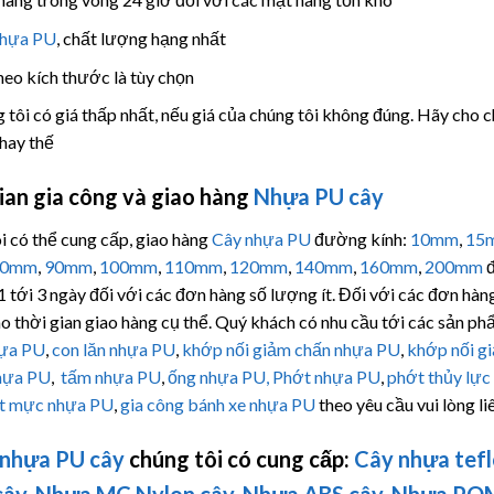
nhựa PU
, chất lượng hạng nhất
heo kích thước là tùy chọn
 tôi có giá thấp nhất, nếu giá của chúng tôi không đúng. Hãy cho 
thay thế
ian gia công và giao hàng
Nhựa PU cây
i có thể cung cấp, giao hàng
Cây nhựa PU
đường kính:
10mm
,
15
80mm
,
90mm
,
100mm
,
110mm
,
120mm
,
140mm
,
160mm
,
200mm
đ
1 tới 3 ngày đối với các đơn hàng số lượng ít. Đối với các đơn hàn
o thời gian giao hàng cụ thể. Quý khách có nhu cầu tới các sản p
hựa PU
,
con lăn nhựa PU
,
khớp nối giảm chấn nhựa PU
,
khớp nối g
hựa PU
,
tấm nhựa PU
,
ống nhựa PU,
Phớt nhựa PU
,
phớt thủy lự
ạt mực nhựa PU
,
gia công bánh xe nhựa PU
theo yêu cầu vui lòng li
nhựa PU cây
chúng tôi có cung cấp:
Cây nhựa tef
cây
,
Nhựa MC Nylon cây
,
Nhựa ABS cây
,
Nhựa POM