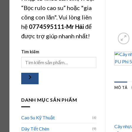
“Bọc rulo cao su” hoặc "gia
công con lăn". Vui lòng liên
hệ
0774595111
-Mr Hải
để
được trợ giúp nhanh nhất!
Tìm kiếm
MÔ TẢ
DANH MỤC SẢN PHẨM
Cao Su Kỹ Thuật
(6)
Cây nhự
Dây Tết Chèn
(9)