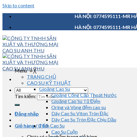
Skip to content
HÀ NỘI: 0774595111-MR HẢ
HÀ NỘI: 0774595111-MR HẢ
Menu
≡
╳
TRANG CHỦ
CAO SU KỸ THUẬT
Gioăng Cao Su
Gioăng Cống Cấp Thoát Nước
Tìm kiếm:
Gioăng Cao Su Tủ Điện
Oring và Vòng đệm cao su
Dây Cao Su Viton Tròn Đặc
Đăng nhập
Dây Cao Su Tròn Đặc Chịu Dầu
Giỏ hàng /
0
Tấm Cao Su
₫
0
Cao Su Cuộn
Chưa có sản phẩm trong giỏ hàng.