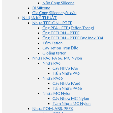
Nắp Chụp Silicone
Bi Silicone
Gia Công Silicone yêu cầu
NHỰA KỸ THUẬT
Nhựa TEFLON – PTFE
Ống PFA – FEP (Teflon Trong)
Ống TEFLON – PTFE
Ống TEFLON – PTFE Bọc Inox 304
Tấm Teflon
Cây Teflon Tròn Đặc
Gioăng teflon
Nhựa PA6, PA 66, MC Nylon
Nhựa PA6
Cây Nhựa PA6
Tấm Nhựa PA6
Nhựa PA66
Cây Nhựa PA66
Tấm Nhựa PA66
Nhựa MC Nylon
Cây Nhựa MC Nylon
Tấm Nhựa MC Nylon
Nhựa POM, ABS, PEEK