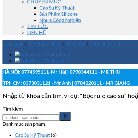
CHUYÊN MỤC
Cao Su Kỹ Thuật
Sản Phẩm Silicone
Nhựa Công Nghiệp
TIN TỨC
LIÊN HỆ
Trang chủ
/
Sản Phẩm Nhựa
/
Nhựa PU
/
Tấm Nhựa PU
HÀ NỘI:
0774595111
-Mr Hải
|
0798344111 - MR THU
TPHCM:
0373031121
- Mr Anh
|
0784220111 - MR GIANG
Nhập từ khóa cần tìm, ví dụ: “Bọc rulo cao su” hoặ
Tìm kiếm
Danh mục sản phẩm
Cao Su Kỹ Thuật
(6)