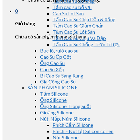
Tấm cao su bố thép
Tấm cao su bố vải
0
Cao Su Lót Sàn
Tấm Cao Su Chịu Dầu & Xăng
Giỏ hàng
Tấm Cao Su Giảm Chấn
Tấm Cao Su Lót Sàn
Chưa có sản phẩm trong giỏ hàng.
Tấm Cao Su Chịu Va Đập
Tấm Cao Su Chống Trơn Trượt
Bọc lô, rulô cao su
Cao Su Ốp Cột
Ống Cao Su
Cao Su Xốp
Bi Cao Su Sàng Rung
Gia Công Cao Su
SẢN PHẨM SILICONE
Tấm Silicone
Ống Silicone
Ống Silicone Trong Suốt
Gioăng Silicone
Nút, Nắp, Núm Silicone
Phích Cắm Silicone
Phích – Nút bịt Silicon có ren
Nút Silicone