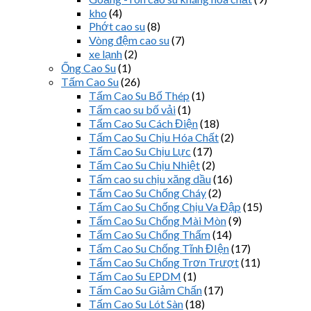
kho
(4)
Phớt cao su
(8)
Vòng đệm cao su
(7)
xe lạnh
(2)
Ống Cao Su
(1)
Tấm Cao Su
(26)
Tấm Cao Su Bố Thép
(1)
Tấm cao su bố vải
(1)
Tấm Cao Su Cách Điện
(18)
Tấm Cao Su Chịu Hóa Chất
(2)
Tấm Cao Su Chịu Lực
(17)
Tấm Cao Su Chịu Nhiệt
(2)
Tấm cao su chịu xăng dầu
(16)
Tấm Cao Su Chống Cháy
(2)
Tấm Cao Su Chống Chịu Va Đập
(15)
Tấm Cao Su Chống Mài Mòn
(9)
Tấm Cao Su Chống Thấm
(14)
Tấm Cao Su Chống Tĩnh ĐIện
(17)
Tấm Cao Su Chống Trơn Trượt
(11)
Tấm Cao Su EPDM
(1)
Tấm Cao Su Giảm Chấn
(17)
Tấm Cao Su Lót Sàn
(18)