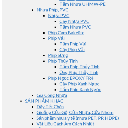
Tấm Nhựa UHMW-PE
Nhựa Phíp, PVC
Nhựa PVC
Cây Nhựa PVC
Tấm Nhựa PVC
Phíp Cam Bakelite
Phip Vải
Tấm Phíp Vải
Cây Phíp Vải
Phíp Sừng
Phíp Thủy Tinh
Tấm Phíp Thủy Tinh
Ống Phíp Thủy Tinh
Phíp Ngọc EPOXY FR4
Cây Phíp Xanh Ngọc
Tấm Phíp Xanh Ngọc
Gia Công Nhựa
SẢN PHẨM KHÁC
Dây Tết Chèn
Gioăng Cửa Gỗ, Cửa Nhựa, Cửa Nhôm
Sản phẩm nhựa y tế (nhựa PET, PP, HDPE)
Vât Liệu Cách Âm Cách Nhiệt