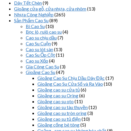
Dây Tết Chèn
(9)
Gioăng cửa gỗ, cửa nhựa, cửa nhôm
(13)
Nhựa Công Nghiệp
(265)
Sản Phẩm Cao Su
(89)
Bi Cao Su
(10)
Bọc lô, rulô cao su
(4)
Cao su chịu dầu
(7)
Cao Su Cuộn
(9)
Cao su lót sàn
(13)
Cao Su Ốp Cột
(11)
Cao su Xốp
(4)
Gia Công Cao Su
(3)
Gioăng Cao Su
(47)
Gioăng Cao Su Chịu Dầu Dây Đặc
(17)
Gioăng Cao Su Cửa Sổ và Ra Vào
(10)
Gioăng cao su cửa tủ
(6)
Gioăng cao su Oring
(6)
Gioăng cao su oto
(11)
Gioăng cao su tàu thuyền
(12)
Gioăng cao su tròn oring
(3)
Gioăng cao su tủ điện
(10)
Gioăng cống bê tông
(5)
Goăng - ron cao su kháng hóa chất
(9)