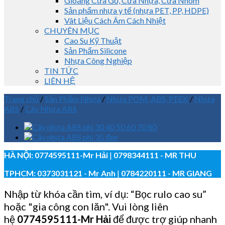
Gioăng Cửa Gỗ, Cửa Nhựa, Cửa Nhôm
Sản phẩm nhựa y tế (nhựa PET, PP, HDPE)
Vât Liệu Cách Âm Cách Nhiệt
CHUYÊN MỤC
Cao Su Kỹ Thuật
Sản Phẩm Silicone
Nhựa Công Nghiệp
TIN TỨC
LIÊN HỆ
Trang chủ
/
Sản Phẩm Nhựa
/
Nhựa POM, ABS, PEEK
/
Nhựa
ABS
/
Cây Nhựa ABS
HÀ NỘI:
0774595111
-Mr Hải
|
0798344111 - MR THU
TPHCM:
0373031121
- Mr Anh
|
0784220111 - MR GIANG
Nhập từ khóa cần tìm, ví dụ: “Bọc rulo cao su”
hoặc "gia công con lăn". Vui lòng liên
hệ
0774595111
-Mr Hải
để được trợ giúp nhanh