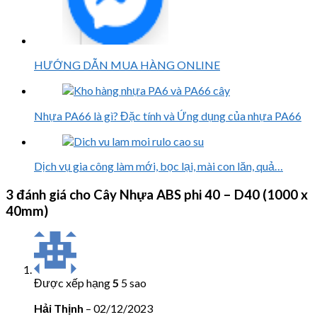
HƯỚNG DẪN MUA HÀNG ONLINE
Nhựa PA66 là gì? Đặc tính và Ứng dụng của nhựa PA66
Dịch vụ gia công làm mới, bọc lại, mài con lăn, quả…
3 đánh giá cho
Cây Nhựa ABS phi 40 – D40 (1000 x
40mm)
Được xếp hạng
5
5 sao
Hải Thịnh
–
02/12/2023