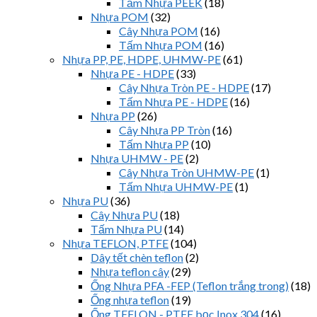
Tấm Nhựa PEEK
(18)
Nhựa POM
(32)
Cây Nhựa POM
(16)
Tấm Nhựa POM
(16)
Nhựa PP, PE, HDPE, UHMW-PE
(61)
Nhựa PE - HDPE
(33)
Cây Nhựa Tròn PE - HDPE
(17)
Tấm Nhựa PE - HDPE
(16)
Nhựa PP
(26)
Cây Nhựa PP Tròn
(16)
Tấm Nhựa PP
(10)
Nhựa UHMW - PE
(2)
Cây Nhựa Tròn UHMW-PE
(1)
Tấm Nhựa UHMW-PE
(1)
Nhựa PU
(36)
Cây Nhựa PU
(18)
Tấm Nhựa PU
(14)
Nhựa TEFLON, PTFE
(104)
Dây tết chèn teflon
(2)
Nhựa teflon cây
(29)
Ống Nhựa PFA -FEP (Teflon trắng trong)
(18)
Ống nhựa teflon
(19)
Ống TEFLON - PTFE bọc Inox 304
(16)