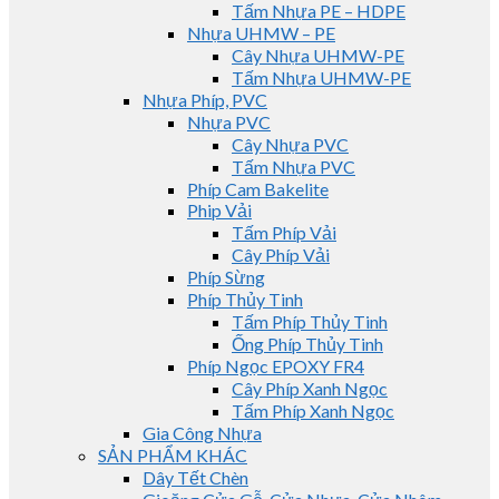
Tấm Nhựa PE – HDPE
Nhựa UHMW – PE
Cây Nhựa UHMW-PE
Tấm Nhựa UHMW-PE
Nhựa Phíp, PVC
Nhựa PVC
Cây Nhựa PVC
Tấm Nhựa PVC
Phíp Cam Bakelite
Phip Vải
Tấm Phíp Vải
Cây Phíp Vải
Phíp Sừng
Phíp Thủy Tinh
Tấm Phíp Thủy Tinh
Ống Phíp Thủy Tinh
Phíp Ngọc EPOXY FR4
Cây Phíp Xanh Ngọc
Tấm Phíp Xanh Ngọc
Gia Công Nhựa
SẢN PHẨM KHÁC
Dây Tết Chèn