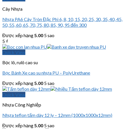
Cây Nhựa
Nhựa PA6 Cây Tròn Đặc Phi 6, 8, 10, 15, 20, 25, 30, 35, 40, 45,
50, 55, 60, 65, 70, 75, 80, 85, 90, 95 đến 300
Được xếp hạng
5.00
5 sao
5
₫
Quick View
Bọc lô, rulô cao su
Bọc Bánh Xe cao su nhựa PU – PolyUrethane
Được xếp hạng
5.00
5 sao
Quick View
Nhựa Công Nghiệp
Nhựa teflon tấm dày 12 ly – 12mm (1000x1000x12mm)
Được xếp hạng
5.00
5 sao