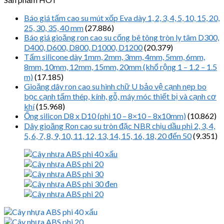
Báo giá tấm cao su mút xốp Eva dày 1, 2, 3, 4, 5, 10, 15, 20,
25, 30, 35, 40 mm
(27.886)
Báo giá gioăng ron cao su cống bê tông tròn ly tâm D300,
D400, D600, D800, D1000, D1200
(20.379)
Tấm silicone dày 1mm, 2mm, 3mm, 4mm, 5mm, 6mm,
8mm, 10mm, 12mm, 15mm, 20mm (khổ rộng 1 – 1.2 – 1.5
m)
(17.185)
Gioăng dây ron cao su hình chữ U bảo vệ cạnh nẹp bo
bọc cạnh tấm thép, kính, gỗ, máy móc thiết bị và cạnh cơ
khí
(15.968)
Ống silicon D8 x D10 (phi 10 – 8×10 – 8x10mm)
(10.862)
Dây gioăng Ron cao su tròn đặc NBR chịu dầu phi 2, 3, 4,
5, 6, 7, 8, 9, 10, 11, 12, 13, 14, 15, 16, 18, 20 đến 50
(9.351)