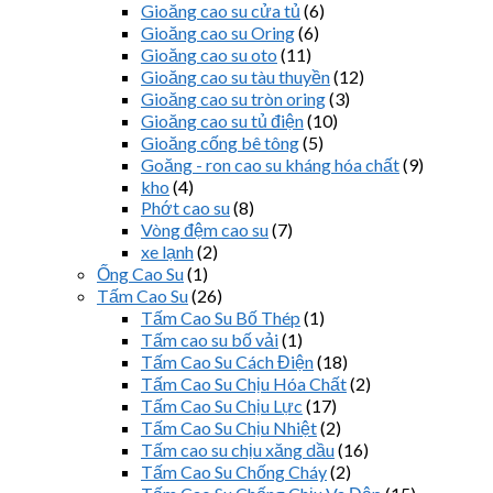
Gioăng cao su cửa tủ
(6)
Gioăng cao su Oring
(6)
Gioăng cao su oto
(11)
Gioăng cao su tàu thuyền
(12)
Gioăng cao su tròn oring
(3)
Gioăng cao su tủ điện
(10)
Gioăng cống bê tông
(5)
Goăng - ron cao su kháng hóa chất
(9)
kho
(4)
Phớt cao su
(8)
Vòng đệm cao su
(7)
xe lạnh
(2)
Ống Cao Su
(1)
Tấm Cao Su
(26)
Tấm Cao Su Bố Thép
(1)
Tấm cao su bố vải
(1)
Tấm Cao Su Cách Điện
(18)
Tấm Cao Su Chịu Hóa Chất
(2)
Tấm Cao Su Chịu Lực
(17)
Tấm Cao Su Chịu Nhiệt
(2)
Tấm cao su chịu xăng dầu
(16)
Tấm Cao Su Chống Cháy
(2)