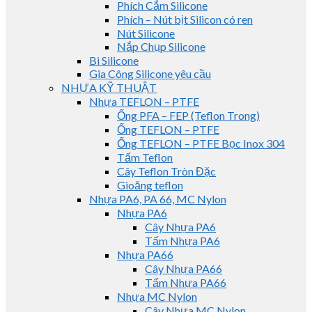
Phích Cắm Silicone
Phích – Nút bịt Silicon có ren
Nút Silicone
Nắp Chụp Silicone
Bi Silicone
Gia Công Silicone yêu cầu
NHỰA KỸ THUẬT
Nhựa TEFLON – PTFE
Ống PFA – FEP (Teflon Trong)
Ống TEFLON – PTFE
Ống TEFLON – PTFE Bọc Inox 304
Tấm Teflon
Cây Teflon Tròn Đặc
Gioăng teflon
Nhựa PA6, PA 66, MC Nylon
Nhựa PA6
Cây Nhựa PA6
Tấm Nhựa PA6
Nhựa PA66
Cây Nhựa PA66
Tấm Nhựa PA66
Nhựa MC Nylon
Cây Nhựa MC Nylon