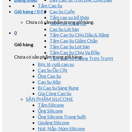
Tấm Cao Su
Giỏ hàng /
0
₫
0
Cao Su Cuộn
Tấm cao su bố thép
Chưa có sản phẩm trong giỏ hàng.
Tấm cao su bố vải
Cao Su Lót Sàn
0
Tấm Cao Su Chịu Dầu & Xăng
Tấm Cao Su Giảm Chấn
Giỏ hàng
Tấm Cao Su Lót Sàn
Tấm Cao Su Chịu Va Đập
Chưa có sản phẩm trong giỏ hàng.
Tấm Cao Su Chống Trơn Trượt
Bọc lô, rulô cao su
Cao Su Ốp Cột
Ống Cao Su
Cao Su Xốp
Bi Cao Su Sàng Rung
Gia Công Cao Su
SẢN PHẨM SILICONE
Tấm Silicone
Ống Silicone
Ống Silicone Trong Suốt
Gioăng Silicone
Nút, Nắp, Núm Silicone