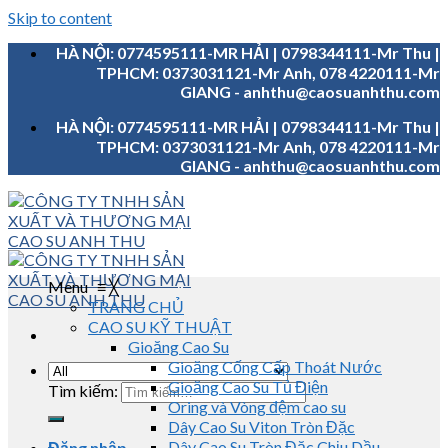
Skip to content
HÀ NỘI: 0774595111-MR HẢI | 0798344111-Mr Thu |
TPHCM: 0373031121-Mr Anh, 078 4220111-Mr
GIANG - anhthu@caosuanhthu.com
HÀ NỘI: 0774595111-MR HẢI | 0798344111-Mr Thu |
TPHCM: 0373031121-Mr Anh, 078 4220111-Mr
GIANG - anhthu@caosuanhthu.com
Menu
≡
╳
TRANG CHỦ
CAO SU KỸ THUẬT
Gioăng Cao Su
Gioăng Cống Cấp Thoát Nước
Gioăng Cao Su Tủ Điện
Tìm kiếm:
Oring và Vòng đệm cao su
Dây Cao Su Viton Tròn Đặc
Dây Cao Su Tròn Đặc Chịu Dầu
Đăng nhập