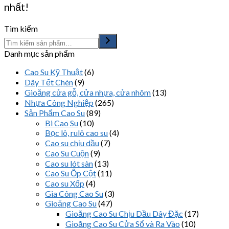
nhất!
Tìm kiếm
Danh mục sản phẩm
Cao Su Kỹ Thuật
(6)
Dây Tết Chèn
(9)
Gioăng cửa gỗ, cửa nhựa, cửa nhôm
(13)
Nhựa Công Nghiệp
(265)
Sản Phẩm Cao Su
(89)
Bi Cao Su
(10)
Bọc lô, rulô cao su
(4)
Cao su chịu dầu
(7)
Cao Su Cuộn
(9)
Cao su lót sàn
(13)
Cao Su Ốp Cột
(11)
Cao su Xốp
(4)
Gia Công Cao Su
(3)
Gioăng Cao Su
(47)
Gioăng Cao Su Chịu Dầu Dây Đặc
(17)
Gioăng Cao Su Cửa Sổ và Ra Vào
(10)