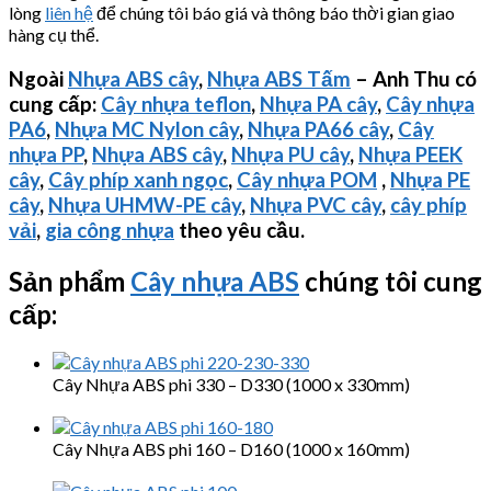
lòng
liên hệ
để chúng tôi báo giá và thông báo thời gian giao
hàng cụ thể.
Ngoài
Nhựa ABS cây
,
Nhựa ABS Tấm
– Anh Thu có
cung cấp:
Cây nhựa teflon
,
Nhựa PA cây
,
Cây nhựa
PA6
,
Nhựa MC Nylon cây
,
Nhựa PA66 cây
,
Cây
nhựa PP
,
Nhựa ABS cây
,
Nhựa PU cây
,
Nhựa PEEK
cây
,
Cây phíp xanh ngọc
,
Cây nhựa POM
,
Nhựa PE
cây
,
Nhựa
UHMW-PE
cây
,
Nhựa PVC cây
,
cây phíp
vải
,
gia công nhựa
theo yêu cầu.
Sản phẩm
Cây nhựa ABS
chúng tôi cung
cấp:
Cây Nhựa ABS phi 330 – D330 (1000 x 330mm)
Cây Nhựa ABS phi 160 – D160 (1000 x 160mm)