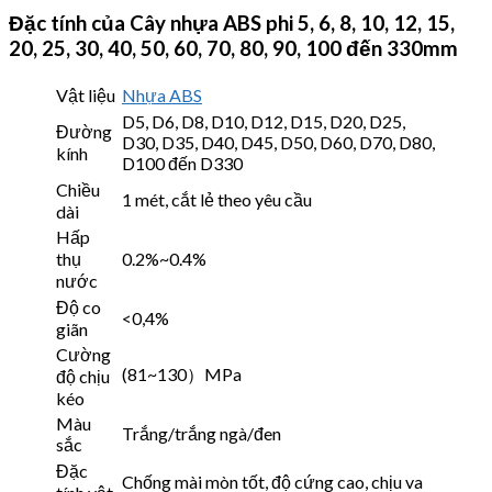
Đặc tính của Cây nhựa ABS phi 5, 6, 8, 10, 12, 15,
20, 25, 30, 40, 50, 60, 70, 80, 90, 100 đến 330mm
Vật liệu
Nhựa ABS
D5, D6, D8, D10, D12, D15, D20, D25,
Đường
D30, D35, D40, D45, D50, D60, D70, D80,
kính
D100 đến D330
Chiều
1 mét, cắt lẻ theo yêu cầu
dài
Hấp
thụ
0.2%~0.4%
nước
Độ co
<0,4%
giãn
Cường
(81~130）MPa
độ chịu
kéo
Màu
Trắng/trắng ngà/đen
sắc
Đặc
Chống mài mòn tốt, độ cứng cao, chịu va