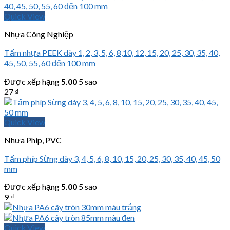
Quick View
Nhựa Công Nghiệp
Tấm nhựa PEEK dày 1, 2, 3, 5, 6, 8,10, 12, 15, 20, 25, 30, 35, 40,
45, 50, 55, 60 đến 100 mm
Được xếp hạng
5.00
5 sao
27
₫
Quick View
Nhựa Phíp, PVC
Tấm phíp Sừng dày 3, 4, 5, 6, 8, 10, 15, 20, 25, 30, 35, 40, 45, 50
mm
Được xếp hạng
5.00
5 sao
9
₫
Quick View