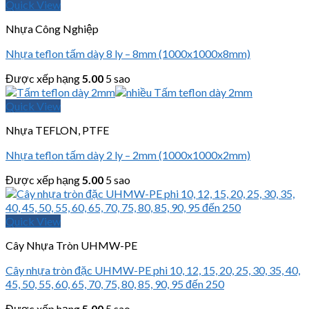
Quick View
Nhựa Công Nghiệp
Nhựa teflon tấm dày 8 ly – 8mm (1000x1000x8mm)
Được xếp hạng
5.00
5 sao
Quick View
Nhựa TEFLON, PTFE
Nhựa teflon tấm dày 2 ly – 2mm (1000x1000x2mm)
Được xếp hạng
5.00
5 sao
Quick View
Cây Nhựa Tròn UHMW-PE
Cây nhựa tròn đặc UHMW-PE phi 10, 12, 15, 20, 25, 30, 35, 40,
45, 50, 55, 60, 65, 70, 75, 80, 85, 90, 95 đến 250
Được xếp hạng
5.00
5 sao