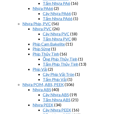
Tấm Nhựa PA6
(16)
Nhựa PA66
(2)
Cây Nhựa PA66
(1)
Tấm Nhựa PA66
(1)
Nhựa Phíp, PVC
(56)
Nhựa PVC
(26)
Cây Nhựa PVC
(18)
Tấm Nhựa PVC
(8)
Phíp Cam Bakelite
(11)
Phíp Sừng
(1)
Phíp Thủy Tinh
(16)
Ống Phíp Thủy Tinh
(1)
Tấm Phíp Thủy Tinh
(13)
Phíp Vải
(2)
Cây Phíp Vải Tròn
(1)
Tấm Phíp Vải
(1)
Nhựa POM, ABS, PEEK
(106)
Nhựa ABS
(40)
Cây Nhựa ABS
(19)
Tấm Nhựa ABS
(21)
Nhựa PEEK
(34)
Cây Nhựa PEEK
(16)