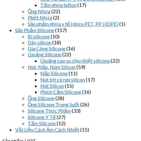
Tấm nhựa teflon
(17)
Ống Nhựa
(22)
Phớt Nhựa
(2)
Sản phẩm nhựa y tế (nhựa PET, PP, HDPE)
(1)
Sản Phẩm Silicone
(157)
Bi silicone
(10)
Dây silicon
(18)
Gia Công Silicone
(16)
Gioăng Silicone
(22)
Gioăng cao su chịu nhiệt silicone
(22)
Nút, Nắp, Núm Silicon
(59)
Nắp Silicone
(11)
Nút bịt có ren silicon
(17)
Nút Silicon
(15)
Phích Cắm Silicone
(16)
Ống Silicone
(28)
Ống Silicone Trong Suốt
(26)
Silicone Thực Phẩm
(33)
Silicone Y Tế
(27)
Tấm Silicone
(12)
Vật Liệu Cách Âm Cách Nhiệt
(15)
Sản phẩm HOT