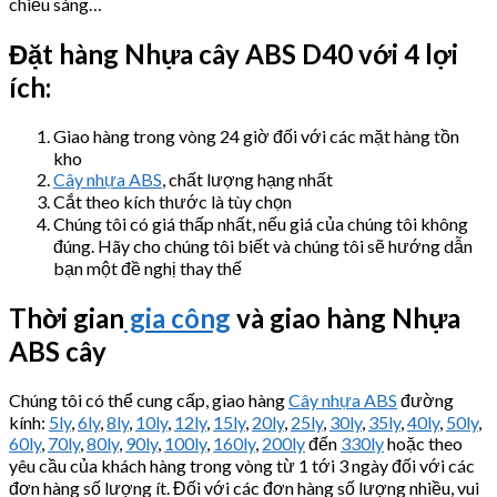
chiếu sáng…
Đặt hàng Nhựa cây
ABS D40 với 4 lợi
ích:
Giao hàng trong vòng 24 giờ đối với các mặt hàng tồn
kho
Cây nhựa ABS
, chất lượng hạng nhất
Cắt theo kích thước là tùy chọn
Chúng tôi có giá thấp nhất, nếu giá của chúng tôi không
đúng. Hãy cho chúng tôi biết và chúng tôi sẽ hướng dẫn
bạn một đề nghị thay thế
Thời gian
gia công
và giao hàng Nhựa
ABS cây
Chúng tôi có thể cung cấp, giao hàng
Cây nhựa ABS
đường
kính:
5ly
,
6ly
,
8ly
,
10ly
,
12ly
,
15ly
,
20ly
,
25ly
,
30ly
,
35ly
,
40ly
,
50ly
,
60ly
,
70ly
,
80ly
,
90ly
,
100ly
,
160ly
,
200ly
đến
330ly
hoặc theo
yêu cầu của khách hàng trong vòng từ 1 tới 3 ngày đối với các
đơn hàng số lượng ít. Đối với các đơn hàng số lượng nhiều, vui