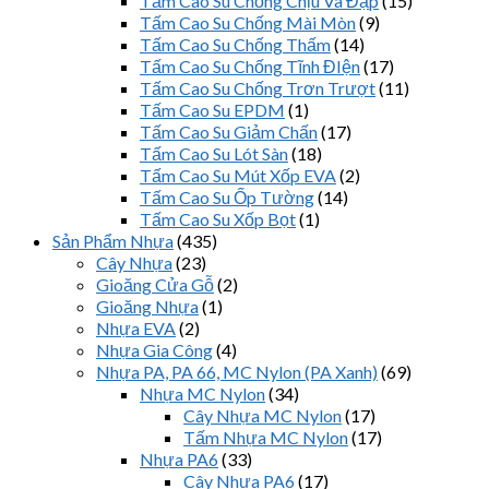
Tấm Cao Su Chống Chịu Va Đập
(15)
Tấm Cao Su Chống Mài Mòn
(9)
Tấm Cao Su Chống Thấm
(14)
Tấm Cao Su Chống Tĩnh ĐIện
(17)
Tấm Cao Su Chống Trơn Trượt
(11)
Tấm Cao Su EPDM
(1)
Tấm Cao Su Giảm Chấn
(17)
Tấm Cao Su Lót Sàn
(18)
Tấm Cao Su Mút Xốp EVA
(2)
Tấm Cao Su Ốp Tường
(14)
Tấm Cao Su Xốp Bọt
(1)
Sản Phẩm Nhựa
(435)
Cây Nhựa
(23)
Gioăng Cửa Gỗ
(2)
Gioăng Nhựa
(1)
Nhựa EVA
(2)
Nhựa Gia Công
(4)
Nhựa PA, PA 66, MC Nylon (PA Xanh)
(69)
Nhựa MC Nylon
(34)
Cây Nhựa MC Nylon
(17)
Tấm Nhựa MC Nylon
(17)
Nhựa PA6
(33)
Cây Nhựa PA6
(17)