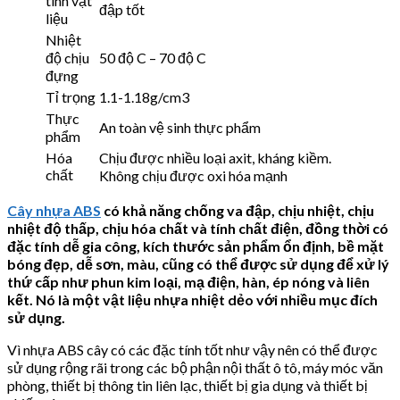
tính vật
đập tốt
liệu
Nhiệt
độ chịu
50 độ C – 70 độ C
đựng
Tỉ trọng
1.1-1.18g/cm3
Thực
An toàn vệ sinh thực phẩm
phẩm
Hóa
Chịu được nhiều loại axit, kháng kiềm.
chất
Không chịu được oxi hóa mạnh
Cây nhựa ABS
có khả năng chống va đập, chịu nhiệt, chịu
nhiệt độ thấp, chịu hóa chất và tính chất điện, đồng thời có
đặc tính dễ gia công, kích thước sản phẩm ổn định, bề mặt
bóng đẹp, dễ sơn, màu, cũng có thể được sử dụng để xử lý
thứ cấp như phun kim loại, mạ điện, hàn, ép nóng và liên
kết. Nó là một vật liệu nhựa nhiệt dẻo với nhiều mục đích
sử dụng.
Vì nhựa ABS cây có các đặc tính tốt như vậy nên có thể được
sử dụng rộng rãi trong các bộ phận nội thất ô tô, máy móc văn
phòng, thiết bị thông tin liên lạc, thiết bị gia dụng và thiết bị