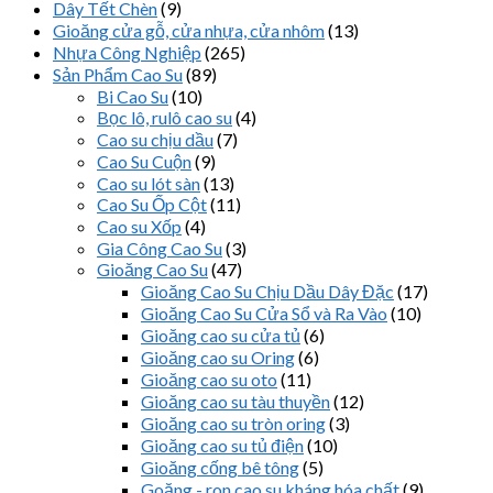
Dây Tết Chèn
(9)
Gioăng cửa gỗ, cửa nhựa, cửa nhôm
(13)
Nhựa Công Nghiệp
(265)
Sản Phẩm Cao Su
(89)
Bi Cao Su
(10)
Bọc lô, rulô cao su
(4)
Cao su chịu dầu
(7)
Cao Su Cuộn
(9)
Cao su lót sàn
(13)
Cao Su Ốp Cột
(11)
Cao su Xốp
(4)
Gia Công Cao Su
(3)
Gioăng Cao Su
(47)
Gioăng Cao Su Chịu Dầu Dây Đặc
(17)
Gioăng Cao Su Cửa Sổ và Ra Vào
(10)
Gioăng cao su cửa tủ
(6)
Gioăng cao su Oring
(6)
Gioăng cao su oto
(11)
Gioăng cao su tàu thuyền
(12)
Gioăng cao su tròn oring
(3)
Gioăng cao su tủ điện
(10)
Gioăng cống bê tông
(5)
Goăng - ron cao su kháng hóa chất
(9)