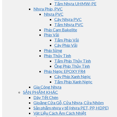
Tấm Nhựa UHMW-PE
Nhựa Phíp, PVC
Nhựa PVC
Cây Nhựa PVC
Tấm Nhựa PVC
Phíp Cam Bakelite
Phip Vải
Tấm Phíp Vải
Cây Phíp Vải
Phíp Sừng
Phíp Thủy Tinh
Tấm Phíp Thủy Tinh
Ống Phíp Thủy Tinh
Phíp Ngọc EPOXY FR4
Cây Phíp Xanh Ngọc
Tấm Phíp Xanh Ngọc
Gia Công Nhựa
SẢN PHẨM KHÁC
Dây Tết Chèn
Gioăng Cửa Gỗ, Cửa Nhựa, Cửa Nhôm
Sản phẩm nhựa y tế (nhựa PET, PP, HDPE)
Vât Liệu Cách Âm Cách Nhiệt