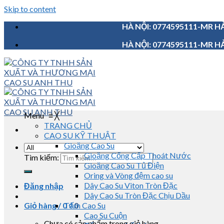
Skip to content
HÀ NỘI: 0774595111-MR HẢ
HÀ NỘI: 0774595111-MR HẢ
Menu
≡
╳
TRANG CHỦ
CAO SU KỸ THUẬT
Gioăng Cao Su
Gioăng Cống Cấp Thoát Nước
Tìm kiếm:
Gioăng Cao Su Tủ Điện
Oring và Vòng đệm cao su
Dây Cao Su Viton Tròn Đặc
Đăng nhập
Dây Cao Su Tròn Đặc Chịu Dầu
Giỏ hàng /
0
Tấm Cao Su
₫
0
Cao Su Cuộn
Chưa có sản phẩm trong giỏ hàng.