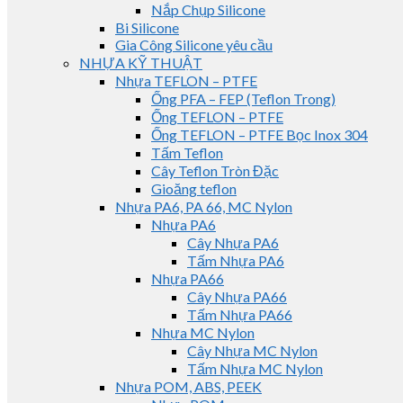
Nắp Chụp Silicone
Bi Silicone
Gia Công Silicone yêu cầu
NHỰA KỸ THUẬT
Nhựa TEFLON – PTFE
Ống PFA – FEP (Teflon Trong)
Ống TEFLON – PTFE
Ống TEFLON – PTFE Bọc Inox 304
Tấm Teflon
Cây Teflon Tròn Đặc
Gioăng teflon
Nhựa PA6, PA 66, MC Nylon
Nhựa PA6
Cây Nhựa PA6
Tấm Nhựa PA6
Nhựa PA66
Cây Nhựa PA66
Tấm Nhựa PA66
Nhựa MC Nylon
Cây Nhựa MC Nylon
Tấm Nhựa MC Nylon
Nhựa POM, ABS, PEEK