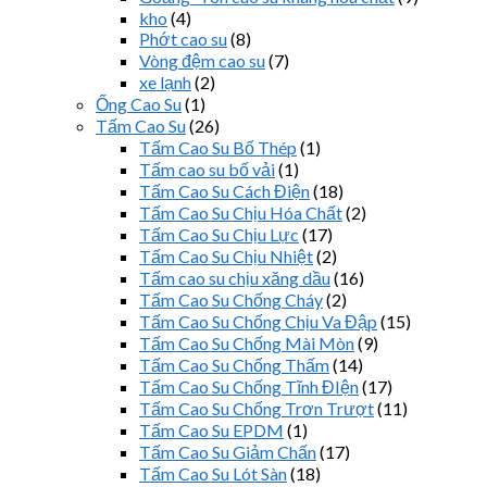
kho
(4)
Phớt cao su
(8)
Vòng đệm cao su
(7)
xe lạnh
(2)
Ống Cao Su
(1)
Tấm Cao Su
(26)
Tấm Cao Su Bố Thép
(1)
Tấm cao su bố vải
(1)
Tấm Cao Su Cách Điện
(18)
Tấm Cao Su Chịu Hóa Chất
(2)
Tấm Cao Su Chịu Lực
(17)
Tấm Cao Su Chịu Nhiệt
(2)
Tấm cao su chịu xăng dầu
(16)
Tấm Cao Su Chống Cháy
(2)
Tấm Cao Su Chống Chịu Va Đập
(15)
Tấm Cao Su Chống Mài Mòn
(9)
Tấm Cao Su Chống Thấm
(14)
Tấm Cao Su Chống Tĩnh ĐIện
(17)
Tấm Cao Su Chống Trơn Trượt
(11)
Tấm Cao Su EPDM
(1)
Tấm Cao Su Giảm Chấn
(17)
Tấm Cao Su Lót Sàn
(18)