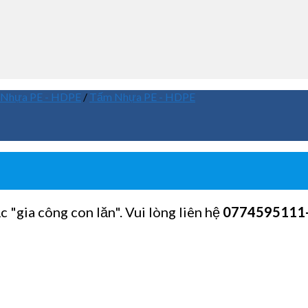
Nhựa PE - HDPE
/
Tấm Nhựa PE - HDPE
c "gia công con lăn". Vui lòng liên hệ
0774595111