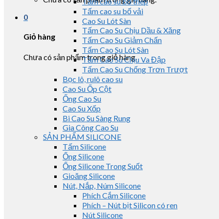
Tấm cao su bố thép
Tấm cao su bố vải
0
Cao Su Lót Sàn
Tấm Cao Su Chịu Dầu & Xăng
Giỏ hàng
Tấm Cao Su Giảm Chấn
Tấm Cao Su Lót Sàn
Chưa có sản phẩm trong giỏ hàng.
Tấm Cao Su Chịu Va Đập
Tấm Cao Su Chống Trơn Trượt
Bọc lô, rulô cao su
Cao Su Ốp Cột
Ống Cao Su
Cao Su Xốp
Bi Cao Su Sàng Rung
Gia Công Cao Su
SẢN PHẨM SILICONE
Tấm Silicone
Ống Silicone
Ống Silicone Trong Suốt
Gioăng Silicone
Nút, Nắp, Núm Silicone
Phích Cắm Silicone
Phích – Nút bịt Silicon có ren
Nút Silicone