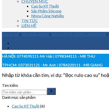
CHUYÊN MỤC
Cao Su Kỹ Thuật
Sản Phẩm Silicone
Nhựa Công Nghiệp
TIN TỨC
LIÊN HỆ
Trang chủ
/
Sản Phẩm Nhựa
/
Nhựa PP, PE, HDPE, UHMW-PE
/
HÀ NỘI:
0774595111
-Mr Hải
|
0798344111 - MR THU
TPHCM:
0373031121
- Mr Anh
|
0784220111 - MR GIANG
Nhập từ khóa cần tìm, ví dụ: “Bọc rulo cao su” hoặ
Tìm kiếm
Danh mục sản phẩm
Cao Su Kỹ Thuật
(6)