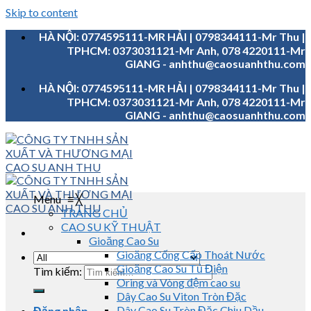
Skip to content
HÀ NỘI: 0774595111-MR HẢI | 0798344111-Mr Thu |
TPHCM: 0373031121-Mr Anh, 078 4220111-Mr
GIANG - anhthu@caosuanhthu.com
HÀ NỘI: 0774595111-MR HẢI | 0798344111-Mr Thu |
TPHCM: 0373031121-Mr Anh, 078 4220111-Mr
GIANG - anhthu@caosuanhthu.com
Menu
≡
╳
TRANG CHỦ
CAO SU KỸ THUẬT
Gioăng Cao Su
Gioăng Cống Cấp Thoát Nước
Gioăng Cao Su Tủ Điện
Tìm kiếm:
Oring và Vòng đệm cao su
Dây Cao Su Viton Tròn Đặc
Dây Cao Su Tròn Đặc Chịu Dầu
Đăng nhập