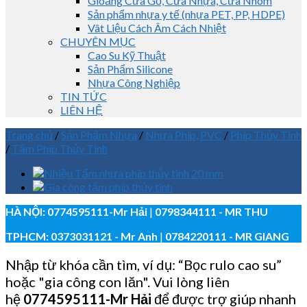
Gioăng Cửa Gỗ, Cửa Nhựa, Cửa Nhôm
Sản phẩm nhựa y tế (nhựa PET, PP, HDPE)
Vât Liệu Cách Âm Cách Nhiệt
CHUYÊN MỤC
Cao Su Kỹ Thuật
Sản Phẩm Silicone
Nhựa Công Nghiệp
TIN TỨC
LIÊN HỆ
Trang chủ
/
Sản Phẩm Nhựa
/
Nhựa Phíp, PVC
/
Phíp Thủy Tinh
/
Tấm Phíp Thủy Tinh
HÀ NỘI:
0774595111
-Mr Hải
|
0798344111 - MR THU
TPHCM:
0373031121
- Mr Anh
|
0784220111 - MR GIANG
Nhập từ khóa cần tìm, ví dụ: “Bọc rulo cao su”
hoặc "gia công con lăn". Vui lòng liên
hệ
0774595111
-Mr Hải
để được trợ giúp nhanh