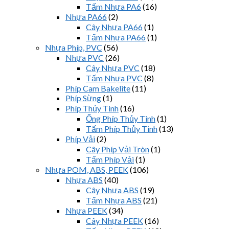
Tấm Nhựa PA6
(16)
Nhựa PA66
(2)
Cây Nhựa PA66
(1)
Tấm Nhựa PA66
(1)
Nhựa Phíp, PVC
(56)
Nhựa PVC
(26)
Cây Nhựa PVC
(18)
Tấm Nhựa PVC
(8)
Phíp Cam Bakelite
(11)
Phíp Sừng
(1)
Phíp Thủy Tinh
(16)
Ống Phíp Thủy Tinh
(1)
Tấm Phíp Thủy Tinh
(13)
Phíp Vải
(2)
Cây Phíp Vải Tròn
(1)
Tấm Phíp Vải
(1)
Nhựa POM, ABS, PEEK
(106)
Nhựa ABS
(40)
Cây Nhựa ABS
(19)
Tấm Nhựa ABS
(21)
Nhựa PEEK
(34)
Cây Nhựa PEEK
(16)