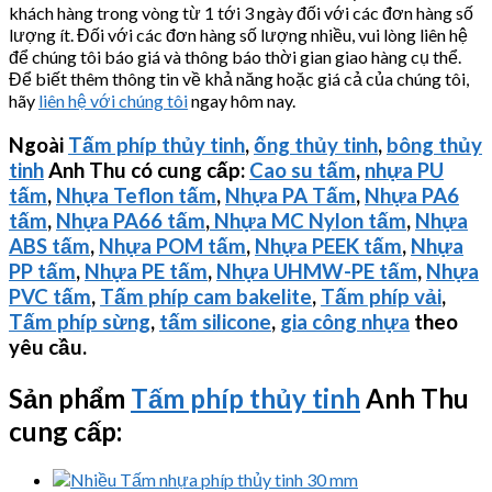
khách hàng trong vòng từ 1 tới 3 ngày đối với các đơn hàng số
lượng ít. Đối với các đơn hàng số lượng nhiều, vui lòng liên hệ
để chúng tôi báo giá và thông báo thời gian giao hàng cụ thể.
Để biết thêm thông tin về khả năng hoặc giá cả của chúng tôi,
hãy
liên hệ với chúng tôi
ngay hôm nay.
Ngoài
Tấm phíp thủy tinh
,
ống thủy tinh
,
bông thủy
tinh
Anh Thu có cung cấp:
Cao su tấm
,
nhựa PU
tấm
,
Nhựa Teflon tấm
,
Nhựa PA Tấm
,
Nhựa PA6
tấm
,
Nhựa PA66 tấm
,
Nhựa MC Nylon tấm
,
Nhựa
ABS tấm
,
Nhựa POM tấm
,
Nhựa PEEK tấm
,
Nhựa
PP tấm
,
Nhựa PE tấm
,
Nhựa
UHMW-PE
tấm
,
Nhựa
PVC tấm
,
Tấm phíp cam bakelite
,
Tấm phíp vải
,
Tấm phíp sừng
,
tấm silicone
,
gia công nhựa
theo
yêu cầu.
Sản phẩm
Tấm phíp thủy tinh
Anh Thu
cung cấp: