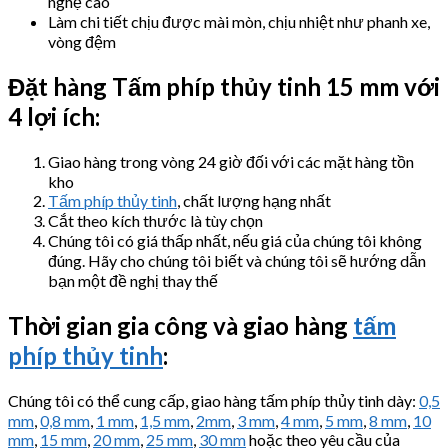
nghệ cao
Làm chi tiết chịu được mài mòn, chịu nhiệt như phanh xe,
vòng đệm
Đặt hàng Tấm phíp thủy tinh 15 mm với
4 lợi ích:
Giao hàng trong vòng 24 giờ đối với các mặt hàng tồn
kho
Tấm phíp thủy tinh
, chất lượng hạng nhất
Cắt theo kích thước là tùy chọn
Chúng tôi có giá thấp nhất, nếu giá của chúng tôi không
đúng. Hãy cho chúng tôi biết và chúng tôi sẽ hướng dẫn
bạn một đề nghị thay thế
Thời gian gia công và giao hàng
tấm
phíp thủy tinh
:
Chúng tôi có thể cung cấp, giao hàng tấm phíp thủy tinh dày:
0,5
mm
,
0,8 mm
,
1 mm
,
1,5 mm
,
2mm
,
3 mm
,
4 mm
,
5 mm
,
8 mm
,
10
mm
,
15 mm
,
20 mm
,
25 mm
,
30 mm
hoặc theo yêu cầu của