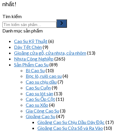
nhất!
Tìm kiếm
Danh mục sản phẩm
Cao Su Kỹ Thuật
(6)
Dây Tết Chèn
(9)
Gioăng cửa gỗ, cửa nhựa, cửa nhôm
(13)
Nhựa Công Nghiệp
(265)
Sản Phẩm Cao Su
(89)
Bi Cao Su
(10)
Bọc lô, rulô cao su
(4)
Cao su chịu dầu
(7)
Cao Su Cuộn
(9)
Cao su lót sàn
(13)
Cao Su Ốp Cột
(11)
Cao su Xốp
(4)
Gia Công Cao Su
(3)
Gioăng Cao Su
(47)
Gioăng Cao Su Chịu Dầu Dây Đặc
(17)
Gioăng Cao Su Cửa Sổ và Ra Vào
(10)