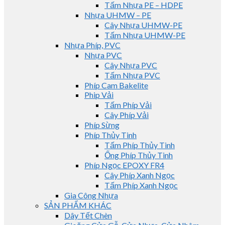
Tấm Nhựa PE – HDPE
Nhựa UHMW – PE
Cây Nhựa UHMW-PE
Tấm Nhựa UHMW-PE
Nhựa Phíp, PVC
Nhựa PVC
Cây Nhựa PVC
Tấm Nhựa PVC
Phíp Cam Bakelite
Phip Vải
Tấm Phíp Vải
Cây Phíp Vải
Phíp Sừng
Phíp Thủy Tinh
Tấm Phíp Thủy Tinh
Ống Phíp Thủy Tinh
Phíp Ngọc EPOXY FR4
Cây Phíp Xanh Ngọc
Tấm Phíp Xanh Ngọc
Gia Công Nhựa
SẢN PHẨM KHÁC
Dây Tết Chèn