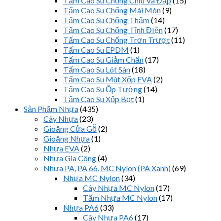
Tấm Cao Su Chống Chịu Va Đập
(15)
Tấm Cao Su Chống Mài Mòn
(9)
Tấm Cao Su Chống Thấm
(14)
Tấm Cao Su Chống Tĩnh ĐIện
(17)
Tấm Cao Su Chống Trơn Trượt
(11)
Tấm Cao Su EPDM
(1)
Tấm Cao Su Giảm Chấn
(17)
Tấm Cao Su Lót Sàn
(18)
Tấm Cao Su Mút Xốp EVA
(2)
Tấm Cao Su Ốp Tường
(14)
Tấm Cao Su Xốp Bọt
(1)
Sản Phẩm Nhựa
(435)
Cây Nhựa
(23)
Gioăng Cửa Gỗ
(2)
Gioăng Nhựa
(1)
Nhựa EVA
(2)
Nhựa Gia Công
(4)
Nhựa PA, PA 66, MC Nylon (PA Xanh)
(69)
Nhựa MC Nylon
(34)
Cây Nhựa MC Nylon
(17)
Tấm Nhựa MC Nylon
(17)
Nhựa PA6
(33)
Cây Nhựa PA6
(17)