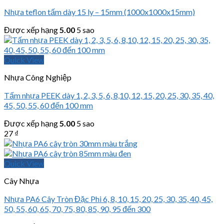
Nhựa teflon tấm dày 15 ly – 15mm (1000x1000x15mm)
Được xếp hạng
5.00
5 sao
Quick View
Nhựa Công Nghiệp
Tấm nhựa PEEK dày 1, 2, 3, 5, 6, 8,10, 12, 15, 20, 25, 30, 35, 40,
45, 50, 55, 60 đến 100 mm
Được xếp hạng
5.00
5 sao
27
₫
Quick View
Cây Nhựa
Nhựa PA6 Cây Tròn Đặc Phi 6, 8, 10, 15, 20, 25, 30, 35, 40, 45,
50, 55, 60, 65, 70, 75, 80, 85, 90, 95 đến 300