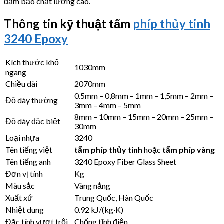
đảm bảo chất lượng cao.
Thông tin kỹ thuật tấm
phíp thủy tinh
3240 Epoxy
Kích thước khổ
1030mm
ngang
Chiều dài
2070mm
0.5mm – 0,8mm – 1mm – 1,5mm – 2mm –
Độ dày thường
3mm – 4mm – 5mm
8mm – 10mm – 15mm – 20mm – 25mm –
Độ dày đặc biệt
30mm
Loại nhựa
3240
Tên tiếng việt
tấm phíp thủy tinh
hoặc
tấm phíp vàng
Tên tiếng anh
3240 Epoxy Fiber Glass Sheet
Đơn vị tính
Kg
Màu sắc
Vàng nắng
Xuất xứ
Trung Quốc, Hàn Quốc
Nhiệt dung
0.92 kJ/(kg·K)
Đặc tính vượt trội
Chống tĩnh điện