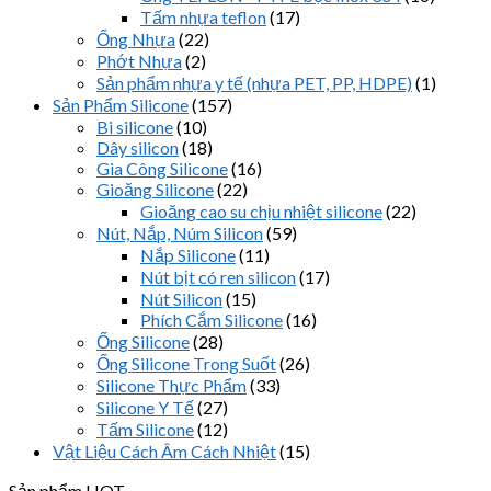
Tấm nhựa teflon
(17)
Ống Nhựa
(22)
Phớt Nhựa
(2)
Sản phẩm nhựa y tế (nhựa PET, PP, HDPE)
(1)
Sản Phẩm Silicone
(157)
Bi silicone
(10)
Dây silicon
(18)
Gia Công Silicone
(16)
Gioăng Silicone
(22)
Gioăng cao su chịu nhiệt silicone
(22)
Nút, Nắp, Núm Silicon
(59)
Nắp Silicone
(11)
Nút bịt có ren silicon
(17)
Nút Silicon
(15)
Phích Cắm Silicone
(16)
Ống Silicone
(28)
Ống Silicone Trong Suốt
(26)
Silicone Thực Phẩm
(33)
Silicone Y Tế
(27)
Tấm Silicone
(12)
Vật Liệu Cách Âm Cách Nhiệt
(15)
Sản phẩm HOT