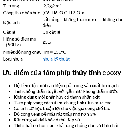
Tỉ trọng
2,2g/cm³
Công thức hóa học
(C6-H6-O.C-H2-O)x
rất cứng – không thấm nước – không dẫn
Đặc tính
điện
Cắt lẻ
Có cắt lẻ
Hằng số điện môi
≤5,5
（50Hz）
Nhiệt độ nóng chảy
Tm ≈ 150°C
Loại nhựa
nhựa kỹ thuật
Ưu điểm của tấm phíp thủy tinh epoxy
Độ bền điện môi cao hiệu quả trong sản xuất bo mạch
Tính chống thấm tuyệt vời gần như không thấm nước
Kháng dung môi phân hủy có thành phần axit
Tấm phíp vàng cách điện, chống tĩnh điện mức cao
Có tính cơ học thuận lợi cho việc gia công chế tác
Độ cong vênh bề mặt rất thấp nhỏ hơn 3%
Rất cứng và dai khó có thể đập vỡ
Tính chất cơ học cao, khả năng chống dầu và tính chất