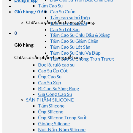
Tấm Cao Su
Giỏ hàng /
0
₫
0
Cao Su Cuộn
Tấm cao su bố thép
Chưa có sản phẩm trong giỏ hàng.
Tấm cao su bố vải
Cao Su Lót Sàn
0
Tấm Cao Su Chịu Dầu & Xăng
Tấm Cao Su Giảm Chấn
Giỏ hàng
Tấm Cao Su Lót Sàn
Tấm Cao Su Chịu Va Đập
Chưa có sản phẩm trong giỏ hàng.
Tấm Cao Su Chống Trơn Trượt
Bọc lô, rulô cao su
Cao Su Ốp Cột
Ống Cao Su
Cao Su Xốp
Bi Cao Su Sàng Rung
Gia Công Cao Su
SẢN PHẨM SILICONE
Tấm Silicone
Ống Silicone
Ống Silicone Trong Suốt
Gioăng Silicone
Nút, Nắp, Núm Silicone