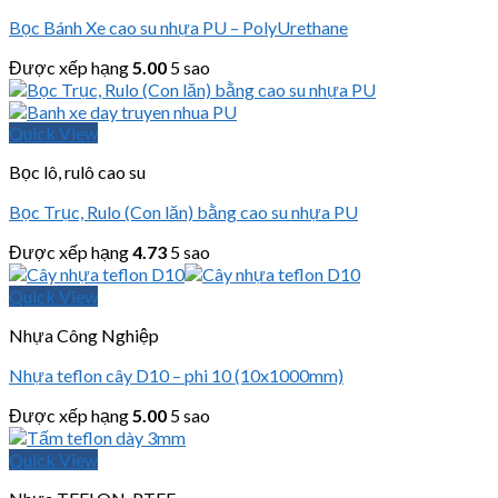
Bọc Bánh Xe cao su nhựa PU – PolyUrethane
Được xếp hạng
5.00
5 sao
Quick View
Bọc lô, rulô cao su
Bọc Trục, Rulo (Con lăn) bằng cao su nhựa PU
Được xếp hạng
4.73
5 sao
Quick View
Nhựa Công Nghiệp
Nhựa teflon cây D10 – phi 10 (10x1000mm)
Được xếp hạng
5.00
5 sao
Quick View