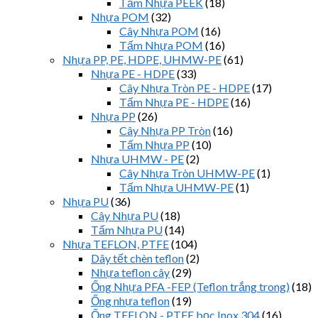
Tấm Nhựa PEEK
(18)
Nhựa POM
(32)
Cây Nhựa POM
(16)
Tấm Nhựa POM
(16)
Nhựa PP, PE, HDPE, UHMW-PE
(61)
Nhựa PE - HDPE
(33)
Cây Nhựa Tròn PE - HDPE
(17)
Tấm Nhựa PE - HDPE
(16)
Nhựa PP
(26)
Cây Nhựa PP Tròn
(16)
Tấm Nhựa PP
(10)
Nhựa UHMW - PE
(2)
Cây Nhựa Tròn UHMW-PE
(1)
Tấm Nhựa UHMW-PE
(1)
Nhựa PU
(36)
Cây Nhựa PU
(18)
Tấm Nhựa PU
(14)
Nhựa TEFLON, PTFE
(104)
Dây tết chèn teflon
(2)
Nhựa teflon cây
(29)
Ống Nhựa PFA -FEP (Teflon trắng trong)
(18)
Ống nhựa teflon
(19)
Ống TEFLON - PTFE bọc Inox 304
(16)