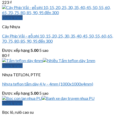
223
₫
Quick View
Cây Nhựa
Cây Phíp Vải – gỗ phi 10, 15, 20, 25, 30, 35, 40, 45, 50, 55, 60, 65,
70, 75, 80, 85, 90, 95 đến 300
Được xếp hạng
5.00
5 sao
80
₫
Quick View
Nhựa TEFLON, PTFE
Nhựa teflon tấm dày 4 ly – 4mm (1000x1000x4mm)
Được xếp hạng
5.00
5 sao
Quick View
Bọc lô, rulô cao su