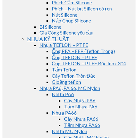
Phích Cắm Silicone
Phích – Nút bịt Silicon có ren
Nút Silicone
Nắp Chụp Silicone
Bi Silicone
Gia Công Silicone yêu cầu
NHỰA KỸ THUẬT
Nhựa TEFLON – PTFE
Ống PFA – FEP (Teflon Trong)
Ống TEFLON – PTFE
Ống TEFLON – PTFE Bọc Inox 304
Tấm Teflon
Cây Teflon Tròn Đặc
Gioăng teflon
Nhựa PA6, PA 66, MC Nylon
Nhựa PA6
Cây Nhựa PA6
Tấm Nhựa PA6
Nhựa PA66
Cây Nhựa PA66
Tấm Nhựa PA66
Nhựa MC Nylon
Cây Nhựa MC Nylon