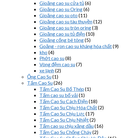
Gioăng cao su cửa tủ
(6)
Gioăng cao su Oring
(6)
Gioăng cao su oto
(11)
Gioăng cao su tàu thuyền
(12)
Gioăng cao su tròn oring
(3)
Gioăng cao su tủ điện
(10)
Gioăng cống bê tông
(5)
Goăng - ron cao su kháng hóa chất
(9)
kho
(4)
Phớt cao su
(8)
Vòng đệm cao su
(7)
xe lạnh
(2)
Ống Cao Su
(1)
Tấm Cao Su
(26)
Tấm Cao Su Bố Thép
(1)
Tấm cao su bố vải
(1)
Tấm Cao Su Cách Điện
(18)
Tấm Cao Su Chịu Hóa Chất
(2)
Tấm Cao Su Chịu Lực
(17)
Tấm Cao Su Chịu Nhiệt
(2)
Tấm cao su chịu xăng dầu
(16)
Tấm Cao Su Chống Cháy
(2)