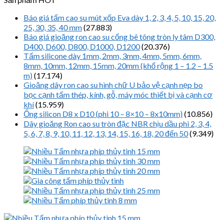
Báo giá tấm cao su mút xốp Eva dày 1, 2, 3, 4, 5, 10, 15, 20,
25, 30, 35, 40 mm
(27.883)
Báo giá gioăng ron cao su cống bê tông tròn ly tâm D300,
D400, D600, D800, D1000, D1200
(20.376)
Tấm silicone dày 1mm, 2mm, 3mm, 4mm, 5mm, 6mm,
8mm, 10mm, 12mm, 15mm, 20mm (khổ rộng 1 – 1.2 – 1.5
m)
(17.174)
Gioăng dây ron cao su hình chữ U bảo vệ cạnh nẹp bo
bọc cạnh tấm thép, kính, gỗ, máy móc thiết bị và cạnh cơ
khí
(15.959)
Ống silicon D8 x D10 (phi 10 – 8×10 – 8x10mm)
(10.856)
Dây gioăng Ron cao su tròn đặc NBR chịu dầu phi 2, 3, 4,
5, 6, 7, 8, 9, 10, 11, 12, 13, 14, 15, 16, 18, 20 đến 50
(9.349)