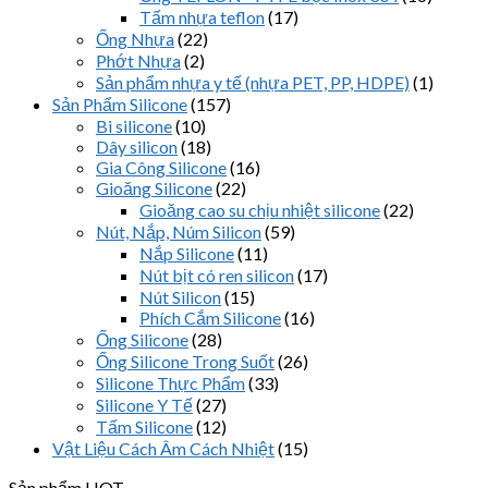
Tấm nhựa teflon
(17)
Ống Nhựa
(22)
Phớt Nhựa
(2)
Sản phẩm nhựa y tế (nhựa PET, PP, HDPE)
(1)
Sản Phẩm Silicone
(157)
Bi silicone
(10)
Dây silicon
(18)
Gia Công Silicone
(16)
Gioăng Silicone
(22)
Gioăng cao su chịu nhiệt silicone
(22)
Nút, Nắp, Núm Silicon
(59)
Nắp Silicone
(11)
Nút bịt có ren silicon
(17)
Nút Silicon
(15)
Phích Cắm Silicone
(16)
Ống Silicone
(28)
Ống Silicone Trong Suốt
(26)
Silicone Thực Phẩm
(33)
Silicone Y Tế
(27)
Tấm Silicone
(12)
Vật Liệu Cách Âm Cách Nhiệt
(15)
Sản phẩm HOT