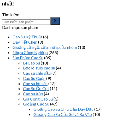
nhất!
Tìm kiếm
Danh mục sản phẩm
Cao Su Kỹ Thuật
(6)
Dây Tết Chèn
(9)
Gioăng cửa gỗ, cửa nhựa, cửa nhôm
(13)
Nhựa Công Nghiệp
(265)
Sản Phẩm Cao Su
(89)
Bi Cao Su
(10)
Bọc lô, rulô cao su
(4)
Cao su chịu dầu
(7)
Cao Su Cuộn
(9)
Cao su lót sàn
(13)
Cao Su Ốp Cột
(11)
Cao su Xốp
(4)
Gia Công Cao Su
(3)
Gioăng Cao Su
(47)
Gioăng Cao Su Chịu Dầu Dây Đặc
(17)
Gioăng Cao Su Cửa Sổ và Ra Vào
(10)