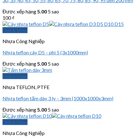
30, 35, 40, 45, 50, 55, 60, 65, 70, 75, 80, 85, 90, 95 đến 200 mm
Được xếp hạng
5.00
5 sao
100
₫
Quick View
Nhựa Công Nghiệp
Nhựa teflon cây D5 – phi 5 (3x1000mm)
Được xếp hạng
5.00
5 sao
Quick View
Nhựa TEFLON, PTFE
Nhựa teflon tấm dày 3 ly – 3mm (1000x1000x3mm)
Được xếp hạng
5.00
5 sao
Quick View
Nhựa Công Nghiệp