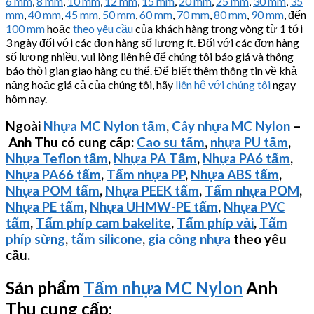
6 mm
,
8 mm
,
10 mm
,
12 mm
,
15 mm
,
20 mm
,
25 mm
,
30 mm
,
35
mm
,
40 mm
,
45 mm
,
50 mm
,
60 mm
,
70 mm
,
80 mm
,
90 mm
, đến
100 mm
hoặc
theo yêu cầu
của khách hàng trong vòng từ 1 tới
3 ngày đối với các đơn hàng số lượng ít. Đối với các đơn hàng
số lượng nhiều, vui lòng liên hệ để chúng tôi báo giá và thông
báo thời gian giao hàng cụ thể. Để biết thêm thông tin về khả
năng hoặc giá cả của chúng tôi, hãy
liên hệ với chúng tôi
ngay
hôm nay.
Ngoài
Nhựa MC Nylon tấm
,
Cây nhựa MC Nylon
–
Anh Thu có cung cấp:
Cao su tấm
,
nhựa PU tấm
,
Nhựa Teflon tấm
,
Nhựa PA Tấm
,
Nhựa PA6 tấm
,
Nhựa PA66 tấm
,
Tấm nhựa PP
,
Nhựa ABS tấm
,
Nhựa POM tấm
,
Nhựa PEEK tấm
,
Tấm nhựa POM
,
Nhựa PE tấm
,
Nhựa
UHMW-PE
tấm
,
Nhựa PVC
tấm
,
Tấm phíp cam bakelite
,
Tấm phíp vải
,
Tấm
phíp sừng
,
tấm silicone
,
gia công nhựa
theo yêu
cầu.
Sản phẩm
Tấm nhựa MC Nylon
Anh
Thu cung cấp: