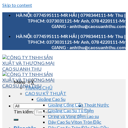
Skip to content
HÀ NỘI: 0774595111-MR HẢI | 0798344111-Mr Thu |
TPHCM: 0373031121-Mr Anh, 078 4220111-Mr
GIANG - anhthu@caosuanhthu.com
HÀ NỘI: 0774595111-MR HẢI | 0798344111-Mr Thu |
TPHCM: 0373031121-Mr Anh, 078 4220111-Mr
GIANG - anhthu@caosuanhthu.com
Menu
≡
╳
TRANG CHỦ
CAO SU KỸ THUẬT
Gioăng Cao Su
Gioăng Cống Cấp Thoát Nước
Gioăng Cao Su Tủ Điện
Tìm kiếm:
Oring và Vòng đệm cao su
Dây Cao Su Viton Tròn Đặc
Dây Cao Su Tròn Đặc Chịu Dầu
Đăng nhập