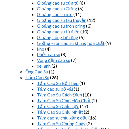
Gioăng cao su cửa tủ
(6)
Gioăng cao su Oring
(6)
Gioăng cao su oto
(11)
Gioăng cao su tàu thuyền
(12)
Gioăng cao su tròn oring
(3)
Gioăng cao su tủ điện
(10)
Gioăng cống bê tông
(5)
Goăng - ron cao su kháng hóa chất
(9)
kho
(4)
Phớt cao su
(8)
Vòng đệm cao su
(7)
xe lạnh
(2)
Ống Cao Su
(1)
Tấm Cao Su
(26)
Tấm Cao Su Bố Thép
(1)
Tấm cao su bố vải
(1)
Tấm Cao Su Cách Điện
(18)
Tấm Cao Su Chịu Hóa Chất
(2)
Tấm Cao Su Chịu Lực
(17)
Tấm Cao Su Chịu Nhiệt
(2)
Tấm cao su chịu xăng dầu
(16)
Tấm Cao Su Chống Cháy
(2)