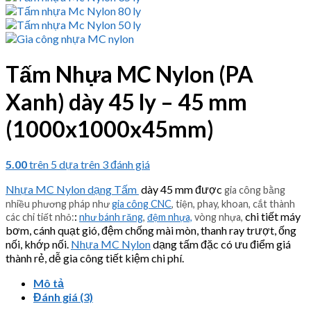
Tấm Nhựa MC Nylon (PA
Xanh) dày 45 ly – 45 mm
(1000x1000x45mm)
5.00
trên 5 dựa trên
3
đánh giá
Nhựa MC Nylon dạng Tấm
dày 45 mm được
gia công bằng
nhiều phương pháp như
gia công CNC
, tiện, phay, khoan, cắt thành
:
chi tiết máy
các chi tiết nhỏ:
như bánh răng
,
đệm nhựa,
vòng nhựa,
bơm, cánh quạt gió, đệm chống mài mòn, thanh ray trượt, ống
nối, khớp nối.
Nhựa MC Nylon
dạng tấm đặc có ưu điểm giá
thành rẻ, dễ gia công tiết kiệm chi phí.
Mô tả
Đánh giá (3)