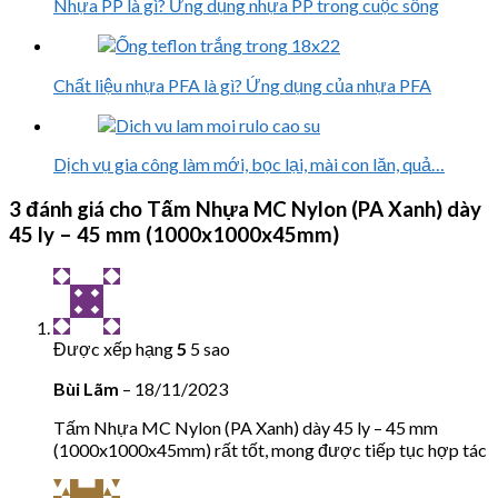
Nhựa PP là gì? Ứng dụng nhựa PP trong cuộc sống
Chất liệu nhựa PFA là gì? Ứng dụng của nhựa PFA
Dịch vụ gia công làm mới, bọc lại, mài con lăn, quả…
3 đánh giá cho
Tấm Nhựa MC Nylon (PA Xanh) dày
45 ly – 45 mm (1000x1000x45mm)
Được xếp hạng
5
5 sao
Bùi Lãm
–
18/11/2023
Tấm Nhựa MC Nylon (PA Xanh) dày 45 ly – 45 mm
(1000x1000x45mm) rất tốt, mong được tiếp tục hợp tác