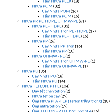
Tấm Nhựa PEEK
(18)
Nhựa POM
(32)
Cây Nhựa POM
(16)
Tấm Nhựa POM
(16)
Nhựa PP, PE, HDPE, UHMW-PE
(61)
Nhựa PE - HDPE
(33)
Cây Nhựa Tròn PE - HDPE
(17)
Tấm Nhựa PE - HDPE
(16)
Nhựa PP
(26)
Cây Nhựa PP Tròn
(16)
Tấm Nhựa PP
(10)
Nhựa UHMW - PE
(2)
Cây Nhựa Tròn UHMW-PE
(1)
Tấm Nhựa UHMW-PE
(1)
Nhựa PU
(36)
Cây Nhựa PU
(18)
Tấm Nhựa PU
(14)
Nhựa TEFLON, PTFE
(104)
Dây tết chèn teflon
(2)
Nhựa teflon cây
(29)
Ống Nhựa PFA -FEP (Teflon trắng trong)
(18)
Ống nhựa teflon
(19)
Ống TEFLON - PTFE bọc Inox 304
(16)