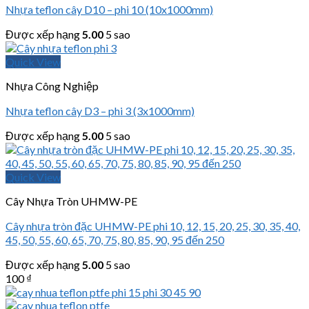
Nhựa teflon cây D10 – phi 10 (10x1000mm)
Được xếp hạng
5.00
5 sao
Quick View
Nhựa Công Nghiệp
Nhựa teflon cây D3 – phi 3 (3x1000mm)
Được xếp hạng
5.00
5 sao
Quick View
Cây Nhựa Tròn UHMW-PE
Cây nhựa tròn đặc UHMW-PE phi 10, 12, 15, 20, 25, 30, 35, 40,
45, 50, 55, 60, 65, 70, 75, 80, 85, 90, 95 đến 250
Được xếp hạng
5.00
5 sao
100
₫