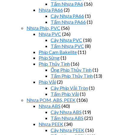
Tấm Nhựa PA6
(16)
Nhựa PA66
(2)
Cây Nhựa PA66
(1)
Tấm Nhựa PA66
(1)
Nhựa Phíp, PVC
(56)
Nhựa PVC
(26)
Cây Nhựa PVC
(18)
Tấm Nhựa PVC
(8)
Phíp Cam Bakelite
(11)
Phíp Sừng
(1)
Phíp Thủy Tinh
(16)
Ống Phíp Thủy Tinh
(1)
Tấm Phíp Thủy Tinh
(13)
Phíp Vải
(2)
Cây Phíp Vải Tròn
(1)
Tấm Phíp Vải
(1)
Nhựa POM, ABS, PEEK
(106)
Nhựa ABS
(40)
Cây Nhựa ABS
(19)
Tấm Nhựa ABS
(21)
Nhựa PEEK
(34)
Cây Nhựa PEEK
(16)