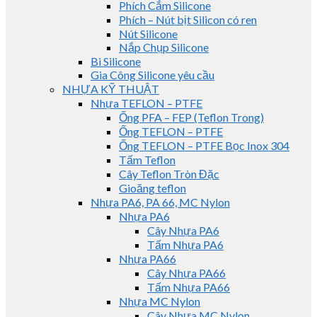
Phích Cắm Silicone
Phích – Nút bịt Silicon có ren
Nút Silicone
Nắp Chụp Silicone
Bi Silicone
Gia Công Silicone yêu cầu
NHỰA KỸ THUẬT
Nhựa TEFLON – PTFE
Ống PFA – FEP (Teflon Trong)
Ống TEFLON – PTFE
Ống TEFLON – PTFE Bọc Inox 304
Tấm Teflon
Cây Teflon Tròn Đặc
Gioăng teflon
Nhựa PA6, PA 66, MC Nylon
Nhựa PA6
Cây Nhựa PA6
Tấm Nhựa PA6
Nhựa PA66
Cây Nhựa PA66
Tấm Nhựa PA66
Nhựa MC Nylon
Cây Nhựa MC Nylon