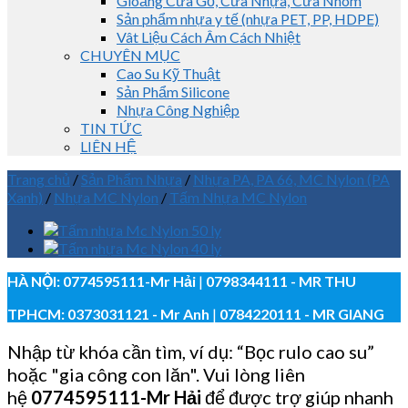
Gioăng Cửa Gỗ, Cửa Nhựa, Cửa Nhôm
Sản phẩm nhựa y tế (nhựa PET, PP, HDPE)
Vât Liệu Cách Âm Cách Nhiệt
CHUYÊN MỤC
Cao Su Kỹ Thuật
Sản Phẩm Silicone
Nhựa Công Nghiệp
TIN TỨC
LIÊN HỆ
Trang chủ
/
Sản Phẩm Nhựa
/
Nhựa PA, PA 66, MC Nylon (PA
Xanh)
/
Nhựa MC Nylon
/
Tấm Nhựa MC Nylon
HÀ NỘI:
0774595111
-Mr Hải
|
0798344111 - MR THU
TPHCM:
0373031121
- Mr Anh
|
0784220111 - MR GIANG
Nhập từ khóa cần tìm, ví dụ: “Bọc rulo cao su”
hoặc "gia công con lăn". Vui lòng liên
hệ
0774595111
-Mr Hải
để được trợ giúp nhanh