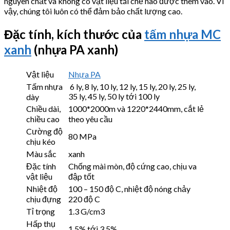
nguyên chất và không có vật liệu tái chế nào được thêm vào. Vì
vậy, chúng tôi luôn có thể đảm bảo chất lượng cao.
Đặc tính, kích thước của
tấm nhựa MC
xanh
(nhựa PA xanh)
Vật liệu
Nhựa PA
Tấm nhựa
6 ly, 8 ly, 10 ly, 12 ly, 15 ly, 20 ly, 25 ly,
35 ly, 45 ly, 50 ly tới 100 ly
dày
Chiều dài,
1000*2000m và 1220*2440mm, cắt lẻ
chiều cao
theo yêu cầu
Cường độ
80 MPa
chịu kéo
Màu sắc
xanh
Đặc tính
Chống mài mòn, độ cứng cao, chịu va
vật liệu
đập tốt
Nhiệt độ
100 – 150 độ C, nhiệt độ nóng chảy
chịu đựng
220 độ C
Tỉ trọng
1.3 G/cm3
Hấp thụ
1,5% tới 3,5%