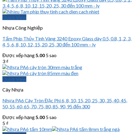
Quick View
Nhựa Công Nghiệp
Tấm Phíp Thủy Tinh Vàng 3240 Epoxy Glass dày 0.5, 0.8, 1, 2, 3,
4, 5, 6, 8, 10, 12, 15, 20, 25, 30 đến 100 mm – ly
Được xếp hạng
5.00
5 sao
3
₫
Quick View
Cây Nhựa
Nhựa PA6 Cây Tròn Đặc Phi 6, 8, 10, 15, 20, 25, 30, 35, 40, 45,
50, 55, 60, 65, 70, 75, 80, 85, 90, 95 đến 300
Được xếp hạng
5.00
5 sao
5
₫