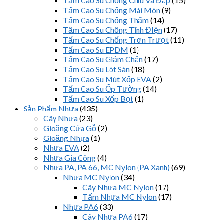
Tấm Cao Su Chống Chịu Va Đập
(15)
Tấm Cao Su Chống Mài Mòn
(9)
Tấm Cao Su Chống Thấm
(14)
Tấm Cao Su Chống Tĩnh ĐIện
(17)
Tấm Cao Su Chống Trơn Trượt
(11)
Tấm Cao Su EPDM
(1)
Tấm Cao Su Giảm Chấn
(17)
Tấm Cao Su Lót Sàn
(18)
Tấm Cao Su Mút Xốp EVA
(2)
Tấm Cao Su Ốp Tường
(14)
Tấm Cao Su Xốp Bọt
(1)
Sản Phẩm Nhựa
(435)
Cây Nhựa
(23)
Gioăng Cửa Gỗ
(2)
Gioăng Nhựa
(1)
Nhựa EVA
(2)
Nhựa Gia Công
(4)
Nhựa PA, PA 66, MC Nylon (PA Xanh)
(69)
Nhựa MC Nylon
(34)
Cây Nhựa MC Nylon
(17)
Tấm Nhựa MC Nylon
(17)
Nhựa PA6
(33)
Cây Nhựa PA6
(17)