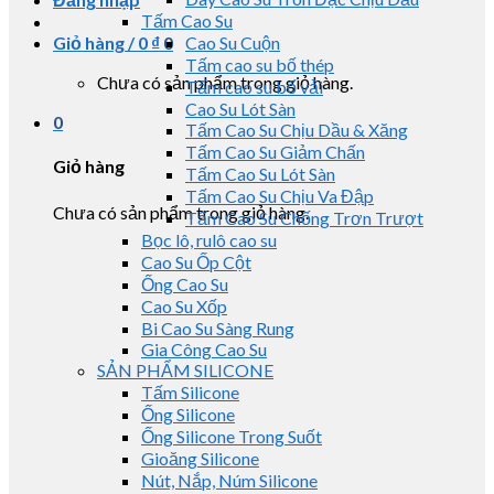
Tấm Cao Su
Giỏ hàng /
0
₫
0
Cao Su Cuộn
Tấm cao su bố thép
Chưa có sản phẩm trong giỏ hàng.
Tấm cao su bố vải
Cao Su Lót Sàn
0
Tấm Cao Su Chịu Dầu & Xăng
Tấm Cao Su Giảm Chấn
Giỏ hàng
Tấm Cao Su Lót Sàn
Tấm Cao Su Chịu Va Đập
Chưa có sản phẩm trong giỏ hàng.
Tấm Cao Su Chống Trơn Trượt
Bọc lô, rulô cao su
Cao Su Ốp Cột
Ống Cao Su
Cao Su Xốp
Bi Cao Su Sàng Rung
Gia Công Cao Su
SẢN PHẨM SILICONE
Tấm Silicone
Ống Silicone
Ống Silicone Trong Suốt
Gioăng Silicone
Nút, Nắp, Núm Silicone