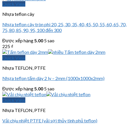
Quick View
Nhựa teflon cây
Nhựa teflon cây tròn phi 20, 25, 30, 35, 40, 45, 50, 55, 60, 65, 70,
75, 80, 85, 90, 95, 100 đến 300
Được xếp hạng
5.00
5 sao
225
₫
Quick View
Nhựa TEFLON, PTFE
Nhựa teflon tấm dày 2 ly – 2mm (1000x1000x2mm)
Được xếp hạng
5.00
5 sao
Quick View
Nhựa TEFLON, PTFE
Vải chịu nhiệt PTFE (vải sợi thủy tinh phủ teflon)