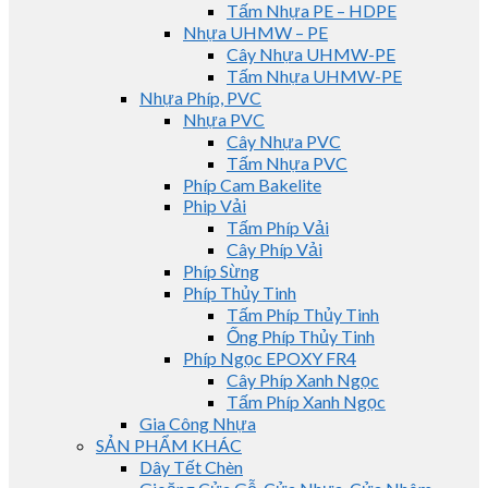
Tấm Nhựa PE – HDPE
Nhựa UHMW – PE
Cây Nhựa UHMW-PE
Tấm Nhựa UHMW-PE
Nhựa Phíp, PVC
Nhựa PVC
Cây Nhựa PVC
Tấm Nhựa PVC
Phíp Cam Bakelite
Phip Vải
Tấm Phíp Vải
Cây Phíp Vải
Phíp Sừng
Phíp Thủy Tinh
Tấm Phíp Thủy Tinh
Ống Phíp Thủy Tinh
Phíp Ngọc EPOXY FR4
Cây Phíp Xanh Ngọc
Tấm Phíp Xanh Ngọc
Gia Công Nhựa
SẢN PHẨM KHÁC
Dây Tết Chèn