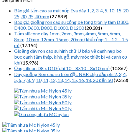
Báo giá tấm cao su mút xốp Eva dày 1, 2, 3, 4, 5, 10, 15, 20,
25, 30, 35, 40 mm
(27.889)
Báo giá gioăng ron cao su cống bê tông tròn ly tâm D300,
D400, D600, D800, D1000, D1200
(20.381)
Tấm silicone dày 1mm, 2mm, 3mm, 4mm, 5mm, 6mm,
8mm, 10mm, 12mm, 15mm, 20mm (khổ rộng 1 – 1.2 – 1.5
m)
(17.194)
Gioăng dây ron cao su hình chữ U bảo vệ cạnh nẹp bo
bọc cạnh tấm thép, kính, gỗ, máy móc thiết bị và cạnh cơ
khí
(15.976)
Ống silicon D8 x D10 (phi 10 – 8×10 – 8x10mm)
(10.867)
Dây gioăng Ron cao su tròn đặc NBR chịu dầu phi 2, 3, 4,
5, 6, 7, 8, 9, 10, 11, 12, 13, 14, 15, 16, 18, 20 đến 50
(9.353)