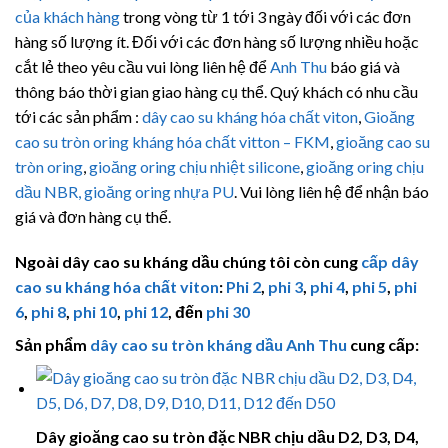
của khách hàng
trong vòng từ 1 tới 3 ngày đối với các đơn
hàng số lượng ít. Đối với các đơn hàng số lượng nhiều hoặc
cắt lẻ theo yêu cầu vui lòng liên hệ để
Anh Thu
báo giá và
thông báo thời gian giao hàng cụ thể. Quý khách có nhu cầu
tới các sản phẩm :
dây cao su kháng hóa chất viton
,
Gioăng
cao su tròn oring kháng hóa chất vitton – FKM
,
gioăng cao su
tròn oring
,
gioăng oring chịu nhiệt silicone
,
gioăng oring chịu
dầu NBR,
gioăng oring nhựa PU
. Vui lòng liên hệ để nhận báo
giá và đơn hàng cụ thể.
Ngoài dây cao su kháng dầu chúng tôi còn cung
cấp dây
cao su kháng hóa chất viton
:
Phi 2
,
phi 3
,
phi 4
,
phi 5
,
phi
6
,
phi 8
,
phi 10
,
phi 12
, đến
phi 30
Sản phẩm
dây cao su tròn kháng dầu
Anh Thu
cung cấp:
Dây gioăng cao su tròn đặc NBR chịu dầu D2, D3, D4,