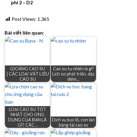
phi 2 – D2
Post Views:
1.365
Bài viết liên quan:
GIOĂNG CAO SU
Cao su tự nhiên là gì?
| CÁC LOẠI VẬT LIỆU
Lịch sử phát triển, đặc
CAO SU
điểm…
LOẠI CAO SU TỐT
NHẤT CHO ỨNG
DỤNG CỦA BẠN LÀ
Dịch vụ bọc lô, con lăn
GÌ? CÁC…
băng tải cao su