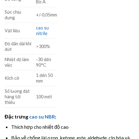
Bờ A
Sức chịu
+/-0,05mm
đựng
cao su
Vật liệu
nitrile
Độ dãn dài khi
>300%
đứt
Nhiệt độ làm
-30 đến
việc
90°C
1 đến 50
Kích cỡ
mm
Số lượng đặt
hàng tối
100 mét
thiểu
Đặc trưng
cao su NBR
:
Thích hợp cho nhiệt độ cao
Bảo vệ chống lại ozon, ketone, este, aldehyde, clo hóa và