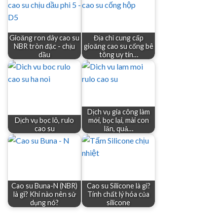
Gioăng ron dây cao su
Địa chỉ cung cấp
NBR tròn đặc - chịu
gioăng cao su cống bê
dầu
tông uy tín…
Dịch vụ gia công làm
Dịch vụ bọc lô, rulo
mới, bọc lại, mài con
cao su
lăn, quả…
Cao su Buna-N (NBR)
Cao su Silicone là gì?
là gì? Khi nào nên sử
Tính chất lý hóa của
dụng nó?
silicone