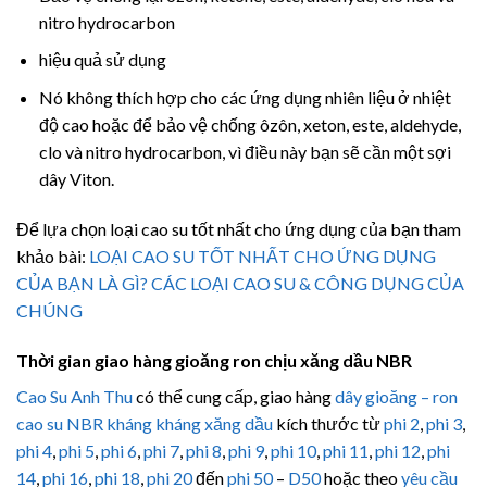
nitro hydrocarbon
hiệu quả sử dụng
Nó không thích hợp cho các ứng dụng nhiên liệu ở nhiệt
độ cao hoặc để bảo vệ chống ôzôn, xeton, este, aldehyde,
clo và nitro hydrocarbon, vì điều này bạn sẽ cần một sợi
dây Viton.
Để lựa chọn loại cao su tốt nhất cho ứng dụng của bạn tham
khảo bài:
LOẠI CAO SU TỐT NHẤT CHO ỨNG DỤNG
CỦA BẠN LÀ GÌ? CÁC LOẠI CAO SU & CÔNG DỤNG CỦA
CHÚNG
Thời gian giao hàng gioăng ron chịu xăng dầu NBR
Cao Su Anh Thu
có thể cung cấp, giao hàng
dây gioăng – ron
cao su NBR kháng kháng xăng dầu
kích thước từ
phi 2
,
phi 3
,
phi 4
,
phi 5
,
phi 6
,
phi 7
,
phi 8
,
phi 9
,
phi 10
,
phi 11
,
phi 12
,
phi
14
,
phi 16
,
phi 18
,
phi 20
đến
phi 50
–
D50
hoặc theo
yêu cầu