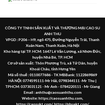
CÔNG TY TNHH SẢN XUẤT VÀ THƯƠNG MẠI CAO SU
ANH THU
VPGD : P206 – H9, ngõ 475, Đường Nguyễn Trãi, Thanh
Xuân Nam, Thanh Xuân, Hà Nội
Kho hàng tại TP. HCM: 1647 Lê Văn Lương, xã Nhơn Đức,
huyện Nhà Bè, TP. HCM
Cơ sở sản xuất: Thôn Phương Trù, xã Tứ Dân, huyện
Khoái Châu, tỉnh Hưng Yên
Mã số thuế :
0110077686
- TK MBBank: 1122869869
HÀ NỘI:
0774595111
-Mr Hải
,
0798344111 -Mr Thu
|
TPHCM:
0373031121
- Mr Anh -
0784220111 - Mr
Giang
Email : anhthu@caosuanhthu.com
Website:
https://caosuanhthu.com
,
https://caosukt.com/
,
https://nhuakt.com/