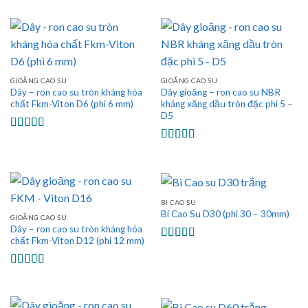
hạng
5.00
5
hạng
5.00
5
sao
sao
GIOĂNG CAO SU
GIOĂNG CAO SU
Dây – ron cao su tròn kháng hóa
Dây gioăng – ron cao su NBR
chất Fkm-Viton D6 (phi 6 mm)
kháng xăng dầu tròn đặc phi 5 –
D5
Được xếp
hạng
5.00
5
Được xếp
sao
hạng
5.00
5
sao
BI CAO SU
Bi Cao Su D30 (phi 30 – 30mm)
GIOĂNG CAO SU
Dây – ron cao su tròn kháng hóa
chất Fkm-Viton D12 (phi 12 mm)
Được xếp
hạng
5.00
5
sao
Được xếp
hạng
5.00
5
sao