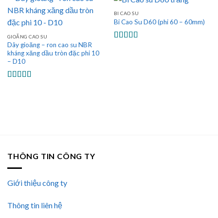
BI CAO SU
Bi Cao Su D60 (phi 60 – 60mm)
GIOĂNG CAO SU
Dây gioăng – ron cao su NBR
Được xếp
kháng xăng dầu tròn đặc phi 10
hạng
5.00
5
– D10
sao
Được xếp
hạng
5.00
5
sao
THÔNG TIN CÔNG TY
Giới thiệu công ty
Thông tin liên hệ