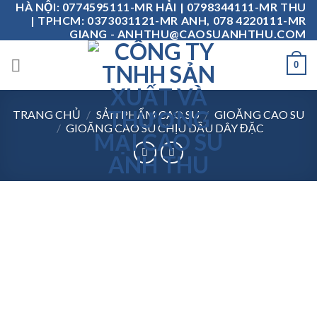
HÀ NỘI: 0774595111-MR HẢI | 0798344111-MR THU
Skip
| TPHCM: 0373031121-MR ANH, 078 4220111-MR
to
GIANG - ANHTHU@CAOSUANHTHU.COM
content
0
TRANG CHỦ
/
SẢN PHẨM CAO SU
/
GIOĂNG CAO SU
/
GIOĂNG CAO SU CHỊU DẦU DÂY ĐẶC