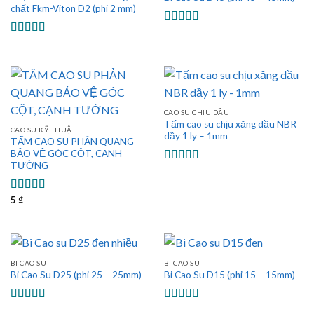
chất Fkm-Viton D2 (phi 2 mm)
Được xếp
hạng
5.00
5
Được xếp
sao
hạng
5.00
5
sao
CAO SU CHỊU DẦU
Tấm cao su chịu xăng dầu NBR
CAO SU KỸ THUẬT
dầy 1 ly – 1mm
TẤM CAO SU PHẢN QUANG
BẢO VỆ GÓC CỘT, CẠNH
TƯỜNG
Được xếp
hạng
5.00
5
sao
5
₫
Được xếp
hạng
5.00
5
sao
BI CAO SU
BI CAO SU
Bi Cao Su D25 (phi 25 – 25mm)
Bi Cao Su D15 (phi 15 – 15mm)
Được xếp
Được xếp