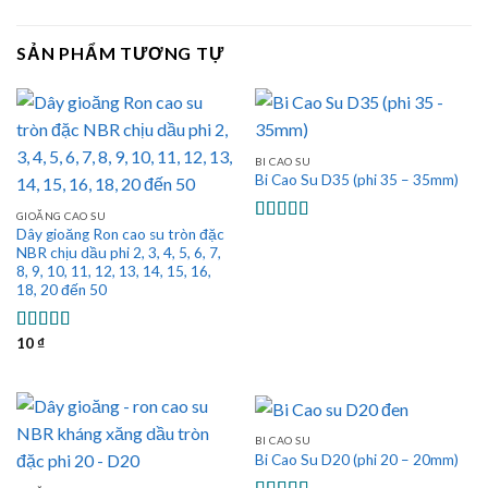
SẢN PHẨM TƯƠNG TỰ
BI CAO SU
Bi Cao Su D35 (phi 35 – 35mm)
GIOĂNG CAO SU
Dây gioăng Ron cao su tròn đặc
Được xếp
hạng
5.00
5
NBR chịu dầu phi 2, 3, 4, 5, 6, 7,
sao
8, 9, 10, 11, 12, 13, 14, 15, 16,
18, 20 đến 50
10
₫
Được xếp
hạng
5.00
5
sao
BI CAO SU
Bi Cao Su D20 (phi 20 – 20mm)