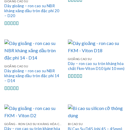
GIOĂNG CAO SU
Dây gioăng – ron cao su NBR
Được xếp
kháng xăng dầu tròn đặc phi 20
hạng
5.00
5
– D20
sao
Được xếp
hạng
5.00
5
sao
GIOĂNG CAO SU
Dây – ron cao su tròn kháng hóa
GIOĂNG CAO SU
chất Fkm-Viton D10 (phi 10 mm)
Dây gioăng – ron cao su NBR
kháng xăng dầu tròn đặc phi 14
– D14
Được xếp
hạng
5.00
5
sao
Được xếp
hạng
5.00
5
sao
GOĂNG - RON CAO SU KHÁNG HÓA CHẤT
BI CAO SU
Dây – ron cao su tròn kháng hóa
Bi Cao Su D45 (phi 45 – 45mm)