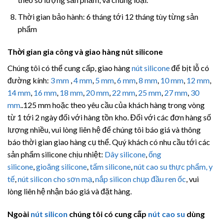
Thời gian bảo hành: 6 tháng tới 12 tháng tùy từng sản
phẩm
Thời gian gia công và giao hàng nút silicone
Chúng tôi có thể cung cấp, giao hàng
nút silicone
để bịt lỗ có
đường kính:
3 mm
,
4 mm
,
5 mm
,
6 mm
,
8 mm
,
10 mm
,
12 mm
,
14 mm
,
16 mm
,
18 mm
,
20 mm
,
22 mm
,
25 mm
,
27 mm
,
30
mm
..125 mm hoặc theo yêu cầu của khách hàng trong vòng
từ 1 tới 2 ngày đối với hàng tồn kho. Đối với các đơn hàng số
lượng nhiều, vui lòng liên hệ để chúng tôi báo giá và thông
báo thời gian giao hàng cụ thể. Quý khách có nhu cầu tới các
sản phẩm silicone chịu nhiệt:
Dây silicone
,
ống
silicone
,
gioăng silicone
,
tấm silicone
,
nút cao su thực phẩm, y
tế
,
nút silicon cho sơn mạ
,
nắp silicon chụp đầu ren ốc
, vui
lòng liên hệ nhận báo giá và đặt hàng.
Ngoài
nút silicon
chúng tôi có cung cấp
nút cao su
dùng