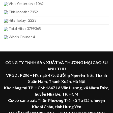
Visit Yesterday : 1062
This Month : 7352
Hits Today : 2223
Total Hits : 3799365
Who's Online : 4
CÔNG TY TNHH SẢN XUẤT VÀ THƯƠNG MẠI CAO SU
ANH THU
VPGD : P206 – H9, ngõ 475, Đường Nguyễn Trãi, Thanh
Xuân Nam, Thanh Xuân, Hà Nội
Kho hàng tại TP. HCM: 1647 Lê Văn Lương, xã Nhơn Đức,
huyện Nhà Bè, TP. HCM
Cơ sở sản xuất: Thôn Phương Trù, xã Tứ Dân, huyện
Khoái Châu, tỉnh Hưng Yên
Mã số thuế :
0110077686
- TK MBBank: 1122869869