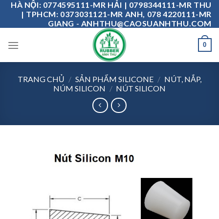
HÀ NỘI: 0774595111-MR HẢI | 0798344111-MR THU
Skip
| TPHCM: 0373031121-MR ANH, 078 4220111-MR
to
GIANG - ANHTHU@CAOSUANHTHU.COM
content
0
TRANG CHỦ
/
SẢN PHẨM SILICONE
/
NÚT, NẮP,
NÚM SILICON
/
NÚT SILICON