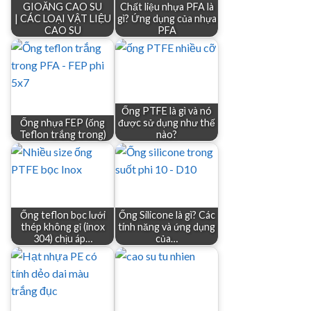
GIOĂNG CAO SU
Chất liệu nhựa PFA là
| CÁC LOẠI VẬT LIỆU
gì? Ứng dụng của nhựa
CAO SU
PFA
Ống PTFE là gì và nó
Ống nhựa FEP (ống
được sử dụng như thế
Teflon trắng trong)
nào?
Ống teflon bọc lưới
Ống Silicone là gì? Các
thép không gỉ (inox
tính năng và ứng dụng
304) chịu áp…
của…