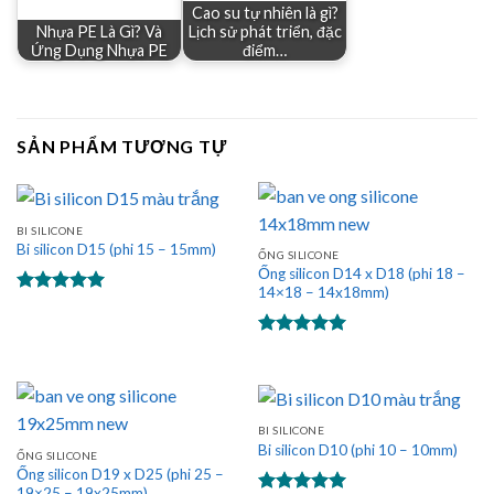
Cao su tự nhiên là gì?
Nhựa PE Là Gì? Và
Lịch sử phát triển, đặc
Ứng Dụng Nhựa PE
điểm…
SẢN PHẨM TƯƠNG TỰ
BI SILICONE
Bi silicon D15 (phi 15 – 15mm)
ỐNG SILICONE
Ống silicon D14 x D18 (phi 18 –
14×18 – 14x18mm)
Được xếp
hạng
5.00
5 sao
Được xếp
hạng
5.00
5 sao
BI SILICONE
Bi silicon D10 (phi 10 – 10mm)
ỐNG SILICONE
Ống silicon D19 x D25 (phi 25 –
19×25 – 19x25mm)