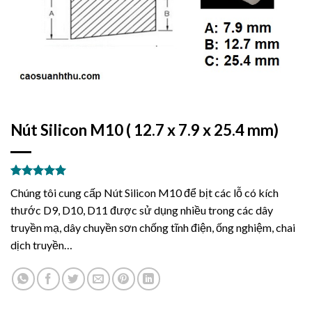
Nút Silicon M10 ( 12.7 x 7.9 x 25.4 mm)
5.00
3
trên 5
Chúng tôi cung cấp Nút Silicon M10 để bịt các lỗ có kích
dựa trên
đánh giá
thước D9, D10, D11 được sử dụng nhiều trong các dây
truyền mạ, dây chuyền sơn chống tĩnh điện, ống nghiệm, chai
dịch truyền…