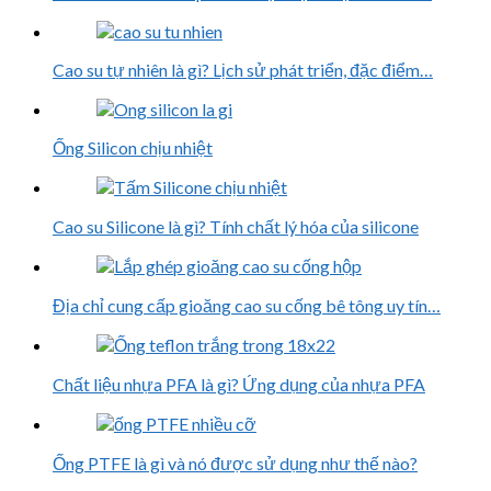
Cao su tự nhiên là gì? Lịch sử phát triển, đặc điểm…
Ống Silicon chịu nhiệt
Cao su Silicone là gì? Tính chất lý hóa của silicone
Địa chỉ cung cấp gioăng cao su cống bê tông uy tín…
Chất liệu nhựa PFA là gì? Ứng dụng của nhựa PFA
Ống PTFE là gì và nó được sử dụng như thế nào?