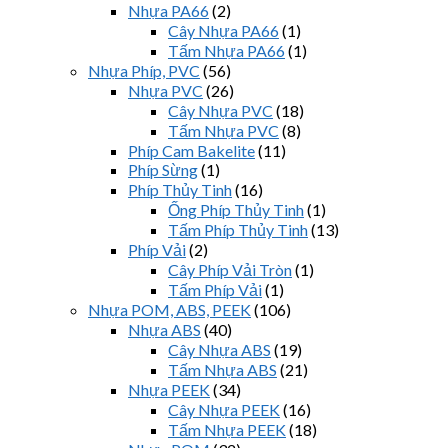
Nhựa PA66
(2)
Cây Nhựa PA66
(1)
Tấm Nhựa PA66
(1)
Nhựa Phíp, PVC
(56)
Nhựa PVC
(26)
Cây Nhựa PVC
(18)
Tấm Nhựa PVC
(8)
Phíp Cam Bakelite
(11)
Phíp Sừng
(1)
Phíp Thủy Tinh
(16)
Ống Phíp Thủy Tinh
(1)
Tấm Phíp Thủy Tinh
(13)
Phíp Vải
(2)
Cây Phíp Vải Tròn
(1)
Tấm Phíp Vải
(1)
Nhựa POM, ABS, PEEK
(106)
Nhựa ABS
(40)
Cây Nhựa ABS
(19)
Tấm Nhựa ABS
(21)
Nhựa PEEK
(34)
Cây Nhựa PEEK
(16)
Tấm Nhựa PEEK
(18)