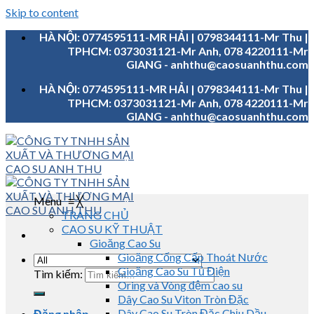
Skip to content
HÀ NỘI: 0774595111-MR HẢI | 0798344111-Mr Thu |
TPHCM: 0373031121-Mr Anh, 078 4220111-Mr
GIANG - anhthu@caosuanhthu.com
HÀ NỘI: 0774595111-MR HẢI | 0798344111-Mr Thu |
TPHCM: 0373031121-Mr Anh, 078 4220111-Mr
GIANG - anhthu@caosuanhthu.com
Menu
≡
╳
TRANG CHỦ
CAO SU KỸ THUẬT
Gioăng Cao Su
Gioăng Cống Cấp Thoát Nước
Gioăng Cao Su Tủ Điện
Tìm kiếm:
Oring và Vòng đệm cao su
Dây Cao Su Viton Tròn Đặc
Dây Cao Su Tròn Đặc Chịu Dầu
Đăng nhập