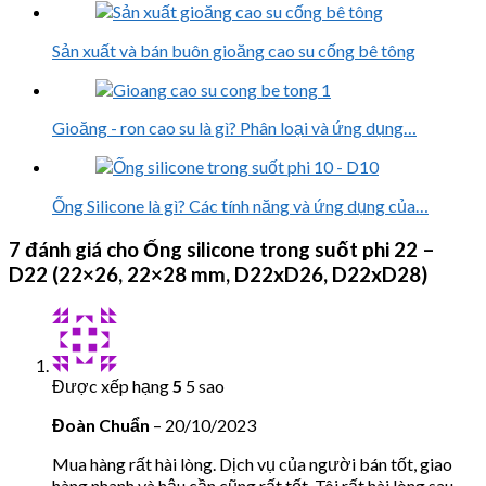
Sản xuất và bán buôn gioăng cao su cống bê tông
Gioăng - ron cao su là gì? Phân loại và ứng dụng…
Ống Silicone là gì? Các tính năng và ứng dụng của…
7 đánh giá cho
Ống silicone trong suốt phi 22 –
D22 (22×26, 22×28 mm, D22xD26, D22xD28)
Được xếp hạng
5
5 sao
Đoàn Chuẩn
–
20/10/2023
Mua hàng rất hài lòng. Dịch vụ của người bán tốt, giao
hàng nhanh và hậu cần cũng rất tốt. Tôi rất hài lòng sau