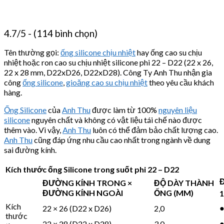
4.7/5 - (114 bình chọn)
Tên thường gọi:
ống silicone chịu nhiệt
hay ống cao su chịu
nhiệt hoặc ron cao su chịu nhiệt silicone phi 22 – D22 (22 x 26,
22 x 28 mm, D22xD26, D22xD28). Công Ty Anh Thu nhận gia
công
ống silicone
,
gioăng cao su chịu nhiệt
theo yêu cầu khách
hàng.
Ống Silicone
của
Anh Thu
được làm từ 100%
nguyên liệu
silicone
nguyên chất và không có vật liệu tái chế nào được
thêm vào. Vì vậy,
Anh Thu
luôn có thể đảm bảo chất lượng cao.
Anh Thu
cũng đáp ứng nhu cầu cao nhất trong ngành về dung
sai đường kính.
Kích thước ống Silicone trong suốt phi 22 – D22
ĐƯỜNG KÍNH TRONG ×
ĐỘ DÀY THÀNH
ĐƯỜNG KÍNH NGOÀI
ỐNG (MM)
1
Kích
22 × 26 (D22 x D26)
2,0
thước
22 × 28 (D22 x D28)
3,0