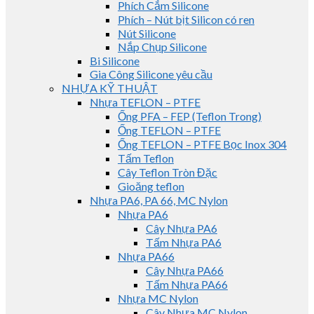
Phích Cắm Silicone
Phích – Nút bịt Silicon có ren
Nút Silicone
Nắp Chụp Silicone
Bi Silicone
Gia Công Silicone yêu cầu
NHỰA KỸ THUẬT
Nhựa TEFLON – PTFE
Ống PFA – FEP (Teflon Trong)
Ống TEFLON – PTFE
Ống TEFLON – PTFE Bọc Inox 304
Tấm Teflon
Cây Teflon Tròn Đặc
Gioăng teflon
Nhựa PA6, PA 66, MC Nylon
Nhựa PA6
Cây Nhựa PA6
Tấm Nhựa PA6
Nhựa PA66
Cây Nhựa PA66
Tấm Nhựa PA66
Nhựa MC Nylon
Cây Nhựa MC Nylon