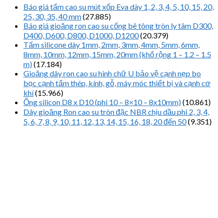
Báo giá tấm cao su mút xốp Eva dày 1, 2, 3, 4, 5, 10, 15, 20,
25, 30, 35, 40 mm
(27.885)
Báo giá gioăng ron cao su cống bê tông tròn ly tâm D300,
D400, D600, D800, D1000, D1200
(20.379)
Tấm silicone dày 1mm, 2mm, 3mm, 4mm, 5mm, 6mm,
8mm, 10mm, 12mm, 15mm, 20mm (khổ rộng 1 – 1.2 – 1.5
m)
(17.184)
Gioăng dây ron cao su hình chữ U bảo vệ cạnh nẹp bo
bọc cạnh tấm thép, kính, gỗ, máy móc thiết bị và cạnh cơ
khí
(15.966)
Ống silicon D8 x D10 (phi 10 – 8×10 – 8x10mm)
(10.861)
Dây gioăng Ron cao su tròn đặc NBR chịu dầu phi 2, 3, 4,
5, 6, 7, 8, 9, 10, 11, 12, 13, 14, 15, 16, 18, 20 đến 50
(9.351)