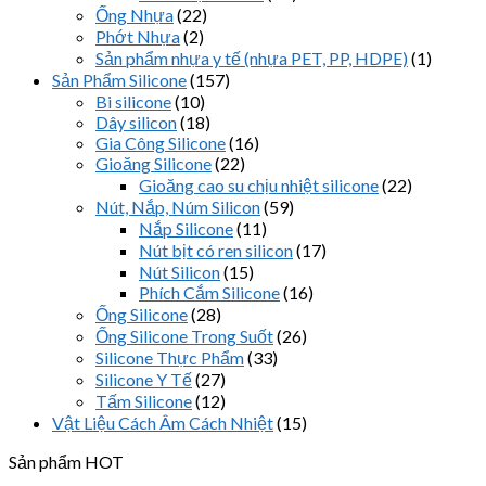
Ống Nhựa
(22)
Phớt Nhựa
(2)
Sản phẩm nhựa y tế (nhựa PET, PP, HDPE)
(1)
Sản Phẩm Silicone
(157)
Bi silicone
(10)
Dây silicon
(18)
Gia Công Silicone
(16)
Gioăng Silicone
(22)
Gioăng cao su chịu nhiệt silicone
(22)
Nút, Nắp, Núm Silicon
(59)
Nắp Silicone
(11)
Nút bịt có ren silicon
(17)
Nút Silicon
(15)
Phích Cắm Silicone
(16)
Ống Silicone
(28)
Ống Silicone Trong Suốt
(26)
Silicone Thực Phẩm
(33)
Silicone Y Tế
(27)
Tấm Silicone
(12)
Vật Liệu Cách Âm Cách Nhiệt
(15)
Sản phẩm HOT