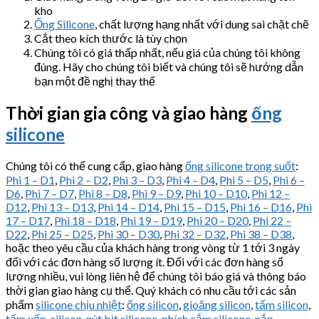
kho
Ống Silicone
, chất lượng hạng nhất với dung sai chặt chẽ
Cắt theo kích thước là tùy chọn
Chúng tôi có giá thấp nhất, nếu giá của chúng tôi không
đúng. Hãy cho chúng tôi biết và chúng tôi sẽ hướng dẫn
bạn một đề nghị thay thế
Thời gian gia công và giao hàng
ống
silicone
Chúng tôi có thể cung cấp, giao hàng
ống silicone trong suốt
:
Phi 1 – D1
,
Phi 2 – D2
,
Phi 3 – D3
,
Phi 4 – D4
,
Phi 5 – D5
,
Phi 6 –
D6
,
Phi 7 – D7
,
Phi 8 – D8
,
Phi 9 – D9
,
Phi 10 – D10
,
Phi 12 –
D12
,
Phi 13 – D13
,
Phi 14 – D14
,
Phi 15 – D15
,
Phi 16 – D16
,
Phi
17 – D17
,
Phi 18 – D18
,
Phi 19 – D19
,
Phi 20 – D20
,
Phi 22 –
D22
,
Phi 25 – D25
,
Phi 30 – D30
,
Phi 32 – D32
,
Phi 38 – D38
,
hoặc theo yêu cầu của khách hàng trong vòng từ 1 tới 3 ngày
đối với các đơn hàng số lượng ít. Đối với các đơn hàng số
lượng nhiều, vui lòng liên hệ để chúng tôi báo giá và thông báo
thời gian giao hàng cụ thể. Quý khách có nhu cầu tới các sản
phẩm
silicone chịu nhiệt
:
ống silicon
,
gioăng silicon
,
tấm silicon
,
tấm xốp silicon
,
nút bịt silicone
,
phích cắm silicone
,
nắp