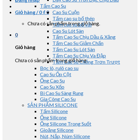
Tấm Cao Su
Giỏ hàng /
0
₫
0
Cao Su Cuộn
Tấm cao su bố thép
Chưa có sản phẩm trong giỏ hàng.
Tấm cao su bố vải
Cao Su Lót Sàn
0
Tấm Cao Su Chịu Dầu & Xăng
Tấm Cao Su Giảm Chấn
Giỏ hàng
Tấm Cao Su Lót Sàn
Tấm Cao Su Chịu Va Đập
Chưa có sản phẩm trong giỏ hàng.
Tấm Cao Su Chống Trơn Trượt
Bọc lô, rulô cao su
Cao Su Ốp Cột
Ống Cao Su
Cao Su Xốp
Bi Cao Su Sàng Rung
Gia Công Cao Su
SẢN PHẨM SILICONE
Tấm Silicone
Ống Silicone
Ống Silicone Trong Suốt
Gioăng Silicone
Nút, Nắp, Núm Silicone