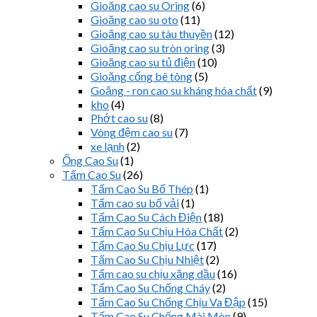
Gioăng cao su Oring
(6)
Gioăng cao su oto
(11)
Gioăng cao su tàu thuyền
(12)
Gioăng cao su tròn oring
(3)
Gioăng cao su tủ điện
(10)
Gioăng cống bê tông
(5)
Goăng - ron cao su kháng hóa chất
(9)
kho
(4)
Phớt cao su
(8)
Vòng đệm cao su
(7)
xe lạnh
(2)
Ống Cao Su
(1)
Tấm Cao Su
(26)
Tấm Cao Su Bố Thép
(1)
Tấm cao su bố vải
(1)
Tấm Cao Su Cách Điện
(18)
Tấm Cao Su Chịu Hóa Chất
(2)
Tấm Cao Su Chịu Lực
(17)
Tấm Cao Su Chịu Nhiệt
(2)
Tấm cao su chịu xăng dầu
(16)
Tấm Cao Su Chống Cháy
(2)
Tấm Cao Su Chống Chịu Va Đập
(15)
Tấm Cao Su Chống Mài Mòn
(9)