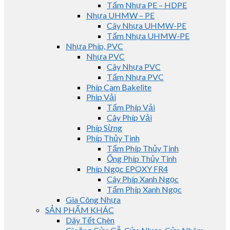
Tấm Nhựa PE – HDPE
Nhựa UHMW – PE
Cây Nhựa UHMW-PE
Tấm Nhựa UHMW-PE
Nhựa Phíp, PVC
Nhựa PVC
Cây Nhựa PVC
Tấm Nhựa PVC
Phíp Cam Bakelite
Phip Vải
Tấm Phíp Vải
Cây Phíp Vải
Phíp Sừng
Phíp Thủy Tinh
Tấm Phíp Thủy Tinh
Ống Phíp Thủy Tinh
Phíp Ngọc EPOXY FR4
Cây Phíp Xanh Ngọc
Tấm Phíp Xanh Ngọc
Gia Công Nhựa
SẢN PHẨM KHÁC
Dây Tết Chèn