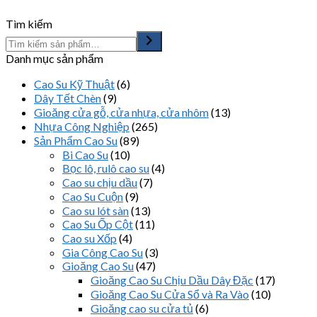
Tìm kiếm
Danh mục sản phẩm
Cao Su Kỹ Thuật
(6)
Dây Tết Chèn
(9)
Gioăng cửa gỗ, cửa nhựa, cửa nhôm
(13)
Nhựa Công Nghiệp
(265)
Sản Phẩm Cao Su
(89)
Bi Cao Su
(10)
Bọc lô, rulô cao su
(4)
Cao su chịu dầu
(7)
Cao Su Cuộn
(9)
Cao su lót sàn
(13)
Cao Su Ốp Cột
(11)
Cao su Xốp
(4)
Gia Công Cao Su
(3)
Gioăng Cao Su
(47)
Gioăng Cao Su Chịu Dầu Dây Đặc
(17)
Gioăng Cao Su Cửa Sổ và Ra Vào
(10)
Gioăng cao su cửa tủ
(6)