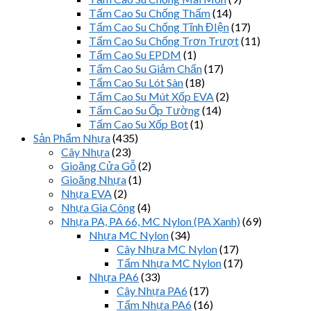
Tấm Cao Su Chống Thấm
(14)
Tấm Cao Su Chống Tĩnh ĐIện
(17)
Tấm Cao Su Chống Trơn Trượt
(11)
Tấm Cao Su EPDM
(1)
Tấm Cao Su Giảm Chấn
(17)
Tấm Cao Su Lót Sàn
(18)
Tấm Cao Su Mút Xốp EVA
(2)
Tấm Cao Su Ốp Tường
(14)
Tấm Cao Su Xốp Bọt
(1)
Sản Phẩm Nhựa
(435)
Cây Nhựa
(23)
Gioăng Cửa Gỗ
(2)
Gioăng Nhựa
(1)
Nhựa EVA
(2)
Nhựa Gia Công
(4)
Nhựa PA, PA 66, MC Nylon (PA Xanh)
(69)
Nhựa MC Nylon
(34)
Cây Nhựa MC Nylon
(17)
Tấm Nhựa MC Nylon
(17)
Nhựa PA6
(33)
Cây Nhựa PA6
(17)
Tấm Nhựa PA6
(16)