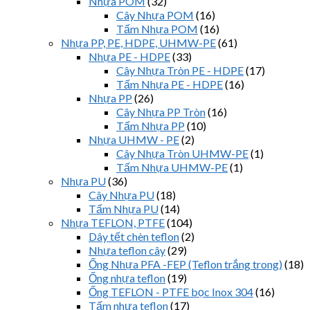
Nhựa POM
(32)
Cây Nhựa POM
(16)
Tấm Nhựa POM
(16)
Nhựa PP, PE, HDPE, UHMW-PE
(61)
Nhựa PE - HDPE
(33)
Cây Nhựa Tròn PE - HDPE
(17)
Tấm Nhựa PE - HDPE
(16)
Nhựa PP
(26)
Cây Nhựa PP Tròn
(16)
Tấm Nhựa PP
(10)
Nhựa UHMW - PE
(2)
Cây Nhựa Tròn UHMW-PE
(1)
Tấm Nhựa UHMW-PE
(1)
Nhựa PU
(36)
Cây Nhựa PU
(18)
Tấm Nhựa PU
(14)
Nhựa TEFLON, PTFE
(104)
Dây tết chèn teflon
(2)
Nhựa teflon cây
(29)
Ống Nhựa PFA -FEP (Teflon trắng trong)
(18)
Ống nhựa teflon
(19)
Ống TEFLON - PTFE bọc Inox 304
(16)
Tấm nhựa teflon
(17)