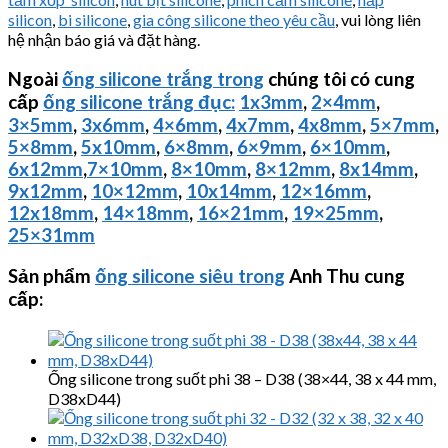
silicon
,
bi silicone
,
gia công silicone theo yêu cầu
, vui lòng liên
hệ nhận báo giá và đặt hàng.
Ngoài
ống silicone trắng trong
chúng tôi có cung
cấp
ống silicone trắng đục:
1x3mm
,
2×4mm
,
3×5mm
,
3x6mm
,
4×6mm
,
4x7mm
,
4x8mm
,
5×7mm
,
5×8mm
,
5x10mm
,
6×8mm
,
6×9mm
,
6×10mm
,
6x12mm
,
7×10mm
,
8×10mm
,
8×12mm
,
8x14mm
,
9x12mm
,
10×12mm
,
10x14mm
,
12×16mm
,
12x18mm
,
14×18mm
,
16×21mm
,
19×25mm
,
25×31mm
Sản phẩm
ống silicone siêu trong
Anh Thu cung
cấp:
Ống silicone trong suốt phi 38 – D38 (38×44, 38 x 44 mm,
D38xD44)