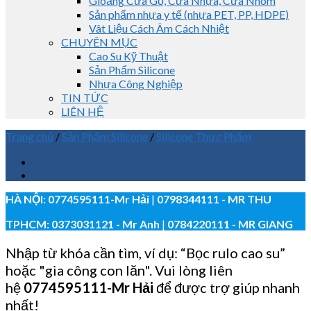
Gioăng Cửa Gỗ, Cửa Nhựa, Cửa Nhôm
Sản phẩm nhựa y tế (nhựa PET, PP, HDPE)
Vât Liệu Cách Âm Cách Nhiệt
CHUYÊN MỤC
Cao Su Kỹ Thuật
Sản Phẩm Silicone
Nhựa Công Nghiệp
TIN TỨC
LIÊN HỆ
Trang chủ
/
Sản Phẩm Silicone
/
Silicone Thực Phẩm
HÀ NỘI:
0774595111
-Mr Hải
|
0798344111 - MR THU
TPHCM:
0373031121
- Mr Anh
|
0784220111 - MR GIANG
Nhập từ khóa cần tìm, ví dụ: “Bọc rulo cao su”
hoặc "gia công con lăn". Vui lòng liên
hệ
0774595111
-Mr Hải
để được trợ giúp nhanh
nhất!