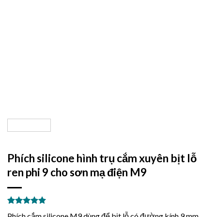
Phích silicone hình trụ cắm xuyên bịt lỗ
ren phi 9 cho sơn mạ điện M9
5.00
3
trên 5
Phích cắm silicone M9 dùng để bịt lỗ có đường kính 9 mm.