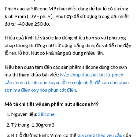
Phích cao su Silicone M9 chịu nhiệt dùng để bịt lỗ có đường
kính 9 mm ( D9 – phi 9 ). Phù hợp để sử dụng trong dải nhiệt
độ từ -40 đến 250 độ.
Hiệu quả kinh tế và sức lao động nhiều hơn so với phương
pháp thông thường như sử dụng băng dính, ốc vít để che đậy
lỗ ren, lỗ hở. Nút có khả năng sử dụng nhiều lần.
Nếu bạn quan tâm đến các sản phẩm silicone dùng cho sơn
mạ thì tham khảo bài viết:
Nắp chụp đầu, nút bịt lỗ, phích
cắm hình trụ silicone xuyên lỗ ren chịu nhiệt độ cao cho phun
sơn mạ điện oxy hóa phun cát điện
.
Mô tả chi tiết về sản phẩm nút silicone
M9
Nguyên liệu:
Silicone
Tỷ trọng: 1,30g/cm3
Bịt lỗ đường kính: 9 mm, có thể
gia công theo yêu cầu
của