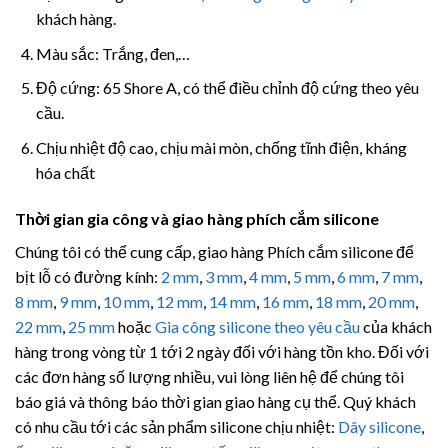
khách hàng.
Màu sắc: Trắng, đen,…
Độ cứng: 65 Shore A, có thể điều chỉnh độ cứng theo yêu
cầu.
Chịu nhiệt độ cao, chịu mài mòn, chống tĩnh điện, kháng
hóa chất
Thời gian gia công và giao hàng phích cắm silicone
Chúng tôi có thể cung cấp, giao hàng Phích cắm silicone để
bịt lỗ có đường kính:
2 mm
,
3 mm
,
4 mm
,
5 mm
,
6 mm
,
7 mm
,
8 mm
,
9 mm
,
10 mm
,
12 mm
,
14 mm
,
16 mm
,
18 mm
,
20 mm
,
22 mm
,
25 mm
hoặc
Gia công silicone theo yêu cầu
của khách
hàng trong vòng từ 1 tới 2 ngày đối với hàng tồn kho. Đối với
các đơn hàng số lượng nhiều, vui lòng liên hệ để chúng tôi
báo giá và thông báo thời gian giao hàng cụ thể. Quý khách
có nhu cầu tới các sản phẩm silicone chịu nhiệt:
Dây silicone
,