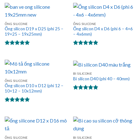
ỐNG SILICONE
ỐNG SILICONE
Ống silicon D19 x D25 (phi 25 –
Ống silicon D4 x D6 (phi 6 – 4×6
19×25 – 19x25mm)
– 4x6mm)
Được xếp
Được xếp
hạng
5.00
hạng
5.00
5 sao
5 sao
BI SILICONE
Bi silicon D40 (phi 40 – 40mm)
ỐNG SILICONE
Ống silicon D10 x D12 (phi 12 –
10×12 – 10x12mm)
Được xếp
hạng
5.00
5 sao
Được xếp
hạng
5.00
5 sao
ỐNG SILICONE
BI SILICONE