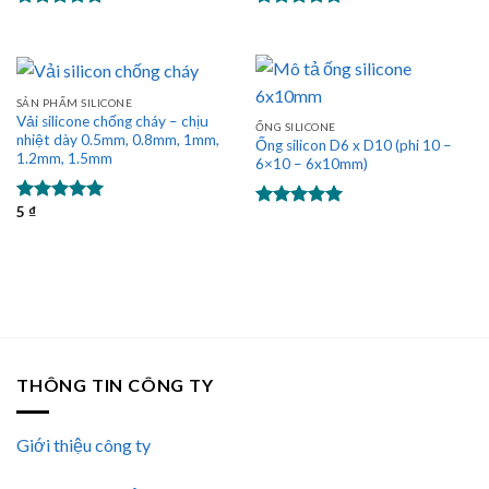
Được xếp
Được xếp
hạng
5.00
hạng
5.00
5 sao
5 sao
SẢN PHẨM SILICONE
Vải silicone chống cháy – chịu
ỐNG SILICONE
nhiệt dày 0.5mm, 0.8mm, 1mm,
Ống silicon D6 x D10 (phi 10 –
1.2mm, 1.5mm
6×10 – 6x10mm)
5
₫
Được xếp
Được xếp
hạng
5.00
hạng
5.00
5 sao
5 sao
THÔNG TIN CÔNG TY
Giới thiệu công ty