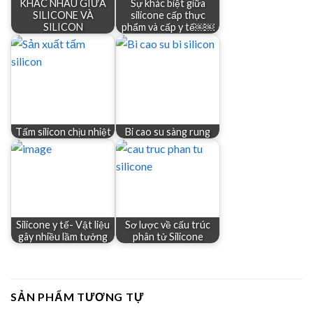
KHÁC NHAU GIỮA
Sự khác biệt giữa
SILICONE VÀ
silicone cấp thực
SILICON
phẩm và cấp y tế￼￼
Tấm silicon chịu nhiệt
Bi cao su sàng rung
Silicone y tế- Vật liệu
Sơ lược về cấu trúc
gây nhiều lầm tưởng
phân tử Silicone
SẢN PHẨM TƯƠNG TỰ