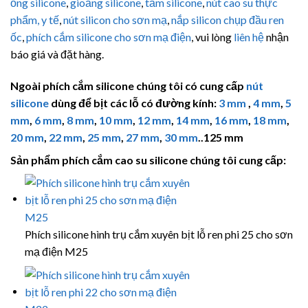
ống silicone
,
gioăng silicone
,
tấm silicone
,
nút cao su thực
phẩm, y tế
,
nút silicon cho sơn mạ
,
nắp silicon chụp đầu ren
ốc
,
phích cắm silicone cho sơn mạ điện
, vui lòng
liên hệ
nhận
báo giá và đặt hàng.
Ngoài phích cắm silicone chúng tôi có cung cấp
nút
silicone
dùng để bịt các lỗ có đường kính:
3 mm
,
4 mm
,
5
mm
,
6 mm
,
8 mm
,
10 mm
,
12 mm
,
14 mm
,
16 mm
,
18 mm
,
20 mm
,
22 mm
,
25 mm
,
27 mm
,
30 mm
..125 mm
Sản phẩm phích cắm cao su silicone chúng tôi cung cấp:
Phích silicone hình trụ cắm xuyên bịt lỗ ren phi 25 cho sơn
mạ điện M25