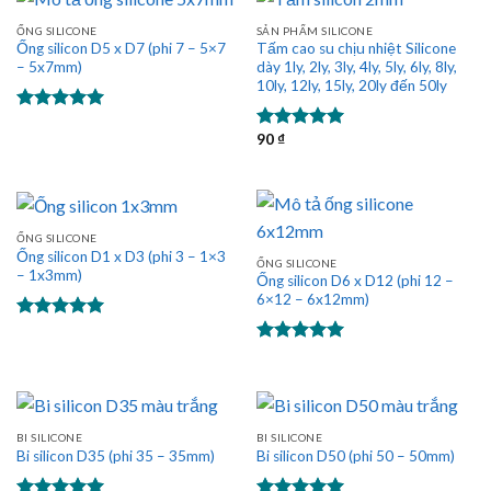
ỐNG SILICONE
SẢN PHẨM SILICONE
Ống silicon D5 x D7 (phi 7 – 5×7
Tấm cao su chịu nhiệt Silicone
– 5x7mm)
dày 1ly, 2ly, 3ly, 4ly, 5ly, 6ly, 8ly,
10ly, 12ly, 15ly, 20ly đến 50ly
Được xếp
90
₫
hạng
5.00
Được xếp
5 sao
hạng
5.00
5 sao
ỐNG SILICONE
Ống silicon D1 x D3 (phi 3 – 1×3
ỐNG SILICONE
– 1x3mm)
Ống silicon D6 x D12 (phi 12 –
6×12 – 6x12mm)
Được xếp
hạng
5.00
Được xếp
5 sao
hạng
5.00
5 sao
BI SILICONE
BI SILICONE
Bi silicon D35 (phi 35 – 35mm)
Bi silicon D50 (phi 50 – 50mm)