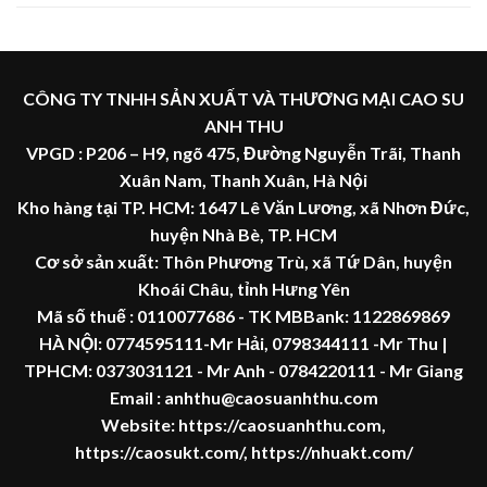
CÔNG TY TNHH SẢN XUẤT VÀ THƯƠNG MẠI CAO SU
ANH THU
VPGD : P206 – H9, ngõ 475, Đường Nguyễn Trãi, Thanh
Xuân Nam, Thanh Xuân, Hà Nội
Kho hàng tại TP. HCM: 1647 Lê Văn Lương, xã Nhơn Đức,
huyện Nhà Bè, TP. HCM
Cơ sở sản xuất: Thôn Phương Trù, xã Tứ Dân, huyện
Khoái Châu, tỉnh Hưng Yên
Mã số thuế :
0110077686
- TK MBBank: 1122869869
HÀ NỘI:
0774595111
-Mr Hải
,
0798344111 -Mr Thu
|
TPHCM:
0373031121
- Mr Anh -
0784220111 - Mr
Giang
Email : anhthu@caosuanhthu.com
Website:
https://caosuanhthu.com
,
https://caosukt.com/
,
https://nhuakt.com/