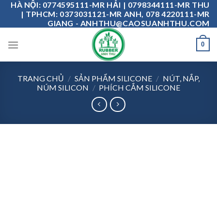
HÀ NỘI: 0774595111-MR HẢI | 0798344111-MR THU
Skip
| TPHCM: 0373031121-MR ANH, 078 4220111-MR
to
GIANG - ANHTHU@CAOSUANHTHU.COM
content
0
TRANG CHỦ
/
SẢN PHẨM SILICONE
/
NÚT, NẮP,
NÚM SILICON
/
PHÍCH CẮM SILICONE