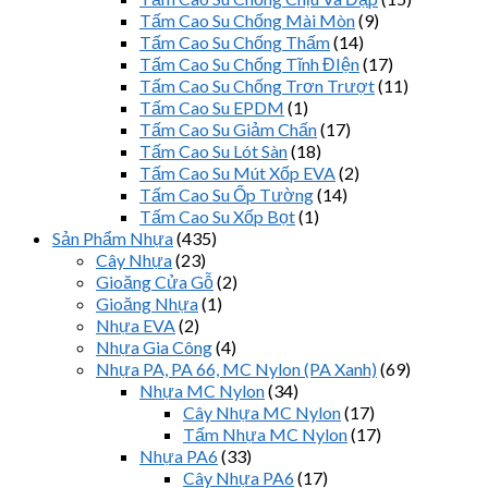
Tấm Cao Su Chống Mài Mòn
(9)
Tấm Cao Su Chống Thấm
(14)
Tấm Cao Su Chống Tĩnh ĐIện
(17)
Tấm Cao Su Chống Trơn Trượt
(11)
Tấm Cao Su EPDM
(1)
Tấm Cao Su Giảm Chấn
(17)
Tấm Cao Su Lót Sàn
(18)
Tấm Cao Su Mút Xốp EVA
(2)
Tấm Cao Su Ốp Tường
(14)
Tấm Cao Su Xốp Bọt
(1)
Sản Phẩm Nhựa
(435)
Cây Nhựa
(23)
Gioăng Cửa Gỗ
(2)
Gioăng Nhựa
(1)
Nhựa EVA
(2)
Nhựa Gia Công
(4)
Nhựa PA, PA 66, MC Nylon (PA Xanh)
(69)
Nhựa MC Nylon
(34)
Cây Nhựa MC Nylon
(17)
Tấm Nhựa MC Nylon
(17)
Nhựa PA6
(33)
Cây Nhựa PA6
(17)