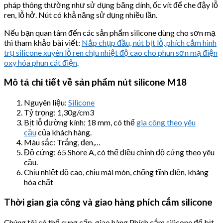
pháp thông thường như sử dụng băng dính, ốc vít để che đậy lỗ
ren, lỗ hở. Nút có khả năng sử dụng nhiều lần.
Nếu bạn quan tâm đến các sản phẩm silicone dùng cho sơn mạ
thì tham khảo bài viết:
Nắp chụp đầu, nút bịt lỗ, phích cắm hình
trụ silicone xuyên lỗ ren chịu nhiệt độ cao cho phun sơn mạ điện
oxy hóa phun cát điện
.
Mô tả chi tiết về sản phẩm nút silicone
M18
Nguyên liệu:
Silicone
Tỷ trọng: 1,30g/cm3
Bịt lỗ đường kính: 18 mm, có thể
gia công theo yêu
cầu
của khách hàng.
Màu sắc: Trắng, đen,…
Độ cứng: 65 Shore A, có thể điều chỉnh độ cứng theo yêu
cầu.
Chịu nhiệt độ cao, chịu mài mòn, chống tĩnh điện, kháng
hóa chất
Thời gian gia công và giao hàng phích cắm silicone
Chúng tôi có thể cung cấp, giao hàng Phích cắm silicone để bịt