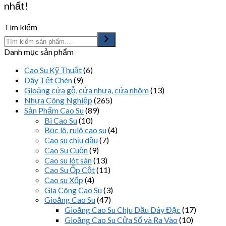
nhất!
Tìm kiếm
Danh mục sản phẩm
Cao Su Kỹ Thuật
(6)
Dây Tết Chèn
(9)
Gioăng cửa gỗ, cửa nhựa, cửa nhôm
(13)
Nhựa Công Nghiệp
(265)
Sản Phẩm Cao Su
(89)
Bi Cao Su
(10)
Bọc lô, rulô cao su
(4)
Cao su chịu dầu
(7)
Cao Su Cuộn
(9)
Cao su lót sàn
(13)
Cao Su Ốp Cột
(11)
Cao su Xốp
(4)
Gia Công Cao Su
(3)
Gioăng Cao Su
(47)
Gioăng Cao Su Chịu Dầu Dây Đặc
(17)
Gioăng Cao Su Cửa Sổ và Ra Vào
(10)