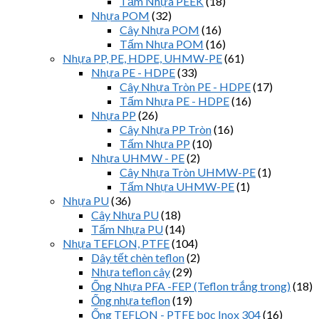
Tấm Nhựa PEEK
(18)
Nhựa POM
(32)
Cây Nhựa POM
(16)
Tấm Nhựa POM
(16)
Nhựa PP, PE, HDPE, UHMW-PE
(61)
Nhựa PE - HDPE
(33)
Cây Nhựa Tròn PE - HDPE
(17)
Tấm Nhựa PE - HDPE
(16)
Nhựa PP
(26)
Cây Nhựa PP Tròn
(16)
Tấm Nhựa PP
(10)
Nhựa UHMW - PE
(2)
Cây Nhựa Tròn UHMW-PE
(1)
Tấm Nhựa UHMW-PE
(1)
Nhựa PU
(36)
Cây Nhựa PU
(18)
Tấm Nhựa PU
(14)
Nhựa TEFLON, PTFE
(104)
Dây tết chèn teflon
(2)
Nhựa teflon cây
(29)
Ống Nhựa PFA -FEP (Teflon trắng trong)
(18)
Ống nhựa teflon
(19)
Ống TEFLON - PTFE bọc Inox 304
(16)