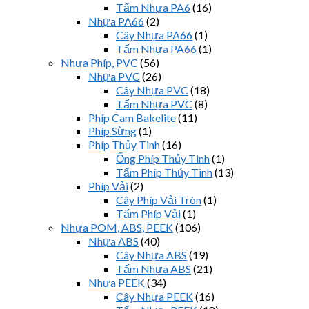
Tấm Nhựa PA6
(16)
Nhựa PA66
(2)
Cây Nhựa PA66
(1)
Tấm Nhựa PA66
(1)
Nhựa Phíp, PVC
(56)
Nhựa PVC
(26)
Cây Nhựa PVC
(18)
Tấm Nhựa PVC
(8)
Phíp Cam Bakelite
(11)
Phíp Sừng
(1)
Phíp Thủy Tinh
(16)
Ống Phíp Thủy Tinh
(1)
Tấm Phíp Thủy Tinh
(13)
Phíp Vải
(2)
Cây Phíp Vải Tròn
(1)
Tấm Phíp Vải
(1)
Nhựa POM, ABS, PEEK
(106)
Nhựa ABS
(40)
Cây Nhựa ABS
(19)
Tấm Nhựa ABS
(21)
Nhựa PEEK
(34)
Cây Nhựa PEEK
(16)