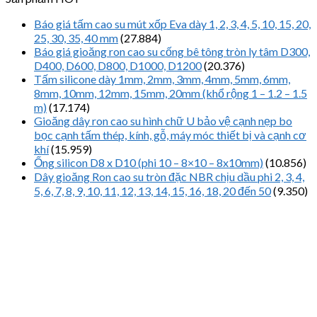
Báo giá tấm cao su mút xốp Eva dày 1, 2, 3, 4, 5, 10, 15, 20,
25, 30, 35, 40 mm
(27.884)
Báo giá gioăng ron cao su cống bê tông tròn ly tâm D300,
D400, D600, D800, D1000, D1200
(20.376)
Tấm silicone dày 1mm, 2mm, 3mm, 4mm, 5mm, 6mm,
8mm, 10mm, 12mm, 15mm, 20mm (khổ rộng 1 – 1.2 – 1.5
m)
(17.174)
Gioăng dây ron cao su hình chữ U bảo vệ cạnh nẹp bo
bọc cạnh tấm thép, kính, gỗ, máy móc thiết bị và cạnh cơ
khí
(15.959)
Ống silicon D8 x D10 (phi 10 – 8×10 – 8x10mm)
(10.856)
Dây gioăng Ron cao su tròn đặc NBR chịu dầu phi 2, 3, 4,
5, 6, 7, 8, 9, 10, 11, 12, 13, 14, 15, 16, 18, 20 đến 50
(9.350)