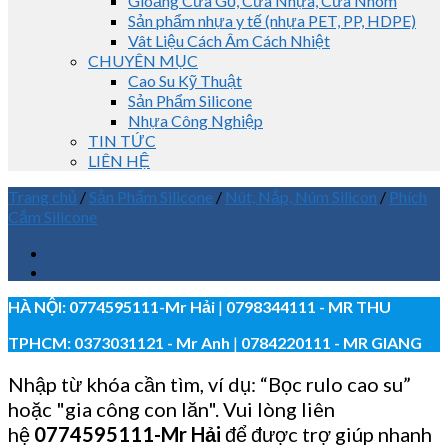
Gioăng Cửa Gỗ, Cửa Nhựa, Cửa Nhôm
Sản phẩm nhựa y tế (nhựa PET, PP, HDPE)
Vât Liệu Cách Âm Cách Nhiệt
CHUYÊN MỤC
Cao Su Kỹ Thuật
Sản Phẩm Silicone
Nhựa Công Nghiệp
TIN TỨC
LIÊN HỆ
Trang chủ
/
Sản Phẩm Silicone
/
Nút, Nắp, Núm Silicon
/
Phích
Cắm Silicone
HÀ NỘI:
0774595111
-Mr Hải
|
0798344111 - MR THU
TPHCM:
0373031121
- Mr Anh
|
0784220111 - MR GIANG
Nhập từ khóa cần tìm, ví dụ: “Bọc rulo cao su”
hoặc "gia công con lăn". Vui lòng liên
hệ
0774595111
-Mr Hải
để được trợ giúp nhanh