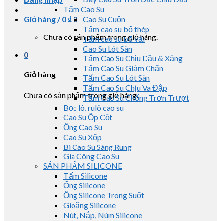
Tấm Cao Su
Giỏ hàng /
0
₫
0
Cao Su Cuộn
Tấm cao su bố thép
Chưa có sản phẩm trong giỏ hàng.
Tấm cao su bố vải
Cao Su Lót Sàn
0
Tấm Cao Su Chịu Dầu & Xăng
Tấm Cao Su Giảm Chấn
Giỏ hàng
Tấm Cao Su Lót Sàn
Tấm Cao Su Chịu Va Đập
Chưa có sản phẩm trong giỏ hàng.
Tấm Cao Su Chống Trơn Trượt
Bọc lô, rulô cao su
Cao Su Ốp Cột
Ống Cao Su
Cao Su Xốp
Bi Cao Su Sàng Rung
Gia Công Cao Su
SẢN PHẨM SILICONE
Tấm Silicone
Ống Silicone
Ống Silicone Trong Suốt
Gioăng Silicone
Nút, Nắp, Núm Silicone