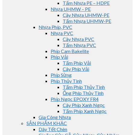
Tấm Nhựa PE – HDPE
Nhựa UHMW – PE
Cây Nhựa UHMW-PE
Tấm Nhựa UHMW-PE
Nhựa Phíp, PVC
Nhựa PVC
Cây Nhựa PVC
Tấm Nhựa PVC
Phíp Cam Bakelite
Phip Vải
Tấm Phíp Vải
Cây Phíp Vải
Phíp Sừng
Phíp Thủy Tinh
Tấm Phíp Thủy Tinh
Ống Phíp Thủy Tinh
Phíp Ngọc EPOXY FR4
Cây Phíp Xanh Ngọc
Tấm Phíp Xanh Ngọc
Gia Công Nhựa
SẢN PHẨM KHÁC
Dây Tết Chèn