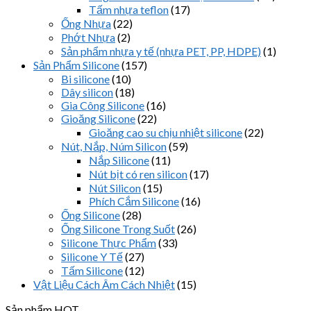
Tấm nhựa teflon
(17)
Ống Nhựa
(22)
Phớt Nhựa
(2)
Sản phẩm nhựa y tế (nhựa PET, PP, HDPE)
(1)
Sản Phẩm Silicone
(157)
Bi silicone
(10)
Dây silicon
(18)
Gia Công Silicone
(16)
Gioăng Silicone
(22)
Gioăng cao su chịu nhiệt silicone
(22)
Nút, Nắp, Núm Silicon
(59)
Nắp Silicone
(11)
Nút bịt có ren silicon
(17)
Nút Silicon
(15)
Phích Cắm Silicone
(16)
Ống Silicone
(28)
Ống Silicone Trong Suốt
(26)
Silicone Thực Phẩm
(33)
Silicone Y Tế
(27)
Tấm Silicone
(12)
Vật Liệu Cách Âm Cách Nhiệt
(15)
Sản phẩm HOT