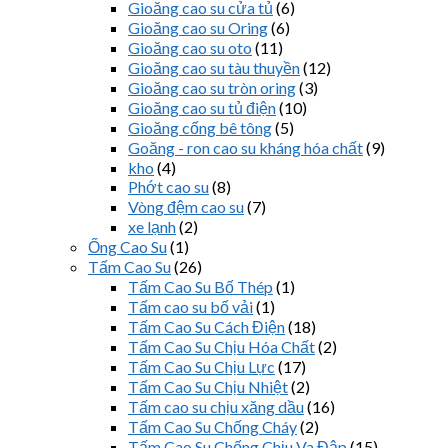
Gioăng cao su cửa tủ
(6)
Gioăng cao su Oring
(6)
Gioăng cao su oto
(11)
Gioăng cao su tàu thuyền
(12)
Gioăng cao su tròn oring
(3)
Gioăng cao su tủ điện
(10)
Gioăng cống bê tông
(5)
Goăng - ron cao su kháng hóa chất
(9)
kho
(4)
Phớt cao su
(8)
Vòng đệm cao su
(7)
xe lạnh
(2)
Ống Cao Su
(1)
Tấm Cao Su
(26)
Tấm Cao Su Bố Thép
(1)
Tấm cao su bố vải
(1)
Tấm Cao Su Cách Điện
(18)
Tấm Cao Su Chịu Hóa Chất
(2)
Tấm Cao Su Chịu Lực
(17)
Tấm Cao Su Chịu Nhiệt
(2)
Tấm cao su chịu xăng dầu
(16)
Tấm Cao Su Chống Cháy
(2)
Tấm Cao Su Chống Chịu Va Đập
(15)