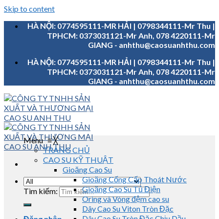
Skip to content
HÀ NỘI: 0774595111-MR HẢI | 0798344111-Mr Thu |
TPHCM: 0373031121-Mr Anh, 078 4220111-Mr
GIANG - anhthu@caosuanhthu.com
HÀ NỘI: 0774595111-MR HẢI | 0798344111-Mr Thu |
TPHCM: 0373031121-Mr Anh, 078 4220111-Mr
GIANG - anhthu@caosuanhthu.com
Menu
≡
╳
TRANG CHỦ
CAO SU KỸ THUẬT
Gioăng Cao Su
Gioăng Cống Cấp Thoát Nước
Gioăng Cao Su Tủ Điện
Tìm kiếm:
Oring và Vòng đệm cao su
Dây Cao Su Viton Tròn Đặc
Dây Cao Su Tròn Đặc Chịu Dầu
Đăng nhập