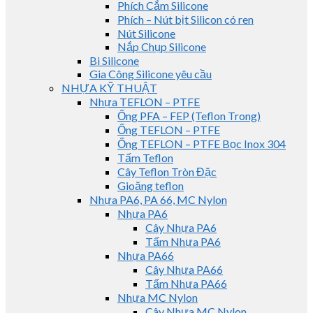
Phích Cắm Silicone
Phích – Nút bịt Silicon có ren
Nút Silicone
Nắp Chụp Silicone
Bi Silicone
Gia Công Silicone yêu cầu
NHỰA KỸ THUẬT
Nhựa TEFLON – PTFE
Ống PFA – FEP (Teflon Trong)
Ống TEFLON – PTFE
Ống TEFLON – PTFE Bọc Inox 304
Tấm Teflon
Cây Teflon Tròn Đặc
Gioăng teflon
Nhựa PA6, PA 66, MC Nylon
Nhựa PA6
Cây Nhựa PA6
Tấm Nhựa PA6
Nhựa PA66
Cây Nhựa PA66
Tấm Nhựa PA66
Nhựa MC Nylon
Cây Nhựa MC Nylon