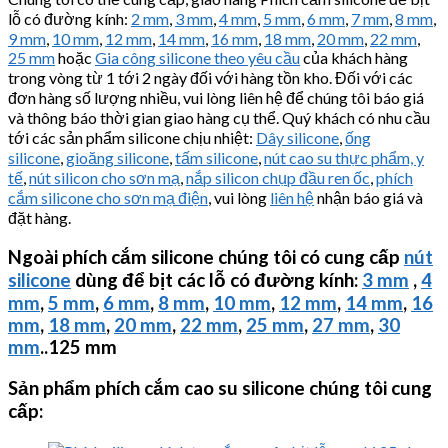
lỗ có đường kính:
2 mm
,
3 mm
,
4 mm
,
5 mm
,
6 mm
,
7 mm
,
8 mm
,
9 mm
,
10 mm
,
12 mm
,
14 mm
,
16 mm
,
18 mm
,
20 mm
,
22 mm
,
25 mm
hoặc
Gia công silicone theo yêu cầu
của khách hàng
trong vòng từ 1 tới 2 ngày đối với hàng tồn kho. Đối với các
đơn hàng số lượng nhiều, vui lòng liên hệ để chúng tôi báo giá
và thông báo thời gian giao hàng cụ thể. Quý khách có nhu cầu
tới các sản phẩm silicone chịu nhiệt:
Dây silicone
,
ống
silicone
,
gioăng silicone
,
tấm silicone
,
nút cao su thực phẩm, y
tế
,
nút silicon cho sơn mạ
,
nắp silicon chụp đầu ren ốc
,
phích
cắm silicone cho sơn mạ điện
, vui lòng
liên hệ
nhận báo giá và
đặt hàng.
Ngoài phích cắm silicone chúng tôi có cung cấp
nút
silicone
dùng để bịt các lỗ có đường kính:
3 mm
,
4
mm
,
5 mm
,
6 mm
,
8 mm
,
10 mm
,
12 mm
,
14 mm
,
16
mm
,
18 mm
,
20 mm
,
22 mm
,
25 mm
,
27 mm
,
30
mm
..125 mm
Sản phẩm phích cắm cao su silicone chúng tôi cung
cấp: