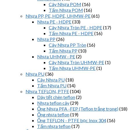
Cây Nhựa POM
(16)
Tấm Nhựa POM
(16)
Nhựa PP, PE, HDPE, UHMW-PE
(61)
Nhựa PE - HDPE
(33)
Cây Nhựa Tròn PE - HDPE
(17)
Tấm Nhựa PE - HDPE
(16)
Nhựa PP
(26)
Cây Nhựa PP Tròn
(16)
Tấm Nhựa PP
(10)
Nhựa UHMW - PE
(2)
Cây Nhựa Tròn UHMW-PE
(1)
Tấm Nhựa UHMW-PE
(1)
Nhựa PU
(36)
Cây Nhựa PU
(18)
Tấm Nhựa PU
(14)
Nhựa TEFLON, PTFE
(104)
Dây tết chèn teflon
(2)
Nhựa teflon cây
(29)
Ống Nhựa PFA -FEP (Teflon trắng trong)
(18)
Ống nhựa teflon
(19)
Ống TEFLON - PTFE bọc Inox 304
(16)
Tấm nhựa teflon
(17)