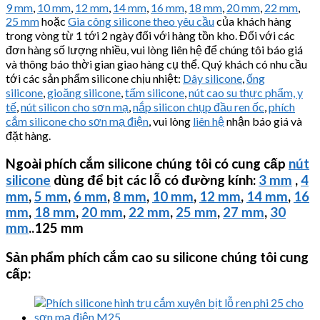
9 mm
,
10 mm
,
12 mm
,
14 mm
,
16 mm
,
18 mm
,
20 mm
,
22 mm
,
25 mm
hoặc
Gia công silicone theo yêu cầu
của khách hàng
trong vòng từ 1 tới 2 ngày đối với hàng tồn kho. Đối với các
đơn hàng số lượng nhiều, vui lòng liên hệ để chúng tôi báo giá
và thông báo thời gian giao hàng cụ thể. Quý khách có nhu cầu
tới các sản phẩm silicone chịu nhiệt:
Dây silicone
,
ống
silicone
,
gioăng silicone
,
tấm silicone
,
nút cao su thực phẩm, y
tế
,
nút silicon cho sơn mạ
,
nắp silicon chụp đầu ren ốc
,
phích
cắm silicone cho sơn mạ điện
, vui lòng
liên hệ
nhận báo giá và
đặt hàng.
Ngoài phích cắm silicone chúng tôi có cung cấp
nút
silicone
dùng để bịt các lỗ có đường kính:
3 mm
,
4
mm
,
5 mm
,
6 mm
,
8 mm
,
10 mm
,
12 mm
,
14 mm
,
16
mm
,
18 mm
,
20 mm
,
22 mm
,
25 mm
,
27 mm
,
30
mm
..125 mm
Sản phẩm phích cắm cao su silicone chúng tôi cung
cấp: