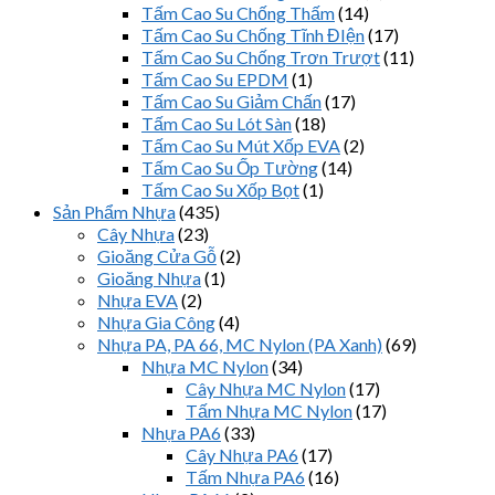
Tấm Cao Su Chống Thấm
(14)
Tấm Cao Su Chống Tĩnh ĐIện
(17)
Tấm Cao Su Chống Trơn Trượt
(11)
Tấm Cao Su EPDM
(1)
Tấm Cao Su Giảm Chấn
(17)
Tấm Cao Su Lót Sàn
(18)
Tấm Cao Su Mút Xốp EVA
(2)
Tấm Cao Su Ốp Tường
(14)
Tấm Cao Su Xốp Bọt
(1)
Sản Phẩm Nhựa
(435)
Cây Nhựa
(23)
Gioăng Cửa Gỗ
(2)
Gioăng Nhựa
(1)
Nhựa EVA
(2)
Nhựa Gia Công
(4)
Nhựa PA, PA 66, MC Nylon (PA Xanh)
(69)
Nhựa MC Nylon
(34)
Cây Nhựa MC Nylon
(17)
Tấm Nhựa MC Nylon
(17)
Nhựa PA6
(33)
Cây Nhựa PA6
(17)
Tấm Nhựa PA6
(16)