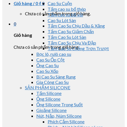
Giỏ hàng /
0
₫
0
Cao Su Cuộn
Tấm cao su bố thép
Chưa có sản phẩm trong giỏ hàng.
Tấm cao su bố vải
Cao Su Lót Sàn
0
Tấm Cao Su Chịu Dầu & Xăng
Tấm Cao Su Giảm Chấn
Giỏ hàng
Tấm Cao Su Lót Sàn
Tấm Cao Su Chịu Va Đập
Chưa có sản phẩm trong giỏ hàng.
Tấm Cao Su Chống Trơn Trượt
Bọc lô, rulô cao su
Cao Su Ốp Cột
Ống Cao Su
Cao Su Xốp
Bi Cao Su Sàng Rung
Gia Công Cao Su
SẢN PHẨM SILICONE
Tấm Silicone
Ống Silicone
Ống Silicone Trong Suốt
Gioăng Silicone
Nút, Nắp, Núm Silicone
Phích Cắm Silicone