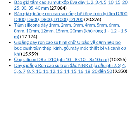
Báo giá tấm cao su mút xốp Eva dày 1, 2, 3, 4, 5, 10, 15, 20,
25, 30, 35, 40 mm
(27.884)
Báo giá gioăng ron cao su cống bê tông tròn ly tâm D300,
D400, D600, D800, D1000, D1200
(20.376)
Tấm silicone dày 1mm, 2mm, 3mm, 4mm, 5mm, 6mm,
8mm, 10mm, 12mm, 15mm, 20mm (khổ rộng 1 – 1.2 – 1.5
m)
(17.174)
Gioăng dây ron cao su hình chữ U bảo vệ cạnh nẹp bo
bọc cạnh tấm thép, kính, gỗ, máy móc thiết bị và cạnh cơ
khí
(15.959)
Ống silicon D8 x D10 (phi 10 – 8×10 – 8x10mm)
(10.856)
Dây gioăng Ron cao su tròn đặc NBR chịu dầu phi 2, 3, 4,
5, 6, 7, 8, 9, 10, 11, 12, 13, 14, 15, 16, 18, 20 đến 50
(9.350)