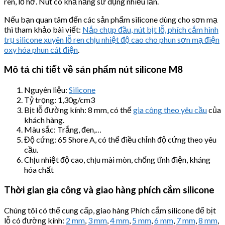
ren, lỗ hở. Nút có khả năng sử dụng nhiều lần.
Nếu bạn quan tâm đến các sản phẩm silicone dùng cho sơn mạ
thì tham khảo bài viết:
Nắp chụp đầu, nút bịt lỗ, phích cắm hình
trụ silicone xuyên lỗ ren chịu nhiệt độ cao cho phun sơn mạ điện
oxy hóa phun cát điện
.
Mô tả chi tiết về sản phẩm nút silicone
M8
Nguyên liệu:
Silicone
Tỷ trọng: 1,30g/cm3
Bịt lỗ đường kính: 8 mm, có thể
gia công theo yêu cầu
của
khách hàng.
Màu sắc: Trắng, đen,…
Độ cứng: 65 Shore A, có thể điều chỉnh độ cứng theo yêu
cầu.
Chịu nhiệt độ cao, chịu mài mòn, chống tĩnh điện, kháng
hóa chất
Thời gian gia công và giao hàng phích cắm silicone
Chúng tôi có thể cung cấp, giao hàng Phích cắm silicone để bịt
lỗ có đường kính:
2 mm
,
3 mm
,
4 mm
,
5 mm
,
6 mm
,
7 mm
,
8 mm
,