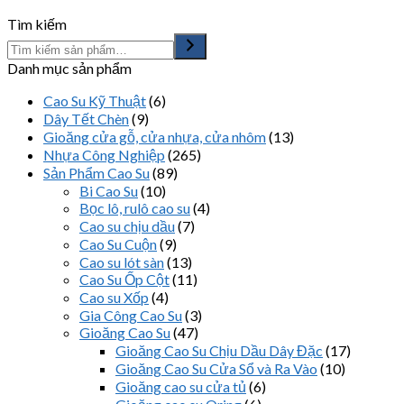
Tìm kiếm
Danh mục sản phẩm
Cao Su Kỹ Thuật
(6)
Dây Tết Chèn
(9)
Gioăng cửa gỗ, cửa nhựa, cửa nhôm
(13)
Nhựa Công Nghiệp
(265)
Sản Phẩm Cao Su
(89)
Bi Cao Su
(10)
Bọc lô, rulô cao su
(4)
Cao su chịu dầu
(7)
Cao Su Cuộn
(9)
Cao su lót sàn
(13)
Cao Su Ốp Cột
(11)
Cao su Xốp
(4)
Gia Công Cao Su
(3)
Gioăng Cao Su
(47)
Gioăng Cao Su Chịu Dầu Dây Đặc
(17)
Gioăng Cao Su Cửa Sổ và Ra Vào
(10)
Gioăng cao su cửa tủ
(6)