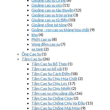
Gioăng cao su Oring
(6)
Gioăng cao su oto
(11)
Gioăng cao su tàu thuyền
(12)
Gioăng cao su tròn oring
(3)
Gioăng cao su tủ điện
(10)
Gioăng cống bê tông
(5)
Goăng - ron cao su kháng hóa chất
(9)
kho
(4)
Phớt cao su
(8)
Vòng đệm cao su
(7)
xe lạnh
(2)
Ống Cao Su
(1)
Tấm Cao Su
(26)
Tấm Cao Su Bố Thép
(1)
Tấm cao su bố vải
(1)
Tấm Cao Su Cách Điện
(18)
Tấm Cao Su Chịu Hóa Chất
(2)
Tấm Cao Su Chịu Lực
(17)
Tấm Cao Su Chịu Nhiệt
(2)
Tấm cao su chịu xăng dầu
(16)
Tấm Cao Su Chống Cháy
(2)
Tấm Cao Su Chống Chịu Va Đập
(15)
Tấm Cao Su Chống Mài Mòn
(9)