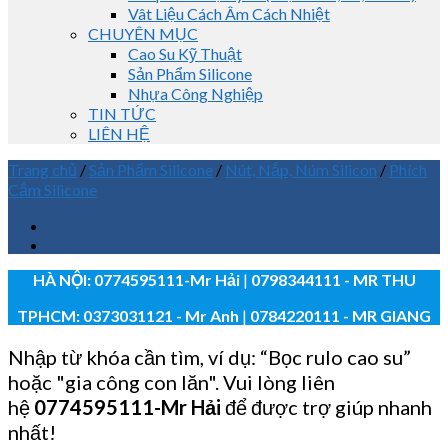
Vât Liệu Cách Âm Cách Nhiệt
CHUYÊN MỤC
Cao Su Kỹ Thuật
Sản Phẩm Silicone
Nhựa Công Nghiệp
TIN TỨC
LIÊN HỆ
Trang chủ
/
Sản Phẩm Silicone
/
Nút, Nắp, Núm Silicon
/
Phích
Cắm Silicone
HÀ NỘI:
0774595111
-Mr Hải
|
0798344111 - MR THU
TPHCM:
0373031121
- Mr Anh
|
0784220111 - MR GIANG
Nhập từ khóa cần tìm, ví dụ: “Bọc rulo cao su”
hoặc "gia công con lăn". Vui lòng liên
hệ
0774595111
-Mr Hải
để được trợ giúp nhanh
nhất!