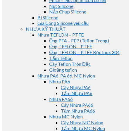
Phích – Nút bịt Silicon có ren
Nút Silicone
Nắp Chụp Silicone
Bi Silicone
Gia Công Silicone yêu cầu
NHỰA KỸ THUẬT
Nhựa TEFLON – PTFE
Ống PFA – FEP (Teflon Trong)
Ống TEFLON – PTFE
Ống TEFLON – PTFE Bọc Inox 304
Tấm Teflon
Cây Teflon Tròn Đặc
Gioăng teflon
Nhựa PA6, PA 66, MC Nylon
Nhựa PA6
Cây Nhựa PA6
Tấm Nhựa PA6
Nhựa PA66
Cây Nhựa PA66
Tấm Nhựa PA66
Nhựa MC Nylon
Cây Nhựa MC Nylon
Tấm Nhựa MC Nylon