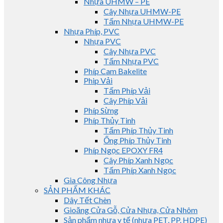
Nhựa UHMW – PE
Cây Nhựa UHMW-PE
Tấm Nhựa UHMW-PE
Nhựa Phíp, PVC
Nhựa PVC
Cây Nhựa PVC
Tấm Nhựa PVC
Phíp Cam Bakelite
Phip Vải
Tấm Phíp Vải
Cây Phíp Vải
Phíp Sừng
Phíp Thủy Tinh
Tấm Phíp Thủy Tinh
Ống Phíp Thủy Tinh
Phíp Ngọc EPOXY FR4
Cây Phíp Xanh Ngọc
Tấm Phíp Xanh Ngọc
Gia Công Nhựa
SẢN PHẨM KHÁC
Dây Tết Chèn
Gioăng Cửa Gỗ, Cửa Nhựa, Cửa Nhôm
Sản phẩm nhựa y tế (nhựa PET, PP, HDPE)