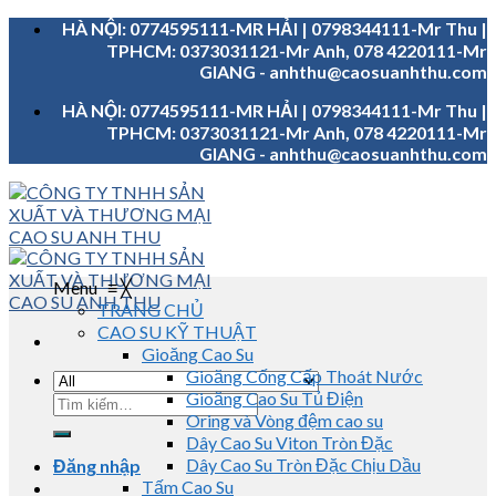
Skip
HÀ NỘI: 0774595111-MR HẢI | 0798344111-Mr Thu |
to
TPHCM: 0373031121-Mr Anh, 078 4220111-Mr
content
GIANG - anhthu@caosuanhthu.com
HÀ NỘI: 0774595111-MR HẢI | 0798344111-Mr Thu |
TPHCM: 0373031121-Mr Anh, 078 4220111-Mr
GIANG - anhthu@caosuanhthu.com
Menu
≡
╳
TRANG CHỦ
CAO SU KỸ THUẬT
Gioăng Cao Su
Gioăng Cống Cấp Thoát Nước
Gioăng Cao Su Tủ Điện
Tìm
Oring và Vòng đệm cao su
kiếm:
Dây Cao Su Viton Tròn Đặc
Dây Cao Su Tròn Đặc Chịu Dầu
Đăng nhập
Tấm Cao Su