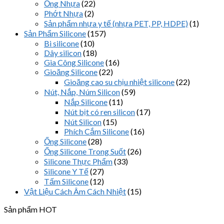
Ống Nhựa
(22)
Phớt Nhựa
(2)
Sản phẩm nhựa y tế (nhựa PET, PP, HDPE)
(1)
Sản Phẩm Silicone
(157)
Bi silicone
(10)
Dây silicon
(18)
Gia Công Silicone
(16)
Gioăng Silicone
(22)
Gioăng cao su chịu nhiệt silicone
(22)
Nút, Nắp, Núm Silicon
(59)
Nắp Silicone
(11)
Nút bịt có ren silicon
(17)
Nút Silicon
(15)
Phích Cắm Silicone
(16)
Ống Silicone
(28)
Ống Silicone Trong Suốt
(26)
Silicone Thực Phẩm
(33)
Silicone Y Tế
(27)
Tấm Silicone
(12)
Vật Liệu Cách Âm Cách Nhiệt
(15)
Sản phẩm HOT