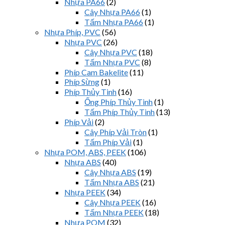
Nhựa PA66
(2)
Cây Nhựa PA66
(1)
Tấm Nhựa PA66
(1)
Nhựa Phíp, PVC
(56)
Nhựa PVC
(26)
Cây Nhựa PVC
(18)
Tấm Nhựa PVC
(8)
Phíp Cam Bakelite
(11)
Phíp Sừng
(1)
Phíp Thủy Tinh
(16)
Ống Phíp Thủy Tinh
(1)
Tấm Phíp Thủy Tinh
(13)
Phíp Vải
(2)
Cây Phíp Vải Tròn
(1)
Tấm Phíp Vải
(1)
Nhựa POM, ABS, PEEK
(106)
Nhựa ABS
(40)
Cây Nhựa ABS
(19)
Tấm Nhựa ABS
(21)
Nhựa PEEK
(34)
Cây Nhựa PEEK
(16)
Tấm Nhựa PEEK
(18)
Nhựa POM
(32)